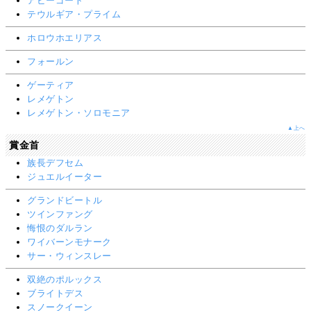
アビーゴート
テウルギア・プライム
ホロウホエリアス
フォールン
ゲーティア
レメゲトン
レメゲトン・ソロモニア
▲上へ
賞金首
族長デフセム
ジュエルイーター
グランドビートル
ツインファング
悔恨のダルラン
ワイバーンモナーク
サー・ウィンスレー
双絶のポルックス
ブライトデス
スノークイーン