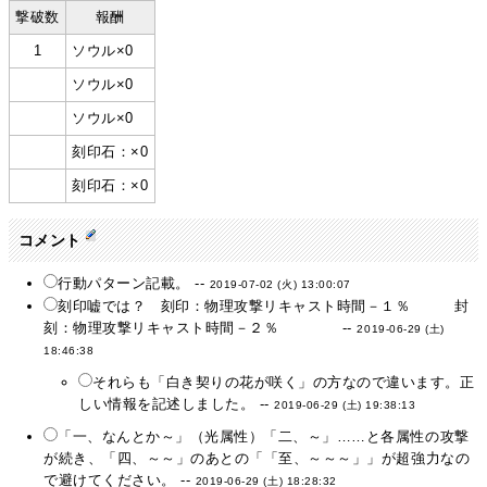
撃破数
報酬
1
ソウル×0
ソウル×0
ソウル×0
刻印石：×0
刻印石：×0
コメント
行動パターン記載。 --
2019-07-02 (火) 13:00:07
刻印嘘では？ 刻印：物理攻撃リキャスト時間－１％ 封
刻：物理攻撃リキャスト時間－２％ --
2019-06-29 (土)
18:46:38
それらも「白き契りの花が咲く」の方なので違います。正
しい情報を記述しました。 --
2019-06-29 (土) 19:38:13
「一、なんとか～」（光属性）「二、～」……と各属性の攻撃
が続き、「四、～～」のあとの「「至、～～～」」が超強力なの
で避けてください。 --
2019-06-29 (土) 18:28:32