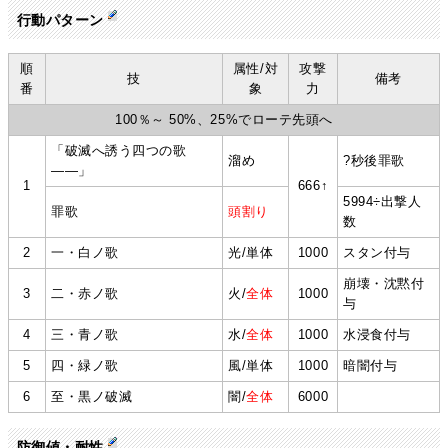
行動パターン
順
属性/対
攻撃
技
備考
番
象
力
100％～ 50%、25%でローテ先頭へ
「破滅へ誘う四つの歌
溜め
?秒後罪歌
――」
1
666↑
5994÷出撃人
罪歌
頭割り
数
2
一・白ノ歌
光/単体
1000
スタン付与
崩壊・沈黙付
3
二・赤ノ歌
火/
全体
1000
与
4
三・青ノ歌
水/
全体
1000
水浸食付与
5
四・緑ノ歌
風/単体
1000
暗闇付与
6
至・黒ノ破滅
闇/
全体
6000
防御値・耐性