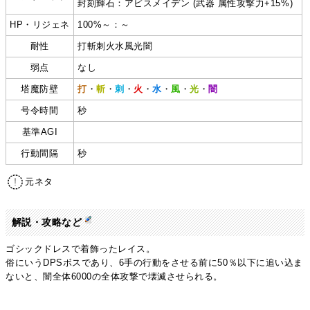
封刻輝石：アビスメイデン (武器 属性攻撃力+15%)
HP・リジェネ
100%～：～
耐性
打斬刺火水風光闇
弱点
なし
塔魔防壁
打
・
斬
・
刺
・
火
・
水
・
風
・
光
・
闇
号令時間
秒
基準AGI
行動間隔
秒
元ネタ
解説・攻略など
ゴシックドレスで着飾ったレイス。
俗にいうDPSボスであり、6手の行動をさせる前に50％以下に追い込ま
ないと、闇全体6000の全体攻撃で壊滅させられる。