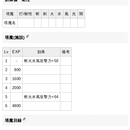
塔魔
打/耐性
斬
刺
火
水
風
光
闇
塔魔名
塔魔(施設)
Lv
EXP
効果
備考
1
-
斬火水風攻撃力+50
2
800
3
1600
4
2000
5
斬火水風攻撃力+64
6
4800
塔魔目録