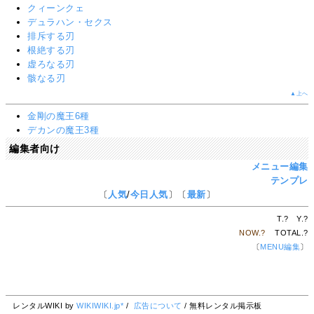
クィーンクェ
デュラハン・セクス
排斥する刃
根絶する刃
虚ろなる刃
骸なる刃
▲上へ
金剛の魔王6種
デカンの魔王3種
編集者向け
メニュー編集
テンプレ
〔
人気
/
今日人気
〕〔
最新
〕
T.
?
Y.
?
NOW.
?
TOTAL.
?
〔
MENU編集
〕
レンタルWIKI by
WIKIWIKI.jp*
/
広告について
/ 無料レンタル掲示板