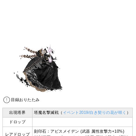
目録おりたたみ
出現塔界
塔魔名撃滅戦（
イベント2019/白き契りの花が咲く
）
ドロップ
刻印石：アビスメイデン (武器 属性攻撃力+10%)
レアドロップ