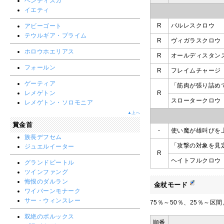
ベンティスカ
イエティ
R
バルレスクロウ
アビーゴート
テウルギア・プライム
R
ヴィガラスクロウ
ホロウホエリアス
R
オールディスタン
フォールン
R
フレイムチャージ
ゲーティア
「筋肉が張り詰め
レメゲトン
R
スロータークロウ
レメゲトン・ソロモニア
▲上へ
賞金首
-
使い魔が雄叫びを
族長デフセム
「攻撃の対象を見
ジュエルイーター
R
ヘイトフルクロウ
グランドビートル
ツインファング
悔恨のダルラン
金杖モード
ワイバーンモナーク
サー・ウィンスレー
75％～50％、25％～
双絶のポルックス
順番