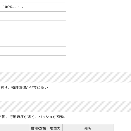
万・100%～：～
し有り、物理防御が非常に高い
％区間。行動速度が速く、バッシュが有効。
技
属性/対象
攻撃力
備考