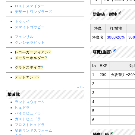
ロストスマイター
デザートワンダラーズ
防御値・耐性
トゥッイ
スマイトゴウビー
塔魔
打/耐性
フェンリル
塔魔名
3000/20%
30
グレシャラビット
塔魔(施設)
レコ―ガーディアン
?
メモリーホルダー
?
Lv
EXP
効
グラトステイフ
?
1
200
火攻撃力+20/
デッドエンド
?
2
▲上へ
3
撃滅戦
ランドスウォーム
4
ヒュドラ
5
パイロヒュドラ
ガストヒュドラ
6
-
フロストヒュドラ
変異ランドスウォーム
塔魔目録