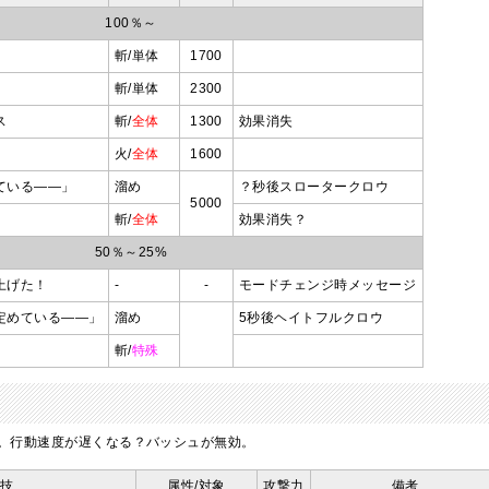
100％～
斬/単体
1700
斬/単体
2300
ス
斬/
全体
1300
効果消失
火/
全体
1600
ている――」
溜め
？秒後スロータークロウ
5000
斬/
全体
効果消失？
50％～25%
上げた！
-
-
モードチェンジ時メッセージ
定めている――」
溜め
5秒後ヘイトフルクロウ
斬/
特殊
区間。行動速度が遅くなる？バッシュが無効。
技
属性/対象
攻撃力
備考