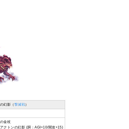
の幻影（
撃滅戦
）
の金杖
クトンの幻影 (胴：AGI+10/闇攻+15)