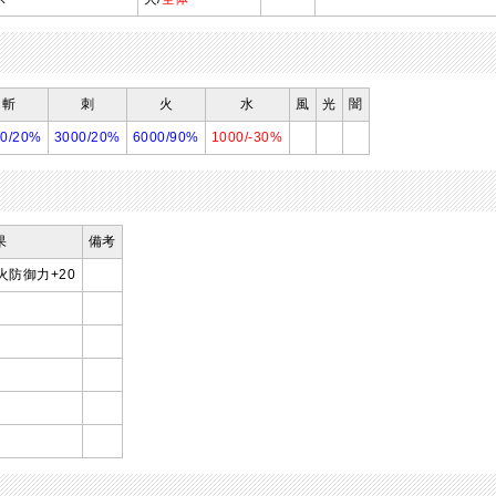
斬
刺
火
水
風
光
闇
00/20%
3000/20%
6000/90%
1000/-30%
果
備考
火防御力+20