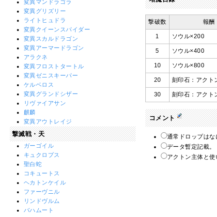
変異マンドラゴラ
変異グリズリー
ライトヒュドラ
撃破数
報酬
変異クイーンスパイダー
1
ソウル×200
変異スカルドラゴン
変異アーマードラゴン
5
ソウル×400
アラクネ
10
ソウル×800
変異フロストタートル
変異ゼニスキーパー
20
刻印石：アクト
ケルベロス
変異グランドシザー
30
刻印石：アクト
リヴァイアサン
麒麟
コメント
変異アウトレイジ
撃滅戦・天
通常ドロップはなに
ガーゴイル
データ暫定記載。 
キュクロプス
アクトン主体と使
聖白蛇
コキュートス
ヘカトンケイル
ファーヴニル
リンドヴルム
バハムート