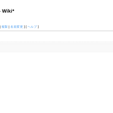
iki*
|
複製
|
名前変更
] [
ヘルプ
]