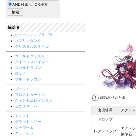
AND検索
OR検索
統治者
ヒュージマンドラゴラ
ゴブリンタンク
クリスタルスネイル
ゴールドグリズリー
クイーンスパイダー
スカルドラゴン
ロック
ブルードラゴン
ゴーレム
フロストタートル
目録おりたたみ
ウィンドエレメンタル
ゼニスキーパー
出現塔界
アクトン
トレント
ドロップ
グランドシザー
シーワーム
アクトン
レアドロップ
クラーケン
刻印石：ア