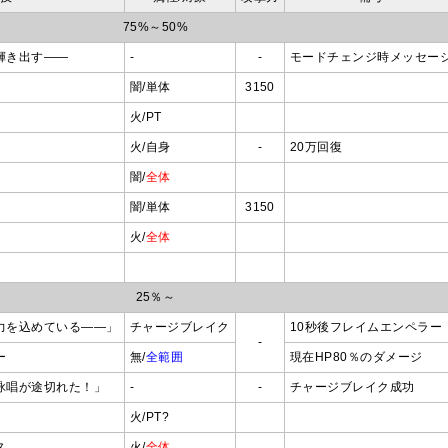
75%～50%
輝き出す――
-
-
モードチェンジ時メッセー
闇/単体
3150
火/PT
火/自身
-
20万回復
闇/
全体
闇/単体
3150
火/
全体
25％～
力を込めている――」
チャージブレイク
10秒後フレイムエンペラー
-
ー
無/
全範囲
現在HP80％のダメージ
詠唱が途切れた！」
-
-
チャージブレイク成功
火/PT?
ス
火/
全体