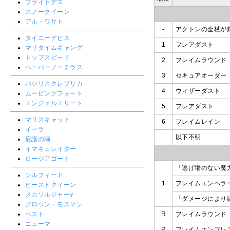
ブライトデス
スノークイーン
アル・ワサト
-
アクトンの金杖が
タイニーアピス
1
フレアダスト
マリタイムギャング
トップスピード
2
フレイムラウンド
ペーパーノーチラス
3
セキュアオーダー
バジリスクレプリカ
4
ウィザーダスト
ムービングフォート
エンジェルエリート
5
フレアダスト
マリスキャット
6
フレイムレイン
イーラ
以下不明
庇護の繭
イマキュレイター
ロージアゴート
「逃げ場のない魔
シルフィード
1
フレイムエンペラ
ビーストクィーン
メカソルジャーγ
「ダメージにより
グロウン・モスマン
ペスト
R
フレイムラウンド
ニューマ
R
フレイムエンブレ