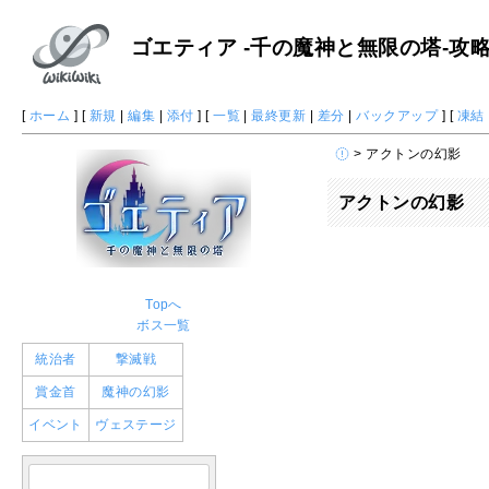
ゴエティア -千の魔神と無限の塔-攻略 W
[
ホーム
] [
新規
|
編集
|
添付
] [
一覧
|
最終更新
|
差分
|
バックアップ
] [
凍結
> アクトンの幻影
アクトンの幻影
Topへ
ボス一覧
統治者
撃滅戦
賞金首
魔神の幻影
イベント
ヴェステージ