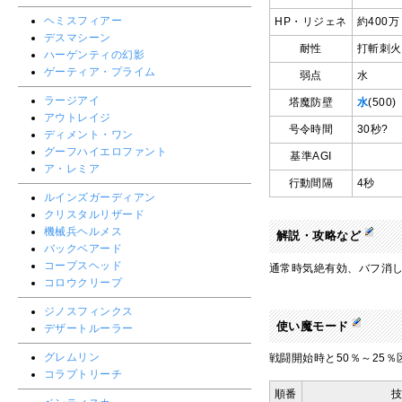
ヘミスフィアー
HP・リジェネ
約400
デスマシーン
耐性
打斬刺火
ハーゲンティの幻影
ゲーティア・プライム
弱点
水
ラージアイ
塔魔防壁
水
(500)
アウトレイジ
号令時間
30秒?
ディメント・ワン
グーフハイエロファント
基準AGI
ア・レミア
行動間隔
4秒
ルインズガーディアン
クリスタルリザード
機械兵ヘルメス
解説・攻略など
バックベアード
コープスヘッド
通常時気絶有効、バフ消
コロウクリープ
ジノスフィンクス
使い魔モード
デザートルーラー
グレムリン
戦闘開始時と50％～25
コラプトリーチ
順番