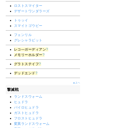
ロストスマイター
デザートワンダラーズ
トゥッイ
スマイトゴウビー
フェンリル
グレシャラビット
レコ―ガーディアン
?
メモリーホルダー
?
グラトステイフ
?
デッドエンド
?
▲上へ
撃滅戦
ランドスウォーム
ヒュドラ
パイロヒュドラ
ガストヒュドラ
フロストヒュドラ
変異ランドスウォーム