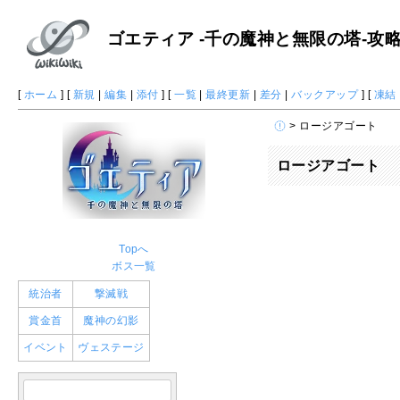
ゴエティア -千の魔神と無限の塔-攻略 W
[
ホーム
] [
新規
|
編集
|
添付
] [
一覧
|
最終更新
|
差分
|
バックアップ
] [
凍結
> ロージアゴート
ロージアゴート
Topへ
ボス一覧
統治者
撃滅戦
賞金首
魔神の幻影
イベント
ヴェステージ