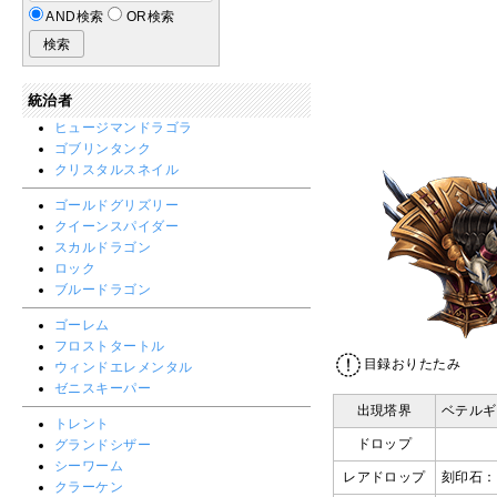
AND検索
OR検索
統治者
ヒュージマンドラゴラ
ゴブリンタンク
クリスタルスネイル
ゴールドグリズリー
クイーンスパイダー
スカルドラゴン
ロック
ブルードラゴン
ゴーレム
フロストタートル
目録おりたたみ
ウィンドエレメンタル
ゼニスキーパー
出現塔界
ベテルギ
トレント
ドロップ
グランドシザー
シーワーム
レアドロップ
刻印石：
クラーケン