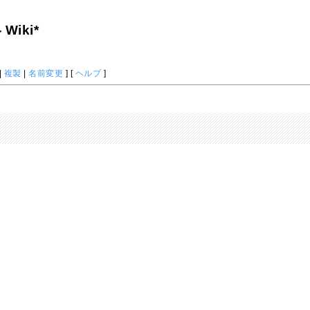
iki*
|
複製
|
名前変更
] [
ヘルプ
]