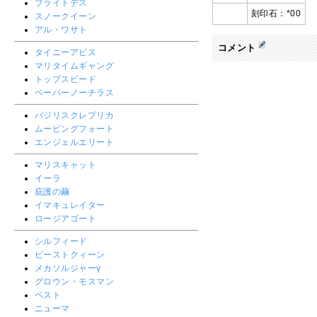
ブライトデス
刻印石：*00
スノークイーン
アル・ワサト
コメント
タイニーアピス
マリタイムギャング
トップスピード
ペーパーノーチラス
バジリスクレプリカ
ムービングフォート
エンジェルエリート
マリスキャット
イーラ
庇護の繭
イマキュレイター
ロージアゴート
シルフィード
ビーストクィーン
メカソルジャーγ
グロウン・モスマン
ペスト
ニューマ