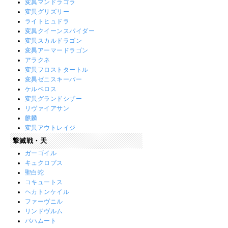
変異マンドラゴラ
変異グリズリー
ライトヒュドラ
変異クイーンスパイダー
変異スカルドラゴン
変異アーマードラゴン
アラクネ
変異フロストタートル
変異ゼニスキーパー
ケルベロス
変異グランドシザー
リヴァイアサン
麒麟
変異アウトレイジ
撃滅戦・天
ガーゴイル
キュクロプス
聖白蛇
コキュートス
ヘカトンケイル
ファーヴニル
リンドヴルム
バハムート