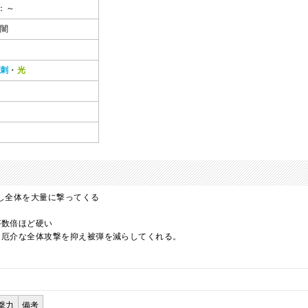
～：～
闇
刺
・
光
し全体を大量に撃ってくる
が数倍ほど硬い
く厄介な全体攻撃を抑え被弾を減らしてくれる。
撃力
備考