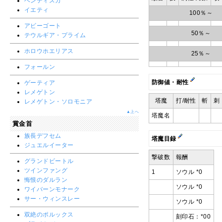
ベンティスカ
イエティ
100％～
アビーゴート
50％～
テウルギア・プライム
ホロウホエリアス
25％～
フォールン
防御値・耐性
ゲーティア
レメゲトン
塔魔
打/耐性
斬
刺
レメゲトン・ソロモニア
▲上へ
塔魔名
賞金首
族長デフセム
塔魔目録
ジュエルイーター
撃破数
報酬
グランドビートル
ツインファング
1
ソウル *0
悔恨のダルラン
ソウル *0
ワイバーンモナーク
サー・ウィンスレー
ソウル *0
双絶のポルックス
刻印石：*00