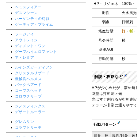
HP・リジェネ
100%
ヘミスフィアー
耐性
火水風光
デスマシーン
ハーゲンティの幻影
弱点
打斬刺
ゲーティア・プライム
塔魔防壁
打
・
斬
・
ラージアイ
アウトレイジ
号令時間
秒
ディメント・ワン
基準AGI
グーフハイエロファント
ア・レミア
行動間隔
秒
ルインズガーディアン
クリスタルリザード
解説・攻略など
機械兵ヘルメス
バックベアード
HPが少なめだが、溜め無
コープスヘッド
防壁は打斬刺＞光
コロウクリープ
光はすぐ割れるが打斬刺
テラーが非常に通りやす
ジノスフィンクス
デザートルーラー
グレムリン
行動パターン
コラプトリーチ
順番
技
属性/対象
攻