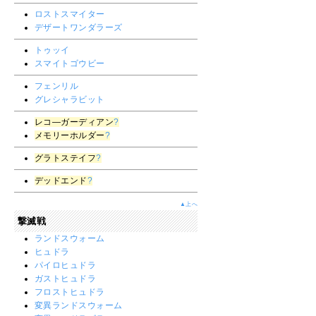
ロストスマイター
デザートワンダラーズ
トゥッイ
スマイトゴウビー
フェンリル
グレシャラビット
レコ―ガーディアン
?
メモリーホルダー
?
グラトステイフ
?
デッドエンド
?
▲上へ
撃滅戦
ランドスウォーム
ヒュドラ
パイロヒュドラ
ガストヒュドラ
フロストヒュドラ
変異ランドスウォーム