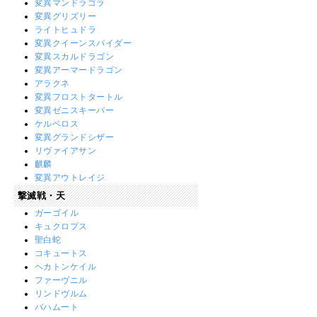
変異マンドラゴラ
変異グリズリー
ライトヒュドラ
変異クイーンスパイダー
変異スカルドラゴン
変異アーマードラゴン
アラクネ
変異フロストタートル
変異ゼニスキーパー
ケルベロス
変異グランドシザー
リヴァイアサン
麒麟
変異アウトレイジ
撃滅戦・天
ガーゴイル
キュクロプス
聖白蛇
コキュートス
ヘカトンケイル
ファーヴニル
リンドヴルム
バハムート