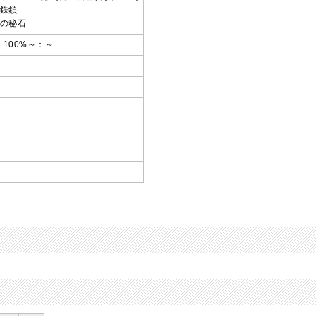
鉄鎖
の秘石
・100%～：～