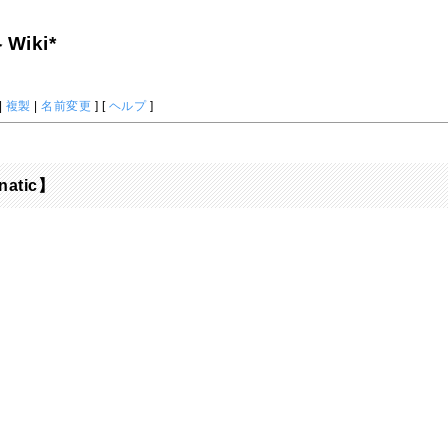
iki*
|
複製
|
名前変更
] [
ヘルプ
]
atic】