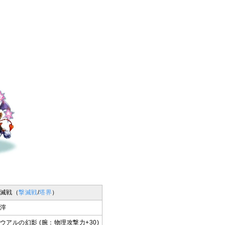
滅戦（
撃滅戦
/
塔界
）
滓
ウアルの幻影 (腕：物理攻撃力+30)