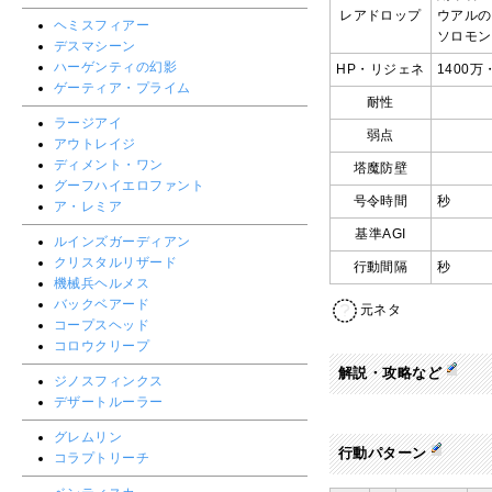
レアドロップ
ウアルの
ヘミスフィアー
ソロモン
デスマシーン
ハーゲンティの幻影
HP・リジェネ
1400万
ゲーティア・プライム
耐性
ラージアイ
弱点
アウトレイジ
ディメント・ワン
塔魔防壁
グーフハイエロファント
号令時間
秒
ア・レミア
基準AGI
ルインズガーディアン
クリスタルリザード
行動間隔
秒
機械兵ヘルメス
バックベアード
元ネタ
コープスヘッド
コロウクリープ
解説・攻略など
ジノスフィンクス
デザートルーラー
グレムリン
行動パターン
コラプトリーチ