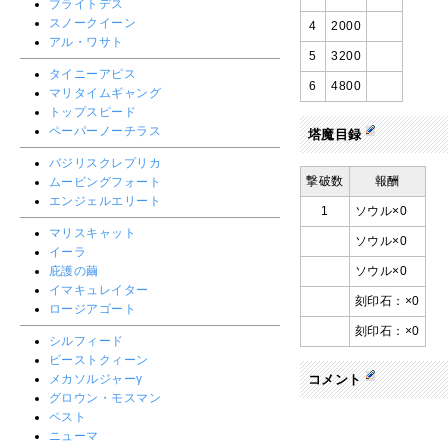
ブライトデス
スノークイーン
4
2000
アル・ワサト
5
3200
タイニーアピス
6
4800
マリタイムギャング
トップスピード
ペーパーノーチラス
塔魔目録
バジリスクレプリカ
撃破数
報酬
ムービングフォート
エンジェルエリート
1
ソウル×0
マリスキャット
ソウル×0
イーラ
庇護の繭
ソウル×0
イマキュレイター
刻印石：×0
ロージアゴート
刻印石：×0
シルフィード
ビーストクィーン
メカソルジャーγ
コメント
グロウン・モスマン
ペスト
ニューマ