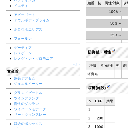
ベンティスカ
順番
技
属性/対象
攻
イエティ
100％～
アビーゴート
テウルギア・プライム
50％～
ホロウホエリアス
25％～
フォールン
ゲーティア
防御値・耐性
レメゲトン
レメゲトン・ソロモニア
▲上へ
塔魔
打/耐性
斬
刺
賞金首
塔魔名
族長デフセム
ジュエルイーター
塔魔(施設)
グランドビートル
ツインファング
Lv
EXP
効果
悔恨のダルラン
ワイバーンモナーク
1
-
サー・ウィンスレー
2
200
双絶のポルックス
3
1000