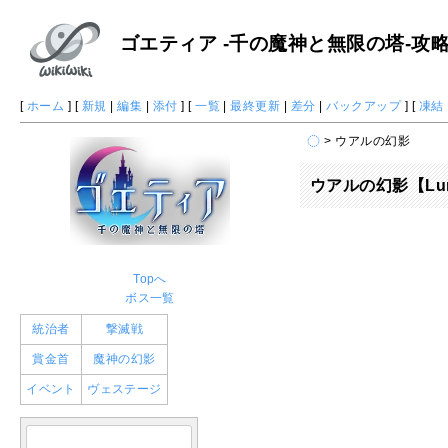
ゴエティア -千の魔神と無限の塔-攻略 W
[
ホーム
] [
新規
|
編集
|
添付
] [
一覧
|
最終更新
|
差分
|
バックアップ
] [
凍結
> ウアルの幻影
ウアルの幻影【Lun
Topへ
ボス一覧
統治者
撃滅戦
賞金首
魔神の幻影
イベント
ヴェステージ