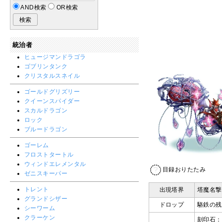
AND検索
OR検索
統治者
ヒュージマンドラゴラ
ゴブリンタンク
クリスタルスネイル
ゴールドグリズリー
クイーンスパイダー
スカルドラゴン
ロック
ブルードラゴン
ゴーレム
フロストタートル
ウィンドエレメンタル
目録おりたたみ
ゼニスキーパー
トレント
出現塔界
塔魔名撃
グランドシザー
ドロップ
駱鉄の残
シーワーム
クラーケン
刻印石：