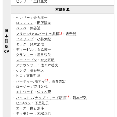
・
ヒラリー
：
土師亜文
本編音源
・
ヘンリー
：
金丸淳一
・
ロレンツォ
：
田所陽向
・
ベッペ
：
陣谷遥
日
*4
・
マリオン
/
アルバートの奥様
：
森千晃
本
・
フィリップ
：
小林大紀
語
・
ダック
：
鈴木清信
版
・
ディーゼル
：
石原慎一
CV
・
クランキー
：
黒田崇矢
・
スティーブン
：
金光宣明
・
アナウンサー
：
佐々木啓夫
・
ケンジ
：
長谷徳人
・
ヒロ
：
玄田哲章
*5
・
バーティー
/
モアイ
：
酒巻光宏
・
ロージー
：
望月久代
・
エドワード
：
佐々木望
*6
・
パクストン
/
ナップフォード駅長
：
河本邦弘
・
ビル
/
ベン
：
下屋則子
・
エース
：
白石兼斗
・
ティモシー
：
岩端卓也