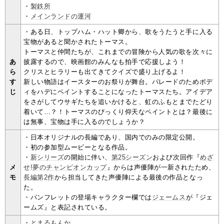
・
製鉄所
・
メインランドの運河
・ある日、トップハム・ハット卿から、歌をうたうと手に入る
宝物があると聞かされたトーマス。
トーマスと仲間たちが、これまでの冒険から人気の歌を次々に
あ
披露するので、映画館のみんなも拍手で応援しよう！
ら
クリスとヒラリーも出てきてクイズで盛り上げるよ！
す
新しい物語はイースターのお祭りが舞台。パレードのためボデ
じ
ィをハデにペイントすることになったトーマスたち。アイデア
をさがしてウサギたちを追いかけると、虹のふもとまでたどり
着いて…？！トーマスのびっくり仰天なペイントとは？最後に
は無事、宝物は手に入るのでしょうか？
・日本オリジナルの長編であり、国内でのみの限定公開。
・初の参加型ムービーとなる作品。
・
新シリーズ
の開始に伴い、
第25シーズン
および次回作『
めざ
メ
せ!夢のチャンピオンカップ
』からは声優陣が一新されたため、
モ
長編第2作
から担当してきた声優陣による最後の作品となっ
た。
・パンフレットの登場キャラクター欄では
ジェームス
が『ジェ
ームズ』と表記されている。
・
とまるもんか