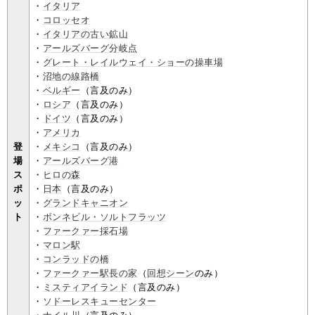
・
イタリア
・
コロッセオ
・
イタリアの古い鉱山
・
アールズバーグ分岐点
・
グレート・レイルウェイ・ショーの操車場
・
沼地の線路橋
・
ベルギー
（言及のみ）
・
ロシア
（言及のみ）
・
ドイツ
（言及のみ）
・
アメリカ
登
・
メキシコ
（言及のみ）
場
・
アールズバーグ港
ス
・
ヒロの森
ポ
・
日本
（言及のみ）
ッ
・
グランドキャニオン
ト
・
ボンネビル・ソルトフラッツ
・
ファークァー採石場
・
マロン駅
・
コンラッドの橋
・
ファークァー駅長の家
（
回想シーン
のみ）
・
ミスティアイランド
（言及のみ）
・
ソドーレスキューセンター