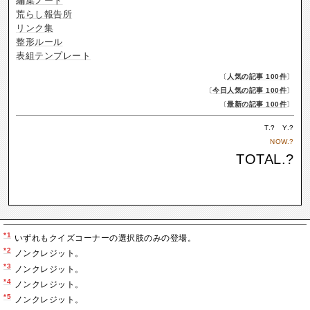
編集ノート
荒らし報告所
リンク集
整形ルール
表組テンプレート
〔
人気の記事 100件
〕
〔
今日人気の記事 100件
〕
〔
最新の記事 100件
〕
T.
?
Y.
?
NOW.
?
TOTAL.
?
*1
いずれもクイズコーナーの選択肢のみの登場。
*2
ノンクレジット。
*3
ノンクレジット。
*4
ノンクレジット。
*5
ノンクレジット。