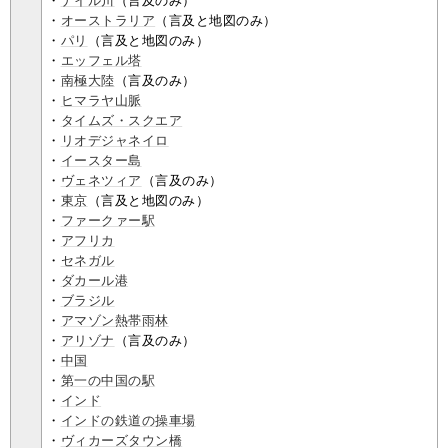
・
ナイル川
（言及のみ）
・
オーストラリア
（言及と地図のみ）
・
パリ
（言及と地図のみ）
・
エッフェル塔
・
南極大陸
（言及のみ）
・
ヒマラヤ山脈
・
タイムズ・スクエア
・
リオデジャネイロ
・
イースター島
・
ヴェネツィア
（言及のみ）
・
東京
（言及と地図のみ）
・
ファークァー駅
・
アフリカ
・
セネガル
・
ダカール港
・
ブラジル
・
アマゾン熱帯雨林
・
アリゾナ
（言及のみ）
・
中国
・
第一の中国の駅
・
インド
・
インドの鉄道の操車場
・
ヴィカーズタウン橋