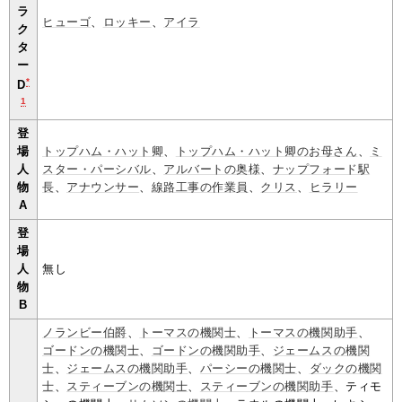
ラ
ヒューゴ
、
ロッキー
、
アイラ
ク
タ
ー
*
D
1
登
場
トップハム・ハット卿
、
トップハム・ハット卿のお母さん
、
ミ
人
スター・パーシバル
、
アルバートの奥様
、
ナップフォード駅
物
長
、
アナウンサー
、
線路工事の作業員
、
クリス
、
ヒラリー
A
登
場
人
無し
物
B
ノランビー伯爵
、
トーマスの機関士
、
トーマスの機関助手
、
ゴードンの機関士
、
ゴードンの機関助手
、
ジェームスの機関
士
、
ジェームスの機関助手
、
パーシーの機関士
、
ダックの機関
士
、
スティーブンの機関士
、
スティーブンの機関助手
、ティモ