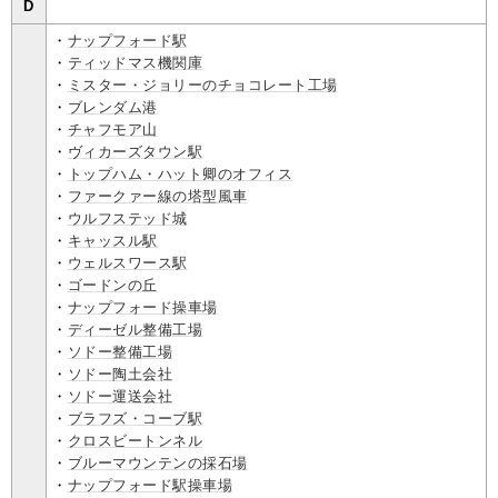
D
・
ナップフォード駅
・
ティッドマス機関庫
・
ミスター・ジョリーのチョコレート工場
・
ブレンダム港
・
チャフモア山
・
ヴィカーズタウン駅
・
トップハム・ハット卿のオフィス
・
ファークァー線の塔型風車
・
ウルフステッド城
・
キャッスル駅
・
ウェルスワース駅
・
ゴードンの丘
・
ナップフォード操車場
・
ディーゼル整備工場
・
ソドー整備工場
・
ソドー陶土会社
・
ソドー運送会社
・
ブラフズ・コーブ駅
・
クロスビートンネル
・
ブルーマウンテンの採石場
・
ナップフォード駅操車場