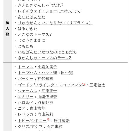
・
きえたきかんしゃはだれ?
・
レイルウェイ・ショーにつれてって
・
あなたはあなた
挿
・
りゅうせんけいになりたい（リプライズ）
入
・はるがきた
歌
・
どこなのトーマス?
・
じゆうきままに
・
ともだち
・
いちばんたいせつなのはともだち
・
きかんしゃトーマスのテーマ2
・
トーマス
：
比嘉久美子
・
トップハム・ハット卿
：
田中完
・
パーシー
：
神代知衣
*2
・
ゴードン
/
フライング・スコッツマン
：
三宅健太
・
ジェームス
：
江原正士
・
エミリー
：
山崎依里奈
・
ハロルド
：
羽多野渉
・
ニア
：
青山吉能
・
レベッカ
：
内山茉莉
*3
・
トビー
/
シドニー
：
坪井智浩
・
クリス
/
アシマ
：
石井未紗