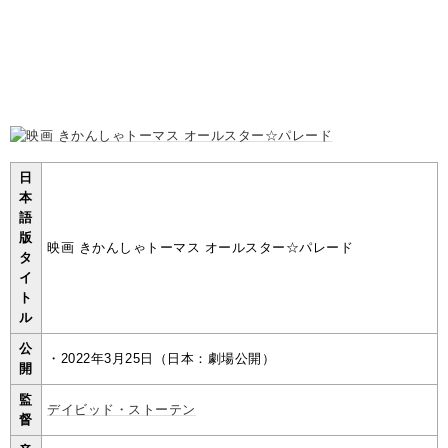
日
本
語
版
映画 きかんしゃトーマス オールスター☆パレード
タ
イ
ト
ル
公
・2022年3月25日（日本：劇場公開）
開
監
デイビッド・ストーテン
督