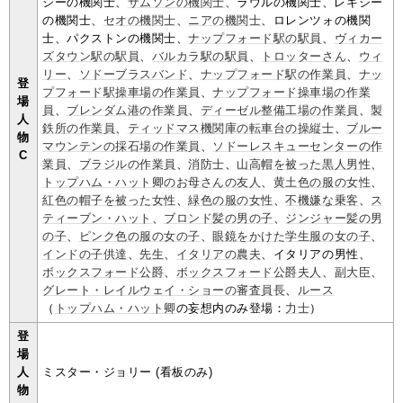
シーの機関士、
サムソンの機関士
、ラウルの機関士、レキシー
の機関士、
セオの機関士
、
ニアの機関士
、ロレンツォの機関
士、パクストンの機関士、
ナップフォード駅の駅員
、
ヴィカー
ズタウン駅の駅員
、
バルカラ駅の駅員
、
トロッターさん
、
ウィ
リー
、
ソドーブラスバンド
、
ナップフォード駅の作業員
、
ナッ
登
プフォード駅操車場の作業員
、
ナップフォード操車場の作業
場
員
、
ブレンダム港の作業員
、
ディーゼル整備工場の作業員
、
製
人
鉄所の作業員
、
ティッドマス機関庫の転車台の操縦士
、
ブルー
物
マウンテンの採石場の作業員
、
ソドーレスキューセンターの作
C
業員
、
ブラジルの作業員
、
消防士
、
山高帽を被った黒人男性
、
トップハム・ハット卿のお母さんの友人
、
黄土色の服の女性
、
紅色の帽子を被った女性
、
緑色の服の女性
、
不機嫌な乗客
、
ス
ティーブン・ハット
、
ブロンド髪の男の子
、
ジンジャー髪の男
の子
、
ピンク色の服の女の子
、
眼鏡をかけた学生服の女の子
、
インドの子供達
、
先生
、
イタリアの農夫
、イタリアの男性、
ボックスフォード公爵
、
ボックスフォード公爵夫人
、
副大臣
、
グレート・レイルウェイ・ショーの審査員長
、
ルース
（
トップハム・ハット卿
の妄想内のみ登場：
力士
）
登
場
人
ミスター・ジョリー (看板のみ)
物