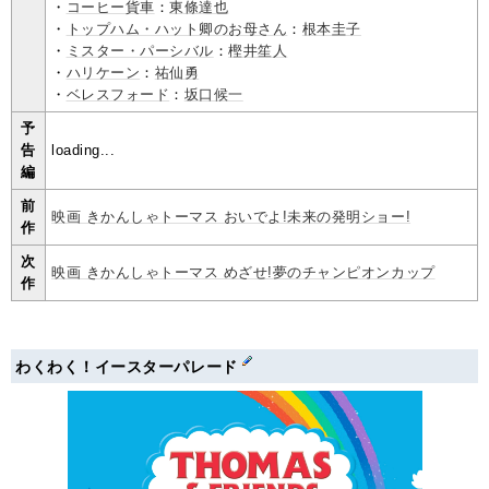
・
コーヒー貨車
：
東條達也
・
トップハム・ハット卿のお母さん
：
根本圭子
・
ミスター・パーシバル
：
樫井笙人
・
ハリケーン
：
祐仙勇
・
ベレスフォード
：
坂口候一
予
告
loading...
編
前
映画 きかんしゃトーマス おいでよ!未来の発明ショー!
作
次
映画 きかんしゃトーマス めざせ!夢のチャンピオンカップ
作
わくわく！イースターパレード