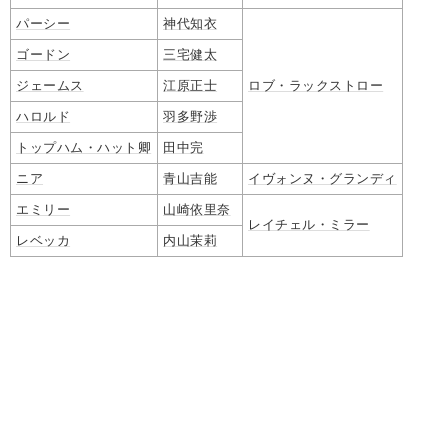
パーシー
神代知衣
ゴードン
三宅健太
ジェームス
江原正士
ロブ・ラックストロー
ハロルド
羽多野渉
トップハム・ハット卿
田中完
ニア
青山吉能
イヴォンヌ・グランディ
エミリー
山崎依里奈
レイチェル・ミラー
レベッカ
内山茉莉