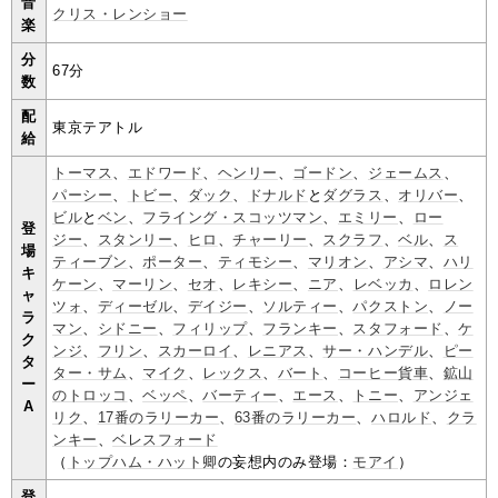
音
クリス・レンショー
楽
分
67分
数
配
東京テアトル
給
トーマス
、
エドワード
、
ヘンリー
、
ゴードン
、
ジェームス
、
パーシー
、
トビー
、
ダック
、
ドナルド
と
ダグラス
、
オリバー
、
ビル
と
ベン
、
フライング・スコッツマン
、
エミリー
、
ロー
登
ジー
、
スタンリー
、
ヒロ
、
チャーリー
、
スクラフ
、
ベル
、
ス
場
ティーブン
、
ポーター
、
ティモシー
、
マリオン
、
アシマ
、
ハリ
キ
ケーン
、
マーリン
、
セオ
、
レキシー
、
ニア
、
レベッカ
、
ロレン
ャ
ツォ
、
ディーゼル
、
デイジー
、
ソルティー
、
パクストン
、
ノー
ラ
マン
、
シドニー
、
フィリップ
、
フランキー
、
スタフォード
、
ケ
ク
ンジ
、
フリン
、
スカーロイ
、
レニアス
、
サー・ハンデル
、
ピー
タ
ター・サム
、
マイク
、
レックス
、
バート
、
コーヒー貨車
、
鉱山
ー
のトロッコ
、
ベッペ
、
バーティー
、
エース
、
トニー
、
アンジェ
A
リク
、
17番のラリーカー
、
63番のラリーカー
、
ハロルド
、
クラ
ンキー
、
ベレスフォード
（
トップハム・ハット卿
の妄想内のみ登場：
モアイ
）
登