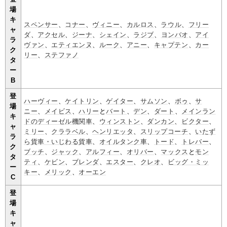
場
キ
スペンサー
、
コナー
、
ヴィニー
、
カルロス
、
ラウル
、
フリー
ャ
ダ
、
アクセル
、
ジーナ
、
シェイン
、
ラジブ
、
ヨンバオ
、
アイ
ラ
ヴァン
、
エティエンヌ
、
ルーク
、
アニー
、
キャプテン
、
カー
ク
リー
、
ステファノ
タ
ー
B
登
ハーヴィー
、
ケイトリン
、
ゲイター
、
サムソン
、
ボゥ
、
サ
場
ニー
、
メイビス
、
ハリー
と
バート
、
デン
、
ダート
、
メインラン
キ
ドのディーゼル機関車
、
ウィンストン
、
ダンカン
、
ビクター
、
ャ
ミリー
、
クララベル
、
ヘンリエッタ
、
スリップコーチ
、
いたず
ラ
ら貨車・いじわる貨車
、
オイルタンク車
、
トード
、
トレバー
、
ク
ブッチ
、
ジャック
、
アルフィー
、
オリバー
、
マックス
と
モン
タ
ティ
、
ケビン
、
ブレンダ
、
エスター
、
クレオ
、
ビッグ・ミッ
ー
キー
、
メリック
、
オーエン
C
登
場
キ
ャ