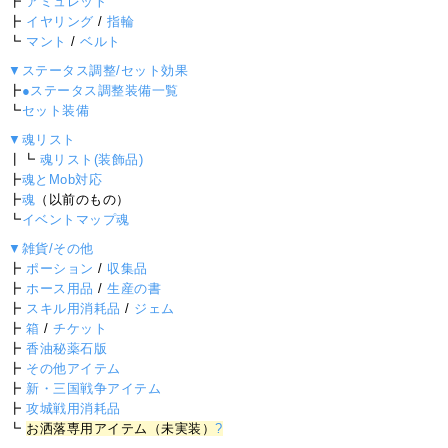
┣
アミュレット
┣
イヤリング
/
指輪
┗
マント
/
ベルト
▼ステータス調整/セット効果
┣
●ステータス調整装備一覧
┗
セット装備
▼魂リスト
┃┗
魂リスト(装飾品)
┣
魂とMob対応
┣
魂
（以前のもの）
┗
イベントマップ魂
▼雑貨/その他
┣
ポーション
/
収集品
┣
ホース用品
/
生産の書
┣
スキル用消耗品
/
ジェム
┣
箱
/
チケット
┣
香油秘薬石版
┣
その他アイテム
┣
新・三国戦争アイテム
┣
攻城戦用消耗品
┗
お洒落専用アイテム（未実装）
?