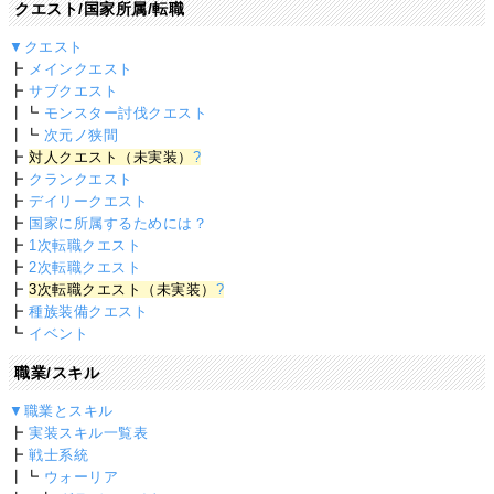
クエスト/国家所属/転職
▼クエスト
┣
メインクエスト
┣
サブクエスト
┃┗
モンスター討伐クエスト
┃┗
次元ノ狭間
┣
対人クエスト（未実装）
?
┣
クランクエスト
┣
デイリークエスト
┣
国家に所属するためには？
┣
1次転職クエスト
┣
2次転職クエスト
┣
3次転職クエスト（未実装）
?
┣
種族装備クエスト
┗
イベント
職業/スキル
▼職業とスキル
┣
実装スキル一覧表
┣
戦士系統
┃┗
ウォーリア