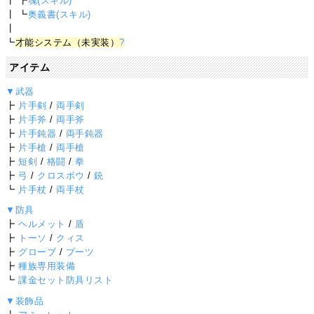
┃ ┣
魂(スキル)
┃ ┗
奥義書(スキル)
┃
┗
才能システム（未実装）
?
アイテム
▼武器
┣
片手剣
/
両手剣
┣
片手斧
/
両手斧
┣
片手鈍器
/
両手鈍器
┣
片手槍
/
両手槍
┣
短剣
/
格闘
/
拳
┣
弓
/
クロスボウ
/
銃
┗
片手杖
/
両手杖
▼防具
┣
ヘルメット
/
盾
┣
トーソ
/
クィス
┣
グローブ
/
ブーツ
┣
種族専用装備
┗
課金セット防具リスト
▼装飾品