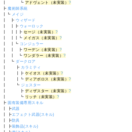
┃ ┗
アドヴェント（未実装）
?
┣
魔術師系統
┃┗
メイジ
┃ ┣
ウィザード
┃ ┃┣
ウォーロック
┃ ┃┃┣
セージ（未実装）
?
┃ ┃┃┗
メイガス（未実装）
?
┃ ┃┗
コンジュラー
┃ ┃ ┣
ワーデン（未実装）
?
┃ ┃ ┗
ワンダラー（未実装）
?
┃ ┗
ダークロア
┃ ┣
カラミティ
┃ ┃┣
ケイオス（未実装）
?
┃ ┃┗
ディアボロス（未実装）
?
┃ ┗
ジェスター
┃ ┣
ディザスター（未実装）
?
┃ ┗
リッチ（未実装）
?
┣
固有装備専用スキル
┃ ┣
武器
┃ ┣
エフェクト武器(スキル)
┃ ┣
防具
┃ ┣
装飾品(スキル)