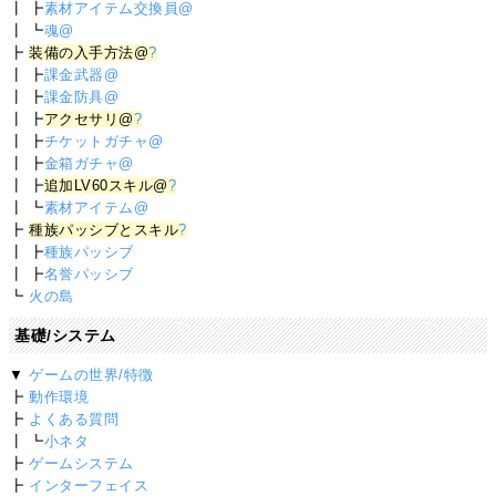
┃ ┣
素材アイテム交換員@
┃ ┗
魂@
┣
装備の入手方法@
?
┃ ┣
課金武器@
┃ ┣
課金防具@
┃ ┣
アクセサリ@
?
┃ ┣
チケットガチャ@
┃ ┣
金箱ガチャ@
┃ ┣
追加LV60スキル@
?
┃ ┗
素材アイテム@
┣
種族パッシブとスキル
?
┃ ┣
種族パッシブ
┃ ┣
名誉パッシブ
┗
火の島
基礎/システム
▼
ゲームの世界/特徴
┣
動作環境
┣
よくある質問
┃ ┗
小ネタ
┣
ゲームシステム
┣
インターフェイス