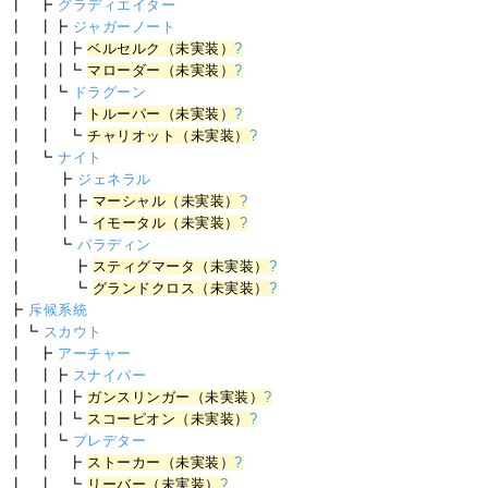
┃ ┣
グラディエイター
┃ ┃┣
ジャガーノート
┃ ┃┃┣
ベルセルク（未実装）
?
┃ ┃┃┗
マローダー（未実装）
?
┃ ┃┗
ドラグーン
┃ ┃ ┣
トルーパー（未実装）
?
┃ ┃ ┗
チャリオット（未実装）
?
┃ ┗
ナイト
┃ ┣
ジェネラル
┃ ┃┣
マーシャル（未実装）
?
┃ ┃┗
イモータル（未実装）
?
┃ ┗
パラディン
┃ ┣
スティグマータ（未実装）
?
┃ ┗
グランドクロス（未実装）
?
┣
斥候系統
┃┗
スカウト
┃ ┣
アーチャー
┃ ┃┣
スナイパー
┃ ┃┃┣
ガンスリンガー（未実装）
?
┃ ┃┃┗
スコーピオン（未実装）
?
┃ ┃┗
プレデター
┃ ┃ ┣
ストーカー（未実装）
?
┃ ┃ ┗
リーバー（未実装）
?