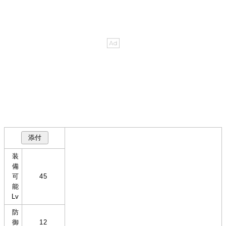
装
備
可
45
能
Lv
防
御
12