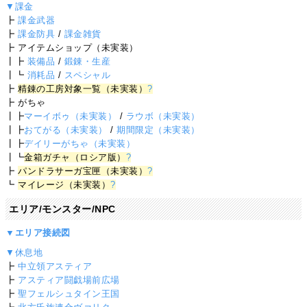
▼課金
┣
課金武器
┣
課金防具
/
課金雑貨
┣ アイテムショップ（未実装）
┃┣
装備品
/
鍛錬・生産
┃┗
消耗品
/
スペシャル
┣
精錬の工房対象一覧（未実装）
?
┣ がちゃ
┃┣
マーイボゥ（未実装）
/
ラウボ（未実装）
┃┣
おてがる（未実装）
/
期間限定（未実装）
┃┣
デイリーがちゃ（未実装）
┃┗
金箱ガチャ（ロシア版）
?
┣
パンドラサーガ宝匣（未実装）
?
┗
マイレージ（未実装）
?
エリア/モンスター/NPC
▼エリア接続図
▼休息地
┣
中立領アスティア
┣
アスティア闘戯場前広場
┣
聖フェルシュタイン王国