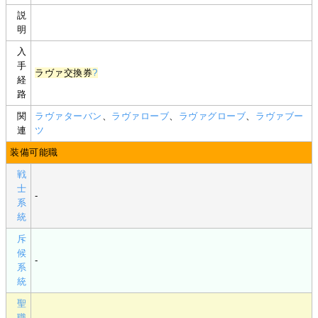
説
明
入
手
ラヴァ交換券
?
経
路
関
ラヴァターバン
、
ラヴァローブ
、
ラヴァグローブ
、
ラヴァブー
連
ツ
装備可能職
戦
士
-
系
統
斥
候
-
系
統
聖
職