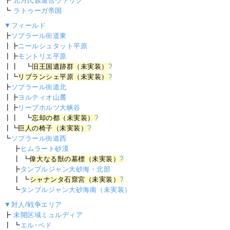
┣
北方氏族連合ヴァリク
┗
ラトゥーガ帝国
▼フィールド
┣
ソプラール街道東
┃┣
ニールシュタット平原
┃┣
モントリエ平原
┃┃ ┗
旧王国遺跡群（未実装）
?
┃┗
リブランシェ平原（未実装）
?
┣
ソプラール街道北
┃┣
ヨルティオ山麓
┃┣
リープホルツ大峡谷
┃┃ ┗
忘却の都（未実装）
?
┃┗
巨人の椅子（未実装）
?
┗
ソプラール街道西
┣
ヒムラート砂漠
┃ ┗
偉大なる獣の墓標（未実装）
?
┣
タンブルジャン大砂海・北部
┃ ┗
シャナンタ石窟宮（未実装）
?
┗
タンブルジャン大砂海南（未実装）
▼対人/戦争エリア
┣
未開区域ミュルディア
┃ ┗
エル･ベド