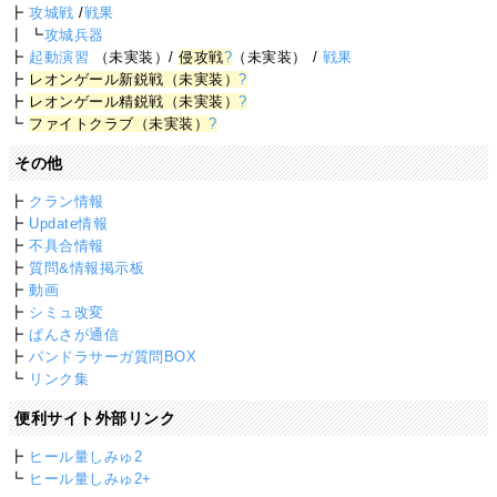
┣
攻城戦
/
戦果
┃ ┗
攻城兵器
┣
起動演習
（未実装）/
侵攻戦
?
（未実装） /
戦果
┣
レオンゲール新鋭戦（未実装）
?
┣
レオンゲール精鋭戦（未実装）
?
┗
ファイトクラブ（未実装）
?
その他
┣
クラン情報
┣
Update情報
┣
不具合情報
┣
質問&情報掲示板
┣
動画
┣
シミュ改変
┣
ぱんさが通信
┣
パンドラサーガ質問BOX
┗
リンク集
便利サイト外部リンク
┣
ヒール量しみゅ2
┗
ヒール量しみゅ2+