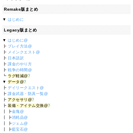
Remake版まとめ
▼
はじめに
Legacy版まとめ
▼
はじめに@
┣
プレイ方法@
┣
メインクエスト@
┣
日本語訳
┣
課金のやり方
┣
戦争の時間@
┗
ラグ軽減@
?
▼
データ@
?
┣
デイリークエスト@
┣
課金武器・防具一覧@
┣
アクセサリ@
?
┣
装備・アイテム交換@
?
┃ ┣
金塊@
┃ ┣
消耗品@
┃ ┣
ジェム@
┃ ┣
藍宝石@