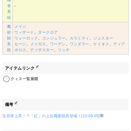
者
-
系
統
魔
メイジ
術
ウィザード
、
ダークロア
師
ウォーロック
、
コンジュラー
、
カラミティ
、
ジェスター
系
セージ
、
メイガス
、
ワーデン
、
ワンダラー
、
ケイオス
、
ディア
統
ボロス
、
ディザスター
、
リッチ
アイテムリンク
クィス一覧展開
備考
生存率上昇！？「紅」の上位職業防具登場！[13-09-05]