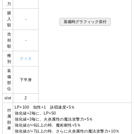
力
購
入
-
額
売
却
-
額
種
クィス
別
装
備
下半身
部
位
slot
2
LP+100 知性+1 詠唱速度+5％
付
強化値+2毎に、LP+50
属
強化値+3毎に、火炎属性の魔法攻撃力+5％
効
強化値が+6以上の時、魔術耐性+5％
果
強化値が+7以上の時、さらに火炎属性の魔法攻撃力+10％