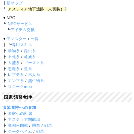
┣
新マップ
┗
アスティア地下遺跡（未実装）
?
▼NPC
┗
NPCサービス
┗
アイテム交換
▼
モンスター
/
一覧
┃ ┗
専用スキル
┣
動物系
/
昆虫系
┣
不死系
/
竜族系
┣
人型系
/
ゴースト系
┣
悪魔系
/
魚系
┣
レプテ系
/
木人系
┣
エンブ系
/
無生物系
┗
ユニークmob
国家/演習/戦争
演習/戦争への参加
┣
国家への所属
┣
アスティア闘戯場
┣
廃都三国戦
/
勲章
/
戦果
┣
ジークヘイム
/
戦果