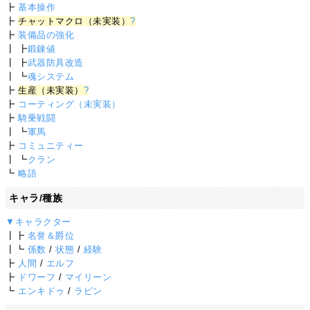
┣
基本操作
┣
チャットマクロ（未実装）
?
┣
装備品の強化
┃ ┣
鍛錬値
┃ ┣
武器防具改造
┃ ┗
魂システム
┣
生産（未実装）
?
┣
コーティング（未実装）
┣
騎乗戦闘
┃ ┗
軍馬
┣
コミュニティー
┃ ┗
クラン
┗
略語
キャラ/種族
▼キャラクター
┃┣
名誉＆爵位
┃┗
係数
/
状態
/
経験
┣
人間
/
エルフ
┣
ドワーフ
/
マイリーン
┗
エンキドゥ
/
ラピン