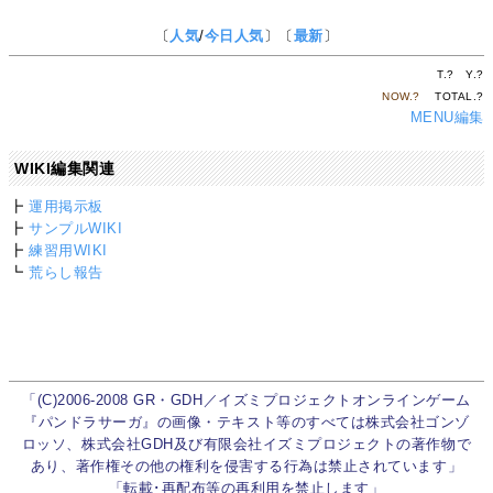
〔
人気
/
今日人気
〕〔
最新
〕
T.
?
Y.
?
NOW.
?
TOTAL.
?
MENU編集
WIKI編集関連
┣
運用掲示板
┣
サンプルWIKI
┣
練習用WIKI
┗
荒らし報告
「(C)2006-2008 GR・GDH／イズミプロジェクトオンラインゲーム
『パンドラサーガ』の画像・テキスト等のすべては株式会社ゴンゾ
ロッソ、株式会社GDH及び有限会社イズミプロジェクトの著作物で
あり、著作権その他の権利を侵害する行為は禁止されています」
「転載･再配布等の再利用を禁止します」