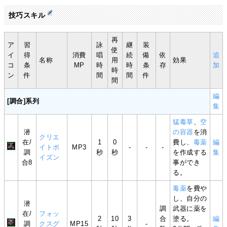
技巧スキル
再
ア
習
詠
継
装
使
イ
得
消費
唱
続
備
依
追
名称
用
効果
コ
条
MP
時
時
条
存
加
時
ン
件
間
間
件
間
編
[調合]系列
集
猛毒草
、
空
潜
の容器
を消
クリエ
在/
1
0
費し、
毒薬
編
イトポ
MP3
-
-
-
調
秒
秒
を作成する
集
イズン
合8
事ができ
る。
毒薬
を費や
し、自分の
潜
調
武器に薬を
在/
フォッ
2
10
3
合
塗る。
編
調
クスグ
MP15
-