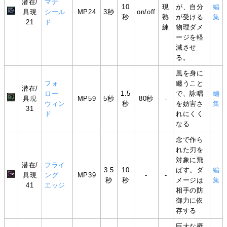
潜在/
マナ
10
現
が、自分
編
具現
シール
MP24
3秒
on/off
秒
熟
が受ける
集
21
ド
練
物理ダメ
ージを軽
減させ
る。
風を身に
フォ
纏うこと
潜在/
ロー
1.5
で、詠唱
編
具現
MP59
5秒
80秒
-
ウィン
秒
を妨害さ
集
31
ド
れにくく
なる
念で作ら
れた刃を
対象に飛
潜在/
フライ
3.5
10
ばす。ダ
編
具現
ング
MP39
-
-
秒
秒
メージは
集
41
エッジ
相手の防
御力に依
存する
巨大な壁