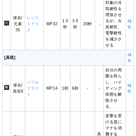
対象の冷
気耐性を
増加させ
潜在/
レジス
1.5
3.5
るが、火
編
元素
トアイ
MP32
20秒
-
秒
秒
炎耐性、
集
35
ス
電撃耐性
を減少さ
せる
編
[具現]
集
自分の周
囲を照ら
ソウル
し、ハイ
潜在/
編
ブライ
MP14
1秒
6秒
-
-
ディング
具現8
集
ト
状態を解
除させ
る。
攻撃を受
ける度に
マナを消
具
費する