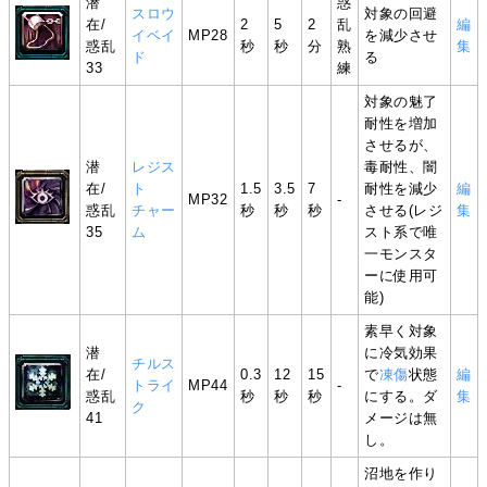
潜
惑
スロウ
対象の回避
在/
2
5
2
乱
編
イベイ
MP28
を減少させ
惑乱
秒
秒
分
熟
集
ド
る
33
練
対象の魅了
耐性を増加
させるが、
潜
レジス
毒耐性、闇
在/
ト
1.5
3.5
7
耐性を減少
編
MP32
-
惑乱
チャー
秒
秒
秒
させる(レジ
集
35
ム
スト系で唯
一モンスタ
ーに使用可
能)
素早く対象
潜
に冷気効果
チルス
在/
0.3
12
15
で
凍傷
状態
編
トライ
MP44
-
惑乱
秒
秒
秒
にする。ダ
集
ク
41
メージは無
し。
沼地を作り