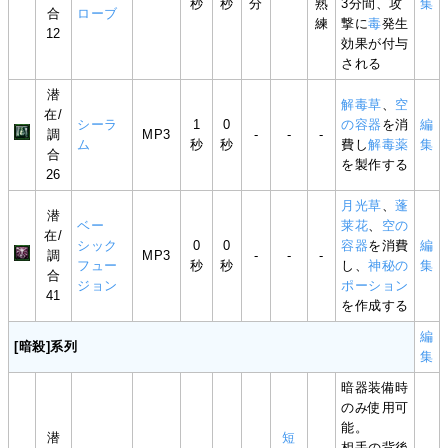
秒
秒
分
熟
3分間、攻
集
合
ローブ
練
撃に
毒
発生
12
効果が付与
される
潜
解毒草
、
空
在/
シーラ
1
0
の容器
を消
編
調
MP3
-
-
-
ム
秒
秒
費し
解毒薬
集
合
を製作する
26
月光草
、
蓬
潜
ベー
莱花
、
空の
在/
シック
0
0
容器
を消費
編
調
MP3
-
-
-
フュー
秒
秒
し、
神秘の
集
合
ジョン
ポーション
41
を作成する
編
[暗殺]系列
集
暗器装備時
のみ使用可
能。
潜
短
相手の背後