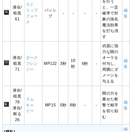
を行う
スト
潜在/
と、一定
リップ
パッシ
編
暗黒
-
-
-
-
確率で対
フォー
ブ
集
61
象の強化
ス
魔法効果
を打ち消
す
武器に強
力な闇の
潜在/
ダーク
オーラを
10
編
暗黒
フレン
MP122
3秒
6秒
-
付与し、
秒
集
71
ジー
周囲にダ
メージを
与える
潜在/
闇の力を
暗黒
ラム
乗せた斬
78
編
キャ
MP15
0秒
8秒
-
-
撃で相手
潜在/
集
ドー
を切り刻
斬る
む
26
編
[惑乱]