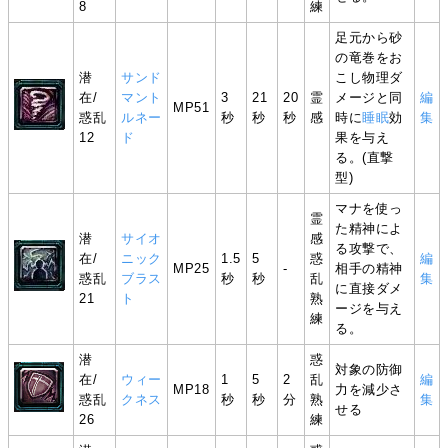
8
練
足元から砂
の竜巻をお
潜
サンド
こし物理ダ
在/
マント
3
21
20
霊
メージと同
編
MP51
惑乱
ルネー
秒
秒
秒
感
時に
睡眠
効
集
12
ド
果を与え
る。(直撃
型)
マナを使っ
霊
た精神によ
潜
サイオ
感
る攻撃で、
在/
ニック
1.5
5
惑
編
MP25
-
相手の精神
惑乱
ブラス
秒
秒
乱
集
に直接ダメ
21
ト
熟
ージを与え
練
る。
潜
惑
対象の防御
在/
ウィー
1
5
2
乱
編
MP18
力を減少さ
惑乱
クネス
秒
秒
分
熟
集
せる
26
練