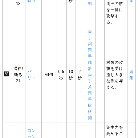
斬り
秒
集
12
剣
周囲の敵
を一度に
攻撃す
る。
両
手
剣
両
手
鈍
対象の攻
潜在/
器
撃を受け
パ
0.5
10
2
編
斬る
MP9
両
-
流し大き
リィ
秒
秒
秒
集
21
手
な隙を与
斧
える。
両
手
槍
格
闘
集中力を
コン
高めるこ
セン