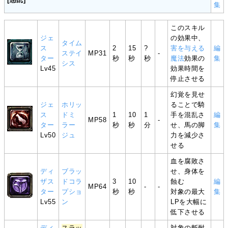
集
このスキル
ジェ
の効果中、
タイム
ス
2
15
?
害を与える
編
ステイ
MP31
-
ター
秒
秒
秒
魔法
効果の
集
シス
Lv45
効果時間を
停止させる
幻覚を見せ
ジェ
ホリッ
ることで騎
ス
ドミ
1
10
1
手を混乱さ
編
MP58
-
ター
ラー
秒
秒
分
せ、馬の脚
集
Lv50
ジュ
力を減少さ
せる
血を腐敗さ
ディ
ブラッ
せ、身体を
ザス
ドコラ
3
10
蝕む
編
MP64
-
-
ター
プショ
秒
秒
対象の最大
集
Lv55
ン
LPを大幅に
低下させる
ディ
スラッ
対象の斬耐