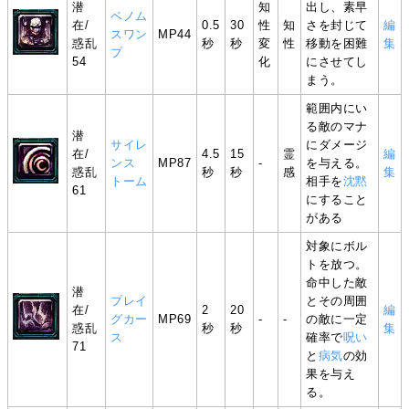
潜
知
出し、素早
ベノム
在/
0.5
30
性
知
さを封じて
編
スワン
MP44
惑乱
秒
秒
変
性
移動を困難
集
プ
54
化
にさせてし
まう。
範囲内にい
る敵のマナ
潜
サイレ
にダメージ
在/
4.5
15
霊
編
ンス
MP87
-
を与える。
惑乱
秒
秒
感
集
トーム
相手を
沈黙
61
にすること
がある
対象にボル
トを放つ。
命中した敵
潜
プレイ
とその周囲
在/
2
20
編
グカー
MP69
-
-
の敵に一定
惑乱
秒
秒
集
ス
確率で
呪い
71
と
病気
の効
果を与え
る。