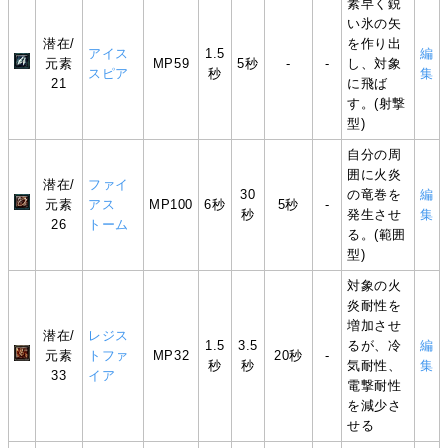
素早く鋭
い氷の矢
潜在/
を作り出
アイス
1.5
編
元素
MP59
5秒
-
-
し、対象
スピア
秒
集
21
に飛ば
す。(射撃
型)
自分の周
囲に火炎
潜在/
ファイ
30
の竜巻を
編
元素
アス
MP100
6秒
5秒
-
秒
発生させ
集
26
トーム
る。(範囲
型)
対象の火
炎耐性を
増加させ
潜在/
レジス
1.5
3.5
るが、冷
編
元素
トファ
MP32
20秒
-
秒
秒
気耐性、
集
33
イア
電撃耐性
を減少さ
せる