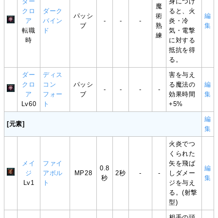
ダー
身につけ
魔
クロ
ダーク
ると、火
パッシ
術
編
ア
バイン
-
-
-
炎・冷
ブ
熟
集
転職
ド
気・電撃
練
時
に対する
抵抗を得
る。
ダー
ディス
害を与え
クロ
コン
パッシ
る魔法の
編
-
-
-
-
ア
フォー
ブ
効果時間
集
Lv60
ト
+5%
編
[元素]
集
火炎でつ
くられた
メイ
ファイ
矢を飛ば
0.8
編
ジ
アボル
MP28
2秒
-
-
しダメー
秒
集
Lv1
ト
ジを与え
る。(射撃
型)
相手の頭