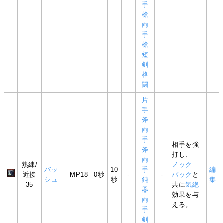
手
槍
両
手
槍
短
剣
格
闘
片
手
斧
両
手
相手を強
斧
打し、
両
熟練/
ノック
バッ
10
手
編
近接
MP18
0秒
-
-
バック
と
シュ
秒
鈍
集
35
共に
気絶
器
効果を与
両
える。
手
剣