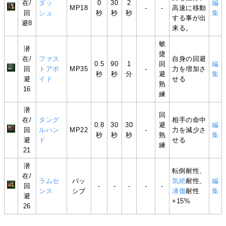
在/
ダッ
0
30
2
編
MP18
-
-
高速に移動
回
シュ
秒
秒
秒
集
する事が出
避8
来る。
敏
潜
捷
在/
ファス
自身の回避
0.5
90
1
回
編
回
トアボ
MP35
-
力を増加さ
秒
秒
分
避
集
避
イド
せる
熟
16
練
潜
回
在/
タング
相手の命中
0.8
30
30
避
編
回
ルハン
MP22
-
力を減少さ
秒
秒
秒
熟
集
避
ド
せる
練
21
潜
転倒耐性、
在/
ラムセ
パッ
気絶
耐性、
編
回
-
-
-
-
-
ンス
シブ
凍傷
耐性
集
避
+15%
26