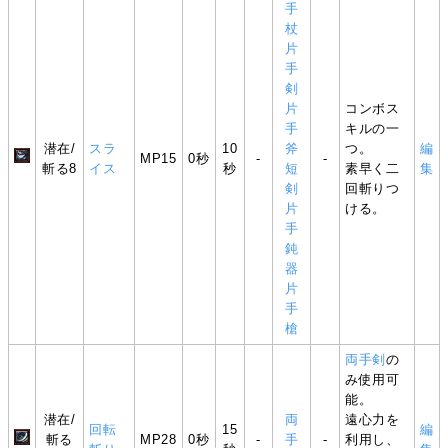
手
杖
片
手
剣
片
コンボス
手
キルの一
潜在/
スラ
10
斧
つ。
編
MP15
0秒
-
-
斬る8
イス
秒
短
素早く二
集
剣
回斬りつ
片
ける。
手
鈍
器
片
手
槍
両手剣
の
み使用可
能。
潜在/
両
遠心力を
回転
15
編
斬る
MP28
0秒
-
手
-
利用し、