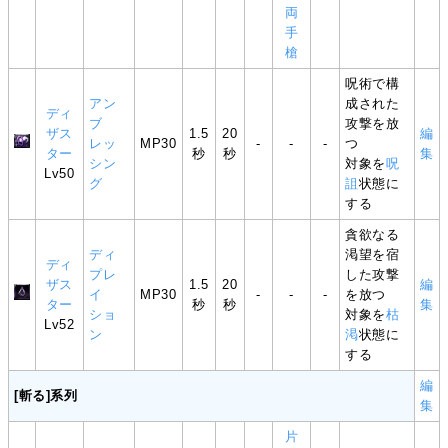
両
手
槍
呪術で構
アン
成された
ディ
ブ
攻撃を放
ザス
1.5
20
編
レッ
MP30
-
-
-
つ
ター
秒
秒
集
シン
対象を
呪
Lv50
グ
詛
状態に
する
貪欲なる
ディ
渇望を宿
ディ
プレ
した攻撃
ザス
1.5
20
編
イ
MP30
-
-
-
を放つ
ター
秒
秒
集
ショ
対象を
枯
Lv52
ン
渇
状態に
する
編
[斬る]系列
集
片