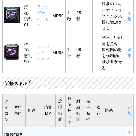
対象のスキ
潜
ファウ
ルディレイ
在/
ダー
1
25
編
MP50
-
-
タイムを大
惑乱
ハーモ
秒
秒
集
幅に増加さ
81
ニー
せる
恐ろしい幻
潜
覚を見せ、
ハルシ
在/
1
60
広範囲の敵
編
ネイ
MP65
-
-
惑乱
秒
秒
を強制的に
集
ション
90
飛び退かせ
る
近接スキル
再
ア
詠
継
装
使
イ
習得
消費
唱
続
備
依
追
名称
用
効果
コ
条件
MP
時
時
条
存
加
時
ン
間
間
件
間
編
[近接]系列