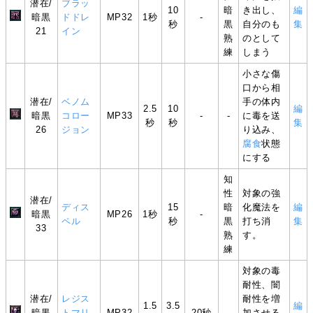
潜在/
ブラッ
10
暗
き出し、
編
暗黒
ドドレ
MP32
1秒
-
秒
黒
自分のも
集
21
イン
熟
のとして
練
しまう
小さな傷
口から相
潜在/
ベノム
手の体内
2.5
10
編
暗黒
コロー
MP33
-
-
に毒を送
秒
秒
集
26
ジョン
り込み、
腐食
状態
にする
知
性
対象の強
潜在/
ディス
15
暗
化魔法を
編
暗黒
MP26
1秒
-
ペル
秒
黒
打ち消
集
33
熟
す。
練
対象の毒
耐性、闇
潜在/
レジス
耐性を増
1.5
3.5
編
暗黒
トマリ
MP32
20秒
-
加させる