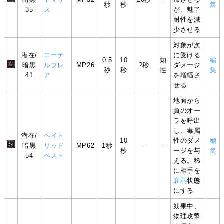
秒
秒
集
35
ス
が、魅了
耐性を減
少させる
対象が次
潜在/
エーテ
に受ける
0.5
10
知
編
暗黒
ルフレ
MP26
?秒
ダメージ
秒
秒
性
集
41
ア
を増幅さ
せる
地面から
負のオー
ラを呼出
し、毒属
潜在/
ヘイト
10
性のダメ
編
暗黒
リッド
MP62
1秒
-
-
秒
ージを与
集
54
ペスト
える。稀
に相手を
衰弱
状態
にする
効果中、
物理攻撃