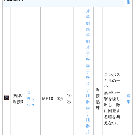
集
片
手
剣
両
手
剣
片
手
斧
両
手
コンボス
斧
キルの一
片
つ。
手
近
ス
素早い一
熟練/
10
鈍
接
編
ラッ
MP10
0秒
-
撃を繰り
近接3
秒
器
熟
集
シュ
出し、敵
両
練
に回避す
手
る暇を与
鈍
えない。
器
片