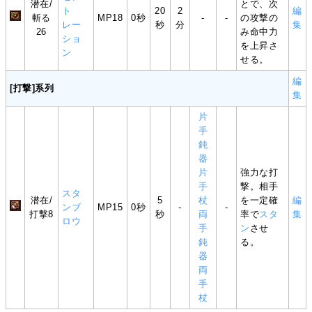
潜在/
とで、次
ト
20
2
編
斬る
MP18
0秒
-
-
の攻撃の
レー
秒
分
集
26
み命中力
ショ
を上昇さ
ン
せる。
編
[打撃]系列
集
片
手
鈍
器
片
強力な打
手
撃。相手
スタ
潜在/
5
杖
を一定確
編
ンブ
MP15
0秒
-
-
打撃8
秒
両
率で
スタ
集
ロウ
手
ン
させ
鈍
る。
器
両
手
杖