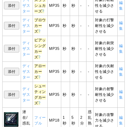
編
ザス
シュカ
MP35
秒
秒
-
-
性を減少さ
集
ター
ーズ
?
せる
ディ
ブロウ
対象の打撃
編
ザス
カー
MP35
秒
秒
-
-
耐性を減少
集
ター
ズ
?
させる
ピアッ
ディ
対象の刺突
シング
編
ザス
MP35
秒
秒
-
-
耐性を減少
カー
集
ター
させる
ズ
?
ディ
アロー
対象の矢耐
編
ザス
カー
MP35
秒
秒
-
-
性を減少さ
集
ター
ズ
?
せる
シュー
ディ
対象の射撃
ティン
編
ザス
MP35
秒
秒
-
-
耐性を減少
グカー
集
ター
させる
ズ
?
潜
惑
対象の攻撃
在/
フィー
1
5
2
乱
編
MP18
力を減少さ
惑乱
ブル
秒
秒
分
熟
集
せる。