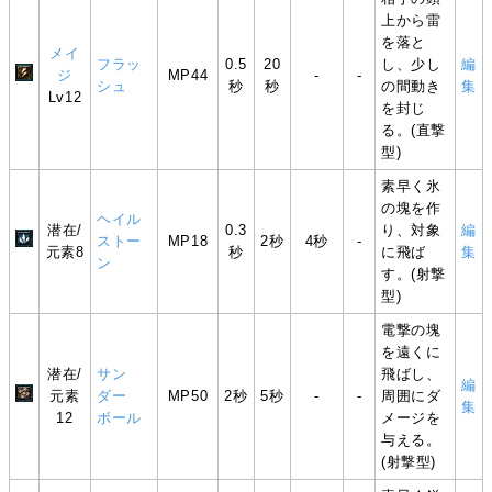
上から雷
を落と
メイ
フラッ
0.5
20
し、少し
編
ジ
MP44
-
-
シュ
秒
秒
の間動き
集
Lv12
を封じ
る。(直撃
型)
素早く氷
の塊を作
ヘイル
潜在/
0.3
り、対象
編
ストー
MP18
2秒
4秒
-
元素8
秒
に飛ば
集
ン
す。(射撃
型)
電撃の塊
を遠くに
潜在/
サン
飛ばし、
編
元素
ダー
MP50
2秒
5秒
-
-
周囲にダ
集
12
ボール
メージを
与える。
(射撃型)