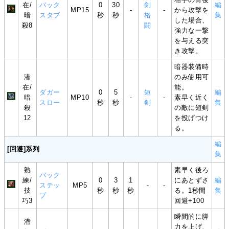
在/
バック
0
30
剣
編
MP15
-
-
から攻撃を
暗
スタブ
秒
秒
格
集
した場合、
殺8
闘
強力な一撃
を与える突
き攻撃。
暗器装備時
潜
のみ使用可
在/
能。
ダガー
0
5
短
編
暗
MP10
-
-
素早く近く
スロー
秒
秒
剣
集
殺
の敵に短剣
12
を投げつけ
る。
編
[回避]系列
集
熟
素早く後ろ
バック
練/
0
3
1
にあとずさ
編
ステッ
MP5
-
-
技
秒
秒
秒
る。1秒間
集
プ
巧3
回避+100
瞬間的に脚
潜
力を上げ、