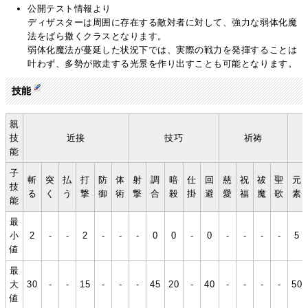
公開テスト情報より
ディザスターは周囲に存在する敵対者に対して、強力な弱体化魔
法をばら撒くクラスとなります。
弱体化魔法が蔓延した状況下では、実際の戦力を発揮することは
叶わず、多勢が敗走する光景を作り出すことも可能となります。
技能
親
技
近接
技巧
祈祷
能
子
斬
突
払
打
防
体
射
調
暗
仕
回
慈
祝
祓
聖
元
技
る
く
う
撃
御
術
撃
合
殺
掛
避
愛
福
魔
歌
素
能
最
小
2
-
-
2
-
-
-
0
0
-
0
-
-
-
-
5
値
最
大
30
-
-
15
-
-
-
45
20
-
40
-
-
-
-
50
値