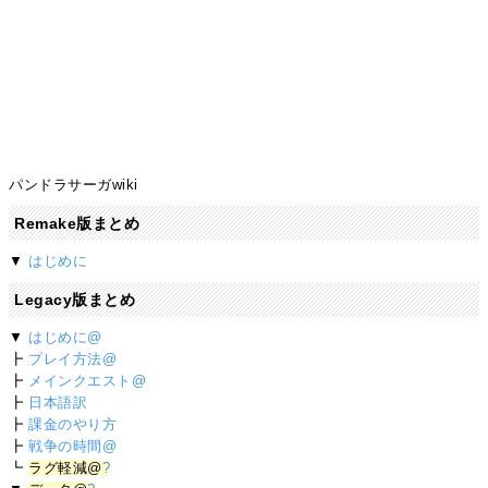
パンドラサーガwiki
Remake版まとめ
▼
はじめに
Legacy版まとめ
▼
はじめに@
┣
プレイ方法@
┣
メインクエスト@
┣
日本語訳
┣
課金のやり方
┣
戦争の時間@
┗
ラグ軽減@
?