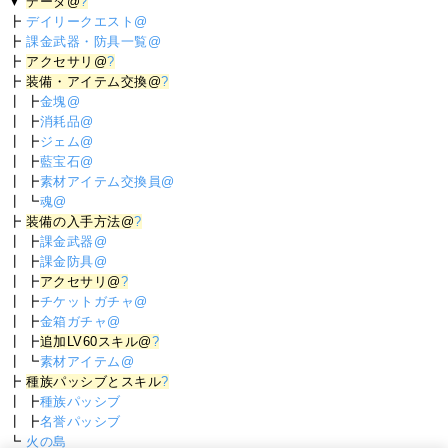
▼
データ@
?
┣
デイリークエスト@
┣
課金武器・防具一覧@
┣
アクセサリ@
?
┣
装備・アイテム交換@
?
┃ ┣
金塊@
┃ ┣
消耗品@
┃ ┣
ジェム@
┃ ┣
藍宝石@
┃ ┣
素材アイテム交換員@
┃ ┗
魂@
┣
装備の入手方法@
?
┃ ┣
課金武器@
┃ ┣
課金防具@
┃ ┣
アクセサリ@
?
┃ ┣
チケットガチャ@
┃ ┣
金箱ガチャ@
┃ ┣
追加LV60スキル@
?
┃ ┗
素材アイテム@
┣
種族パッシブとスキル
?
┃ ┣
種族パッシブ
┃ ┣
名誉パッシブ
┗
火の島