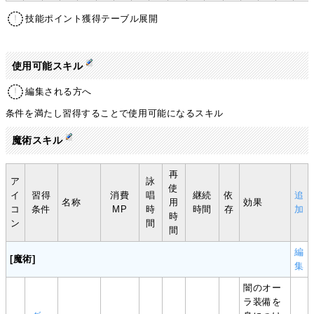
技能ポイント獲得テーブル展開
使用可能スキル
編集される方へ
条件を満たし習得することで使用可能になるスキル
魔術スキル
再
ア
詠
使
イ
習得
消費
唱
継続
依
追
名称
用
効果
コ
条件
MP
時
時間
存
加
時
ン
間
間
編
[魔術]
集
闇のオー
ラ装備を