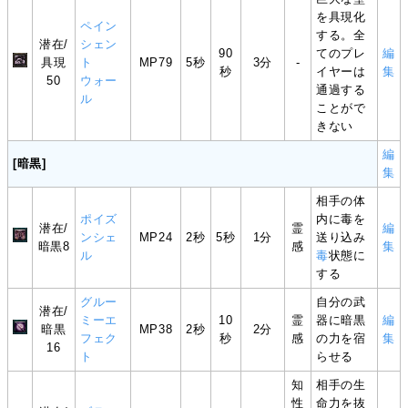
を具現化
ペイン
する。全
潜在/
シェン
90
てのプレ
編
具現
ト
MP79
5秒
3分
-
秒
イヤーは
集
50
ウォー
通過する
ル
ことがで
きない
編
[暗黒]
集
相手の体
ポイズ
内に毒を
潜在/
霊
編
ンシェ
MP24
2秒
5秒
1分
送り込み
暗黒8
感
集
ル
毒
状態に
する
グルー
自分の武
潜在/
ミーエ
10
霊
器に暗黒
編
暗黒
MP38
2秒
2分
フェク
秒
感
の力を宿
集
16
ト
らせる
知
相手の生
性
命力を抜