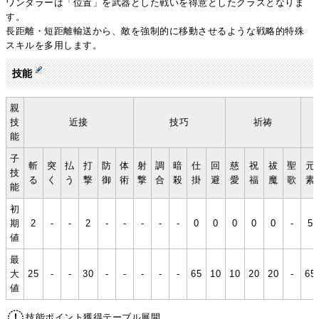
ワンダラーは「位置」を武器とした戦いを得意としたクラスとなりま
す。
長距離・短距離輸送から、敵を強制的に移動させるような戦略的特殊
スキルを多用します。
技能
親
技
近接
技巧
祈祷
能
子
斬
突
払
打
防
体
射
調
暗
仕
回
慈
祝
祓
聖
元
技
る
く
う
撃
御
術
撃
合
殺
掛
避
愛
福
魔
歌
素
能
初
期
2
-
-
2
-
-
-
-
-
0
0
0
0
0
-
5
値
最
大
25
-
-
30
-
-
-
-
-
65
10
10
20
20
-
65
値
技能ポイント獲得テーブル展開