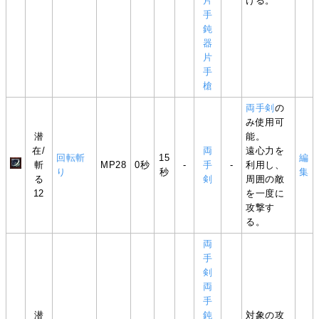
片
ける。
手
鈍
器
片
手
槍
両手剣
の
み使用可
潜
能。
在/
両
遠心力を
回転斬
15
編
斬
MP28
0秒
-
手
-
利用し、
り
秒
集
る
剣
周囲の敵
12
を一度に
攻撃す
る。
両
手
剣
両
手
潜
鈍
対象の攻