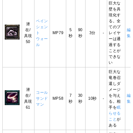
巨大な
壁を具
現化す
ペイン
る。全
潜
シェン
てのプ
在/
5
90
編
ト
MP79
3分
-
レイヤ
具現
秒
秒
集
ウォー
ーは通
50
ル
過する
ことが
できな
い
巨大な
竜巻召
還しダ
潜
メージ
コール
在/
7
30
を与え
編
サンド
MP58
10秒
-
具現
秒
秒
る。相
集
マン
61
手を
眠
らせる
こと
が
ある