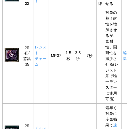
ド
33
練
せる
対象の
魅了耐
性を増
加させ
るが、
毒耐
潜
レジス
性、闇
在/
ト
1.5
3.5
耐性を
編
MP32
7秒
-
惑乱
チャー
秒
秒
減少さ
集
35
ム
せる(レ
ジスト
系で唯
一モン
スター
に使用
可能)
素早く
対象に
冷気効
潜
果で
凍
チルス