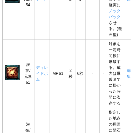
54
確実に
ノック
バック
させ
る。(範
囲型)
対象を
一定時
間後に
爆破す
潜
ディレ
る。威
在/
2
編
イドボ
MP61
6秒
-
-
力は爆
元素
秒
集
ム
破まで
61
に掛か
った時
間に依
存する
指定し
た地点
潜
の周囲
在/
に隕石