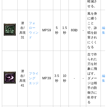
軽減さ
せる。
風を身
に纏う
潜
フォ
こと
在/
ロー
5
1.5
で、詠
編
MP59
80秒
-
具現
ウィン
秒
秒
唱を妨
集
31
ド
害され
にくく
なる
念で作
られた
刃を対
象に飛
潜
フライ
ばす。
在/
3.5
10
編
ング
MP39
-
-
ダメー
具現
秒
秒
集
エッジ
ジは相
41
手の防
御力に
依存す
る