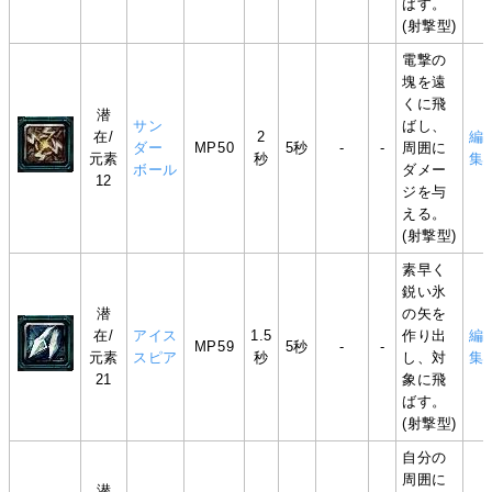
ばす。
(射撃型)
電撃の
塊を遠
くに飛
潜
サン
ばし、
在/
2
編
ダー
MP50
5秒
-
-
周囲に
元素
秒
集
ボール
ダメー
12
ジを与
える。
(射撃型)
素早く
鋭い氷
潜
の矢を
在/
アイス
1.5
作り出
編
MP59
5秒
-
-
元素
スピア
秒
し、対
集
21
象に飛
ばす。
(射撃型)
自分の
周囲に
潜