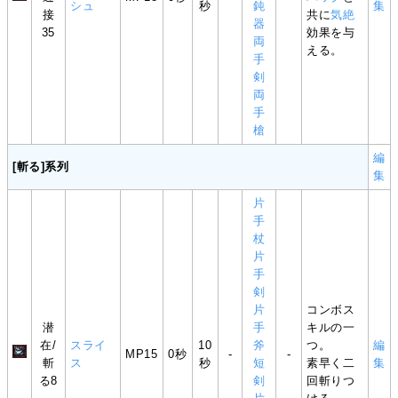
シュ
秒
鈍
集
接
共に
気絶
器
35
効果を与
両
える。
手
剣
両
手
槍
編
[斬る]系列
集
片
手
杖
片
手
剣
片
コンボス
潜
手
キルの一
在/
スライ
10
斧
つ。
編
MP15
0秒
-
-
斬
ス
秒
短
素早く二
集
る8
剣
回斬りつ