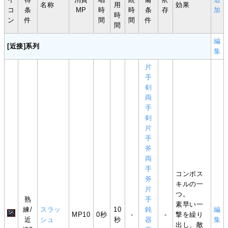
名称
用
効果
コ
条
MP
時
時
条
存
加
時
ン
件
間
間
件
間
編
[近接]系列
集
片
手
剣
両
手
剣
片
手
斧
両
手
コンボス
斧
キルの一
片
つ。
熟
手
素早い一
練/
スラッ
10
鈍
編
MP10
0秒
-
-
撃を繰り
近
シュ
秒
器
集
出し、敵