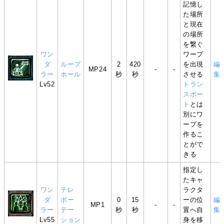
記憶し
た場所
と現在
の場所
を繋ぐ
ワン
ワープ
ダ
ループ
2
420
を出現
編
MP24
-
-
ラー
ホール
秒
秒
させる
集
Lv52
トラン
スポー
ト
とは
別にワ
ープを
作るこ
とがで
きる
指定し
たキャ
ワン
テレ
ラクタ
ダ
ポー
0
15
ーの位
編
MP1
-
-
ラー
テー
秒
秒
置へ自
集
Lv55
ション
身を移