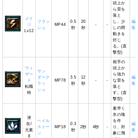
頭上か
ら雷を
落と
メイ
フラッ
0.5
20
し、少
編
ジ
MP44
-
-
シュ
秒
秒
しの間
集
Lv12
動きを
封じ
る。(直
撃型)
相手の
ウィ
頭上か
サン
ザー
ら強力
ダーク
3.5
12
編
ド
MP78
-
-
な雷を
ラッ
秒
秒
集
転職
落と
シュ
時
す。(直
撃型)
素早く
氷の塊
潜
ヘイル
を作
在/
0.3
編
ストー
MP18
2秒
4秒
-
り、対
元素
秒
集
ン
象に飛
8