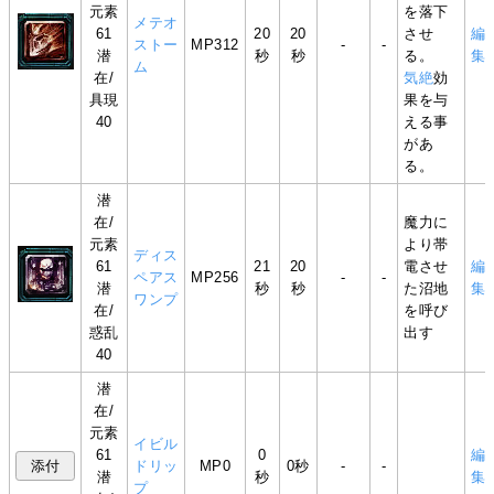
元素
を落下
メテオ
61
20
20
させ
編
ストー
MP312
-
-
潜
秒
秒
る。
集
ム
在/
気絶
効
具現
果を与
40
える事
があ
る。
潜
在/
魔力に
元素
より帯
ディス
61
21
20
電させ
編
ペアス
MP256
-
-
潜
秒
秒
た沼地
集
ワンプ
在/
を呼び
惑乱
出す
40
潜
在/
元素
イビル
61
0
編
ドリッ
MP0
0秒
-
-
潜
秒
集
プ