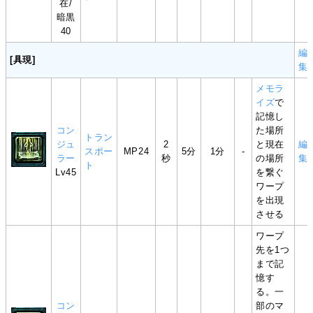
在/
暗黒
40
編
[具現]
集
メモラ
イズ
で
記憶し
コン
た場所
トラン
ジュ
2
と現在
編
スポー
MP24
5分
1分
-
ラー
秒
の場所
集
ト
Lv45
を繋ぐ
ワープ
を出現
させる
ワープ
先を1つ
まで記
憶す
る。一
コン
部のマ