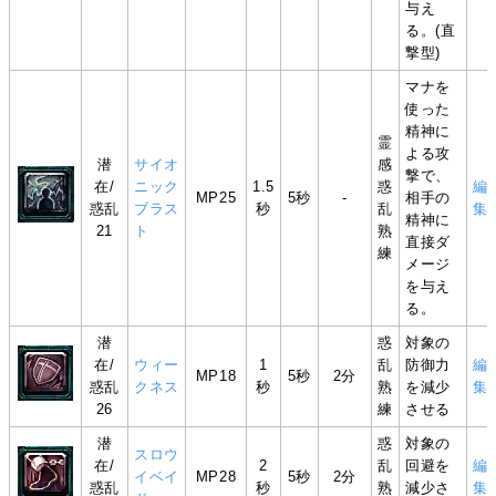
与え
る。(直
撃型)
マナを
使った
精神に
霊
よる攻
潜
サイオ
感
撃で、
在/
ニック
1.5
惑
編
MP25
5秒
-
相手の
惑乱
ブラス
秒
乱
集
精神に
21
ト
熟
直接ダ
練
メージ
を与え
る。
潜
惑
対象の
在/
ウィー
1
乱
防御力
編
MP18
5秒
2分
惑乱
クネス
秒
熟
を減少
集
26
練
させる
潜
惑
対象の
スロウ
在/
2
乱
回避を
編
イベイ
MP28
5秒
2分
惑乱
秒
熟
減少さ
集