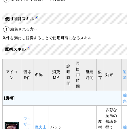
使用可能スキル
編集される方へ
条件を満たし習得することで使用可能になるスキル
魔術スキル
再
詠
使
アイコ
習得
消費
唱
継続
依
追
名称
用
効果
ン
条件
MP
時
時間
存
加
時
間
間
編
[魔術]
集
多彩な
魔法の
ウィ
魔
知識を
ザー
魔力上
パッシ
術
得て、
編