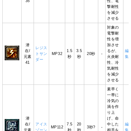
35
性、電
撃耐性
を減少
させる
対象の
電撃耐
性を増
潜
加させ
レジス
在/
1.5
3.5
るが、
編
トサン
MP32
20秒
-
元素
秒
秒
火炎耐
集
ダー
41
性、冷
気耐性
を減少
させる
素早く
一帯に
冷気の
渦を作
り上
潜
げ、命
在/
アイス
7.5
20
中した
編
MP112
3秒?
-
元素
ゾーン
秒
秒
相手を
集