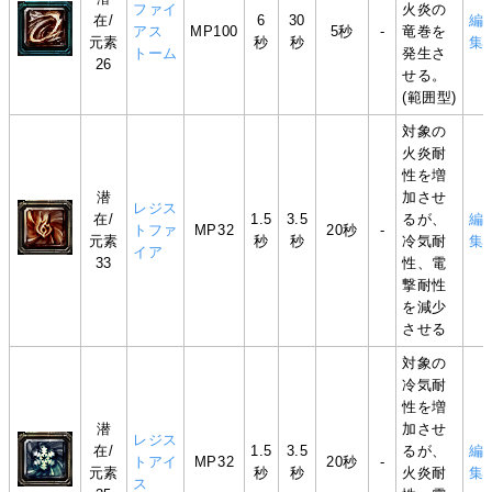
ファイ
火炎の
在/
6
30
編
アス
MP100
5秒
-
竜巻を
元素
秒
秒
集
トーム
発生さ
26
せる。
(範囲型)
対象の
火炎耐
性を増
潜
加させ
レジス
在/
1.5
3.5
るが、
編
トファ
MP32
20秒
-
元素
秒
秒
冷気耐
集
イア
33
性、電
撃耐性
を減少
させる
対象の
冷気耐
性を増
潜
加させ
レジス
在/
1.5
3.5
るが、
編
トアイ
MP32
20秒
-
元素
秒
秒
火炎耐
集
ス