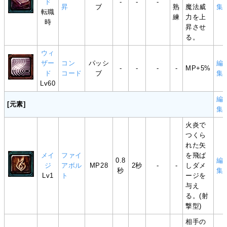
ド
-
-
-
昇
ブ
熟
魔法威
集
転職
練
力を上
時
昇させ
る。
ウィ
ザー
コン
パッシ
編
-
-
-
-
MP+5%
ド
コード
ブ
集
Lv60
編
[元素]
集
火炎で
つくら
れた矢
メイ
ファイ
を飛ば
0.8
編
ジ
アボル
MP28
2秒
-
-
しダメ
秒
集
Lv1
ト
ージを
与え
る。(射
撃型)
相手の