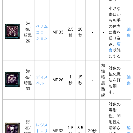
小さな
傷口か
ら相手
潜
ベノム
の体内
在/
2.5
10
編
コロー
MP33
-
-
に毒を
暗黒
秒
秒
集
ジョン
送り込
26
み、
腐
食
状態
にする
知
対象の
潜
性
強化魔
在/
ディス
1
15
暗
編
MP26
-
法を打
暗黒
ペル
秒
秒
黒
集
ち消
33
熟
す。
練
対象の
毒耐
性、闇
潜
耐性を
レジス
在/
1.5
3.5
増加さ
編
トマリ
MP32
20秒
-