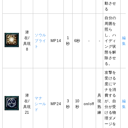
動させ
る
自分の
周囲を
照ら
潜
ソウル
し、ハ
在/
1
編
ブライ
MP14
6秒
-
-
イディ
具現
秒
集
ト
ング状
8
態を解
除させ
る。
攻撃を
受ける
度にマ
ナを消
潜
具
費する
マナ
在/
3
10
現
が、自
編
シール
MP24
on/off
具現
秒
秒
熟
分が受
集
ド
21
練
ける物
理ダメ
ージを