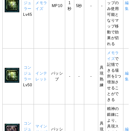
ジュ
メモラ
1
ップの
編
MP10
5秒
-
-
ラー
イズ
秒
み使用
集
Lv45
可能と
なりマ
ップ移
動で効
果が切
れる
メモラ
イズ
で
記憶で
コン
具
きる場
ジュ
インテ
パッシ
現
編
-
-
-
所を1つ
ラー
レット
ブ
熟
集
増加さ
Lv50
練
せるこ
とがで
きる
精神の
鍛錬に
より、
コン
具
マイン
具現ス
ジュ
パッシ
現
編