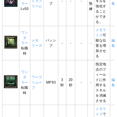
ドスプ
-
-
-
キルを
ラー
ブ
熟
集
リーム
強化す
Lv50
練
ること
ができ
る。
メモラ
ワン
イズ
可
ダ
メモ
パッシ
能な位
編
ラー
-
-
-
-
リーズ
ブ
置を増
集
転職
加させ
時
る
指定地
点のフ
ワン
ィール
ダ
ワープ
3
20
ドに作
編
ラー
リムー
MP93
-
-
秒
秒
用する
集
転職
ブ
スキル
時
を消滅
させる
メモラ
イズ
で