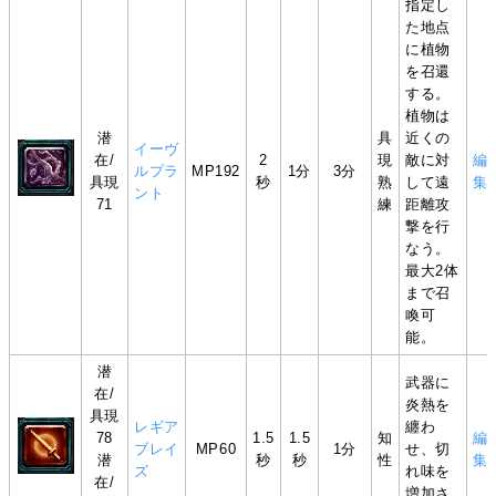
指定し
た地点
に植物
を召還
する。
植物は
潜
具
近くの
イーヴ
在/
2
現
敵に対
編
ルプラ
MP192
1分
3分
具現
秒
熟
して遠
集
ント
71
練
距離攻
撃を行
なう。
最大2体
まで召
喚可
能。
潜
武器に
在/
炎熱を
具現
レギア
纏わ
78
1.5
1.5
知
編
ブレイ
MP60
1分
せ、切
潜
秒
秒
性
集
ズ
れ味を
在/
増加さ