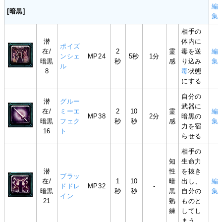
編
[暗黒]
集
相手の
潜
体内に
ポイズ
在/
2
霊
毒を送
編
ンシェ
MP24
5秒
1分
暗黒
秒
感
り込み
集
ル
8
毒
状態
にする
自分の
潜
グルー
武器に
在/
ミーエ
2
10
霊
編
MP38
2分
暗黒の
暗黒
フェク
秒
秒
感
集
力を宿
16
ト
らせる
相手の
知
生命力
潜
性
を抜き
ブラッ
在/
1
10
暗
出し、
編
ドドレ
MP32
-
暗黒
秒
秒
黒
自分の
集
イン
21
熟
ものと
練
してし
まう