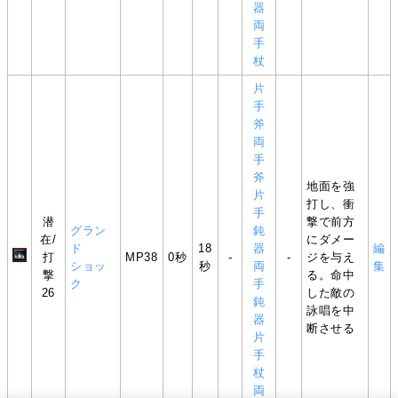
器
両
手
杖
片
手
斧
両
手
斧
地面を強
片
打し、衝
手
潜
撃で前方
グラン
鈍
在/
にダメー
ド
18
器
編
打
MP38
0秒
-
-
ジを与え
ショッ
秒
両
集
撃
る。命中
ク
手
26
した敵の
鈍
詠唱を中
器
断させる
片
手
杖
両