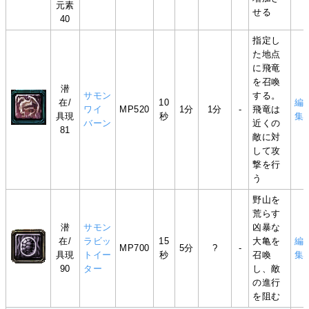
元素
せる
40
指定し
た地点
に飛竜
を召喚
潜
サモン
する。
在/
10
編
ワイ
MP520
1分
1分
-
飛竜は
具現
秒
集
バーン
近くの
81
敵に対
して攻
撃を行
う
野山を
荒らす
潜
サモン
凶暴な
在/
ラビッ
15
大亀を
編
MP700
5分
?
-
具現
トイー
秒
召喚
集
90
ター
し、敵
の進行
を阻む