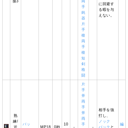
接3
両
に回避す
手
る暇を与
鈍
えない。
器
片
手
槍
両
手
槍
短
剣
格
闘
片
手
斧
両
手
相手を強
斧
熟
打し、
両
練/
ノック
バッ
10
手
編
近
MP18
0秒
-
-
バック
と