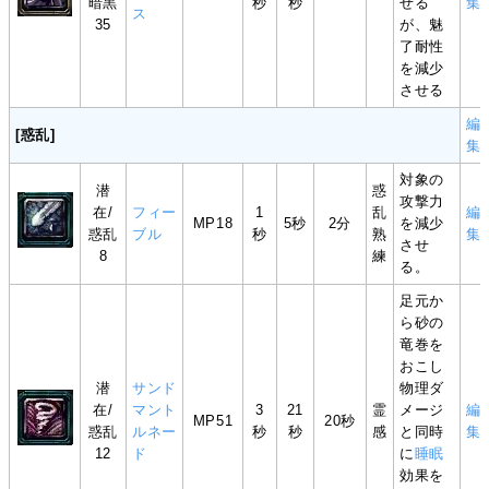
暗黒
秒
秒
せる
集
ス
35
が、魅
了耐性
を減少
させる
編
[惑乱]
集
対象の
潜
惑
攻撃力
在/
フィー
1
乱
編
MP18
5秒
2分
を減少
惑乱
ブル
秒
熟
集
させ
8
練
る。
足元か
ら砂の
竜巻を
おこし
潜
サンド
物理ダ
在/
マント
3
21
霊
メージ
編
MP51
20秒
惑乱
ルネー
秒
秒
感
と同時
集
12
ド
に
睡眠
効果を