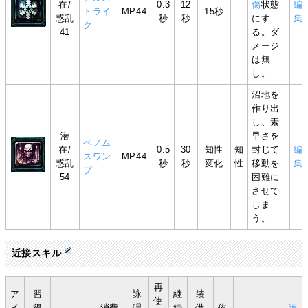
在/
0.3
12
傷
状態
編
トライ
MP44
15秒
-
惑乱
秒
秒
にす
集
ク
41
る。ダ
メージ
は無
し。
沼地を
作り出
し、素
潜
早さを
ベノム
在/
0.5
30
知性
知
封じて
編
スワン
MP44
惑乱
秒
秒
変化
性
移動を
集
プ
54
困難に
させて
しま
う。
近接スキル
再
ア
習
詠
継
装
使
イ
得
消費
唱
続
備
依
追