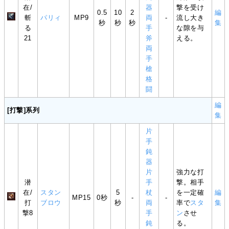
在/
器
撃を受け
0.5
10
2
編
斬
パリィ
MP9
両
-
流し大き
秒
秒
秒
集
る
手
な隙を与
21
斧
える。
両
手
槍
格
闘
編
[打撃]系列
集
片
手
鈍
器
片
強力な打
潜
手
撃。相手
在/
スタン
5
杖
を一定確
編
MP15
0秒
-
-
打
ブロウ
秒
両
率で
スタ
集
撃8
手
ン
させ
鈍
る。