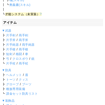
┃ ┣
魂(スキル)
┃ ┗
奥義書(スキル)
┃
┗
才能システム（未実装）
?
アイテム
▼武器
┣
片手剣
/
両手剣
┣
片手斧
/
両手斧
┣
片手鈍器
/
両手鈍器
┣
片手槍
/
両手槍
┣
短剣
/
格闘
/
拳
┣
弓
/
クロスボウ
/
銃
┗
片手杖
/
両手杖
▼防具
┣
ヘルメット
/
盾
┣
トーソ
/
クィス
┣
グローブ
/
ブーツ
┣
種族専用装備
┗
課金セット防具リスト
▼装飾品