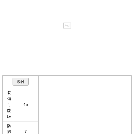
装
備
可
45
能
Lv
防
御
7