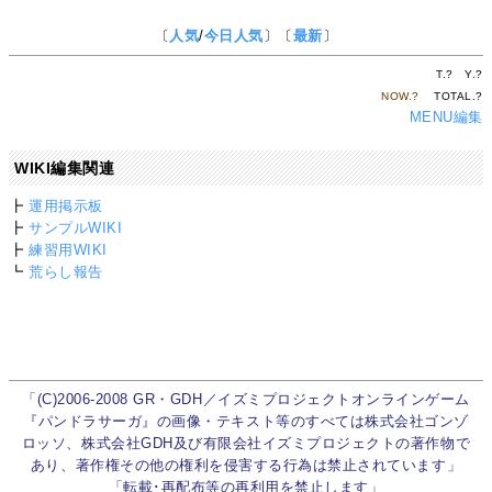
〔
人気
/
今日人気
〕〔
最新
〕
T.
?
Y.
?
NOW.
?
TOTAL.
?
MENU編集
WIKI編集関連
┣
運用掲示板
┣
サンプルWIKI
┣
練習用WIKI
┗
荒らし報告
「(C)2006-2008 GR・GDH／イズミプロジェクトオンラインゲーム
『パンドラサーガ』の画像・テキスト等のすべては株式会社ゴンゾ
ロッソ、株式会社GDH及び有限会社イズミプロジェクトの著作物で
あり、著作権その他の権利を侵害する行為は禁止されています」
「転載･再配布等の再利用を禁止します」