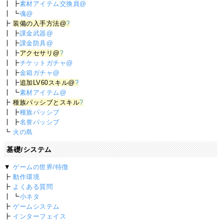
┃ ┣
素材アイテム交換員@
┃ ┗
魂@
┣
装備の入手方法@
?
┃ ┣
課金武器@
┃ ┣
課金防具@
┃ ┣
アクセサリ@
?
┃ ┣
チケットガチャ@
┃ ┣
金箱ガチャ@
┃ ┣
追加LV60スキル@
?
┃ ┗
素材アイテム@
┣
種族パッシブとスキル
?
┃ ┣
種族パッシブ
┃ ┣
名誉パッシブ
┗
火の島
基礎/システム
▼
ゲームの世界/特徴
┣
動作環境
┣
よくある質問
┃ ┗
小ネタ
┣
ゲームシステム
┣
インターフェイス