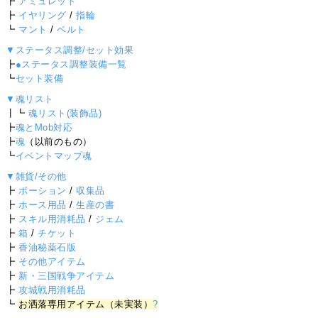
┣
アミュレット
┣
イヤリング
/
指輪
┗
マント
/
ベルト
▼ステータス調整/セット効果
┣
●ステータス調整装備一覧
┗
セット装備
▼魂リスト
┃┗
魂リスト(装飾品)
┣
魂とMob対応
┣
魂
（以前のもの）
┗
イベントマップ魂
▼雑貨/その他
┣
ポーション
/
収集品
┣
ホース用品
/
生産の書
┣
スキル用消耗品
/
ジェム
┣
箱
/
チケット
┣
香油秘薬石版
┣
その他アイテム
┣
新・三国戦争アイテム
┣
攻城戦用消耗品
┗
お洒落専用アイテム（未実装）
?