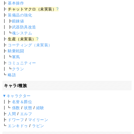
┣
基本操作
┣
チャットマクロ（未実装）
?
┣
装備品の強化
┃ ┣
鍛錬値
┃ ┣
武器防具改造
┃ ┗
魂システム
┣
生産（未実装）
?
┣
コーティング（未実装）
┣
騎乗戦闘
┃ ┗
軍馬
┣
コミュニティー
┃ ┗
クラン
┗
略語
キャラ/種族
▼キャラクター
┃┣
名誉＆爵位
┃┗
係数
/
状態
/
経験
┣
人間
/
エルフ
┣
ドワーフ
/
マイリーン
┗
エンキドゥ
/
ラピン