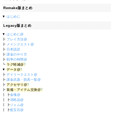
Remake版まとめ
▼
はじめに
Legacy版まとめ
▼
はじめに@
┣
プレイ方法@
┣
メインクエスト@
┣
日本語訳
┣
課金のやり方
┣
戦争の時間@
┗
ラグ軽減@
?
▼
データ@
?
┣
デイリークエスト@
┣
課金武器・防具一覧@
┣
アクセサリ@
?
┣
装備・アイテム交換@
?
┃ ┣
金塊@
┃ ┣
消耗品@
┃ ┣
ジェム@
┃ ┣
藍宝石@