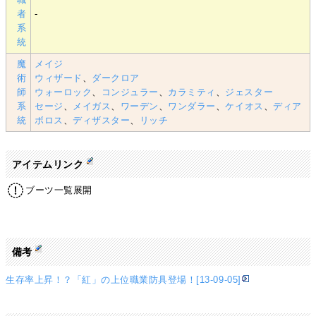
者
-
系
統
魔
メイジ
術
ウィザード
、
ダークロア
師
ウォーロック
、
コンジュラー
、
カラミティ
、
ジェスター
系
セージ
、
メイガス
、
ワーデン
、
ワンダラー
、
ケイオス
、
ディア
統
ボロス
、
ディザスター
、
リッチ
アイテムリンク
ブーツ一覧展開
備考
生存率上昇！？「紅」の上位職業防具登場！[13-09-05]