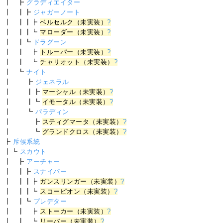
┃ ┣
グラディエイター
┃ ┃┣
ジャガーノート
┃ ┃┃┣
ベルセルク（未実装）
?
┃ ┃┃┗
マローダー（未実装）
?
┃ ┃┗
ドラグーン
┃ ┃ ┣
トルーパー（未実装）
?
┃ ┃ ┗
チャリオット（未実装）
?
┃ ┗
ナイト
┃ ┣
ジェネラル
┃ ┃┣
マーシャル（未実装）
?
┃ ┃┗
イモータル（未実装）
?
┃ ┗
パラディン
┃ ┣
スティグマータ（未実装）
?
┃ ┗
グランドクロス（未実装）
?
┣
斥候系統
┃┗
スカウト
┃ ┣
アーチャー
┃ ┃┣
スナイパー
┃ ┃┃┣
ガンスリンガー（未実装）
?
┃ ┃┃┗
スコーピオン（未実装）
?
┃ ┃┗
プレデター
┃ ┃ ┣
ストーカー（未実装）
?
┃ ┃ ┗
リーバー（未実装）
?