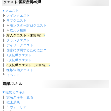
クエスト/国家所属/転職
▼クエスト
┣
メインクエスト
┣
サブクエスト
┃┗
モンスター討伐クエスト
┃┗
次元ノ狭間
┣
対人クエスト（未実装）
?
┣
クランクエスト
┣
デイリークエスト
┣
国家に所属するためには？
┣
1次転職クエスト
┣
2次転職クエスト
┣
3次転職クエスト（未実装）
?
┣
種族装備クエスト
┗
イベント
職業/スキル
▼職業とスキル
┣
実装スキル一覧表
┣
戦士系統
┃┗
ウォーリア