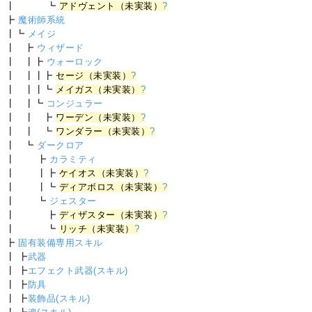
┃ ┗
アドヴェント（未実装）
?
┣
魔術師系統
┃┗
メイジ
┃ ┣
ウィザード
┃ ┃┣
ウォーロック
┃ ┃┃┣
セージ（未実装）
?
┃ ┃┃┗
メイガス（未実装）
?
┃ ┃┗
コンジュラー
┃ ┃ ┣
ワーデン（未実装）
?
┃ ┃ ┗
ワンダラー（未実装）
?
┃ ┗
ダークロア
┃ ┣
カラミティ
┃ ┃┣
ケイオス（未実装）
?
┃ ┃┗
ディアボロス（未実装）
?
┃ ┗
ジェスター
┃ ┣
ディザスター（未実装）
?
┃ ┗
リッチ（未実装）
?
┣
固有装備専用スキル
┃ ┣
武器
┃ ┣
エフェクト武器(スキル)
┃ ┣
防具
┃ ┣
装飾品(スキル)