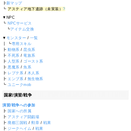
┣
新マップ
┗
アスティア地下遺跡（未実装）
?
▼NPC
┗
NPCサービス
┗
アイテム交換
▼
モンスター
/
一覧
┃ ┗
専用スキル
┣
動物系
/
昆虫系
┣
不死系
/
竜族系
┣
人型系
/
ゴースト系
┣
悪魔系
/
魚系
┣
レプテ系
/
木人系
┣
エンブ系
/
無生物系
┗
ユニークmob
国家/演習/戦争
演習/戦争への参加
┣
国家への所属
┣
アスティア闘戯場
┣
廃都三国戦
/
勲章
/
戦果
┣
ジークヘイム
/
戦果