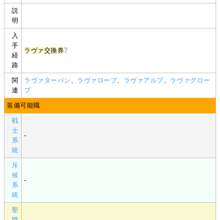
説
明
入
手
ラヴァ交換券
?
経
路
関
ラヴァターバン
、
ラヴァローブ
、
ラヴァアルブ
、
ラヴァグロー
連
ブ
装備可能職
戦
士
-
系
統
斥
候
-
系
統
聖
職