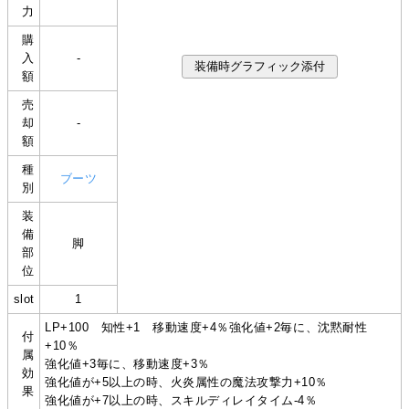
力
購
入
-
額
売
却
-
額
種
ブーツ
別
装
備
脚
部
位
slot
1
LP+100 知性+1 移動速度+4％強化値+2毎に、沈黙耐性
付
+10％
属
強化値+3毎に、移動速度+3％
効
強化値が+5以上の時、火炎属性の魔法攻撃力+10％
果
強化値が+7以上の時、スキルディレイタイム-4％