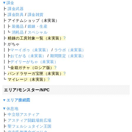
▼課金
┣
課金武器
┣
課金防具
/
課金雑貨
┣ アイテムショップ（未実装）
┃┣
装備品
/
鍛錬・生産
┃┗
消耗品
/
スペシャル
┣
精錬の工房対象一覧（未実装）
?
┣ がちゃ
┃┣
マーイボゥ（未実装）
/
ラウボ（未実装）
┃┣
おてがる（未実装）
/
期間限定（未実装）
┃┣
デイリーがちゃ（未実装）
┃┗
金箱ガチャ（ロシア版）
?
┣
パンドラサーガ宝匣（未実装）
?
┗
マイレージ（未実装）
?
エリア/モンスター/NPC
▼エリア接続図
▼休息地
┣
中立領アスティア
┣
アスティア闘戯場前広場
┣
聖フェルシュタイン王国