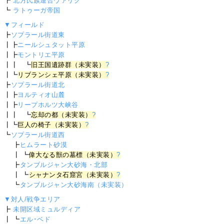
┣
北方氏族連合ヴァリク
┗
ラトゥーガ帝国
▼フィールド
┣
ソプラール街道東
┃┣
ニールシュタット平原
┃┣
モントリエ平原
┃┃ ┗
旧王国遺跡群（未実装）
?
┃┗
リブランシェ平原（未実装）
?
┣
ソプラール街道北
┃┣
ヨルティオ山麓
┃┣
リープホルツ大峡谷
┃┃ ┗
忘却の都（未実装）
?
┃┗
巨人の椅子（未実装）
?
┗
ソプラール街道西
┣
ヒムラート砂漠
┃ ┗
偉大なる獣の墓標（未実装）
?
┣
タンブルジャン大砂海・北部
┃ ┗
シャナンタ石窟宮（未実装）
?
┗
タンブルジャン大砂海南（未実装）
▼対人/戦争エリア
┣
未開区域ミュルディア
┃ ┗
エル･ベド