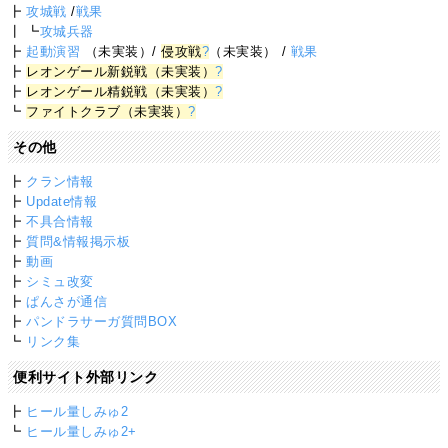
┣
攻城戦
/
戦果
┃ ┗
攻城兵器
┣
起動演習
（未実装）/
侵攻戦
?
（未実装） /
戦果
┣
レオンゲール新鋭戦（未実装）
?
┣
レオンゲール精鋭戦（未実装）
?
┗
ファイトクラブ（未実装）
?
その他
┣
クラン情報
┣
Update情報
┣
不具合情報
┣
質問&情報掲示板
┣
動画
┣
シミュ改変
┣
ぱんさが通信
┣
パンドラサーガ質問BOX
┗
リンク集
便利サイト外部リンク
┣
ヒール量しみゅ2
┗
ヒール量しみゅ2+