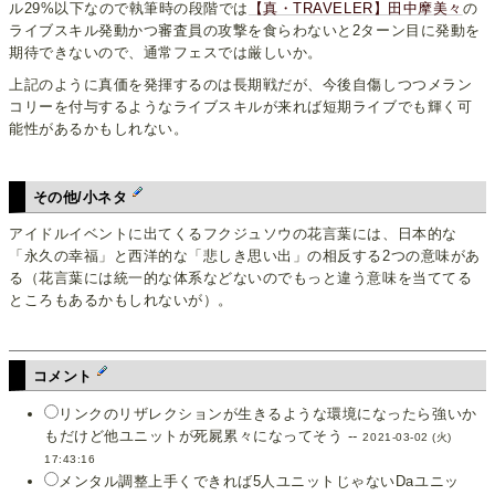
ル29%以下なので執筆時の段階では
【真・TRAVELER】田中摩美々
の
ライブスキル発動かつ審査員の攻撃を食らわないと2ターン目に発動を
期待できないので、通常フェスでは厳しいか。
上記のように真価を発揮するのは長期戦だが、今後自傷しつつメラン
コリーを付与するようなライブスキルが来れば短期ライブでも輝く可
能性があるかもしれない。
その他/小ネタ
アイドルイベントに出てくるフクジュソウの花言葉には、日本的な
「永久の幸福」と西洋的な「悲しき思い出」の相反する2つの意味があ
る（花言葉には統一的な体系などないのでもっと違う意味を当ててる
ところもあるかもしれないが）。
コメント
リンクのリザレクションが生きるような環境になったら強いか
もだけど他ユニットが死屍累々になってそう --
2021-03-02 (火)
17:43:16
メンタル調整上手くできれば5人ユニットじゃないDaユニッ