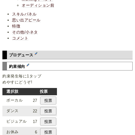
オーディション前
スキルパネル
思い出アピール
特徴
その他/小ネタ
コメント
プロデュース
約束傾向
約束発生毎に1タップ
めやすにどうぞ!
選択肢
投票
ボーカル
27
ダンス
22
ビジュアル
17
お休み
6