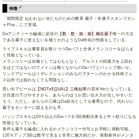
特徴
「期間限定 ねむれない水たちのための断章 霧子・冬優子スタンプガシ
ャPlus」にて登場。
Daアンティーカ編成に必須の
【数・数・娘・娘】幽谷霧子
唯一の欠点
である霧子に使えないを補うかのようなDa特化の性能をしている。
ライブスキルは審査員を殴りつつDaバフと全体メランコリーをばらま
く性能となっている。
メランコリーは自傷としては心もとなく、アルストの回復力を上回れ
るほどではないのでメインは殴りながらのDaバフとパッシブ狙いか。
リンクアピールはリザレクションのみなのでターンのかかる特殊フェ
ス以外では狙わなくても問題なし。
思い出アピールは
【NOT≠EQUAL】三峰結華
の背水Verとなっている。
注目度の下げやすさから、あちらのほうが思い出火力が出しやすいだ
ろう。ただし、あちらの三峰はDa担当としても優秀なので、代わりに
霧子をセンターに据えるのも手。
パッシブスキルは50％以上のDaバフを3回発動出来ると中々頼りになる
性能となっている。
条件も霧子を編成に入れるかメランコリー付与とお手軽に発動可能。
120％アップ3回は数字で見ると非常に魅力的だが、発動条件がメンタ