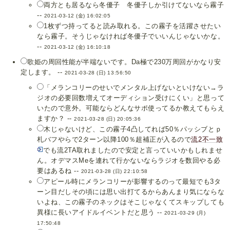
両方とも居るなら冬優子 冬優子しか引けてないなら霧子
--
2021-03-12 (金) 16:02:05
1枚ずつ持ってると読み取れる。この霧子を活躍させたい
なら霧子。そうじゃなければ冬優子でいいんじゃないかな。
--
2021-03-12 (金) 16:10:18
歌姫の周回性能が半端ないです。Da極で230万周回がかなり安
定します。 --
2021-03-28 (日) 13:56:50
「メランコリーのせいでメンタル上げないといけない→ラ
ジオの必要回数増えてオーディション受けにくい」と思って
いたので意外。可能ならどんなサポ使ってるか教えてもらえ
ますか？ --
2021-03-28 (日) 20:05:36
木じゃないけど、この霧子4凸してれば50％パッシブとｐ
札バフやらで2ターン以降100％超補正が入るので
流2不一致
でも流2TA取れましたので安定と言っていいかもしれませ
ん。オデマスMeを連れて行かないならラジオを数回やる必
要はあるね --
2021-03-28 (日) 22:10:58
アピール時にメランコリーが影響するのって最短でも3タ
ーン目だしその頃には思い出打てるからあんまり気にならな
いよね、この霧子のネックはそこじゃなくてスキップしても
異様に長いアイドルイベントだと思う --
2021-03-29 (月)
17:50:48