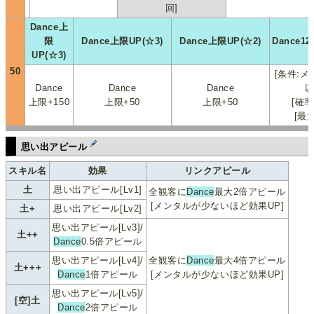
回]
Dance上
限
Dance上限UP(☆3)
Dance上限UP(☆2)
Dance12
UP(☆3)
50
[条件:メ
Dance
Dance
Dance
以
上限+150
上限+50
上限+50
[確率
[最大
思い出アピール
スキル名
効果
リンクアピール
土
思い出アピール[Lv1]
全観客に
Dance
最大2倍アピール
[メンタルが少ないほど効果UP]
土+
思い出アピール[Lv2]
思い出アピール[Lv3]/
土++
Dance
0.5倍アピール
思い出アピール[Lv4]/
全観客に
Dance
最大4倍アピール
土+++
Dance
1倍アピール
[メンタルが少ないほど効果UP]
思い出アピール[Lv5]/
[空]土
Dance
2倍アピール