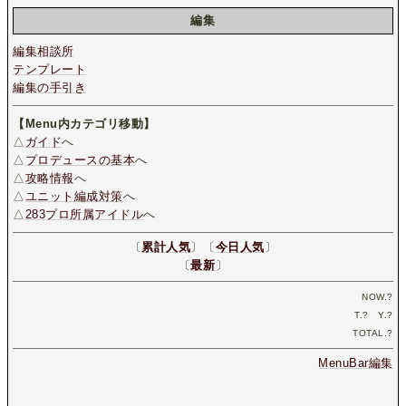
編集
編集相談所
テンプレート
編集の手引き
【Menu内カテゴリ移動】
△
ガイド
へ
△
プロデュースの基本
へ
△
攻略情報
へ
△
ユニット編成対策
へ
△
283プロ所属アイドル
へ
〔
累計人気
〕〔
今日人気
〕
〔
最新
〕
NOW.
?
T.
?
Y.
?
TOTAL.
?
MenuBar編集