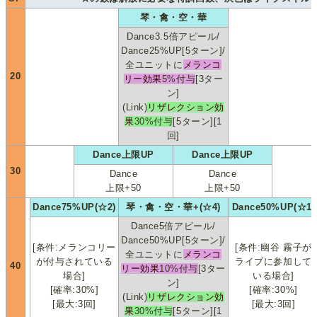
琴・禽・空・華
Dance3.5倍アピール/
Dance25%UP[5ターン]/
全ユニットに
メランコ
20
リー効果
5%付与
[3ター
ン]
(Link)
リザレクション効
果
30%付与
[5ターン][1
回]
Dance上限UP
Dance上限UP
30
Dance
Dance
上限+50
上限+50
Dance75%UP(☆2)
琴・禽・空・華+(☆4)
Dance50%UP(☆1)
Dance5倍アピール/
Dance50%UP[5ターン]/
[条件:メランコリー
[条件:幽谷 霧子が
全ユニットに
メランコ
が付与されている
ライブに参加して
40
リー効果
10%付与
[3ター
場合]
いる場合]
ン]
[確率:30%]
[確率:30%]
(Link)
リザレクション効
[最大:3回]
[最大:3回]
果
30%付与
[5ターン][1