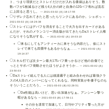
ト、つまり現状だとストレイだけだが入れる価値はありそう。数
数バフが1枚減るけど残り4人分の絆と自身の120バフ有れば流石
に上回ると思うし。 --
2021-03-02 (火) 18:17:55
リザレク忘れてきたと思ったらリンクにあるのか。ショボっ --
2021-03-02 (火) 18:26:38
ストレイにはデバフを消去することで火力を出すカードがある
んだが、それのメランコリー消去版が出てきたらDaストレイ人権
になりそうな気がする。 --
2021-03-02 (火) 19:03:10
来るにしてもアンティーカに来そうな内容だし、仮にスト
レイで来ても四畳半もあるからなぁ…… --
2021-03-02 (火)
19:14:37
スキル打てば次ターン最大175バフ乗っかるけど他の自傷でと
っととサポバフ発動させたほうがよさそうか… --
2021-03-02 (火)
23:50:03
Daストレイ組んでる人には銭湯霧子と組み合わせれば最強クラ
スの4人目のメンバーになってくれるな。同時実装が冬優子なのも
そういうことだろう。 --
2021-03-03 (水) 02:29:51
Da性能は高いけど、思い出加速がなぁ。アンシーン撃つ
暇があるなら --
2021-03-03 (水) 17:59:11
その分を凛世で加速して、日刊やプリティ撃った方が