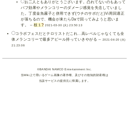
お二人ともありがとうございます。凸れてないのもあって
バフ効果やメランコリーのダメージ感覚を失念していまし
た。丁度金魚霧子と併用できず(ウチのサポだと)Vi周回適正
が落ちるので、機会が来たらDaで回ってみようと思いま
す。 --
枝１
?
2021-03-30 (火) 23:50:13
コラボフェスだとテロリストだこれ…高レベルじゃなくても全
体メランコリーで最多アピール持っていきやがる --
2021-04-20 (火)
21:23:06
©BANDAI NAMCO Entertainment Inc.
当Wiki上で用いるゲーム画像の著作権、及びその他知的財産権は
当該サービスの提供元に帰属します。