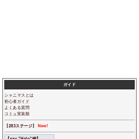
ガイド
シャニマスとは
初心者ガイド
よくある質問
コミュ実装順
【
283ステージ
】
New!
【say ”Halo”編】