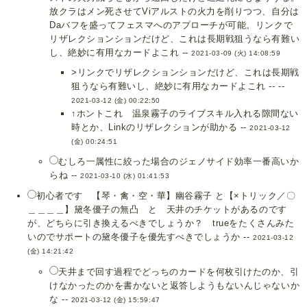
放クラはメン死させてViアルストの火力を削りつつ、自分は
Daバフを盛ってフェスマへのアプローチが可能。リンクで
リザレクションションだけど、これは長期戦狙うなら有難い
し、絶妙に有用なカードよこれ --
2021-03-09 (火) 14:08:59
>リンクでリザレクションションだけど、これは長期戦
狙うなら有難いし、絶妙に有用なカードよこれ -- --
2021-03-12 (金) 00:22:50
↑ホントこれ 温泉霧子のライブスキル入れる隙間ない
時とか、Linkのリザレクションが助かる --
2021-03-12
(金) 00:24:51
むしろ一属性に絞った場合のジェノサイド効率一番高いか
らね --
2021-03-10 (水) 01:41:53
初心者です 【琴・禽・空・華】幽谷霧子 と【×トリック／〇
＿＿＿＿】黛冬優子の無凸 と 天井のチケットがあるのです
が、どちらに引き換えるべきでしょうか？ trueをたくさんみた
いのでサポートの黛冬優子を優先すべきでしょうか --
2021-03-12
(金) 14:21:42
天井まで回す過程でどっちのカードを何枚引けたのか、引
けなかったのかを書かないと返答しようもないんじゃないか
な --
2021-03-12 (金) 15:59:47