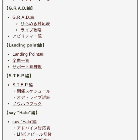
【G.R.A.D.編】
G.R.A.D.編
ひらめき対応表
ライブ攻略
アビリティ一覧
【Landing point編】
Landing Point編
楽曲一覧
サポート熟練度
【S.T.E.P.編】
S.T.E.P.編
・
開催スケジュール
・
オデ・ライブ詳細
ノウハウブック
【say ”Halo”編】
say ”Halo”編
・
アドバイス対応表
・
LINKアピール切替