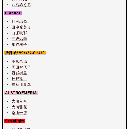
八宮めぐる
L'Antica
月岡恋鐘
田中摩美々
白瀬咲耶
三峰結華
幽谷霧子
放課後ｸﾗｲﾏｯｸｽｶﾞｰﾙｽﾞ
小宮果穂
園田智代子
西城樹里
杜野凛世
有栖川夏葉
ALSTROEMERIA
大崎甘奈
大崎甜花
桑山千雪
Straylight