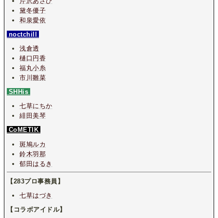
芹沢あさひ
黛冬優子
和泉愛依
noctchill
浅倉透
樋口円香
福丸小糸
市川雛菜
SHHis
七草にちか
緋田美琴
CoMETIK
斑鳩ルカ
鈴木羽那
郁田はるき
【283プロ事務員】
七草はづき
【コラボアイドル】