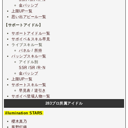
金パッシブ
上限UP一覧
思い出アピール一覧
【サポートアイドル】
サポートアイドル一覧
サポイベ＆スキル早見
ライブスキル一覧
パネル
/
所持
パッシブスキル一覧
アイドル別
SSR
/
SR
/
R･N
金パッシブ
上限UP一覧
サポートスキル一覧
早見表
/
逆引き
サポイベ登場人物一覧
283プロ所属アイドル
illumination STARS
櫻木真乃
風野灯織