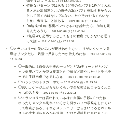
強そうだし --
2021-03-03 (水) 18:00:19
特殊なパターンではあるけど畳の金バフを1枠だけ入れ
ると思い出加速とこの霧子の2凸バフも発動するからLe
として置くのはなしではない。ただそれやるくらいな
ら他に出来ることはある --
2021-03-06 (土) 14:34:21
Da編成のLeに邪魔バフつけるのは論外だろ。加速も足
りんだろうし --
2021-03-06 (土) 14:43:54
↑無理やり起用するとしてもその程度でしかないと思う
って話 --
2021-03-06 (土) 17:28:59
メランコリーの使いみちが現状わからない、リザレクション発
動はリンクだし。銭湯で反省したのか控えめだね --
2021-03-08 (月)
11:14:08
一般的には自傷の手段の一つだけどDaティーカだとパジ
ャマ樹里バフとか花火夏葉とかで被ダメ増やしたりトラベラ
ーでお手軽自傷できるしなぁ --
2021-03-08 (月) 22:08:41
パッシブのトリガーやで --
2021-03-08 (月) 22:25:38
思い出ゲージ上がらないくらいで全然控えめじゃなくねこ
っちのスキル --
2021-03-09 (火) 00:33:15
メランコリーは言われている様に自傷の手段の1つだね、
ゆったりメンタル削れていくから背水バフの暴発をしにくい
って利点がある。それとメランコリーばらまいてるとViアル
ストの火力減らせるから遠回しだけど遅延札にもなりうる。