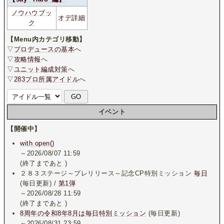
ノウハウブッ
オデ詳細
ク
【Menu内カテゴリ移動】
▽
プロデュースの基本
へ
▽
攻略情報
へ
▽
ユニット編成対策
へ
▽
283プロ所属アイドル
へ
イベント
【開催中】
with open()
～2026/08/07 11:59
(終了まであと
)
２８３ステージ～プレリリース～記念CP特別ミッション
毎日
(毎日更新) /
第1弾
～2026/08/28 11:59
(終了まであと
)
8周年の令和8年8月は毎日特別ミッション
(毎日更新)
～2026/08/31 23:59