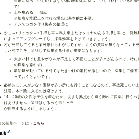
※畑に持っていくのではなく畑の側の池に持つていく（枯れている所優
で）
土を集める → 畑班
※畑班が堆肥土を作れる場合は基本的に不要。
アシでカゴを作り拠点の整理に
かご→+リュック→+手押し車→馬力車またはタイヤのある手押し車 と、発展
によってアップグレードし、採集効率を上げていきましょう。
村が発展してくると案外忘れられがちですが、近くの資源が無くなってくる
した村でこそ、遠征して採集する仕事が重要になります。
大きい村でも皿やボウルが不足して不便なことが多々があるので、特に
の採集を忘れずに。
鍛冶班が動いている村ではたきつけの消耗が激しいので、採集して備蓄
っておくとよいです。
必然的に、人が少なく害獣が多い所にも行くことになるので、事故死しない
注意。木の陰に入るのは避けよう。
14～40歳の女性は子供を産むため、あまり拠点から遠く離れて採集に行くべ
はありません。遠征はなるべく男キャラ
が担当するようにしましょう。
集の個別ページは→
こちら
冶班