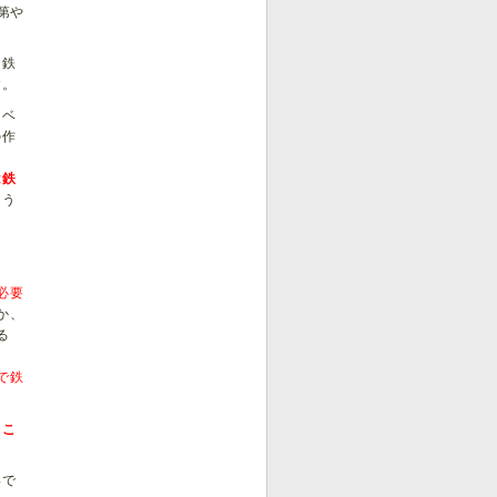
第や
し鉄
す。
ャベ
の作
は鉄
ょう
必要
か、
る
で鉄
るこ
いで