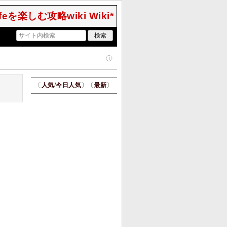
Lifeを楽しむ攻略wiki Wiki*
〔
人気
/
今日人気
〕〔
最新
〕