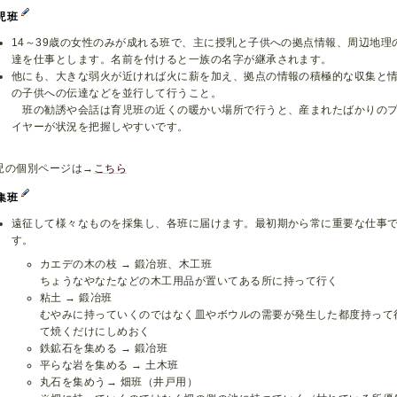
児班
14～39歳の女性のみが成れる班で、主に授乳と子供への拠点情報、周辺地理
達を仕事とします。名前を付けると一族の名字が継承されます。
他にも、大きな弱火が近ければ火に薪を加え、拠点の情報の積極的な収集と
の子供への伝達などを並行して行うこと。
班の勧誘や会話は育児班の近くの暖かい場所で行うと、産まれたばかりの
イヤーが状況を把握しやすいです。
児の個別ページは→
こちら
集班
遠征して様々なものを採集し、各班に届けます。最初期から常に重要な仕事
す。
カエデの木の枝 → 鍛冶班、木工班
ちょうなやなたなどの木工用品が置いてある所に持って行く
粘土 → 鍛冶班
むやみに持っていくのではなく皿やボウルの需要が発生した都度持って
て焼くだけにしめおく
鉄鉱石を集める → 鍛冶班
平らな岩を集める → 土木班
丸石を集めう→ 畑班（井戸用）