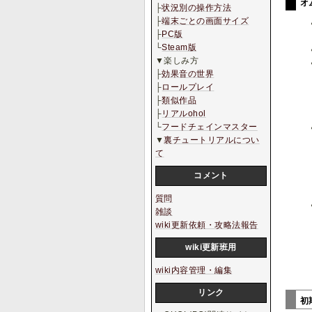
オ
├
状況別の操作方法
├
端末ごとの画面サイズ
├
PC版
└
Steam版
▼楽しみ方
├
効果音の世界
├
ロールプレイ
├
類似作品
├
リアルohol
└
フードチェインマスター
▼
裏チュートリアルについ
て
コメント
質問
雑談
wiki更新依頼・攻略法報告
wiki更新班用
wiki内容管理・編集
リンク
初