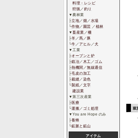
料理・レシピ
狩猟
／
釣り
▼農林業
├
立地
／
畑
／
水場
└
作物
／
園芸
／
植林
▼
畜産業
／
柵
├
羊
／
馬
／
豚
└
牛
／
アヒル
／
犬
▼工業
├
オーブンと炉
├
鍛冶
／
木工
／
ゴム
├
熱機関
／
無線通信
├
毛皮の加工
├
裁縫
／
染色
└
製紙
／
文字
建設業
▼第三次産業
├
医療
班
└
運搬
／
ゴミ処理
▼You are Hope のみ
├
養蜂
└
鉱脈と鉱山
アイテム