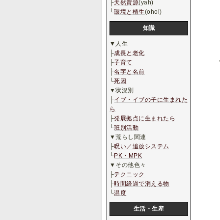
├
天然資源
(yah)
└
環境と植生
(ohol)
知識
▼人生
├
成長と老化
├
子育て
├
名字と名前
└
死因
▼状況別
├
イブ・イブの子に生まれた
ら
├
発展拠点に生まれたら
└
班別活動
▼荒らし関連
├
呪い／追放システム
└
PK・MPK
▼その他色々
├
テクニック
├
時間経過で消える物
└
温度
生活・生産