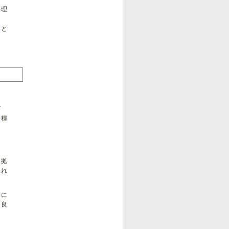
を理
ると
だ
食糧
。
て拠
れれ
とに
り良