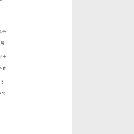
先
具合
発展
粘土
を作
よう
きで