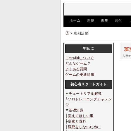
[
ホーム
|
新規
|
編集
|
添付
]
> 班別活動
初めに
班
Last
このwikiについて
どんなゲーム？
よくある質問
ゲームの更新情報
初心者スタートガイド
▼
チュートリアル解説
└
ソロトレーニングチャレン
ジ
▼
基礎知識
├
覚えてほしい事
├
空腹と食料
├
餓死をしないために