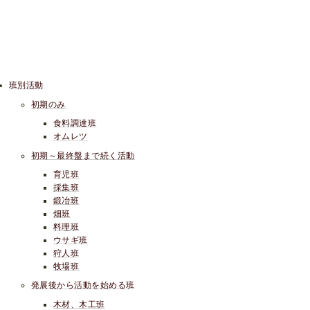
班別活動
初期のみ
食料調達班
オムレツ
初期～最終盤まで続く活動
育児班
採集班
鍛冶班
畑班
料理班
ウサギ班
狩人班
牧場班
発展後から活動を始める班
木材、木工班