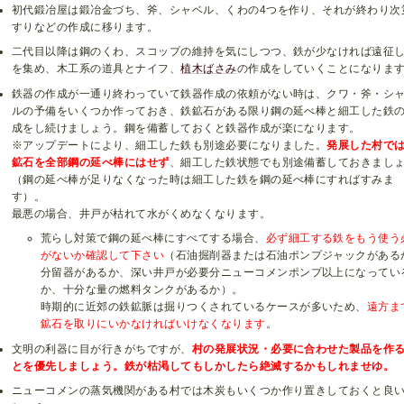
初代鍛冶屋は鍛冶金づち、斧、シャベル、くわの4つを作り、それが終わり次
すりなどの作成に移ります。
二代目以降は鋼のくわ、スコップの維持を気にしつつ、鉄が少なければ遠征
を集め、木工系の道具とナイフ、
植木ばさみ
の作成をしていくことになりま
鉄器の作成が一通り終わっていて鉄器作成の依頼がない時は、クワ・斧・シ
ルの予備をいくつか作っておき、鉄鉱石がある限り鋼の延べ棒と細工した鉄
成をし続けましょう。鋼を備蓄しておくと鉄器作成が楽になります。
※アップデートにより、細工した鉄も別途必要になりました。
発展した村で
鉱石を全部鋼の延べ棒にはせず
、細工した鉄状態でも別途備蓄しておきまし
（鋼の延べ棒が足りなくなった時は細工した鉄を鋼の延べ棒にすればすみま
す）。
最悪の場合、井戸が枯れて水がくめなくなります。
荒らし対策で鋼の延べ棒にすべてする場合、
必ず細工する鉄をもう使う
がないか確認して下さい
（石油掘削器または石油ポンプジャックがある
分留器があるか、深い井戸が必要分ニューコメンポンプ以上になってい
か、十分な量の燃料タンクがあるか）。
時期的に近郊の鉄鉱脈は掘りつくされているケースが多いため、
遠方ま
鉱石を取りにいかなければいけなくなります
。
文明の利器に目が行きがちですが、
村の発展状況・必要に合わせた製品を作
とを優先しましょう。鉄が枯渇してもしかしたら絶滅するかもしれませゆ。
ニューコメンの蒸気機関がある村では木炭もいくつか作り置きしておくと良