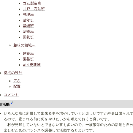
ゴム製造班
井戸・石油班
整理班
墓守班
裁縫班
治療班
回収班
趣味の領域～
建築班
園芸班
wiki更新班
拠点の設計
広さ
配置
コメント
別活動
いろんな班に所属して出来る事を増やしていくと楽しいですが寿命は限られ
るので、産まれる前に何をやりたいかを考えておくと良いです。
村が発展していないとできない事も多いので、一族繁栄のための活動と自
楽しむためのバランスを調整して活動するとよいです。