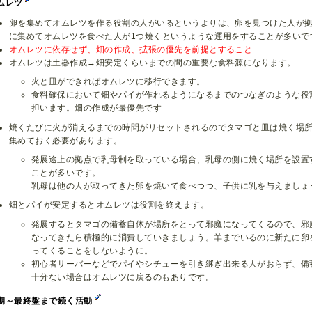
ムレツ
卵を集めてオムレツを作る役割の人がいるというよりは、卵を見つけた人が
に集めてオムレツを食べた人が1つ焼くというような運用をすることが多いで
オムレツに依存せず、畑の作成、拡張の優先を前提とすること
オムレツは土器作成→畑安定くらいまでの間の重要な食料源になります。
火と皿ができればオムレツに移行できます。
食料確保において畑やパイが作れるようになるまでのつなぎのような役
担います。畑の作成が最優先です
焼くたびに火が消えるまでの時間がリセットされるのでタマゴと皿は焼く場
集めておく必要があります。
発展途上の拠点で乳母制を取っている場合、乳母の側に焼く場所を設置
ことが多いです。
乳母は他の人が取ってきた卵を焼いて食べつつ、子供に乳を与えましょ
畑とパイが安定するとオムレツは役割を終えます。
発展するとタマゴの備蓄自体が場所をとって邪魔になってくるので、邪
なってきたら積極的に消費していきましょう。羊までいるのに新たに卵
ってくることをしないように。
初心者サーバーなどでパイやシチューを引き継ぎ出来る人がおらず、備
十分ない場合はオムレツに戻るのもありです。
期～最終盤まで続く活動