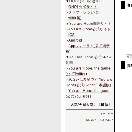
▼OHOL(PC)関連サイト
育
├
OHOL公式サイト
├
クラフトレシピ(英)
└
wiki(英)
▼You are Hope関連サイト
├
You are Hope公式サイト
├
iOS
├
Android
└
Appフォーラム(公式掲示
板)
育
▼You are Hope 公式SNS&
動画
採
├
You are Hope, the game
(公式Twitter)
├
あなたは希望です You are
Hope(公式Twitter日本語版)
└
You are Hope, the game
(公式YouTube)
〔
人気
/
今日人気
〕〔
最新
〕
T.
?
Y.
?
NOW.
?
TOTAL.
?