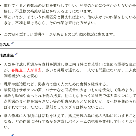
慣れてくると複数班の活動を並行して行い、発展のために今何がたりないか
解し、不足物の補給や活動を行えるようになります。
班というか、そういう作業区分と捉えればよい。他の人がその作業をしてい
きは、不和を避けるなら、その作業は避けた方がよい。
このwikiに詳しい説明ページがあるものは行動の概説に留めます。
期のみ
料調達班
カゴを作成し周辺から食料を調達し拠点内（特に育児場）に集める重要な班
が、
各拠点二人が目安
。多いと発展が遅れる。一人でも問題はないが、二人
調達者がいると安心
乳母や鍛冶屋など、拠点内で働く人のために食料を確保する。
最初期はサボテンの実、バナナなど回復量の大きいものを優先して集めよう
危険な動物や食べられる物の把握。他にもなるべく遠征先で体力満タンにし
点周辺の食べ物を減らさない等の配慮があるとなお良いが、食べ物を集めら
ばそれで十分。ただし、原則としてスグリは採らないこと。
畑の作成に入る頃には活動を終えて、拠点発展の為に他の活動に尽力するこ
なる。どの作業に移行するかを意識しバイオームの把握を並列して行うとよ
い。