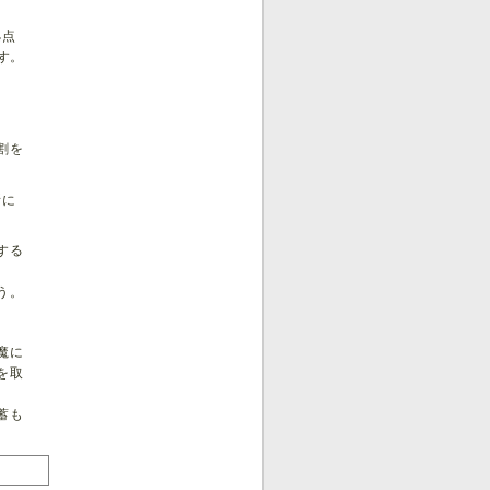
拠点
す。
割を
所に
する
う。
魔に
を取
蓄も