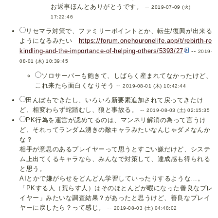
お返事ほんとありがとうです。 --
2019-07-09 (火)
17:22:46
リセマラ対策で、ファミリーポイントとか、転生/復興が出来る
ようになるみたい
https://forum.onehouronelife.app/t/rebirth-re
kindling-and-the-importance-of-helping-others/5393/27
--
2019-
08-01 (木) 10:39:45
ソロサーバーも飽きて、しばらく産まれてなかったけど、
これ来たら面白くなりそう --
2019-08-01 (木) 10:42:44
田んぼもできたし、いろいろ新要素追加されて戻ってきたけ
ど、相変わらず蛇踏むし、狼と事故る。 --
2019-08-03 (土) 02:15:35
PK行為を運営が認めてるのは、マンネリ解消の為って言うけ
ど、それってランダム湧きの敵キャラみたいなんじゃダメなんか
な？
相手が意思のあるプレイヤーって思うとすごい嫌だけど、システ
ム上出てくるキャラなら、みんなで対策して、達成感も得られる
と思う。
AIとかで嫌がらせをどんどん学習していったりするような…。
「PKする人（荒らす人）はそのほとんどが暇になった善良なプレ
イヤー」みたいな調査結果？があったと思うけど、善良なプレイ
ヤーに戻したら？って感じ。 --
2019-08-03 (土) 04:48:02