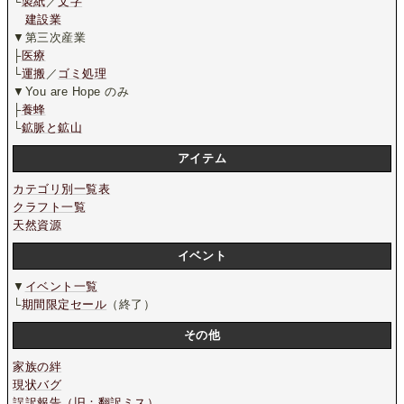
└
製紙
／
文字
建設業
▼第三次産業
├
医療
└
運搬
／
ゴミ処理
▼You are Hope のみ
├
養蜂
└
鉱脈と鉱山
アイテム
カテゴリ別一覧表
クラフト一覧
天然資源
イベント
▼
イベント一覧
└
期間限定セール
（終了）
その他
家族の絆
現状バグ
誤訳報告（旧：翻訳ミス）