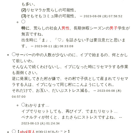
も多い。
(2)
リセマラか荒らしの可能性。
(3)
そもそもコミュ障の可能性。 --
2023-08-09 (水) 07:58:52
特に
、荒らしの社会人
男性
、長期休暇シーズンの
男子
学生が
無言ですね。
出生時に「ま」、「♡」を話さない子は要注意だと思いま
す。 --
2023-08-11 (金) 08:33:08
サーバーの中の人数が少ないのに、イブで始まるの、何とかし
て欲しいわ。
そんなんで続くわけないし、イブになった時にリセマラする作業
も面倒くさい。
逆に発展してきた村が嫌で、その村で子供として産まれてリセマ
ラする人は、イブになって同じ村にこんようにしてくれ。
それだけで、お互い、だいぶストレス減る。 --
2023-06-08 (木)
04:57:00
わかります…
イブでリセットしても、再びイブ、でまたリセット…
ペナルティが付くと、またさらにストレスですよね。 --
2023-06-13 (火) 01:24:34
【
ohol原人
がやりがちなこと】