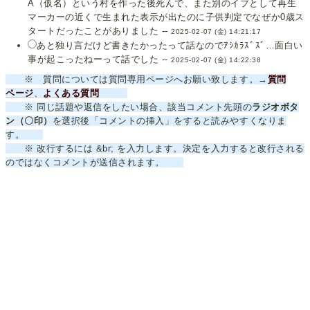
A（仮名）という村を作った後死んで、また別のイブとして再生
マーカーの近くで生まれた表示が出たのに子供判定でなぜか0歳ス
タートだったことがありました --
2025-02-07 (金) 14:21:17
あと独り言だけど書きたかったって話なのでｱｼｶﾗｽﾞｽﾞ…面白い
事が起こったねーって話でした --
2025-02-07 (金) 14:22:38
※ 質問については質問専用ページへお願い致します。→
質問
ページ
、
よくある質問
※ 同じ話題や返信をしたい場合、該当コメント先頭の
ラジオボタ
ン（〇印）
を選択後「コメントの挿入」をすると読みやすくなりま
す。
※ 改行するには &br; を入力します。決定を入力すると改行される
のではなくコメントが送信されます。