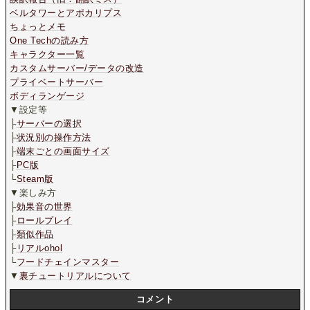
ベルタワーとアポカリプス
ちょっとメモ
One Techの読み方
キャラクター一覧
カスタムサーバー/データの改造
プライベートサーバー
ボディランゲージ
▼設定等
├
サーバーの選択
├
状況別の操作方法
├
端末ごとの画面サイズ
├
PC版
└
Steam版
▼楽しみ方
├
効果音の世界
├
ロールプレイ
├
類似作品
├
リアルohol
└
フードチェインマスター
▼
裏チュートリアルについて
コメント