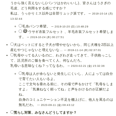
うから強く言えないし(パンツはかわいいし)、皆さんはうさぎの
毛皮、どう利用をする感じですか？
私は、うっかりミス以外は全部リュック派です。 --
2019-10-14 (月)
13:32:44
毛糸パンツ希望。 --
2019-10-20 (日) 10:48:29
ウサギ衣装フルセット 、羊毛衣装フルセット希望しま
す。 --
2019-10-24 (木) 00:27:51
犬はペットにすると子犬が増やせないから、同じ犬種を2匹以上
産むやつじゃないと増えないな… --
2019-11-14 (木) 02:37:01
乳母やってる人いるのに、わざわざ走ってきて、子供抱っこし
て、託児所のご飯を食べてく人、何なんだろ。
乳母いる意味なくね？ってなるわ。 --
2020-02-21 (金) 15:32:36
乳母は人が余らないと発生しにくいし、人によっては自分
で育てたい人もいるよ。
ここで文句を垂れる前に、その場で声をかけて「乳母をしま
すよ」「気兼ねなく頼ってね」と声をかけるのが正解だよ
ね。
自身のコミュニケーション不足を棚上げに、他人を罵るのは
無礼だわ。 --
2023-08-11 (金) 08:43:12
荒らし対策、みなさんどうしてますか？