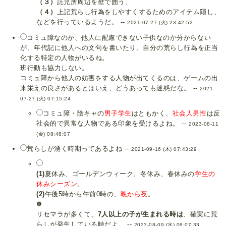
（３）
託児所周辺を壁で囲う、
（４）
上記荒らし行為をしやすくするためのアイテム隠し、
などを行っているようだ。 --
2021-07-27 (火) 23:42:52
コミュ障なのか、他人に配慮できない子供なのか分からない
が、年代記に他人への文句を書いたり、自分の荒らし行為を正当
化する特定の人物がいるね。
班行動も協力しない。
コミュ障から他人の妨害をする人物が出てくるのは、ゲームの出
来栄えの良さがあるとはいえ、どうあっても迷惑だな。 --
2021-
07-27 (火) 07:15:24
コミュ障・陰キャの
男子学生
はともかく、
社会人男性
は反
社会的で異常な人物である印象を受けるよね。 --
2023-08-11
(金) 08:48:07
荒らしが湧く時期ってあるよね --
2021-09-16 (木) 07:43:29
(1)
夏休み、ゴールデンウィーク、冬休み、春休みの
学生の
休みシーズン
。
(2)
午後5時から午前0時の、
晩から夜
。
✽
リセマラが多くて、
7人以上の子が生まれる時は
、確実に荒
らしが発生している時だよ。 --
2023-08-09 (水) 08:07:33