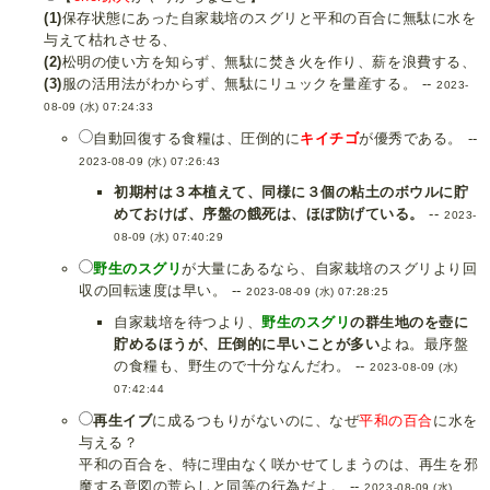
(1)
保存状態にあった自家栽培のスグリと平和の百合に無駄に水を
与えて枯れさせる、
(2)
松明の使い方を知らず、無駄に焚き火を作り、薪を浪費する、
(3)
服の活用法がわからず、無駄にリュックを量産する。 --
2023-
08-09 (水) 07:24:33
自動回復する食糧は、圧倒的に
キイチゴ
が優秀である。 --
2023-08-09 (水) 07:26:43
初期村は３本植えて、同様に３個の粘土のボウルに貯
めておけば、序盤の餓死は、ほぼ防げている。
--
2023-
08-09 (水) 07:40:29
野生のスグリ
が大量にあるなら、自家栽培のスグリより回
収の回転速度は早い。 --
2023-08-09 (水) 07:28:25
自家栽培を待つより、
野生のスグリ
の群生地のを壺に
貯めるほうが、圧倒的に早いことが多い
よね。最序盤
の食糧も、野生ので十分なんだわ。 --
2023-08-09 (水)
07:42:44
再生イブ
に成るつもりがないのに、なぜ
平和の百合
に水を
与える？
平和の百合を、特に理由なく咲かせてしまうのは、再生を邪
魔する意図の荒らしと同等の行為だよ。 --
2023-08-09 (水)