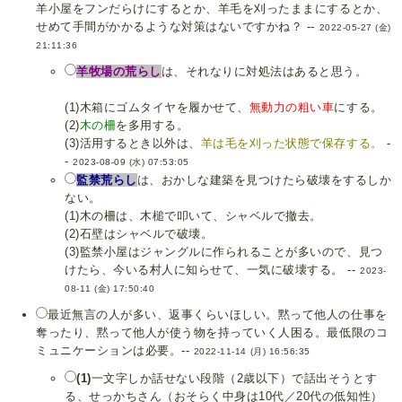
羊小屋をフンだらけにするとか、羊毛を刈ったままにするとか、
せめて手間がかかるような対策はないですかね？ --
2022-05-27 (金)
21:11:36
羊牧場の荒らし
は、それなりに対処法はあると思う。
(1)木箱にゴムタイヤを履かせて、
無動力の粗い車
にする。
(2)
木の柵
を多用する。
(3)活用するとき以外は、
羊は毛を刈った状態で保存する。
-
-
2023-08-09 (水) 07:53:05
監禁荒らし
は、おかしな建築を見つけたら破壊をするしか
ない。
(1)木の柵は、木槌で叩いて、シャベルで撤去。
(2)石壁はシャベルで破壊。
(3)監禁小屋はジャングルに作られることが多いので、見つ
けたら、今いる村人に知らせて、一気に破壊する。 --
2023-
08-11 (金) 17:50:40
最近無言の人が多い、返事くらいほしい。黙って他人の仕事を
奪ったり、黙って他人が使う物を持っていく人困る。最低限のコ
ミュニケーションは必要。--
2022-11-14 (月) 16:56:35
(1)
一文字しか話せない段階（2歳以下）で話出そうとす
る、せっかちさん（おそらく中身は10代／20代の低知性）