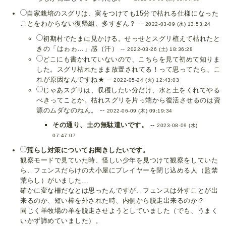
自家栽培のスグリは、実をつけても15分で枯れる仕様になった
ことをわからない復帰組、多すぎん？ --
2022-03-09 (水) 13:53:24
初期村でたまに見かける。せっせとスグリ植えて枯れたと
きの「はゎゎ…」感（汗） --
2022-03-26 (土) 18:36:28
どこにも書かれていないので、こちらを見て初めて知りま
した。スグリ枯れたまま放置されてる！って思ってたら、こ
れが原因なんですね★ --
2022-05-24 (火) 12:43:03
じゃあスグリは、収穫したい分だけ、水と土をくれてやる
べきってことか。枯れスグリを片っ端から復活させるのは資
源のムダなのねん。 --
2022-06-09 (木) 09:19:34
その通り、土の無駄遣いです。
--
2023-08-09 (水)
07:47:07
荒らし対策についてお聞きしたいです。
観察モードで見ていた時、怪しい少年を見つけて観察をしていた
ら、フェンスだらけの犬小屋にプレイヤーを閉じ込める人（監禁
荒らし）がいました…
確かに変な柵だなとは思ったんですが、フェンスは外すことが出
来るのか、短い棒を外された時、内側から脱走出来るのか？
同じく羊牧場の羊を脱走させようとしていました（でも、うまく
いかず諦めていました）。