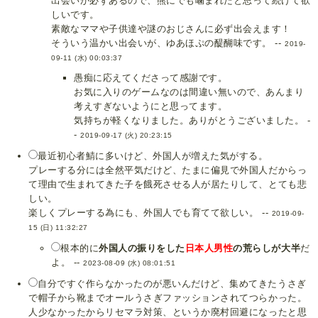
出会いが必ずあるので、熊にでも噛まれたと思って続けて欲
しいです。
素敵なママや子供達や謎のおじさんに必ず出会えます！
そういう温かい出会いが、ゆあほぷの醍醐味です。 --
2019-
09-11 (水) 00:03:37
愚痴に応えてくださって感謝です。
お気に入りのゲームなのは間違い無いので、あんまり
考えすぎないようにと思ってます。
気持ちが軽くなりました。ありがとうございました。 -
-
2019-09-17 (火) 20:23:15
最近初心者鯖に多いけど、外国人が増えた気がする。
プレーする分には全然平気だけど、たまに偏見で外国人だからっ
て理由で生まれてきた子を餓死させる人が居たりして、とても悲
しい。
楽しくプレーする為にも、外国人でも育てて欲しい。 --
2019-09-
15 (日) 11:32:27
根本的に
外国人の振りをした
日本人男性
の荒らしが大半
だ
よ。 --
2023-08-09 (水) 08:01:51
自分ですぐ作らなかったのが悪いんだけど、集めてきたうさぎ
で帽子から靴までオールうさぎファッションされてつらかった。
人少なかったからリセマラ対策、というか廃村回避になったと思