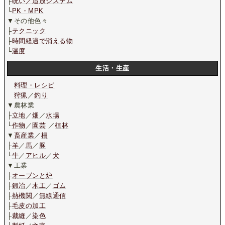
├
呪い／追放システム
└
PK・MPK
▼その他色々
├
テクニック
├
時間経過で消える物
└
温度
生活・生産
料理・レシピ
狩猟
／
釣り
▼農林業
├
立地
／
畑
／
水場
└
作物
／
園芸
／
植林
▼
畜産業
／
柵
├
羊
／
馬
／
豚
└
牛
／
アヒル
／
犬
▼工業
├
オーブンと炉
├
鍛冶
／
木工
／
ゴム
├
熱機関
／
無線通信
├
毛皮の加工
├
裁縫
／
染色