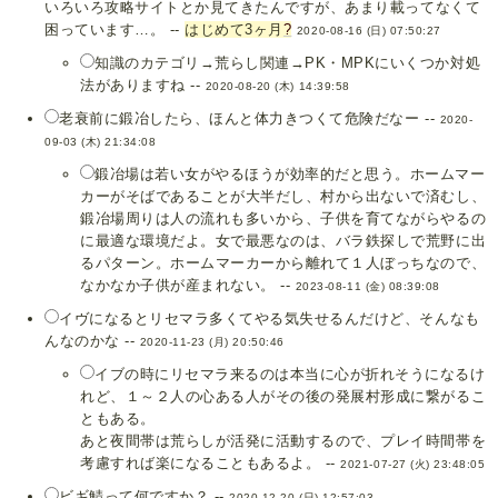
いろいろ攻略サイトとか見てきたんですが、あまり載ってなくて
困っています…。 --
はじめて3ヶ月
?
2020-08-16 (日) 07:50:27
知識のカテゴリ→荒らし関連→PK・MPKにいくつか対処
法がありますね --
2020-08-20 (木) 14:39:58
老衰前に鍛冶したら、ほんと体力きつくて危険だなー --
2020-
09-03 (木) 21:34:08
鍛冶場は若い女がやるほうが効率的だと思う。ホームマー
カーがそばであることが大半だし、村から出ないで済むし、
鍛冶場周りは人の流れも多いから、子供を育てながらやるの
に最適な環境だよ。女で最悪なのは、バラ鉄探しで荒野に出
るパターン。ホームマーカーから離れて１人ぼっちなので、
なかなか子供が産まれない。 --
2023-08-11 (金) 08:39:08
イヴになるとリセマラ多くてやる気失せるんだけど、そんなも
んなのかな --
2020-11-23 (月) 20:50:46
イブの時にリセマラ来るのは本当に心が折れそうになるけ
れど、１～２人の心ある人がその後の発展村形成に繋がるこ
ともある。
あと夜間帯は荒らしが活発に活動するので、プレイ時間帯を
考慮すれば楽になることもあるよ。 --
2021-07-27 (火) 23:48:05
ビギ鯖って何ですか？ --
2020-12-20 (日) 12:57:03