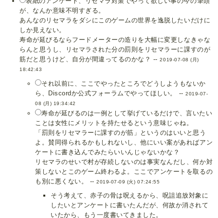
表紙のアンケート、リセマラ対策でやって欲しい事の今の筆頭
が、なんか意味不明すぎる。
あんなのリセマラをダシにこのゲームの世界を逸脱したいだけに
しか見えない。
寿命が延びるならフードメーターの造りを大幅に変更しなきゃな
らんと思うし、リセマラされた分の罰則をリセマラーに課すのが
筋だと思うけど、自分が間違ってるのかな？ --
2019-07-08 (月)
18:42:43
それ以前に、ここでやったところでどうしようもないか
ら、Discordか公式フォーラムでやってほしい。 --
2019-07-
08 (月) 19:34:42
寿命が延びるのは一例として挙げているだけで、言いたい
ことは女性にメリットを持たせるという意味じゃね。
「罰則をリセマラーに課すのが筋」というのはいいと思う
よ。賛同得られるかもしれないし、他にいい案があればアン
ケートに書き込んでみたらいいんじゃないかな？
リセマラのせいで村が存続しないのは事実なんだし、何か対
策しないとこのゲーム終わるよ。ここでアンケートを取るの
も別に悪くない。 --
2019-07-09 (火) 07:24:55
そう考えて、赤子の骨は呪えるから、呪詛追放対象に
したいとアンケートに書いたんだが、何故か消されて
いたから、もう一度書いてきました。