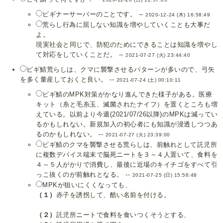
ビギナーサーバーのことです。 --
2020-12-24 (木) 16:58:49
荒らし行為に屈しない知識を増やしていくことも大事だ
よ。
現実社会と同じで、防犯のためにできることは知識を増やし
て対応をしていくことだ。 --
2021-07-27 (火) 23:44:40
ビギ鯖荒らしは、クマに襲撃させるパターンが多いので、弓矢
を多く量産しておくと良い。 --
2021-07-24 (土) 00:10:11
ビギ鯖のMPK対策がかなり進んできた様子がある。医療
キット（糸と毛糸玉、滅菌されたナイフ）を置くところも増
えている。以前より今週(2021/07/26以降)のMPKは減ってい
るかもしれない。新規加入の初心者にも知識が浸透しつつあ
るのかもしれない。 --
2021-07-27 (火) 23:39:00
ビギ鯖のクマを襲撃させる荒らしは、前触れとして託児所
に複数デバイス端末で脳死ニートを３～４人置いて、食料を
４～５人がかりで消費し、最後に近場のキイチゴをすべて引
っこ抜くのが前触れとなる。 --
2021-07-25 (日) 15:56:48
MPKが狙いにくくなっても、
（１）
赤子を誘拐して、酷い名前を付ける。
（２）
託児所ニートで食料を食いつくそうとする、