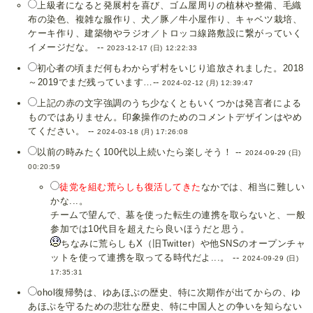
上級者になると発展村を喜び、ゴム屋周りの植林や整備、毛織
布の染色、複雑な服作り、犬／豚／牛小屋作り、キャベツ栽培、
ケーキ作り、建築物やラジオ／トロッコ線路敷設に繋がっていく
イメージだな。 --
2023-12-17 (日) 12:22:33
初心者の頃まだ何もわからず村をいじり追放されました。2018
～2019でまだ残っています…--
2024-02-12 (月) 12:39:47
上記の赤の文字強調のうち少なくともいくつかは発言者による
ものではありません。印象操作のためのコメントデザインはやめ
てください。 --
2024-03-18 (月) 17:26:08
以前の時みたく100代以上続いたら楽しそう！ --
2024-09-29 (日)
00:20:59
徒党を組む荒らしも復活してきた
なかでは、相当に難しい
かな...。
チームで望んで、墓を使った転生の連携を取らないと、一般
参加では10代目を超えたら良いほうだと思う。
ちなみに荒らしもX（旧Twitter）や他SNSのオープンチャ
ットを使って連携を取ってる時代だよ...。 --
2024-09-29 (日)
17:35:31
ohol復帰勢は、ゆあほぷの歴史、特に次期作が出てからの、ゆ
あほぷを守るための悲壮な歴史、特に中国人との争いを知らない