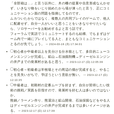
「全部箱は…」と言う以外に、木の柵の提案や合意形成なんかせ
ず、いきなり物をいじり始めたから場が凍ったと言う、正にコミ
ュニケーション面の問題を指摘してるのです。
ムカついたからではなく、複数人の共同プレイのゲームで、他人
に配慮せず、自分一人がいいと思うことをいきなりやりたいな
ら、ソロサーバーをお勧めするよと言う話です。
フォーラムで英語でコミュニケートするのも結構、でもまずはゲ
ーム内で一緒にプレイしてる人と、まともなコミュニケーション
とるのが先でしょう。 --
2024-03-18 (月) 17:34:01
初心者か中級者以上を見分ける分水嶺として、多目的ニューコ
メンエンジンが完成し、鉱山→石油掘削機→ディーゼルエンジン
の井戸までの発展村があると思う。 --
2023-12-17 (日) 12:05:39
初心者～初級者は羊牧場とその周辺の畑が完成すると、やるこ
とを見失いがちで、学ぼうという意欲が無い。 --
2023-12-17 (日)
12:10:35
中級者は、初期村の定番ムーブを好まず、自分が習得したい技
術の挑戦／実践を目指すので、発展村を好む人は多いのではない
か。
熊鍋／ラーメン作り、熊退治と鉱山開発、石油採掘などをやる人
はディーゼルエンジンの井戸が完成するまでは多いイメージがあ
る。 --
2023-12-17 (日) 12:17:39