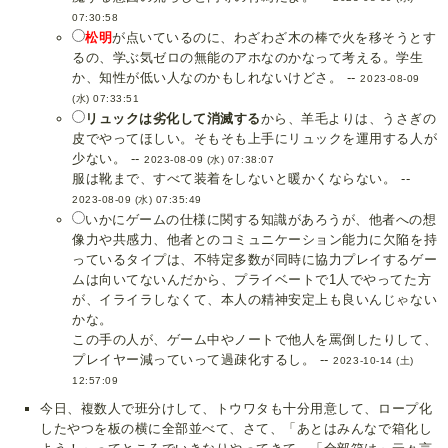
07:30:58
松明
が点いているのに、わざわざ木の棒で火を移そうとす
るの、学ぶ気ゼロの無能のアホなのかなって考える。学生
か、知性が低い人なのかもしれないけどさ。 --
2023-08-09
(水) 07:33:51
リュックは劣化して消滅する
から、羊毛よりは、うさぎの
皮でやってほしい。そもそも上手にリュックを運用する人が
少ない。 --
2023-08-09 (水) 07:38:07
服は靴まで、すべて装着をしないと暖かくならない。 --
2023-08-09 (水) 07:35:49
いかにゲームの仕様に関する知識があろうが、他者への想
像力や共感力、他者とのコミュニケーション能力に欠陥を持
っているタイプは、不特定多数が同時に協力プレイするゲー
ムは向いてないんだから、プライベートで1人でやってた方
が、イライラしなくて、本人の精神安定上も良いんじゃない
かな。
この手の人が、ゲーム中やノートで他人を罵倒したりして、
プレイヤー減っていって過疎化するし。 --
2023-10-14 (土)
12:57:09
今日、複数人で班分けして、トウワタも十分用意して、ロープ化
したやつを板の横に全部並べて、さて、「あとはみんなで箱化し