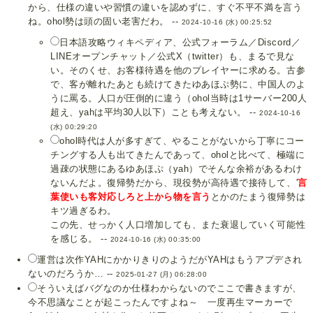
から、仕様の違いや習慣の違いを認めずに、すぐ不平不満を言う
ね。ohol勢は頭の固い老害だわ。 --
2024-10-16 (水) 00:25:52
日本語攻略ウィキペディア、公式フォーラム／Discord／
LINEオープンチャット／公式X（twitter）も、まるで見な
い。そのくせ、お客様待遇を他のプレイヤーに求める。古参
で、客が離れたあとも続けてきたゆあほぷ勢に、中国人のよ
うに罵る。人口が圧倒的に違う（ohol当時は1サーバー200人
超え、yahは平均30人以下）ことも考えない。 --
2024-10-16
(水) 00:29:20
ohol時代は人が多すぎて、やることがないから丁寧にコー
チングする人も出てきたんであって、oholと比べて、極端に
過疎の状態にあるゆあほぷ（yah）でそんな余裕があるわけ
ないんだよ。復帰勢だから、現役勢が高待遇で接待して、'
言
葉使いも客対応しろと上から物を言う
とかのたまう復帰勢は
キツ過ぎるわ。
この先、せっかく人口増加しても、また衰退していく可能性
を感じる。 --
2024-10-16 (水) 00:35:00
運営は次作YAHにかかりきりのようだがYAHはもうアプデされ
ないのだろうか… --
2025-01-27 (月) 06:28:00
そういえばバグなのか仕様わからないのでここで書きますが、
今不思議なことが起こったんですよね～ 一度再生マーカーで