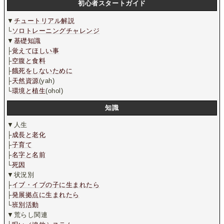
初心者スタートガイド
▼
チュートリアル解説
└
ソロトレーニングチャレンジ
▼
基礎知識
├
覚えてほしい事
├
空腹と食料
├
餓死をしないために
├
天然資源
(yah)
└
環境と植生
(ohol)
知識
▼人生
├
成長と老化
├
子育て
├
名字と名前
└
死因
▼状況別
├
イブ・イブの子に生まれたら
├
発展拠点に生まれたら
└
班別活動
▼荒らし関連