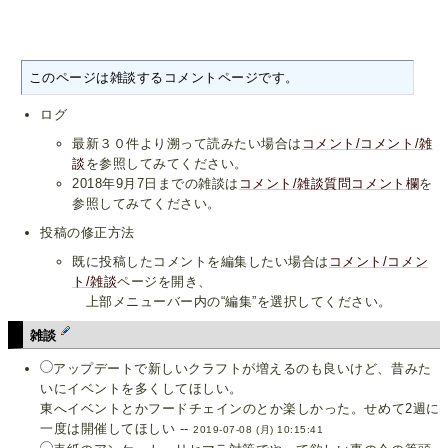
このページは雑談するコメントページです。
ログ
最新３０件より溯って読みたい場合は
コメント/コメント/雑
談
を参照してみてください。
2018年9月7日までの雑談は
コメント/雑談質問コメント欄
を
参照してみてください。
投稿の修正方法
既に投稿したコメントを編集したい場合は
コメント/コメン
ト/雑談
ページを開き、
上部メニューバー内の“編集”を選択してください。
雑談
アップデートで新しいクラフトが増えるのも良いけど、昔みた
いにイベントを多くしてほしい。
東へイベントとかフードチェインのとか楽しかった。せめて2週に
一度は開催してほしい --
2019-07-08 (月) 10:15:41