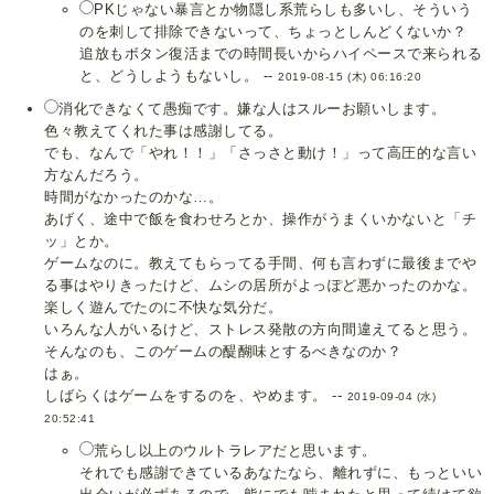
PKじゃない暴言とか物隠し系荒らしも多いし、そういう
のを刺して排除できないって、ちょっとしんどくないか？
追放もボタン復活までの時間長いからハイペースで来られる
と、どうしようもないし。 --
2019-08-15 (木) 06:16:20
消化できなくて愚痴です。嫌な人はスルーお願いします。
色々教えてくれた事は感謝してる。
でも、なんで「やれ！！」「さっさと動け！」って高圧的な言い
方なんだろう。
時間がなかったのかな…。
あげく、途中で飯を食わせろとか、操作がうまくいかないと「チ
ッ」とか。
ゲームなのに。教えてもらってる手間、何も言わずに最後までや
る事はやりきったけど、ムシの居所がよっぽど悪かったのかな。
楽しく遊んでたのに不快な気分だ。
いろんな人がいるけど、ストレス発散の方向間違えてると思う。
そんなのも、このゲームの醍醐味とするべきなのか？
はぁ。
しばらくはゲームをするのを、やめます。 --
2019-09-04 (水)
20:52:41
荒らし以上のウルトラレアだと思います。
それでも感謝できているあなたなら、離れずに、もっといい