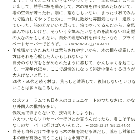
よう！」ってところでいきなりやってきて、「全部箱は」云々言
い出して、勝手に板を動かして、木の柵を作り始めた奴がいて、
場の空気が凍ったわ。別に、荒らしもいない、まったり村でみん
なで協力してやってたのに、一気に微妙な雰囲気になり、過疎っ
ていった。箱の方がいいと思って、箱でやってるんだから、空気
読んでほしいけど、そういう空気みたいなものを読めない非定型
の人なのかもしれない。自分の理想の村を作りたいなら、プライ
ベートサーバーでどうぞ。 --
2023-10-14 (土) 16:44:51
羊牧場ができたあたりは荒らされやすいから、木の柵を提案した
方はそれを心配した人かもしれないよ？
自分のやり方をとがめられたように感じて、かんしゃくを起こし
て、一家年代記や、ここで感情的になって誹謗中傷をするほうが
大人げないと思う。
20代・50代と続く村は、荒らしと遭遇して、復旧しないといけな
いことは多々起こるしね。
公式フォーラムでも日本人のコミュニケートのつたなさは、かな
り外国人の批判が多い。
低次元で収まらないで、技術向上しようね。
ムカついたらソロサーバー行けとか言うんだったら、君こそ子供
なしのサーバーに行けばいいんだよ。 --
2023-12-17 (日) 12:44:09
自分も自分だけで作るなら木の柵を混ぜる派だし、荒らし対策に
木の柵が有効と言うことは百も承知です。