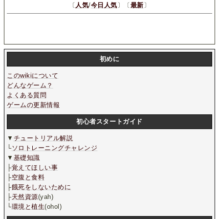
〔
人気
/
今日人気
〕〔
最新
〕
初めに
このwikiについて
どんなゲーム？
よくある質問
ゲームの更新情報
初心者スタートガイド
▼
チュートリアル解説
└
ソロトレーニングチャレンジ
▼
基礎知識
├
覚えてほしい事
├
空腹と食料
├
餓死をしないために
├
天然資源
(yah)
└
環境と植生
(ohol)