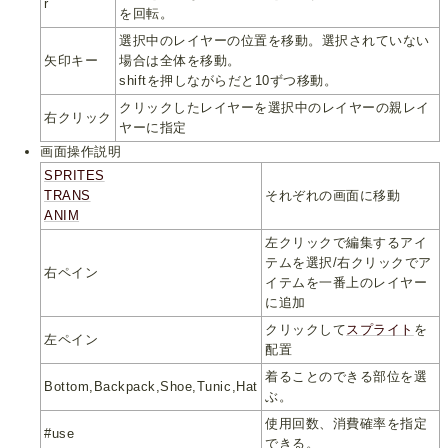
r
を回転。
選択中のレイヤーの位置を移動。選択されていない
矢印キー
場合は全体を移動。
shiftを押しながらだと10ずつ移動。
クリックしたレイヤーを選択中のレイヤーの親レイ
右クリック
ヤーに指定
画面操作説明
SPRITES
TRANS
それぞれの画面に移動
ANIM
左クリックで編集するアイ
テムを選択/右クリックでア
右ペイン
イテムを一番上のレイヤー
に追加
クリックして
スプライト
を
左ペイン
配置
着ることのできる部位を選
Bottom,Backpack,Shoe,Tunic,Hat
ぶ。
使用回数、消費確率を指定
#use
できる。