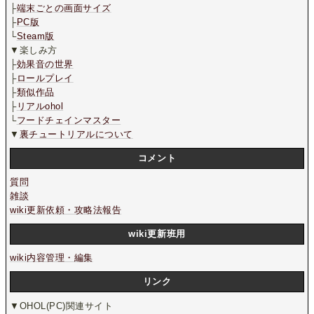
├
端末ごとの画面サイズ
├
PC版
└
Steam版
▼楽しみ方
├
効果音の世界
├
ロールプレイ
├
類似作品
├
リアルohol
└
フードチェインマスター
▼
裏チュートリアルについて
コメント
質問
雑談
wiki更新依頼・攻略法報告
wiki更新班用
wiki内容管理・編集
リンク
▼OHOL(PC)関連サイト