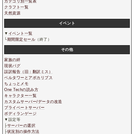
カテゴリ別一覧表
クラフト一覧
天然資源
イベント
▼
イベント一覧
└
期間限定セール
（終了）
その他
家族の絆
現状バグ
誤訳報告（旧：翻訳ミス）
ベルタワーとアポカリプス
ちょっとメモ
One Techの読み方
キャラクター一覧
カスタムサーバー/データの改造
プライベートサーバー
ボディランゲージ
▼設定等
├
サーバーの選択
├
状況別の操作方法