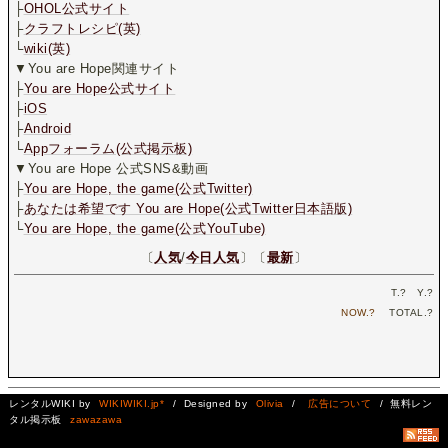
├
OHOL公式サイト
├
クラフトレシピ(英)
└
wiki(英)
▼You are Hope関連サイト
├
You are Hope公式サイト
├
iOS
├
Android
└
Appフォーラム(公式掲示板)
▼You are Hope 公式SNS&動画
├
You are Hope, the game(公式Twitter)
├
あなたは希望です You are Hope(公式Twitter日本語版)
└
You are Hope, the game(公式YouTube)
〔
人気
/
今日人気
〕〔
最新
〕
T.
?
Y.
?
NOW.
?
TOTAL.
?
レンタルWIKI by
WIKIWIKI.jp*
/ Designed by
Olivia
/
広告について
/ 無料レン
タル掲示板
zawazawa