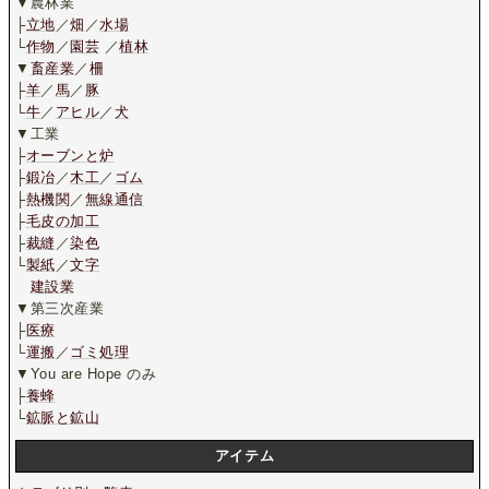
▼農林業
├
立地
／
畑
／
水場
└
作物
／
園芸
／
植林
▼
畜産業
／
柵
├
羊
／
馬
／
豚
└
牛
／
アヒル
／
犬
▼工業
├
オーブンと炉
├
鍛冶
／
木工
／
ゴム
├
熱機関
／
無線通信
├
毛皮の加工
├
裁縫
／
染色
└
製紙
／
文字
建設業
▼第三次産業
├
医療
└
運搬
／
ゴミ処理
▼You are Hope のみ
├
養蜂
└
鉱脈と鉱山
アイテム