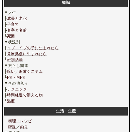
知識
▼人生
├
成長と老化
├
子育て
├
名字と名前
└
死因
▼状況別
├
イブ・イブの子に生まれたら
├
発展拠点に生まれたら
└
班別活動
▼荒らし関連
├
呪い／追放システム
└
PK・MPK
▼その他色々
├
テクニック
├
時間経過で消える物
└
温度
生活・生産
料理・レシピ
狩猟
／
釣り