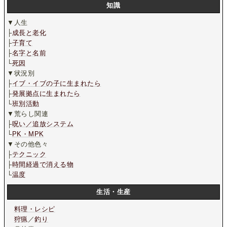
知識
▼人生
├
成長と老化
├
子育て
├
名字と名前
└
死因
▼状況別
├
イブ・イブの子に生まれたら
├
発展拠点に生まれたら
└
班別活動
▼荒らし関連
├
呪い／追放システム
└
PK・MPK
▼その他色々
├
テクニック
├
時間経過で消える物
└
温度
生活・生産
料理・レシピ
狩猟
／
釣り