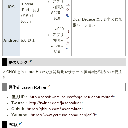
（+アプリ
ン
iPhone、
iOS
内購入
ク
iPad、およ
￥120～
びiPod
610）
Dual Decadeによる非公式拡
touch
張バージョン
￥610
リ
（+アプリ
ン
Android
6.0 以上
内購入
ク
￥120～
610）
提供リンク
※OHOLとYou are Hopeでは開発元やサポート担当者が違うので要注
意。
原作者 Jason Rohrer
個人HP
：
http://hcsoftware.sourceforge.net/jason-rohrer/
Twitter
：
http://twitter.com/jasonrohrer
Github
:
https://github.com/jasonrohrer
Youtube
:
https://www.youtube.com/user/jcr13
PC版