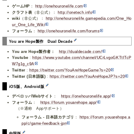
ゲームHP
：
http://onehouronelife.com
クラフト表
（非公式）：
http://onetech.info
wiki
（非公式）：
http://onehouronelife.gamepedia.com/One_Ho
ur_One_Life_Wiki
フォーラム
：
http://onehouronelife.com/forums
You are Hope製作 Dual Decade
You are Hope製作者：
http://dualdecade.com/
Youtube
:
https://www.youtube.com/channel/UCrLvgoGKTtITcP
W7g1g_c9A
Twitter
:
https://twitter.com/YouAreHopeGame?s=20
Twitter (日本語版)
:
https://twitter.com/YouAreHopeJP?s=20
iOS版、Android版
デベロッパWebサイト
：
https://onehouronelife.app/
フォーラム
：
https://forum.youarehope.app/
（※通称 Appサポート）
フォーラム - 日本語カテゴリ
：
https://forum.youarehope.a
pp/c/game-feedback-jpn
中国版