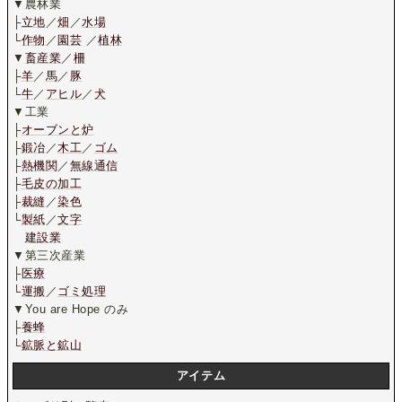
▼農林業
├
立地
／
畑
／
水場
└
作物
／
園芸
／
植林
▼
畜産業
／
柵
├
羊
／
馬
／
豚
└
牛
／
アヒル
／
犬
▼工業
├
オーブンと炉
├
鍛冶
／
木工
／
ゴム
├
熱機関
／
無線通信
├
毛皮の加工
├
裁縫
／
染色
└
製紙
／
文字
建設業
▼第三次産業
├
医療
└
運搬
／
ゴミ処理
▼You are Hope のみ
├
養蜂
└
鉱脈と鉱山
アイテム