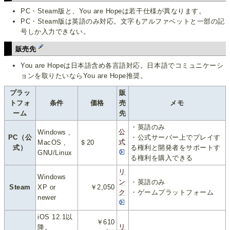
PC・Steam版と、You are Hopeは若干仕様が異なります。
PC・Steam版は英語のみ対応。文字もアルファベットと一部の記
号しか入力できない。
販売先
You are Hopeは日本語含め各言語対応。日本語でコミュニケーシ
ョンを取りたいならYou are Hope推奨。
プラッ
販
トフォ
条件
価格
売
メモ
ーム
先
・英語のみ
公
Windows ,
PC（公
・公式サーバー上でプレイす
式
MacOS ,
＄20
式）
る権利と開発者をサポートす
GNU/Linux
る権利を購入できる
リ
Windows
ン
・英語のみ
Steam
XP or
￥2,050
ク
・ゲームプラットフォーム
newer
iOS 12.1以
￥610
リ
降。