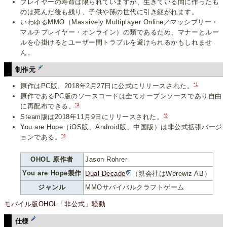
プレイヤーの寿命は限られていますが、生きている間に作ったも
のは死んだ後も残り、子供や孫の世代に引き継がれます。
いわゆるMMO（Massively Multiplayer Online／マッシブリー・
マルチプレイヤー・オンライン）の類であるため、マナーとルー
ルを心掛けるとユーザー間トラブルを避けられるかもしれませ
ん。
制作元
*1
原作はPC版。2018年2月27日に公式にリリースされた。
原作であるPC版のソースコードは全てオープンソースであり自由
*2
に再配布できる。
*3
Steam版は2018年11月9日にリリースされた。
You are Hope（iOS版、Android版、中国版）は非公式拡張バージ
*4
ョンである。
OHOL 原作者
Jason Rohrer
You are Hope製作
Dual Decade
（親会社はWerewiz AB）
ジャンル
MMOサバイバルクラフトゲーム
モバイル版OHOL「非公式」騒動
仕様