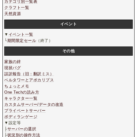
カテゴリ別一覧表
クラフト一覧
天然資源
イベント
▼
イベント一覧
└
期間限定セール
（終了）
その他
家族の絆
現状バグ
誤訳報告（旧：翻訳ミス）
ベルタワーとアポカリプス
ちょっとメモ
One Techの読み方
キャラクター一覧
カスタムサーバー/データの改造
プライベートサーバー
ボディランゲージ
▼設定等
├
サーバーの選択
├
状況別の操作方法