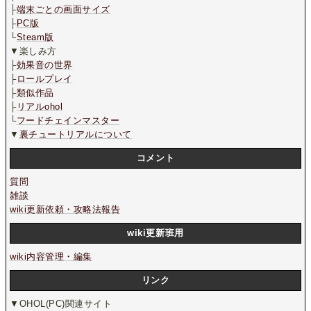
├
端末ごとの画面サイズ
├
PC版
└
Steam版
▼楽しみ方
├
効果音の世界
├
ロールプレイ
├
類似作品
├
リアルohol
└
フードチェインマスター
▼
裏チュートリアルについて
コメント
質問
雑談
wiki更新依頼・攻略法報告
wiki更新班用
wiki内容管理・編集
リンク
▼OHOL(PC)関連サイト