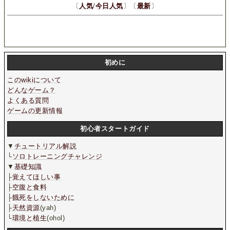
〔
人気
/
今日人気
〕〔
最新
〕
初めに
このwikiについて
どんなゲーム？
よくある質問
ゲームの更新情報
初心者スタートガイド
▼
チュートリアル解説
└
ソロトレーニングチャレンジ
▼
基礎知識
├
覚えてほしい事
├
空腹と食料
├
餓死をしないために
├
天然資源
(yah)
└
環境と植生
(ohol)