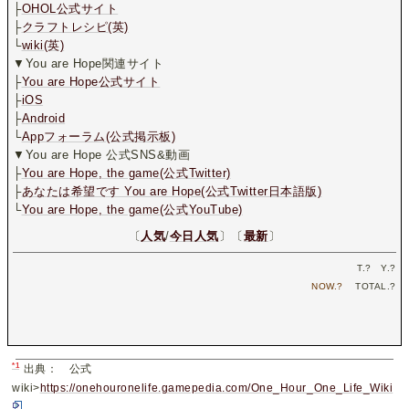
├
OHOL公式サイト
├
クラフトレシピ(英)
└
wiki(英)
▼You are Hope関連サイト
├
You are Hope公式サイト
├
iOS
├
Android
└
Appフォーラム(公式掲示板)
▼You are Hope 公式SNS&動画
├
You are Hope, the game(公式Twitter)
├
あなたは希望です You are Hope(公式Twitter日本語版)
└
You are Hope, the game(公式YouTube)
〔
人気
/
今日人気
〕〔
最新
〕
T.
?
Y.
?
NOW.
?
TOTAL.
?
*1
出典： 公式
wiki>
https://onehouronelife.gamepedia.com/One_Hour_One_Life_Wiki