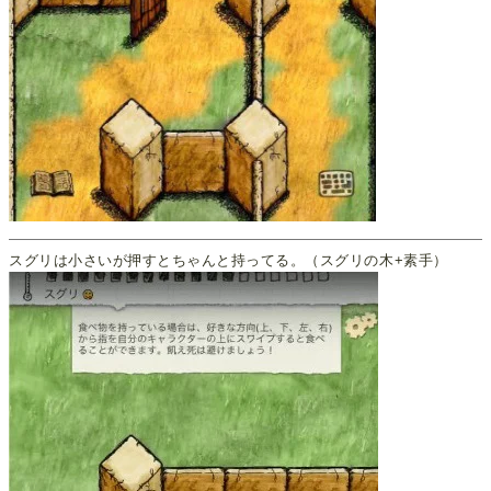
スグリは小さいが押すとちゃんと持ってる。（スグリの木+素手）