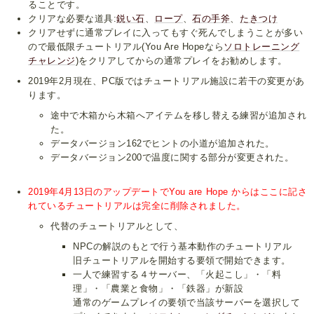
ることです。
クリアな必要な道具:
鋭い石
、
ロープ
、
石の手斧
、
たきつけ
クリアせずに通常プレイに入ってもすぐ死んでしまうことが多い
ので最低限チュートリアル(You Are Hopeなら
ソロトレーニング
チャレンジ
)をクリアしてからの通常プレイをお勧めします。
2019年2月現在、PC版ではチュートリアル施設に若干の変更があ
ります。
途中で木箱から木箱へアイテムを移し替える練習が追加され
た。
データバージョン162でヒントの小道が追加された。
データバージョン200で温度に関する部分が変更された。
2019年4月13日のアップデートでYou are Hope からはここに記さ
れているチュートリアルは完全に削除されました。
代替のチュートリアルとして、
NPCの解説のもとで行う基本動作のチュートリアル
旧チュートリアルを開始する要領で開始できます。
一人で練習する４サーバー、「火起こし」・「料
理」・「農業と食物」・「鉄器」が新設
通常のゲームプレイの要領で当該サーバーを選択して