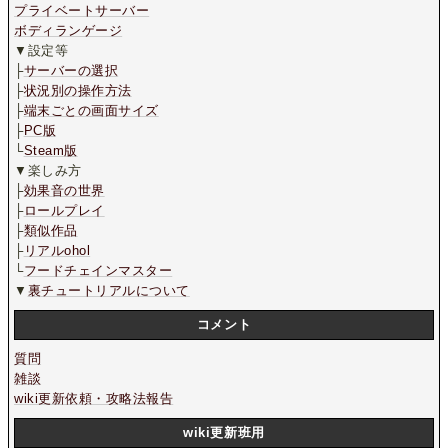
プライベートサーバー
ボディランゲージ
▼設定等
├
サーバーの選択
├
状況別の操作方法
├
端末ごとの画面サイズ
├
PC版
└
Steam版
▼楽しみ方
├
効果音の世界
├
ロールプレイ
├
類似作品
├
リアルohol
└
フードチェインマスター
▼
裏チュートリアルについて
コメント
質問
雑談
wiki更新依頼・攻略法報告
wiki更新班用