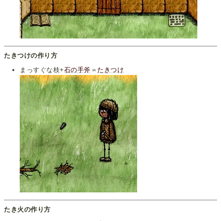
たきつけの作り方
まっすぐな枝+
石の手斧
＝
たきつけ
たき火の作り方