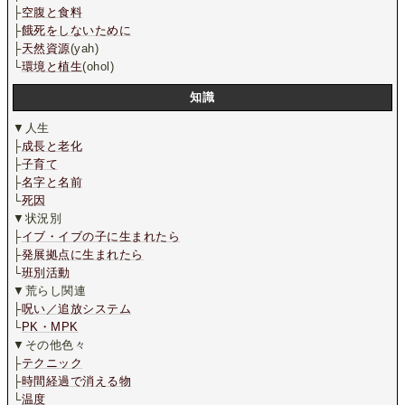
├
空腹と食料
├
餓死をしないために
├
天然資源
(yah)
└
環境と植生
(ohol)
知識
▼人生
├
成長と老化
├
子育て
├
名字と名前
└
死因
▼状況別
├
イブ・イブの子に生まれたら
├
発展拠点に生まれたら
└
班別活動
▼荒らし関連
├
呪い／追放システム
└
PK・MPK
▼その他色々
├
テクニック
├
時間経過で消える物
└
温度