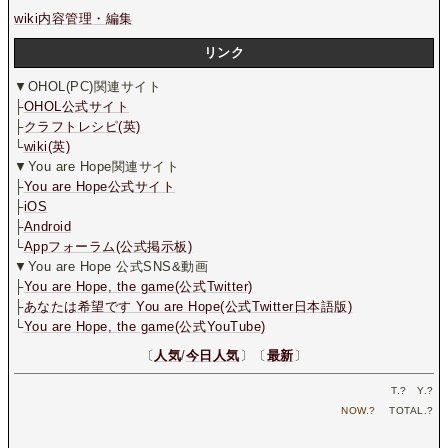
wiki内容管理・編集
リンク
▼OHOL(PC)関連サイト
├
OHOL公式サイト
├
クラフトレシピ(英)
└
wiki(英)
▼You are Hope関連サイト
├
You are Hope公式サイト
├
iOS
├
Android
└
Appフォーラム(公式掲示板)
▼You are Hope 公式SNS&動画
├
You are Hope, the game(公式Twitter)
├
あなたは希望です You are Hope(公式Twitter日本語版)
└
You are Hope, the game(公式YouTube)
〔
人気
/
今日人気
〕〔
最新
〕
T.
?
Y.
?
NOW.
?
TOTAL.
?