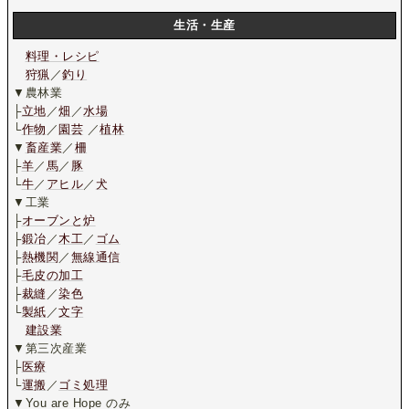
生活・生産
料理・レシピ
狩猟
／
釣り
▼農林業
├
立地
／
畑
／
水場
└
作物
／
園芸
／
植林
▼
畜産業
／
柵
├
羊
／
馬
／
豚
└
牛
／
アヒル
／
犬
▼工業
├
オーブンと炉
├
鍛冶
／
木工
／
ゴム
├
熱機関
／
無線通信
├
毛皮の加工
├
裁縫
／
染色
└
製紙
／
文字
建設業
▼第三次産業
├
医療
└
運搬
／
ゴミ処理
▼You are Hope のみ