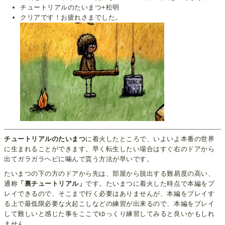
チュートリアルのたいまつ+松明
クリアです！お疲れさまでした。
チュートリアルのたいまつ
に着火したところで、いよいよ本番の世界
に生まれることができます。早く転生したい場合はすぐ右のドアから
出てガラガラヘビに噛んで貰う方法が早いです。
たいまつの下の方のドアから先は、部屋から脱出する難易度の高い、
通称
「裏チュートリアル」
です。たいまつに着火した時点で本編をプ
レイできるので、そこまで行く必要はありませんが、本編をプレイす
る上で最低限必要な火起こしなどの練習が出来るので、本編をプレイ
して難しいと感じた事をここでゆっくり練習してみると良いかもしれ
ません。