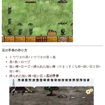
石の手斧の作り方
トウワタの茎+トウワタの茎＝
糸
糸
+
糸
＝
ロープ
短い棒
+
ロープ
＝
縛られた短い棒
（※まっすぐな枝+鋭い石２回=
短い棒）
縛られた短い棒
+
鋭い石
＝
石の手斧