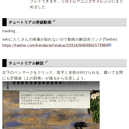
プレイできます。
ソロトレーニングチャレンジ
にまと
めました
チュートリアル突破動画
loading...
wikiにたくさんの画像が貼れないので動画の解説先リンク(Twitter)
https://twitter.com/kendarari/status/1031426606961573889
チュートリアル解説
左下のペンマークをクリック。苗字と名前が付けられる。書いてる間
にも空腹値（上の四角）が減るから注意しよう。