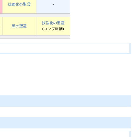
技強化の聖霊
-
技強化の聖霊
霊
黒の聖霊
(コンプ報酬)