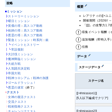
攻略
概要
■
ミッション
レアリティの[[>ユニ
┣
ストーリーミッション
開催期間（2026// ～ 
┣
曜日ミッション
「[[]]」の攻撃力1
┣
英傑の塔
：
高スコア動画
┣
統帥の塔
：
高スコア動画
収集イベント報酬（
┣
悪霊の塔
：
高スコア動画
追加報酬（即時入手
┣
緊急ミッション
：
時系列
：
銀
┃┗
イベントヒストリー
任務
┃┗
常設復刻
┣
大討伐ミッション
データ
┣
魔神降臨ミッション
┣
大総力戦
ステージデータ
┣
人気闘兵決定戦
┣
帝国大戦
┣
戦神コロシアム
：
戦神の加護
ステージ名
┣
ゴールドラッシュ！
┗
悪霊の迷宮
（終了）
■
クエスト
[[>#mission1]]
┣
女神の復活クエスト
[5人以下編成でクリア]
┣
交流クエスト
┣
戦術指南クエスト
[[>#mission2]]
┣
チャレンジクエスト