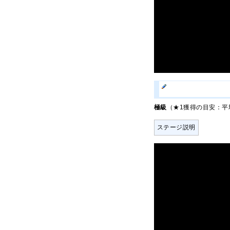
極級
（★1獲得の目安：平均
ステージ説明