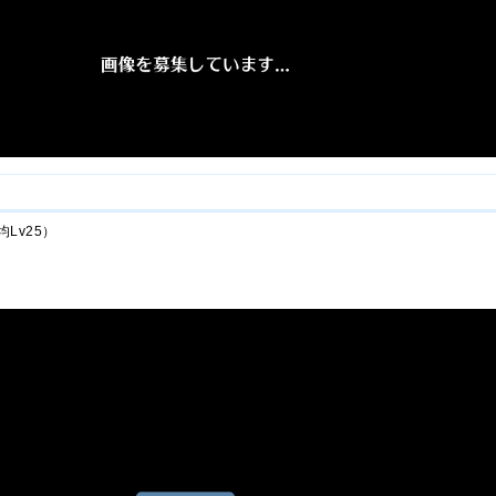
Lv25）