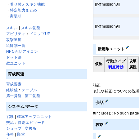
・
着せ替えスキン機能
[[>#mission8]]
・
特定能力まとめ
・
実装順
[[>#mission9]]
スキル
|
スキル覚醒
アビリティ
：
ドロップUP
攻撃速度
絵師別一覧
新規敵ユニット
NPC会話アイコン
ドット絵
行動タイプ
攻撃
敵ユニット
仮称
弱点特効
属性
育成関連
育成要素
補正
経験値
：
テーブル
表記や補正についての説
第一覚醒
|
第二覚醒
会話
システム/データ
#include(): No suc
召喚
|
確率アップユニット
交流
：
特別エピソード
攻略
ショップ
|
交換所
任務
|
殿堂