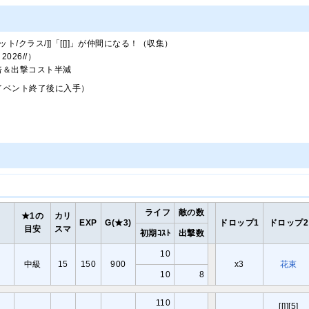
ット/クラス/]]「[[]]」が仲間になる！（収集）
2026//）
.7倍＆出撃コスト半減
イベント終了後に入手）
）
ライフ
敵の数
★1の
カリ
EXP
G(★3)
ドロップ1
ドロップ2
目安
スマ
初期ｺｽﾄ
出撃数
10
中級
15
150
900
x3
花束
10
8
110
[[]][5]