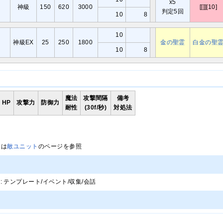
x5
神級
150
620
3000
[[]][10]
判定5回
10
8
10
神級EX
25
250
1800
金の聖霊
白金の聖
10
8
魔法
攻撃間隔
備考
HP
攻撃力
防御力
耐性
(30f/秒)
対処法
明は
敵ユニット
のページを参照
h page: テンプレート/イベント/収集/会話