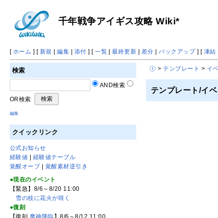
千年戦争アイギス攻略 Wiki*
[
ホーム
] [
新規
|
編集
|
添付
] [
一覧
|
最終更新
|
差分
|
バックアップ
] [
凍結
>
テンプレート
>
イ
検索
AND検索
テンプレート/イベ
OR検索
編集
クイックリンク
公式お知らせ
経験値
|
経験値テーブル
覚醒オーブ
|
覚醒素材逆引き
●現在のイベント
【緊急】8/6～8/20 11:00
雪の枝に花火が咲く
●復刻
【復刻
魔神降臨
】8/6～8/12 11:00