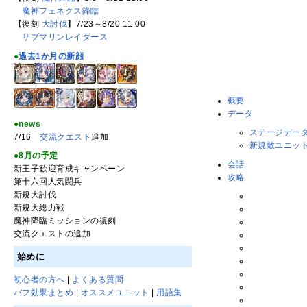
魔神フェネクス降臨
【復刻
大討伐
】7/23～8/20 11:00
サブマリンレイダース
●
過去1か月の新顔
概要
データ
●news
ステージデー
7/16
交流クエスト
追加
新規敵ユニッ
●8月の予定
会話
新王子歓迎育成キャンペーン
攻略
第十六回人気闘兵
新規大討伐
新規大総力戦
魔神降臨ミッションの復刻
交流クエストの追加
始めに
初心者の方へ
|
よくある質問
バフ効果まとめ
|
オススメユニット
|
用語集