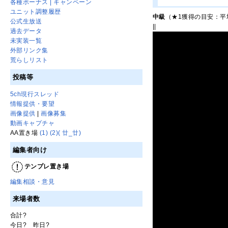
各種ボーナス | キャンペーン
ユニット調整履歴
中級
（★1獲得の目安：平均
公式生放送
||
過去データ
未実装一覧
外部リンク集
荒らしリスト
投稿等
5ch現行スレッド
情報提供・要望
画像提供
|
画像募集
動画キャプチャ
AA置き場
(1)
(2)
( 廿_廿)
編集者向け
テンプレ置き場
編集相談・意見
来場者数
合計
?
今日
?
昨日
?