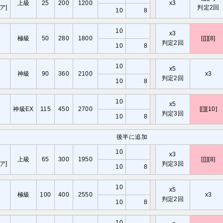
上級
25
200
1200
x3
ア]
判定2回
10
8
10
x3
極級
50
280
1800
[[]][8]
判定2回
10
8
10
x5
神級
90
360
2100
x3
判定2回
10
8
10
x5
神級EX
115
450
2700
[[]][10]
判定3回
10
8
後半に追加
10
x3
上級
65
300
1950
[[]][8]
ア]
判定3回
10
8
10
x5
極級
100
400
2550
x3
判定2回
10
8
10