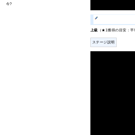
今
?
上級
（★1獲得の目安：平均
ステージ説明