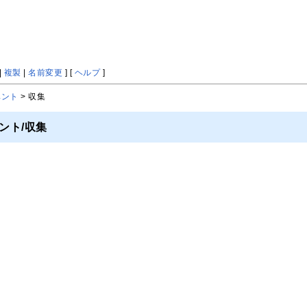
|
複製
|
名前変更
] [
ヘルプ
]
ベント
> 収集
ント/収集