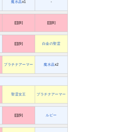
魔水晶
x1
-
[[]][8]
[[]][8]
[[]][9]
白金の聖霊
プラチナアーマー
魔水晶
x2
聖霊女王
プラチナアーマー
[[]][9]
ルビー