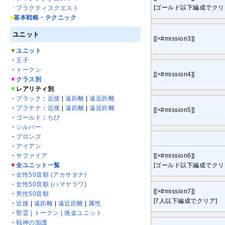
[ゴールド以下編成でクリ
┗
プラクティスクエスト
■
基本戦略・テクニック
ユニット
[[>#mission3]]
▼
ユニット
・
王子
・
トークン
[[>#mission4]]
▼
クラス別
▼
レアリティ別
・
ブラック
：
近接
|
遠距離
|
遠近距離
・
プラチナ
：
近接
|
遠距離
|
遠近距離
[[>#mission5]]
・
ゴールド
：
ちび
・
シルバー
・
ブロンズ
・
アイアン
・
サファイア
[[>#mission6]]
▼
全ユニット一覧
[ゴールド以下編成でクリ
・
女性50音順 (アカサタナ)
・
女性50音順 (ハマヤラワ)
[[>#mission7]]
・
男性50音順
[7人以下編成でクリア]
・
近接
|
遠距離
|
遠近距離
|
属性
・
聖霊 | トークン | 換金ユニット
・
戦神の加護