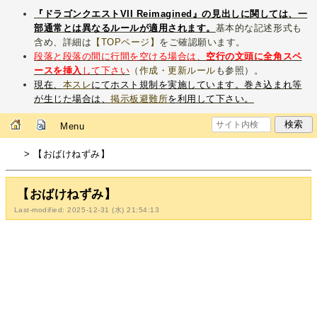
『ドラゴンクエストVII Reimagined』の見出しに関しては、一
部通常とは異なるルールが適用されます。
基本的な記述形式も
含め、詳細は
【TOPページ】
をご確認願います。
段落と段落の間に行間を空ける場合は、
空行の文頭に全角スペ
ースを挿入
して下さい
（
作成・更新ルール
も参照）。
現在、
本スレ
にてホスト規制を実施しています。巻き込まれ等
が生じた場合は、
掲示板避難所
を利用して下さい。
Menu
> 【おばけねずみ】
【おばけねずみ】
Last-modified: 2025-12-31 (水) 21:54:13