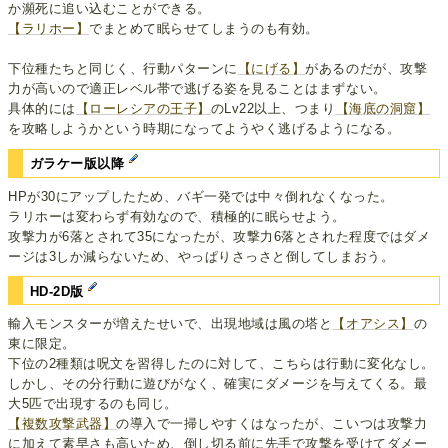
か瀕死に追い込むことができる。
【ラリホー】
でまとめて眠らせてしまうのも有効。
下位種たちと同じく、行動パターンに
【にげる】
があるのだが、攻撃
力が高いので適正レベル帯で逃げる姿を見ることはまずない。
具体的には
【ローレシアの王子】
のLv22以上、つまり
【海底の洞窟】
を攻略しようかという時期になってようやく逃げるようになる。
ガラケー版以降
HPが30にアップしたため、バギ一発では中々倒れなくなった。
ラリホーは変わらず有効なので、積極的に眠らせよう。
攻撃力が6落とされて35になったが、攻撃力6落とされた程度ではダメ
ージは3しか減らないため、やっぱりさっさと倒してしまおう。
HD-2D版
輸入モンスターが増えたせいで、出現地域は風の塔と
【オアシス】
の
東に限定。
下位の2種類は呪文を習得したのに対して、こちらは行動に変化なし。
しかし、その分行動に遊びがなく、確実にダメージを与えてくる。最
大5匹で出現するのも同じ。
【複数攻撃武器】
の導入で一掃しやすくはなったが、こいつは攻撃力
に加えて素早さも高いため、倒し切る前に先手で攻撃を受けてダメー