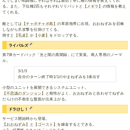
んでしまい戦闘後にそれはそれは親切丁寧に種の情報を教えてくれ
る。また、下位種2匹もそれぞれリリパットと
【メギラ】
の情報を教え
てくれる。
敵としては
【チャポチャポ島】
の草原地帯に出現。おおねずみを召喚
しながら爪攻撃を仕掛けてくる。
倒すと
【毛皮】
か
【小麦】
をドロップする。
ライバルズ
第7弾カードパック「光と闇の異聞録」にて実装。商人専用のノーマ
ル。
3/1/3
自分のターン終了時1/1のやまねずみを1体出す
小型のユニットを展開できるシステムユニット。
【不思議のダンジョン】
と相性がよく、おおねずみと合わせてねずみ
だらけの不衛生な盤面が出来上がる。
ドラけし！
サービス開始時から登場。
【おおねずみ】
と
【ゴースト】
を錬金するとできる。