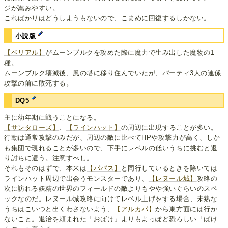
ジが嵩みやすい。
こればかりはどうしようもないので、こまめに回復するしかない。
小説版
【ベリアル】
がムーンブルクを攻めた際に魔力で生み出した魔物の1
種。
ムーンブルク壊滅後、風の塔に移り住んでいたが、パーティ3人の連係
攻撃の前に敗死する。
DQ5
主に幼年期に戦うことになる。
【サンタローズ】
、
【ラインハット】
の周辺に出現することが多い。
行動は通常攻撃のみだが、周辺の敵に比べてHPや攻撃力が高く、しか
も集団で現れることが多いので、下手にレベルの低いうちに挑むと返
り討ちに遭う。注意すべし。
それもそのはずで、本来は
【パパス】
と同行しているときを除いては
ラインハット周辺で出会うモンスターであり、
【レヌール城】
攻略の
次に訪れる妖精の世界のフィールドの敵よりもやや強いぐらいのスペ
ックなのだ。レヌール城攻略に向けてレベル上げをする場合、未熟な
うちはこいつと出くわさないよう、
【アルカパ】
から東方面には行か
ないこと。退治を頼まれた「おばけ」よりもよっぽど恐ろしい「ばけ