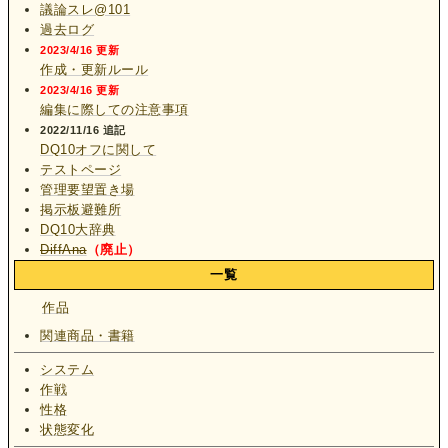
議論スレ@101
過去ログ
2023/4/16 更新
作成・更新ルール
2023/4/16 更新
編集に際しての注意事項
2022/11/16 追記
DQ10オフに関して
テストページ
管理要望置き場
掲示板避難所
DQ10大辞典
DiffAna
（廃止）
一覧
作品
関連商品・書籍
システム
作戦
性格
状態変化