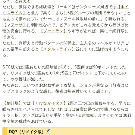
もの」と言える。
ただし、獲得できる経験値とゴールドはサンタローズ周辺では
【ホイ
ミスライム】
と並んで高く、さらに5匹グループの集団で出やすいこと
もあって慣れたプレイヤーにはレヌール城攻略の前によく狩られる。
【マヌーサ】
に弱耐性なので、ビアンカがこれを覚えてから行けば比
較的安全に狩れる。
【ブーメラン】
やギラがあれば、楽に一網打尽に
できる。
ただし、判断力と行動パターンの関係上、主人公のレベルがエリアご
との基準を超えると
【メタルスライム】
並にすぐに逃げ出すようにな
る。
SFC版では1匹あたりの経験値が18で、5匹倒せば90ポイントだった
が、リメイク版で1匹あたり14で5匹で70ポイントに下がっているの
で、やや旨味が減った。
ちなみに、こいつとおおねずみで攻撃モーションが異なる（前者はヒ
ップアタックのような感じ。後者は噛み付いてくる感じ）。
【格闘場】
では
【くびながイタチ】
2匹と三つ巴の勝負をする。早々に
眠らされてハメられでもしなければほぼ確実に勝つので賭けるならコ
イツ一択。オッズは2倍だが手堅く増やせる超鉄板。歩きかたでは38戦
中全勝の成績をあげている。
DQ7（リメイク版）