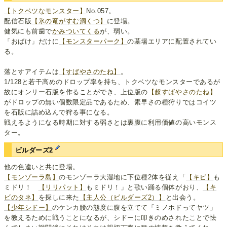
【トクベツなモンスター】
No.057。
配信石版
【氷の竜がすむ洞くつ】
に登場。
健気にも前歯で
かみついてくる
が、弱い。
「おばけ」だけに
【モンスターパーク】
の墓場エリアに配置されてい
る。
落とすアイテムは
【すばやさのたね】
。
1/128と若干高めのドロップ率を持ち、トクベツなモンスターであるが
故にオンリー石版を作ることができ、上位版の
【超すばやさのたね】
がドロップの無い個数限定品であるため、素早さの種狩りではコイツ
を石版に詰め込んで狩る事になる。
戦えるようになる時期に対する弱さとは裏腹に利用価値の高いモンス
ター。
ビルダーズ2
他の色違いと共に登場。
【モンゾーラ島】
のモンゾーラ大湿地に下位種2体を従え「
【キビ】
も
ミドリ！
【リリパット】
もミドリ！」と歌い踊る個体がおり、
【キ
ビのタネ】
を探しに来た
【主人公（ビルダーズ2）】
と出会う。
【少年シドー】
のケンカ腰の態度に腹を立てて「ミノホドってヤツ」
を教えるために戦うことになるが、シドーに叩きのめされたことで怯