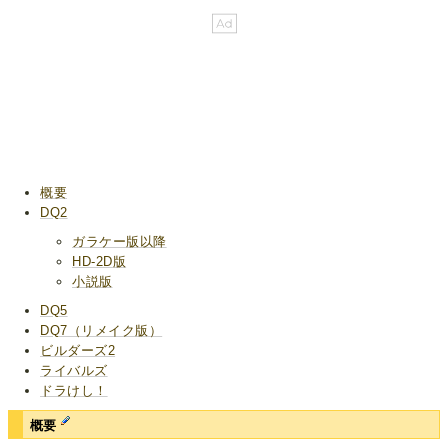
概要
DQ2
ガラケー版以降
HD-2D版
小説版
DQ5
DQ7（リメイク版）
ビルダーズ2
ライバルズ
ドラけし！
概要