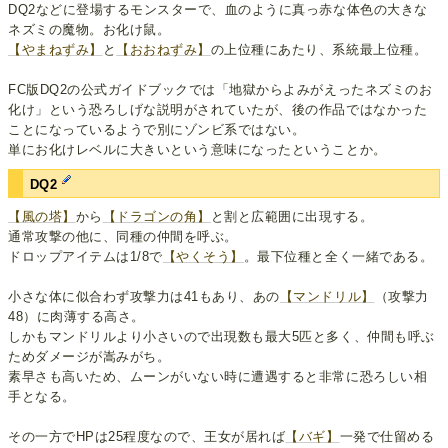
DQ2などに登場するモンスターで、血のように真っ赤な体色の大きな
ネズミの魔物。お化け鼠。
【やまねずみ】
と
【おおねずみ】
の上位種にあたり、系統最上位種。
FC版DQ2の公式ガイドブックでは「地獄からよみがえったネズミのお
化け」という恐ろしげな説明がされていたが、後の作品ではなかった
ことになっているようで別にゾンビ系ではない。
単にお化けレベルに大きいという意味になったということか。
DQ2
【風の塔】
から
【ドラゴンの角】
と割と広範囲に出現する。
通常攻撃の他に、同種の仲間を呼ぶ。
ドロップアイテムは1/8で
【やくそう】
。最下位種と全く一緒である。
小さな体に似合わず攻撃力は41もあり、あの
【マンドリル】
（攻撃力
48）に肉薄する高さ。
しかもマンドリルより小さいので出現数も最大5匹と多く、仲間も呼ぶ
ためダメージが嵩みがち。
素早さも高いため、ムーンがいない時に遭遇すると非常に恐ろしい相
手となる。
その一方でHPは25程度なので、王女が居れば
【バギ】
一発で仕留める