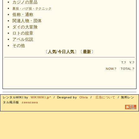
カジノの景品
裏技・バグ技・テクニック
俗称・通称
関連人物・団体
ダイの大冒険
ロトの紋章
アベル伝説
その他
〔
人気
/
今日人気
〕〔
最新
〕
T.
?
Y.
?
NOW.
?
TOTAL.
?
レンタルWIKI by
WIKIWIKI.jp*
/ Designed by
Olivia
/
広告について
/ 無料レン
タル掲示板
zawazawa