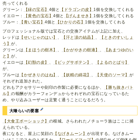
売ってくれる
グリーン：
【緑の宝石】
4個と
【ドラゴンの皮】
1個を交換してくれる
イエロー：
【黄色の宝石】
4個と
【げんませき】
1個を交換してくれる
ブルー：
【青い宝石】
4個と
【ひかりの石】
1個を交換してくれる
プロフェッショナル版では宝石との交換アイテムが上記に加え、
レッドは
【せいじゃのはい】
、
【汗と涙の結晶】
、
【ときのすいしょ
う】
が、
グリーンは
【まほうの樹木】
、
【かがやきの樹液】
、
【あまつゆのい
と】
が、
イエローは
【幻獣の皮】
、
【ビッグサボテン】
、
【よるのとばり】
が、
ブルーは
【かぜきりのはね】
、
【妖精の綿花】
、
【天使のソーマ】
が
それぞれ追加された。
どれもアクセサリーや刻印の作製に必要になるほか、
【勝ち抜きバト
ル】
の報酬がカラーフォンデュからそれぞれの宝石になっているた
め、やり込みユーザーは足繁く通うことになるだろう。
大喰らいの要塞
【大食王ボーショック】
の根城。さらわれたノチョーラ族はここに捕
えられている。
夜になると、屋上に笑顔の
【なげきムーン】
が出現する。なげきムー
ンはここでスカウトするか、
【ワールドマップ】
の超Gサイズ個体を倒