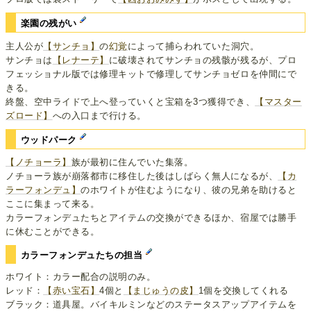
楽園の残がい
主人公が
【サンチョ】
の
幻覚
によって捕らわれていた洞穴。
サンチョは
【レナーテ】
に破壊されてサンチョの残骸が残るが、プロ
フェッショナル版では修理キットで修理してサンチョゼロを仲間にで
きる。
終盤、空中ライドで上へ登っていくと宝箱を3つ獲得でき、
【マスター
ズロード】
への入口まで行ける。
ウッドパーク
【ノチョーラ】
族が最初に住んでいた集落。
ノチョーラ族が崩落都市に移住した後はしばらく無人になるが、
【カ
ラーフォンデュ】
のホワイトが住むようになり、彼の兄弟を助けると
ここに集まって来る。
カラーフォンデュたちとアイテムの交換ができるほか、宿屋では勝手
に休むことができる。
カラーフォンデュたちの担当
ホワイト：カラー配合の説明のみ。
レッド：
【赤い宝石】
4個と
【まじゅうの皮】
1個を交換してくれる
ブラック：道具屋。バイキルミンなどのステータスアップアイテムを