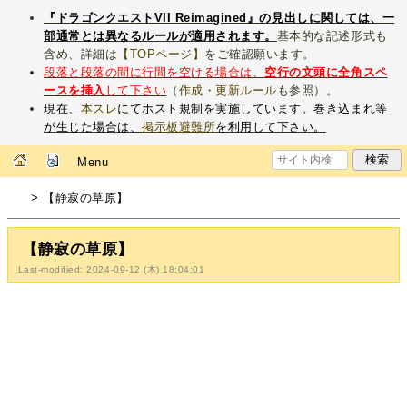
『ドラゴンクエストVII Reimagined』の見出しに関しては、一
部通常とは異なるルールが適用されます。
基本的な記述形式も
含め、詳細は
【TOPページ】
をご確認願います。
段落と段落の間に行間を空ける場合は、
空行の文頭に全角スペ
ースを挿入
して下さい
（
作成・更新ルール
も参照）。
現在、
本スレ
にてホスト規制を実施しています。巻き込まれ等
が生じた場合は、
掲示板避難所
を利用して下さい。
Menu
> 【静寂の草原】
【静寂の草原】
Last-modified: 2024-09-12 (木) 18:04:01