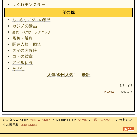
はぐれモンスター
その他
ちいさなメダルの景品
カジノの景品
裏技・バグ技・テクニック
俗称・通称
関連人物・団体
ダイの大冒険
ロトの紋章
アベル伝説
その他
〔
人気
/
今日人気
〕〔
最新
〕
T.
?
Y.
?
NOW.
?
TOTAL.
?
レンタルWIKI by
WIKIWIKI.jp*
/ Designed by
Olivia
/
広告について
/ 無料レン
タル掲示板
zawazawa