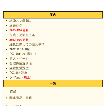
案内
議論スレ@101
過去ログ
2023/4/16 更新
作成・更新ルール
2023/4/16 更新
編集に際しての注意事項
2022/11/16 追記
DQ10オフに関して
テストページ
管理要望置き場
掲示板避難所
DQ10大辞典
DiffAna
（廃止）
一覧
作品
関連商品・書籍
システム