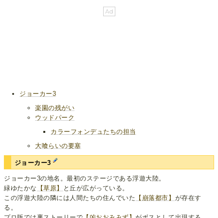
ジョーカー3
楽園の残がい
ウッドパーク
カラーフォンデュたちの担当
大喰らいの要塞
ジョーカー3
ジョーカー3の地名。最初のステージである浮遊大陸。
緑ゆたかな
【草原】
と丘が広がっている。
この浮遊大陸の隣には人間たちの住んでいた
【崩落都市】
が存在す
る。
プロ版では裏ストーリーで
【凶おおみみず】
がボスとして出現する。