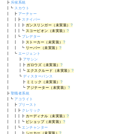
┣
斥候系統
┃┗
スカウト
┃ ┣
アーチャー
┃ ┃┣
スナイパー
┃ ┃┃┣
ガンスリンガー（未実装）
?
┃ ┃┃┗
スコーピオン（未実装）
?
┃ ┃┗
プレデター
┃ ┃ ┣
ストーカー（未実装）
?
┃ ┃ ┗
リーバー（未実装）
?
┃ ┗
エージェント
┃ ┣
アサシン
┃ ┃┣
ガロウズ（未実装）
?
┃ ┃┗
エクスクルード（未実装）
?
┃ ┗
ディスターバンス
┃ ┣
ミミック（未実装）
?
┃ ┗
アジテーター（未実装）
?
┣
聖職者系統
┃┗
アコライト
┃ ┣
プリースト
┃ ┃┣
クレリック
┃ ┃┃┣
カーディナル（未実装）
?
┃ ┃┃┗
ビショップ（未実装）
?
┃ ┃┗
エンチャンター
┃ ┃ ┣
シーカー（未実装）
?