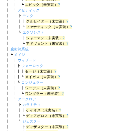
┃ ┃ ┗
エピック（未実装）
?
┃ ┗
アセティック
┃ ┣
モンク
┃ ┃┣
クルセイダー（未実装）
?
┃ ┃┗
ファナティック（未実装）
?
┃ ┗
エクソシスト
┃ ┣
シャーマン（未実装）
?
┃ ┗
アドヴェント（未実装）
?
┣
魔術師系統
┃┗
メイジ
┃ ┣
ウィザード
┃ ┃┣
ウォーロック
┃ ┃┃┣
セージ（未実装）
?
┃ ┃┃┗
メイガス（未実装）
?
┃ ┃┗
コンジュラー
┃ ┃ ┣
ワーデン（未実装）
?
┃ ┃ ┗
ワンダラー（未実装）
?
┃ ┗
ダークロア
┃ ┣
カラミティ
┃ ┃┣
ケイオス（未実装）
?
┃ ┃┗
ディアボロス（未実装）
?
┃ ┗
ジェスター
┃ ┣
ディザスター（未実装）
?