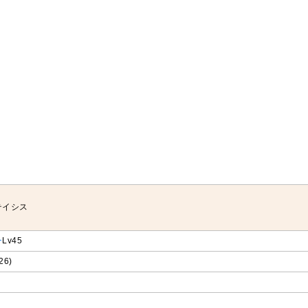
テイシス
ー
Lv45
26)