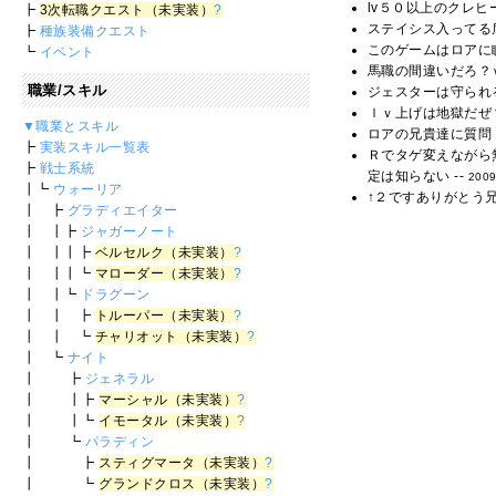
lv５０以上のクレヒ
┣
3次転職クエスト（未実装）
?
ステイシス入ってる盾
┣
種族装備クエスト
このゲームはロアに
┗
イベント
馬職の間違いだろ？ｗ
職業/スキル
ジェスターは守られ
ｌｖ上げは地獄だぜ
▼職業とスキル
ロアの兄貴達に質問
┣
実装スキル一覧表
Ｒでタゲ変えながら
┣
戦士系統
定は知らない --
2009
┃┗
ウォーリア
↑２ですありがとう
┃ ┣
グラディエイター
┃ ┃┣
ジャガーノート
┃ ┃┃┣
ベルセルク（未実装）
?
┃ ┃┃┗
マローダー（未実装）
?
┃ ┃┗
ドラグーン
┃ ┃ ┣
トルーパー（未実装）
?
┃ ┃ ┗
チャリオット（未実装）
?
┃ ┗
ナイト
┃ ┣
ジェネラル
┃ ┃┣
マーシャル（未実装）
?
┃ ┃┗
イモータル（未実装）
?
┃ ┗
パラディン
┃ ┣
スティグマータ（未実装）
?
┃ ┗
グランドクロス（未実装）
?