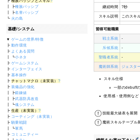
┣
種族パッシブとスキル
?
┃ ┣
種族パッシブ
継続時間
?秒
┃ ┣
名誉パッシブ
スキル説明
このスキ
┗
火の島
基礎/システム
習得可能職業
戦士系統
-
▼
ゲームの世界/特徴
┣
動作環境
斥候系統
-
┣
よくある質問
┃ ┗
小ネタ
聖職者系統
-
┣
ゲームシステム
魔術師系統
ジェスタ
┣
インターフェイス
┣
基本操作
スキル仕様
┣
チャットマクロ（未実装）
?
┣
装備品の強化
一部のdebu
┃ ┣
鍛錬値
使用感・使用例など
┃ ┣
武器防具改造
┃ ┗
魂システム
┣
生産（未実装）
?
技能最大値表を展開
┣
コーティング（未実装）
魔術スキルテーブル
┣
騎乗戦闘
┃ ┗
軍馬
┣
コミュニティー