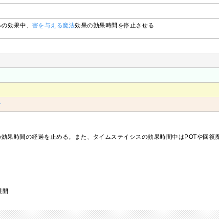
ルの効果中、
害を与える魔法
効果の効果時間を停止させる
ー
ffの効果時間の経過を止める。また、タイムステイシスの効果時間中はPOTや回復
展開