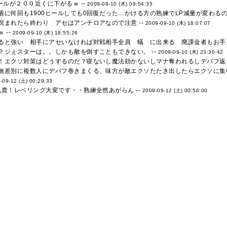
ールが２００近くに下がるｗ --
2009-09-10 (木) 09:54:35
に何回も1900ヒールしても0回復だった…かける方の熟練でLP減量が変わるのか
睨まれたら終わり アセはアンチロアなので注意 --
2009-09-10 (木) 18:07:07
 --
2009-09-10 (木) 18:55:26
ると強い 相手にアセいなければ対戦相手全員 蟻 に出来る 廃課金者もお手上
？ジぇスターは。。しかも敵を倒すこともできない。 --
2009-09-10 (木) 23:30:42
！エクソ対策はどうするのだ？寝ないし魔法効かないしマナ奪われるしデバフ返さ
無差別に複数人にデバフ巻きまくる、味方が敵エクソたたき出したらエクソに集
-09-12 (土) 00:29:33
兄貴！レベリング大変です・・熟練全然あがらん --
2009-09-12 (土) 00:56:00