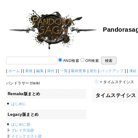
Pandorasag
AND検索
OR検索
[
ホーム
] [
新規
|
編集
|
添付
] [
一覧
|
最終更新
|
差分
|
バックアップ
] [
凍結
> タイムステイシス
パンドラサーガwiki
Remake版まとめ
タイムステイシス
▼
はじめに
Legacy版まとめ
▼
はじめに@
┣
プレイ方法@
┣
メインクエスト@