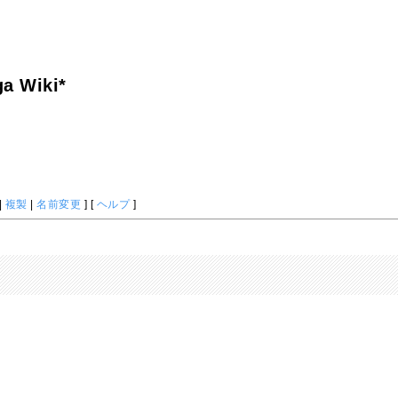
a Wiki*
|
複製
|
名前変更
] [
ヘルプ
]