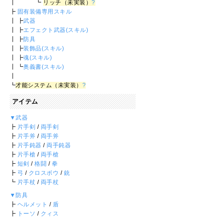
┃ ┗
リッチ（未実装）
?
┣
固有装備専用スキル
┃ ┣
武器
┃ ┣
エフェクト武器(スキル)
┃ ┣
防具
┃ ┣
装飾品(スキル)
┃ ┣
魂(スキル)
┃ ┗
奥義書(スキル)
┃
┗
才能システム（未実装）
?
アイテム
▼武器
┣
片手剣
/
両手剣
┣
片手斧
/
両手斧
┣
片手鈍器
/
両手鈍器
┣
片手槍
/
両手槍
┣
短剣
/
格闘
/
拳
┣
弓
/
クロスボウ
/
銃
┗
片手杖
/
両手杖
▼防具
┣
ヘルメット
/
盾
┣
トーソ
/
クィス