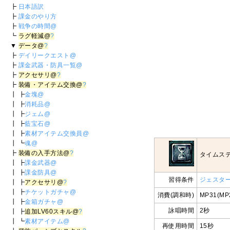
┣
日本語訳
┣
課金のやり方
┣
戦争の時間@
┗
ラグ軽減@
?
▼
データ@
?
┣
デイリークエスト@
┣
課金武器・防具一覧@
┣
アクセサリ@
?
┣
装備・アイテム交換@
?
┃ ┣
金塊@
┃ ┣
消耗品@
┃ ┣
ジェム@
┃ ┣
藍宝石@
┃ ┣
素材アイテム交換員@
┃ ┗
魂@
┣
装備の入手方法@
?
タイムス
┃ ┣
課金武器@
┃ ┣
課金防具@
習得条件
ジェスタ
┃ ┣
アクセサリ@
?
┃ ┣
チケットガチャ@
消費(調和時)
MP31(MP
┃ ┣
金箱ガチャ@
詠唱時間
2秒
┃ ┣
追加LV60スキル@
?
┃ ┗
素材アイテム@
再使用時間
15秒