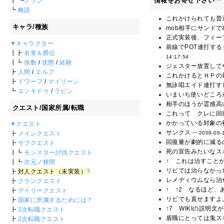
情報をお寄せ下さい
┃ ┗
クラン
┗
略語
これかけられても普
キャラ/種族
mob相手にサンド
正式実装後、フィー
▼キャラクター
前線でPOT連打す
┃┣
名誉＆爵位
14:17:54
┃┗
係数
/
状態
/
経験
ジェスター放置して
┣
人間
/
エルフ
これかけるとＨＰの最
┣
ドワーフ
/
マイリーン
無詠唱エイド連打す
┗
エンキドゥ
/
ラピン
いまいち使いどころが
相手のほうが霊感高い
クエスト/国家所属/転職
これって クレに回
かかっている対象の
▼クエスト
サンクス --
2009-06-
┣
メインクエスト
回復量が劇的に減る
┣
サブクエスト
死の宣告みたいなス
┃┗
モンスター討伐クエスト
↑ これは治すこと
┃┗
次元ノ狭間
リビでは治らなかっ
┣
対人クエスト（未実装）
?
レメディウムなら治
┣
クランクエスト
↑ ↑2 なるほど
┣
デイリークエスト
リビでも直せますよ。
┣
国家に所属するためには？
↑7 WIKIの説明
┣
1次転職クエスト
盾職にとっては鬼ス
┣
2次転職クエスト