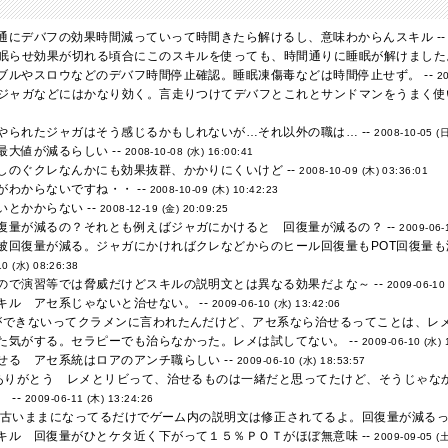
通にデバフの効果時間減っていって時間きたら解けるし、意味わからんスキル -
で眠らせ効果が切れる頃合にこのスキルを使っても、時間通りに睡眠が解けました。
ブルやスロウなどのデバフ時間停止確認。睡眠凍傷毒などは時間停止せず。 --
20
るジャガなどにはかなり効く。言走りつけてデバフとこれとサンドマンをうまく使
やられたジャガはそう感じるかもしれないが…それ以外の職は… --
2008-10-05 (日
大値が減るらしい --
2008-10-08 (水) 16:00:41
しのぐクレなんかにも効果抜群、かかりにくいけど --
2008-10-09 (木) 03:36:01
わからないですね・・ --
2008-10-09 (木) 10:42:23
とかからない --
2008-12-19 (金) 20:09:25
復量が減るの？それとも例えばジャガにかけると 回復量が減るの？ --
2009-06-
被回復量が減る。ジャガにかければクレなどからのヒール回復量もPOT回復量も減
10 (水) 08:26:38
ので演習等では脅威だけどスキルの説明文とは異なる効果だよな～ --
2009-06-10
キル アセ系じゃないと治せない。 --
2009-06-10 (水) 13:42:06
ができないってクラメンに言われたんだけど、アセ系なら治せるってことは、レメ
た気がする。セラピーでも治らなかった。レメは試してない。 --
2009-06-10 (水) 
せる アセ系統はロアのアンチ職らしい --
2009-06-10 (水) 18:53:57
、ありがとう レメとリビって、治せるものは一緒だと思ってたけど、そうじゃなか
 --
2009-06-11 (木) 13:24:26
文が古いままになってるだけでゲーム内の説明文は修正されてるよ。回復量が減るって
キル 回復量がひとケタ近く下がって１５％ＰＯＴがほぼ無意味 --
2009-09-05 (土