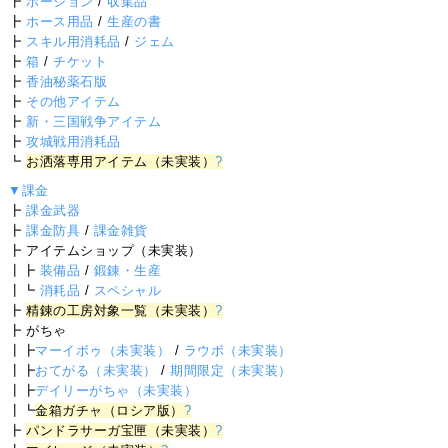
┣
ポーション
/
収集品
┣
ホース用品
/
生産の書
┣
スキル用消耗品
/
ジェム
┣
箱
/
チケット
┣
香油秘薬石版
┣
その他アイテム
┣
新・三国戦争アイテム
┣
攻城戦用消耗品
┗
お洒落専用アイテム（未実装）
?
▼課金
┣
課金武器
┣
課金防具
/
課金雑貨
┣ アイテムショップ（未実装）
┃┣
装備品
/
鍛錬・生産
┃┗
消耗品
/
スペシャル
┣
精錬の工房対象一覧（未実装）
?
┣ がちゃ
┃┣
マーイボゥ（未実装）
/
ラウボ（未実装）
┃┣
おてがる（未実装）
/
期間限定（未実装）
┃┣
デイリーがちゃ（未実装）
┃┗
金箱ガチャ（ロシア版）
?
┣
パンドラサーガ宝匣（未実装）
?