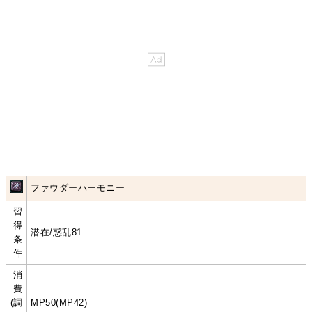
ファウダーハーモニー
習
得
潜在/惑乱81
条
件
消
費
(調
MP50(MP42)