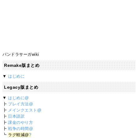
パンドラサーガwiki
Remake版まとめ
▼
はじめに
Legacy版まとめ
▼
はじめに@
┣
プレイ方法@
┣
メインクエスト@
┣
日本語訳
┣
課金のやり方
┣
戦争の時間@
┗
ラグ軽減@
?