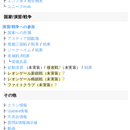
┣
エンブ系
/
無生物系
┗
ユニークmob
国家/演習/戦争
演習/戦争への参加
┣
国家への所属
┣
アスティア闘戯場
┣
廃都三国戦
/
勲章
/
戦果
┣
ジークヘイム
/
戦果
┣
攻城戦
/
戦果
┃ ┗
攻城兵器
┣
起動演習
（未実装）/
侵攻戦
?
（未実装） /
戦果
┣
レオンゲール新鋭戦（未実装）
?
┣
レオンゲール精鋭戦（未実装）
?
┗
ファイトクラブ（未実装）
?
その他
┣
クラン情報
┣
Update情報
┣
不具合情報
┣
質問&情報掲示板
┣
動画