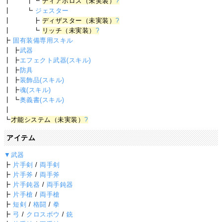
┃ ┃┗
ディアボロス（未実装）
?
┃ ┗
ジェスター
┃ ┣
ディザスター（未実装）
?
┃ ┗
リッチ（未実装）
?
┣
固有装備専用スキル
┃ ┣
武器
┃ ┣
エフェクト武器(スキル)
┃ ┣
防具
┃ ┣
装飾品(スキル)
┃ ┣
魂(スキル)
┃ ┗
奥義書(スキル)
┃
┗
才能システム（未実装）
?
アイテム
▼武器
┣
片手剣
/
両手剣
┣
片手斧
/
両手斧
┣
片手鈍器
/
両手鈍器
┣
片手槍
/
両手槍
┣
短剣
/
格闘
/
拳
┣
弓
/
クロスボウ
/
銃