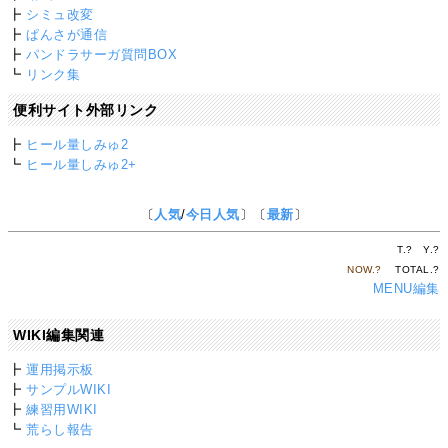
┣
シミュ改変
┣
ぱんさが通信
┣
パンドラサーガ質問BOX
┗
リンク集
便利サイト外部リンク
┣
ヒール量しみゅ2
┗
ヒール量しみゅ2+
〔
人気
/
今日人気
〕〔
最新
〕
T.
?
Y.
?
NOW.
?
TOTAL.
?
MENU編集
WIKI編集関連
┣
運用掲示板
┣
サンプルWIKI
┣
練習用WIKI
┗
荒らし報告