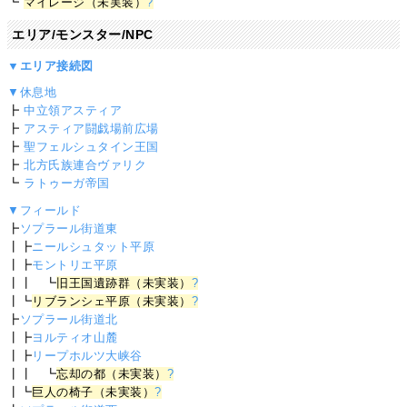
┗
マイレージ（未実装）
?
エリア/モンスター/NPC
▼エリア接続図
▼休息地
┣
中立領アスティア
┣
アスティア闘戯場前広場
┣
聖フェルシュタイン王国
┣
北方氏族連合ヴァリク
┗
ラトゥーガ帝国
▼フィールド
┣
ソプラール街道東
┃┣
ニールシュタット平原
┃┣
モントリエ平原
┃┃ ┗
旧王国遺跡群（未実装）
?
┃┗
リブランシェ平原（未実装）
?
┣
ソプラール街道北
┃┣
ヨルティオ山麓
┃┣
リープホルツ大峡谷
┃┃ ┗
忘却の都（未実装）
?
┃┗
巨人の椅子（未実装）
?