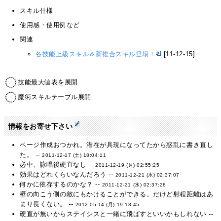
スキル仕様
使用感・使用例など
関連
各技能上級スキル＆新複合スキル登場！
[11-12-15]
技能最大値表を展開
魔術スキルテーブル展開
情報をお寄せ下さい
ページ作成おつかれ。潜在が具現になってたから惑乱に書き直し
た。 --
2011-12-17 (土) 18:04:11
必中、詠唱後硬直なし --
2011-12-19 (月) 02:55:25
効果はどれくらいなんだろう --
2011-12-21 (水) 02:37:07
何かに依存するのかな？ --
2011-12-21 (水) 02:37:28
壁の向こう側の敵にもかけることができる。だけど射程距離はあ
まり長くない。 --
2012-05-14 (月) 19:18:45
硬直が無いからステイシスと一緒に飛ばすといいかもしれない --