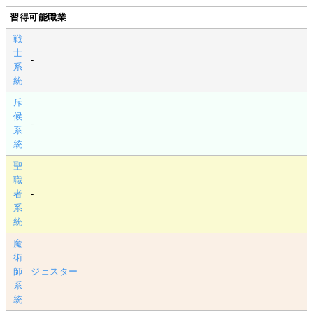
習得可能職業
戦
士
-
系
統
斥
候
-
系
統
聖
職
者
-
系
統
魔
術
師
ジェスター
系
統