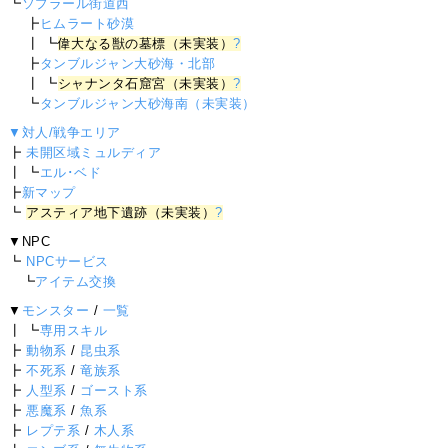
┗
ソプラール街道西
┣
ヒムラート砂漠
┃ ┗
偉大なる獣の墓標（未実装）
?
┣
タンブルジャン大砂海・北部
┃ ┗
シャナンタ石窟宮（未実装）
?
┗
タンブルジャン大砂海南（未実装）
▼対人/戦争エリア
┣
未開区域ミュルディア
┃ ┗
エル･ベド
┣
新マップ
┗
アスティア地下遺跡（未実装）
?
▼NPC
┗
NPCサービス
┗
アイテム交換
▼
モンスター
/
一覧
┃ ┗
専用スキル
┣
動物系
/
昆虫系
┣
不死系
/
竜族系
┣
人型系
/
ゴースト系
┣
悪魔系
/
魚系
┣
レプテ系
/
木人系