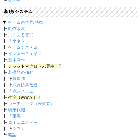
┗
火の島
基礎/システム
▼
ゲームの世界/特徴
┣
動作環境
┣
よくある質問
┃ ┗
小ネタ
┣
ゲームシステム
┣
インターフェイス
┣
基本操作
┣
チャットマクロ（未実装）
?
┣
装備品の強化
┃ ┣
鍛錬値
┃ ┣
武器防具改造
┃ ┗
魂システム
┣
生産（未実装）
?
┣
コーティング（未実装）
┣
騎乗戦闘
┃ ┗
軍馬
┣
コミュニティー
┃ ┗
クラン
┗
略語