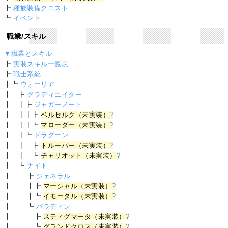
┣
種族装備クエスト
┗
イベント
職業/スキル
▼職業とスキル
┣
実装スキル一覧表
┣
戦士系統
┃┗
ウォーリア
┃ ┣
グラディエイター
┃ ┃┣
ジャガーノート
┃ ┃┃┣
ベルセルク（未実装）
?
┃ ┃┃┗
マローダー（未実装）
?
┃ ┃┗
ドラグーン
┃ ┃ ┣
トルーパー（未実装）
?
┃ ┃ ┗
チャリオット（未実装）
?
┃ ┗
ナイト
┃ ┣
ジェネラル
┃ ┃┣
マーシャル（未実装）
?
┃ ┃┗
イモータル（未実装）
?
┃ ┗
パラディン
┃ ┣
スティグマータ（未実装）
?
┃ ┗
グランドクロス（未実装）
?