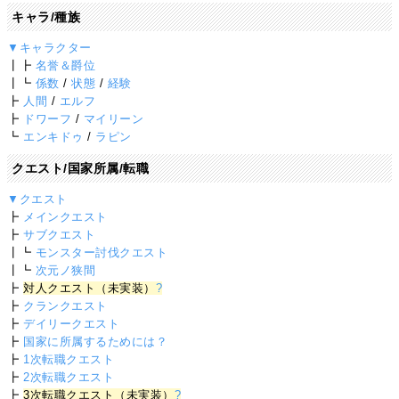
キャラ/種族
▼キャラクター
┃┣
名誉＆爵位
┃┗
係数
/
状態
/
経験
┣
人間
/
エルフ
┣
ドワーフ
/
マイリーン
┗
エンキドゥ
/
ラピン
クエスト/国家所属/転職
▼クエスト
┣
メインクエスト
┣
サブクエスト
┃┗
モンスター討伐クエスト
┃┗
次元ノ狭間
┣
対人クエスト（未実装）
?
┣
クランクエスト
┣
デイリークエスト
┣
国家に所属するためには？
┣
1次転職クエスト
┣
2次転職クエスト
┣
3次転職クエスト（未実装）
?