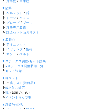
┗
片手杖
/
両手杖
▼防具
┣
ヘルメット
/
盾
┣
トーソ
/
クィス
┣
グローブ
/
ブーツ
┣
種族専用装備
┗
課金セット防具リスト
▼装飾品
┣
アミュレット
┣
イヤリング
/
指輪
┗
マント
/
ベルト
▼ステータス調整/セット効果
┣
●ステータス調整装備一覧
┗
セット装備
▼魂リスト
┃┗
魂リスト(装飾品)
┣
魂とMob対応
┣
魂
（以前のもの）
┗
イベントマップ魂
▼雑貨/その他