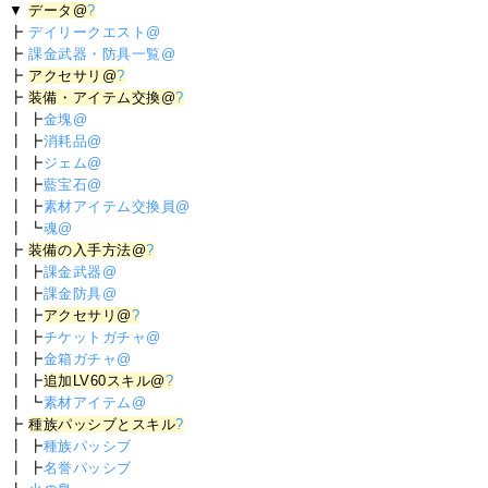
▼
データ@
?
┣
デイリークエスト@
┣
課金武器・防具一覧@
┣
アクセサリ@
?
┣
装備・アイテム交換@
?
┃ ┣
金塊@
┃ ┣
消耗品@
┃ ┣
ジェム@
┃ ┣
藍宝石@
┃ ┣
素材アイテム交換員@
┃ ┗
魂@
┣
装備の入手方法@
?
┃ ┣
課金武器@
┃ ┣
課金防具@
┃ ┣
アクセサリ@
?
┃ ┣
チケットガチャ@
┃ ┣
金箱ガチャ@
┃ ┣
追加LV60スキル@
?
┃ ┗
素材アイテム@
┣
種族パッシブとスキル
?
┃ ┣
種族パッシブ
┃ ┣
名誉パッシブ