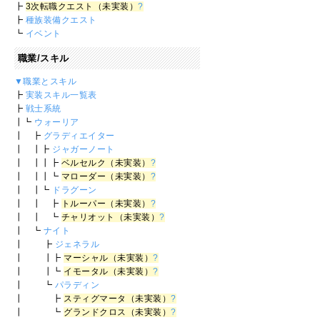
┣
3次転職クエスト（未実装）
?
┣
種族装備クエスト
┗
イベント
職業/スキル
▼職業とスキル
┣
実装スキル一覧表
┣
戦士系統
┃┗
ウォーリア
┃ ┣
グラディエイター
┃ ┃┣
ジャガーノート
┃ ┃┃┣
ベルセルク（未実装）
?
┃ ┃┃┗
マローダー（未実装）
?
┃ ┃┗
ドラグーン
┃ ┃ ┣
トルーパー（未実装）
?
┃ ┃ ┗
チャリオット（未実装）
?
┃ ┗
ナイト
┃ ┣
ジェネラル
┃ ┃┣
マーシャル（未実装）
?
┃ ┃┗
イモータル（未実装）
?
┃ ┗
パラディン
┃ ┣
スティグマータ（未実装）
?
┃ ┗
グランドクロス（未実装）
?