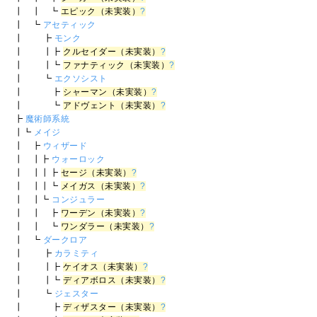
┃ ┃ ┗
エピック（未実装）
?
┃ ┗
アセティック
┃ ┣
モンク
┃ ┃┣
クルセイダー（未実装）
?
┃ ┃┗
ファナティック（未実装）
?
┃ ┗
エクソシスト
┃ ┣
シャーマン（未実装）
?
┃ ┗
アドヴェント（未実装）
?
┣
魔術師系統
┃┗
メイジ
┃ ┣
ウィザード
┃ ┃┣
ウォーロック
┃ ┃┃┣
セージ（未実装）
?
┃ ┃┃┗
メイガス（未実装）
?
┃ ┃┗
コンジュラー
┃ ┃ ┣
ワーデン（未実装）
?
┃ ┃ ┗
ワンダラー（未実装）
?
┃ ┗
ダークロア
┃ ┣
カラミティ
┃ ┃┣
ケイオス（未実装）
?
┃ ┃┗
ディアボロス（未実装）
?
┃ ┗
ジェスター
┃ ┣
ディザスター（未実装）
?