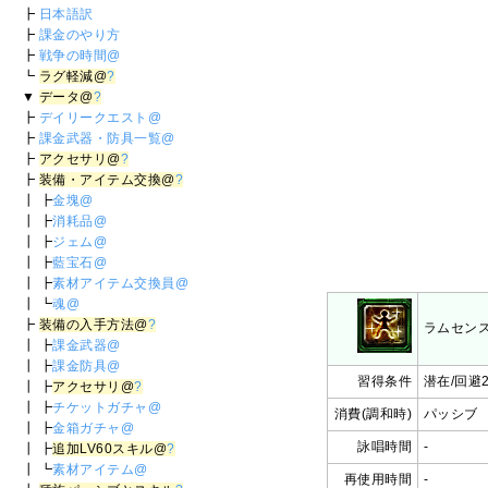
┣
日本語訳
┣
課金のやり方
┣
戦争の時間@
┗
ラグ軽減@
?
▼
データ@
?
┣
デイリークエスト@
┣
課金武器・防具一覧@
┣
アクセサリ@
?
┣
装備・アイテム交換@
?
┃ ┣
金塊@
┃ ┣
消耗品@
┃ ┣
ジェム@
┃ ┣
藍宝石@
┃ ┣
素材アイテム交換員@
┃ ┗
魂@
┣
装備の入手方法@
?
ラムセン
┃ ┣
課金武器@
┃ ┣
課金防具@
習得条件
潜在/回避2
┃ ┣
アクセサリ@
?
┃ ┣
チケットガチャ@
消費(調和時)
パッシブ
┃ ┣
金箱ガチャ@
詠唱時間
-
┃ ┣
追加LV60スキル@
?
┃ ┗
素材アイテム@
再使用時間
-