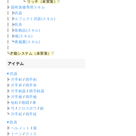
┃ ┗
リッチ（未実装）
?
┣
固有装備専用スキル
┃ ┣
武器
┃ ┣
エフェクト武器(スキル)
┃ ┣
防具
┃ ┣
装飾品(スキル)
┃ ┣
魂(スキル)
┃ ┗
奥義書(スキル)
┃
┗
才能システム（未実装）
?
アイテム
▼武器
┣
片手剣
/
両手剣
┣
片手斧
/
両手斧
┣
片手鈍器
/
両手鈍器
┣
片手槍
/
両手槍
┣
短剣
/
格闘
/
拳
┣
弓
/
クロスボウ
/
銃
┗
片手杖
/
両手杖
▼防具
┣
ヘルメット
/
盾
┣
トーソ
/
クィス