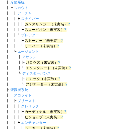
┣
斥候系統
┃┗
スカウト
┃ ┣
アーチャー
┃ ┃┣
スナイパー
┃ ┃┃┣
ガンスリンガー（未実装）
?
┃ ┃┃┗
スコーピオン（未実装）
?
┃ ┃┗
プレデター
┃ ┃ ┣
ストーカー（未実装）
?
┃ ┃ ┗
リーバー（未実装）
?
┃ ┗
エージェント
┃ ┣
アサシン
┃ ┃┣
ガロウズ（未実装）
?
┃ ┃┗
エクスクルード（未実装）
?
┃ ┗
ディスターバンス
┃ ┣
ミミック（未実装）
?
┃ ┗
アジテーター（未実装）
?
┣
聖職者系統
┃┗
アコライト
┃ ┣
プリースト
┃ ┃┣
クレリック
┃ ┃┃┣
カーディナル（未実装）
?
┃ ┃┃┗
ビショップ（未実装）
?
┃ ┃┗
エンチャンター
┃ ┃ ┣
シーカー（未実装）
?