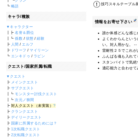
┃ ┗
クラン
技巧スキルテーブル
┗
略語
キャラ/種族
情報をお寄せ下さい
▼キャラクター
┃┣
名誉＆爵位
誰か体感どんな感じか
┃┗
係数
/
状態
/
経験
よくわからんという
┣
人間
/
エルフ
い。対人用かな。 --
┣
ドワーフ
/
マイリーン
雷耐性２５でこれが
┗
エンキドゥ
/
ラピン
ふんばる魂も入れて
スタンバイトで気絶
クエスト/国家所属/転職
適応能力と合わせて
▼クエスト
┣
メインクエスト
┣
サブクエスト
┃┗
モンスター討伐クエスト
┃┗
次元ノ狭間
┣
対人クエスト（未実装）
?
┣
クランクエスト
┣
デイリークエスト
┣
国家に所属するためには？
┣
1次転職クエスト
┣
2次転職クエスト