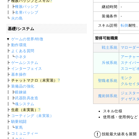
┣
種族パッシブとスキル
?
┃ ┣
種族パッシブ
継続時間
-
┃ ┣
名誉パッシブ
装備条件
-
┗
火の島
スキル説明
転倒
耐性
基礎/システム
習得可能職業
▼
ゲームの世界/特徴
┣
動作環境
戦士系統
マローダ
┣
よくある質問
┃ ┗
小ネタ
アーチャ
┣
ゲームシステム
斥候系統
スナイパ
┣
インターフェイス
スコーピ
┣
基本操作
モンク
┣
チャットマクロ（未実装）
?
聖職者系統
クルセイ
┣
装備品の強化
┃ ┣
鍛錬値
ジェスタ
魔術師系統
┃ ┣
武器防具改造
ディザス
┃ ┗
魂システム
┣
生産（未実装）
?
スキル仕様
┣
コーティング（未実装）
使用感・使用例など
┣
騎乗戦闘
┃ ┗
軍馬
┣
コミュニティー
技能最大値表を展開