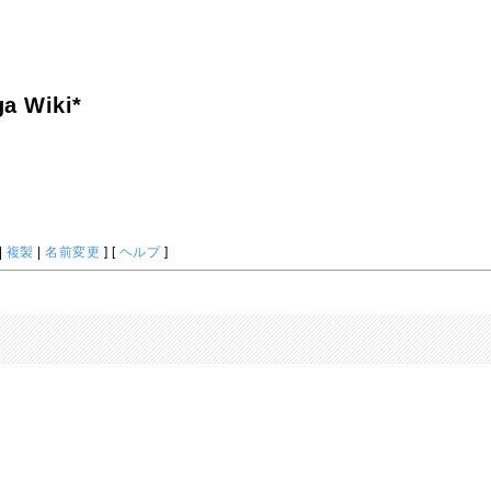
a Wiki*
|
複製
|
名前変更
] [
ヘルプ
]