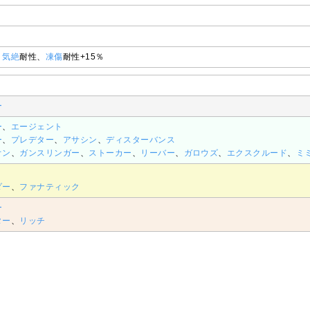
、
気絶
耐性、
凍傷
耐性+15％
ー
ー
、
エージェント
ー
、
プレデター
、
アサシン
、
ディスターバンス
オン
、
ガンスリンガー
、
ストーカー
、
リーバー
、
ガロウズ
、
エクスクルード
、
ミ
ダー
、
ファナティック
ー
ター
、
リッチ