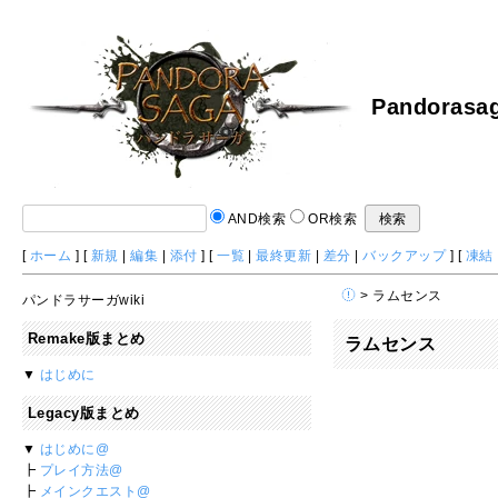
Pandorasag
AND検索
OR検索
[
ホーム
] [
新規
|
編集
|
添付
] [
一覧
|
最終更新
|
差分
|
バックアップ
] [
凍結
> ラムセンス
パンドラサーガwiki
Remake版まとめ
ラムセンス
▼
はじめに
Legacy版まとめ
▼
はじめに@
┣
プレイ方法@
┣
メインクエスト@