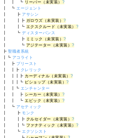
┃ ┃ ┗
リーバー（未実装）
?
┃ ┗
エージェント
┃ ┣
アサシン
┃ ┃┣
ガロウズ（未実装）
?
┃ ┃┗
エクスクルード（未実装）
?
┃ ┗
ディスターバンス
┃ ┣
ミミック（未実装）
?
┃ ┗
アジテーター（未実装）
?
┣
聖職者系統
┃┗
アコライト
┃ ┣
プリースト
┃ ┃┣
クレリック
┃ ┃┃┣
カーディナル（未実装）
?
┃ ┃┃┗
ビショップ（未実装）
?
┃ ┃┗
エンチャンター
┃ ┃ ┣
シーカー（未実装）
?
┃ ┃ ┗
エピック（未実装）
?
┃ ┗
アセティック
┃ ┣
モンク
┃ ┃┣
クルセイダー（未実装）
?
┃ ┃┗
ファナティック（未実装）
?
┃ ┗
エクソシスト
┃ ┣
シャーマン（未実装）
?