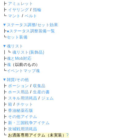
┣
アミュレット
┣
イヤリング
/
指輪
┗
マント
/
ベルト
▼ステータス調整/セット効果
┣
●ステータス調整装備一覧
┗
セット装備
▼魂リスト
┃┗
魂リスト(装飾品)
┣
魂とMob対応
┣
魂
（以前のもの）
┗
イベントマップ魂
▼雑貨/その他
┣
ポーション
/
収集品
┣
ホース用品
/
生産の書
┣
スキル用消耗品
/
ジェム
┣
箱
/
チケット
┣
香油秘薬石版
┣
その他アイテム
┣
新・三国戦争アイテム
┣
攻城戦用消耗品
┗
お洒落専用アイテム（未実装）
?