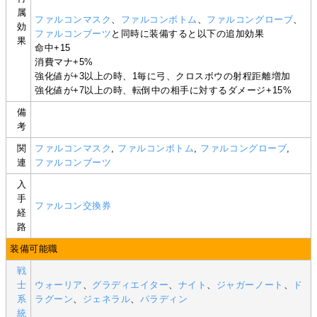
属
ファルコンマスク
、
ファルコンボトム
、
ファルコングローブ
、
効
ファルコンブーツ
と同時に装備すると以下の追加効果
果
命中+15
消費マナ+5%
強化値が+3以上の時、1毎に弓、クロスボウの射程距離増加
強化値が+7以上の時、転倒中の相手に対するダメージ+15%
備
考
関
ファルコンマスク
,
ファルコンボトム
,
ファルコングローブ
,
連
ファルコンブーツ
入
手
ファルコン交換券
経
路
装備可能職
戦
士
ウォーリア
、
グラディエイター
、
ナイト
、
ジャガーノート
、
ド
系
ラグーン
、
ジェネラル
、
パラディン
統