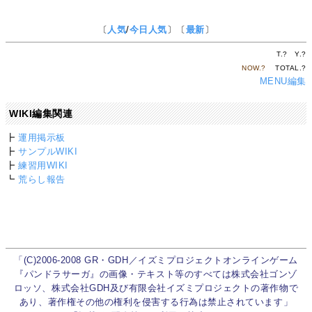
〔
人気
/
今日人気
〕〔
最新
〕
T.
?
Y.
?
NOW.
?
TOTAL.
?
MENU編集
WIKI編集関連
┣
運用掲示板
┣
サンプルWIKI
┣
練習用WIKI
┗
荒らし報告
「(C)2006-2008 GR・GDH／イズミプロジェクトオンラインゲーム
『パンドラサーガ』の画像・テキスト等のすべては株式会社ゴンゾ
ロッソ、株式会社GDH及び有限会社イズミプロジェクトの著作物で
あり、著作権その他の権利を侵害する行為は禁止されています」