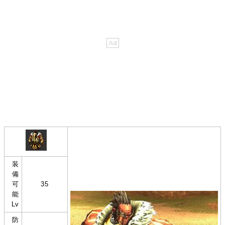
装
備
可
35
能
Lv
防