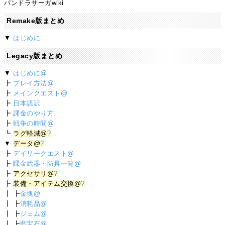
パンドラサーガwiki
Remake版まとめ
▼
はじめに
Legacy版まとめ
▼
はじめに@
┣
プレイ方法@
┣
メインクエスト@
┣
日本語訳
┣
課金のやり方
┣
戦争の時間@
┗
ラグ軽減@
?
▼
データ@
?
┣
デイリークエスト@
┣
課金武器・防具一覧@
┣
アクセサリ@
?
┣
装備・アイテム交換@
?
┃ ┣
金塊@
┃ ┣
消耗品@
┃ ┣
ジェム@
┃ ┣
藍宝石@