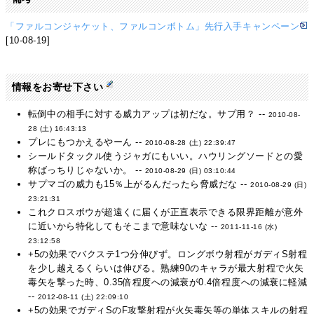
「ファルコンジャケット、ファルコンボトム」先行入手キャンペーン
[10-08-19]
情報をお寄せ下さい
転倒中の相手に対する威力アップは初だな。サプ用？ --
2010-08-
28 (土) 16:43:13
プレにもつかえるやーん --
2010-08-28 (土) 22:39:47
シールドタックル使うジャガにもいい。ハウリングソードとの愛
称ばっちりじゃないか。 --
2010-08-29 (日) 03:10:44
サプマゴの威力も15％上がるんだったら脅威だな --
2010-08-29 (日)
23:21:31
これクロスボウが超遠くに届くが正直表示できる限界距離が意外
に近いから特化してもそこまで意味ないな --
2011-11-16 (水)
23:12:58
+5の効果でバクステ1つ分伸びず。ロングボウ射程がガディS射程
を少し越えるくらいは伸びる。熟練90のキャラが最大射程で火矢
毒矢を撃った時、0.35倍程度への減衰が0.4倍程度への減衰に軽減
--
2012-08-11 (土) 22:09:10
+5の効果でガディSのF攻撃射程が火矢毒矢等の単体スキルの射程