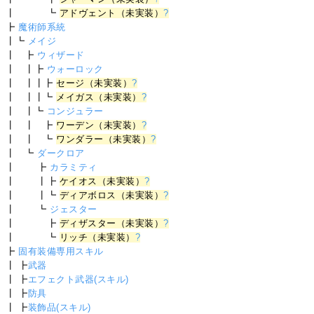
┃ ┗
アドヴェント（未実装）
?
┣
魔術師系統
┃┗
メイジ
┃ ┣
ウィザード
┃ ┃┣
ウォーロック
┃ ┃┃┣
セージ（未実装）
?
┃ ┃┃┗
メイガス（未実装）
?
┃ ┃┗
コンジュラー
┃ ┃ ┣
ワーデン（未実装）
?
┃ ┃ ┗
ワンダラー（未実装）
?
┃ ┗
ダークロア
┃ ┣
カラミティ
┃ ┃┣
ケイオス（未実装）
?
┃ ┃┗
ディアボロス（未実装）
?
┃ ┗
ジェスター
┃ ┣
ディザスター（未実装）
?
┃ ┗
リッチ（未実装）
?
┣
固有装備専用スキル
┃ ┣
武器
┃ ┣
エフェクト武器(スキル)
┃ ┣
防具
┃ ┣
装飾品(スキル)