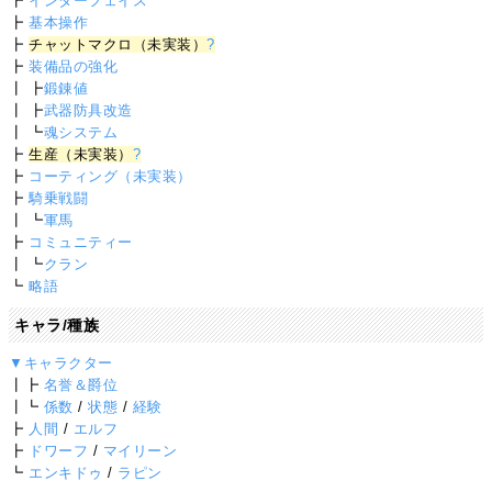
┣
インターフェイス
┣
基本操作
┣
チャットマクロ（未実装）
?
┣
装備品の強化
┃ ┣
鍛錬値
┃ ┣
武器防具改造
┃ ┗
魂システム
┣
生産（未実装）
?
┣
コーティング（未実装）
┣
騎乗戦闘
┃ ┗
軍馬
┣
コミュニティー
┃ ┗
クラン
┗
略語
キャラ/種族
▼キャラクター
┃┣
名誉＆爵位
┃┗
係数
/
状態
/
経験
┣
人間
/
エルフ
┣
ドワーフ
/
マイリーン
┗
エンキドゥ
/
ラピン