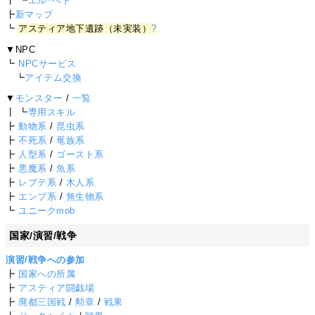
┃ ┗
エル･ベド
┣
新マップ
┗
アスティア地下遺跡（未実装）
?
▼NPC
┗
NPCサービス
┗
アイテム交換
▼
モンスター
/
一覧
┃ ┗
専用スキル
┣
動物系
/
昆虫系
┣
不死系
/
竜族系
┣
人型系
/
ゴースト系
┣
悪魔系
/
魚系
┣
レプテ系
/
木人系
┣
エンブ系
/
無生物系
┗
ユニークmob
国家/演習/戦争
演習/戦争への参加
┣
国家への所属
┣
アスティア闘戯場
┣
廃都三国戦
/
勲章
/
戦果