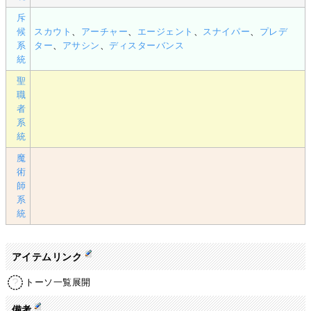
斥
候
スカウト
、
アーチャー
、
エージェント
、
スナイパー
、
プレデ
系
ター
、
アサシン
、
ディスターバンス
統
聖
職
者
系
統
魔
術
師
系
統
アイテムリンク
トーソ一覧展開
備考