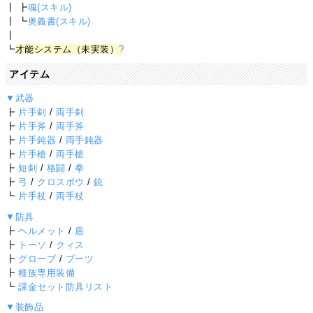
┃ ┣
魂(スキル)
┃ ┗
奥義書(スキル)
┃
┗
才能システム（未実装）
?
アイテム
▼武器
┣
片手剣
/
両手剣
┣
片手斧
/
両手斧
┣
片手鈍器
/
両手鈍器
┣
片手槍
/
両手槍
┣
短剣
/
格闘
/
拳
┣
弓
/
クロスボウ
/
銃
┗
片手杖
/
両手杖
▼防具
┣
ヘルメット
/
盾
┣
トーソ
/
クィス
┣
グローブ
/
ブーツ
┣
種族専用装備
┗
課金セット防具リスト
▼装飾品