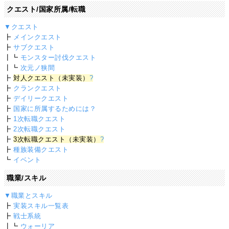
クエスト/国家所属/転職
▼クエスト
┣
メインクエスト
┣
サブクエスト
┃┗
モンスター討伐クエスト
┃┗
次元ノ狭間
┣
対人クエスト（未実装）
?
┣
クランクエスト
┣
デイリークエスト
┣
国家に所属するためには？
┣
1次転職クエスト
┣
2次転職クエスト
┣
3次転職クエスト（未実装）
?
┣
種族装備クエスト
┗
イベント
職業/スキル
▼職業とスキル
┣
実装スキル一覧表
┣
戦士系統
┃┗
ウォーリア