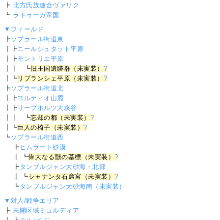
┣
北方氏族連合ヴァリク
┗
ラトゥーガ帝国
▼フィールド
┣
ソプラール街道東
┃┣
ニールシュタット平原
┃┣
モントリエ平原
┃┃ ┗
旧王国遺跡群（未実装）
?
┃┗
リブランシェ平原（未実装）
?
┣
ソプラール街道北
┃┣
ヨルティオ山麓
┃┣
リープホルツ大峡谷
┃┃ ┗
忘却の都（未実装）
?
┃┗
巨人の椅子（未実装）
?
┗
ソプラール街道西
┣
ヒムラート砂漠
┃ ┗
偉大なる獣の墓標（未実装）
?
┣
タンブルジャン大砂海・北部
┃ ┗
シャナンタ石窟宮（未実装）
?
┗
タンブルジャン大砂海南（未実装）
▼対人/戦争エリア
┣
未開区域ミュルディア