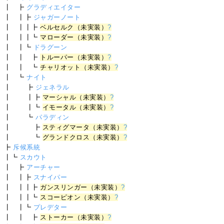
┃ ┣
グラディエイター
┃ ┃┣
ジャガーノート
┃ ┃┃┣
ベルセルク（未実装）
?
┃ ┃┃┗
マローダー（未実装）
?
┃ ┃┗
ドラグーン
┃ ┃ ┣
トルーパー（未実装）
?
┃ ┃ ┗
チャリオット（未実装）
?
┃ ┗
ナイト
┃ ┣
ジェネラル
┃ ┃┣
マーシャル（未実装）
?
┃ ┃┗
イモータル（未実装）
?
┃ ┗
パラディン
┃ ┣
スティグマータ（未実装）
?
┃ ┗
グランドクロス（未実装）
?
┣
斥候系統
┃┗
スカウト
┃ ┣
アーチャー
┃ ┃┣
スナイパー
┃ ┃┃┣
ガンスリンガー（未実装）
?
┃ ┃┃┗
スコーピオン（未実装）
?
┃ ┃┗
プレデター
┃ ┃ ┣
ストーカー（未実装）
?