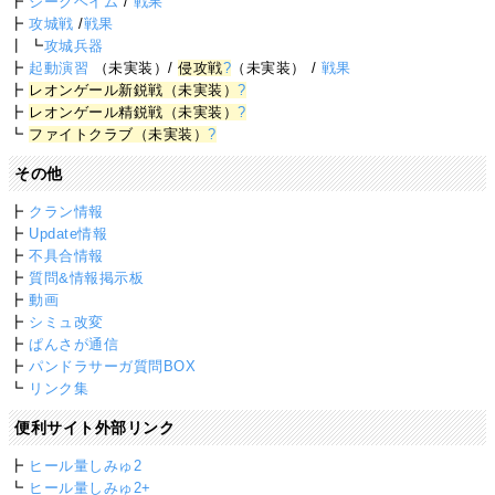
┣
ジークヘイム
/
戦果
┣
攻城戦
/
戦果
┃ ┗
攻城兵器
┣
起動演習
（未実装）/
侵攻戦
?
（未実装） /
戦果
┣
レオンゲール新鋭戦（未実装）
?
┣
レオンゲール精鋭戦（未実装）
?
┗
ファイトクラブ（未実装）
?
その他
┣
クラン情報
┣
Update情報
┣
不具合情報
┣
質問&情報掲示板
┣
動画
┣
シミュ改変
┣
ぱんさが通信
┣
パンドラサーガ質問BOX
┗
リンク集
便利サイト外部リンク
┣
ヒール量しみゅ2
┗
ヒール量しみゅ2+