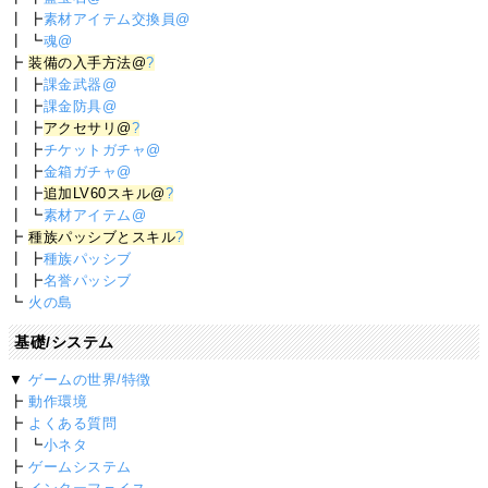
┃ ┣
素材アイテム交換員@
┃ ┗
魂@
┣
装備の入手方法@
?
┃ ┣
課金武器@
┃ ┣
課金防具@
┃ ┣
アクセサリ@
?
┃ ┣
チケットガチャ@
┃ ┣
金箱ガチャ@
┃ ┣
追加LV60スキル@
?
┃ ┗
素材アイテム@
┣
種族パッシブとスキル
?
┃ ┣
種族パッシブ
┃ ┣
名誉パッシブ
┗
火の島
基礎/システム
▼
ゲームの世界/特徴
┣
動作環境
┣
よくある質問
┃ ┗
小ネタ
┣
ゲームシステム