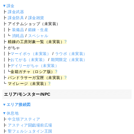
▼課金
┣
課金武器
┣
課金防具
/
課金雑貨
┣ アイテムショップ（未実装）
┃┣
装備品
/
鍛錬・生産
┃┗
消耗品
/
スペシャル
┣
精錬の工房対象一覧（未実装）
?
┣ がちゃ
┃┣
マーイボゥ（未実装）
/
ラウボ（未実装）
┃┣
おてがる（未実装）
/
期間限定（未実装）
┃┣
デイリーがちゃ（未実装）
┃┗
金箱ガチャ（ロシア版）
?
┣
パンドラサーガ宝匣（未実装）
?
┗
マイレージ（未実装）
?
エリア/モンスター/NPC
▼エリア接続図
▼休息地
┣
中立領アスティア
┣
アスティア闘戯場前広場
┣
聖フェルシュタイン王国