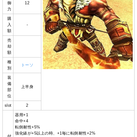
御
12
力
購
入
-
額
売
却
額
種
トーソ
別
装
備
上半身
部
位
slot
2
器用+1
命中+4
転倒耐性+5%
強化値が+5以上の時、+1毎に転倒耐性+2%
付