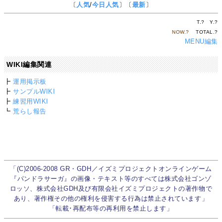
〔
人気
/
今日人気
〕〔
最新
〕
T.
?
Y.
?
NOW.
?
TOTAL.
?
MENU編集
WIKI編集関連
┣
運用掲示板
┣
サンプルWIKI
┣
練習用WIKI
┗
荒らし報告
「(C)2006-2008 GR・GDH／イズミプロジェクトオンラインゲーム
『パンドラサーガ』の画像・テキスト等のすべては株式会社ゴンゾ
ロッソ、株式会社GDH及び有限会社イズミプロジェクトの著作物で
あり、著作権その他の権利を侵害する行為は禁止されています」
「転載･再配布等の再利用を禁止します」