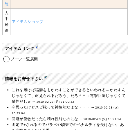
統
入
手
アイテムショップ
経
路
アイテムリンク
ブーツ一覧展開
情報をお寄せ下さい
これを履けば稲妻をもかわすことができるといわれる←かわすん
じゃなくて、耐えられるだろう、だろ＾＾；電撃回避じゃなくて
耐性だしｗ --
2010-02-22 (月) 21:00:33
今思ったけどスピ靴って神性能だよな・・・ --
2010-02-23 (火)
10:33:04
回避が俊敏だったら壊れ性能なのにな --
2010-02-23 (火) 18:21:24
固定で+されるのでパラペや騎乗でのペナルティを受けない。あ