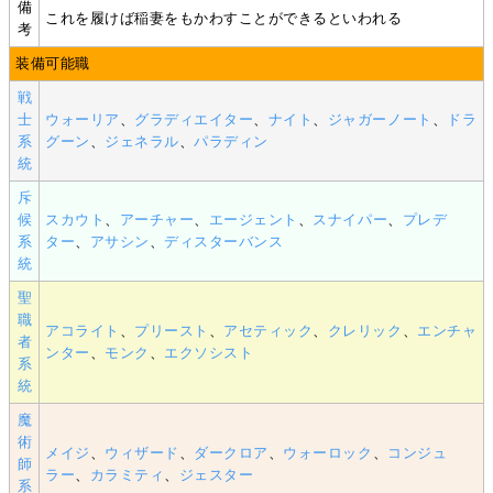
備
これを履けば稲妻をもかわすことができるといわれる
考
装備可能職
戦
士
ウォーリア
、
グラディエイター
、
ナイト
、
ジャガーノート
、
ドラ
系
グーン
、
ジェネラル
、
パラディン
統
斥
候
スカウト
、
アーチャー
、
エージェント
、
スナイパー
、
プレデ
系
ター
、
アサシン
、
ディスターバンス
統
聖
職
アコライト
、
プリースト
、
アセティック
、
クレリック
、
エンチャ
者
ンター
、
モンク
、
エクソシスト
系
統
魔
術
メイジ
、
ウィザード
、
ダークロア
、
ウォーロック
、
コンジュ
師
ラー
、
カラミティ
、
ジェスター
系