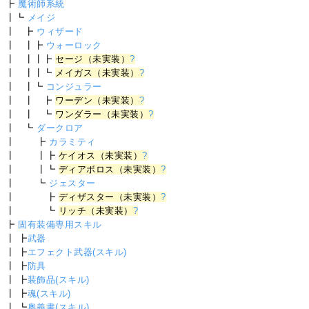
┣
魔術師系統
┃┗
メイジ
┃ ┣
ウィザード
┃ ┃┣
ウォーロック
┃ ┃┃┣
セージ（未実装）
?
┃ ┃┃┗
メイガス（未実装）
?
┃ ┃┗
コンジュラー
┃ ┃ ┣
ワーデン（未実装）
?
┃ ┃ ┗
ワンダラー（未実装）
?
┃ ┗
ダークロア
┃ ┣
カラミティ
┃ ┃┣
ケイオス（未実装）
?
┃ ┃┗
ディアボロス（未実装）
?
┃ ┗
ジェスター
┃ ┣
ディザスター（未実装）
?
┃ ┗
リッチ（未実装）
?
┣
固有装備専用スキル
┃ ┣
武器
┃ ┣
エフェクト武器(スキル)
┃ ┣
防具
┃ ┣
装飾品(スキル)
┃ ┣
魂(スキル)
┃ ┗
奥義書(スキル)