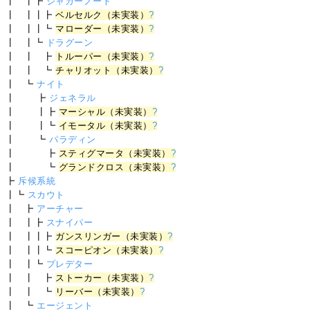
┃ ┃┣
ジャガーノート
┃ ┃┃┣
ベルセルク（未実装）
?
┃ ┃┃┗
マローダー（未実装）
?
┃ ┃┗
ドラグーン
┃ ┃ ┣
トルーパー（未実装）
?
┃ ┃ ┗
チャリオット（未実装）
?
┃ ┗
ナイト
┃ ┣
ジェネラル
┃ ┃┣
マーシャル（未実装）
?
┃ ┃┗
イモータル（未実装）
?
┃ ┗
パラディン
┃ ┣
スティグマータ（未実装）
?
┃ ┗
グランドクロス（未実装）
?
┣
斥候系統
┃┗
スカウト
┃ ┣
アーチャー
┃ ┃┣
スナイパー
┃ ┃┃┣
ガンスリンガー（未実装）
?
┃ ┃┃┗
スコーピオン（未実装）
?
┃ ┃┗
プレデター
┃ ┃ ┣
ストーカー（未実装）
?
┃ ┃ ┗
リーバー（未実装）
?
┃ ┗
エージェント