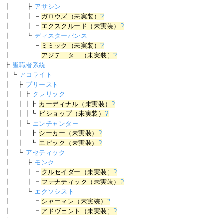
┃ ┣
アサシン
┃ ┃┣
ガロウズ（未実装）
?
┃ ┃┗
エクスクルード（未実装）
?
┃ ┗
ディスターバンス
┃ ┣
ミミック（未実装）
?
┃ ┗
アジテーター（未実装）
?
┣
聖職者系統
┃┗
アコライト
┃ ┣
プリースト
┃ ┃┣
クレリック
┃ ┃┃┣
カーディナル（未実装）
?
┃ ┃┃┗
ビショップ（未実装）
?
┃ ┃┗
エンチャンター
┃ ┃ ┣
シーカー（未実装）
?
┃ ┃ ┗
エピック（未実装）
?
┃ ┗
アセティック
┃ ┣
モンク
┃ ┃┣
クルセイダー（未実装）
?
┃ ┃┗
ファナティック（未実装）
?
┃ ┗
エクソシスト
┃ ┣
シャーマン（未実装）
?
┃ ┗
アドヴェント（未実装）
?