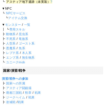
┗
アスティア地下遺跡（未実装）
?
▼NPC
┗
NPCサービス
┗
アイテム交換
▼
モンスター
/
一覧
┃ ┗
専用スキル
┣
動物系
/
昆虫系
┣
不死系
/
竜族系
┣
人型系
/
ゴースト系
┣
悪魔系
/
魚系
┣
レプテ系
/
木人系
┣
エンブ系
/
無生物系
┗
ユニークmob
国家/演習/戦争
演習/戦争への参加
┣
国家への所属
┣
アスティア闘戯場
┣
廃都三国戦
/
勲章
/
戦果
┣
ジークヘイム
/
戦果
┣
攻城戦
/
戦果