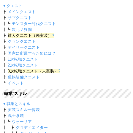
▼クエスト
┣
メインクエスト
┣
サブクエスト
┃┗
モンスター討伐クエスト
┃┗
次元ノ狭間
┣
対人クエスト（未実装）
?
┣
クランクエスト
┣
デイリークエスト
┣
国家に所属するためには？
┣
1次転職クエスト
┣
2次転職クエスト
┣
3次転職クエスト（未実装）
?
┣
種族装備クエスト
┗
イベント
職業/スキル
▼職業とスキル
┣
実装スキル一覧表
┣
戦士系統
┃┗
ウォーリア
┃ ┣
グラディエイター