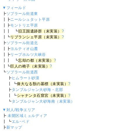
▼フィールド
┣
ソプラール街道東
┃┣
ニールシュタット平原
┃┣
モントリエ平原
┃┃ ┗
旧王国遺跡群（未実装）
?
┃┗
リブランシェ平原（未実装）
?
┣
ソプラール街道北
┃┣
ヨルティオ山麓
┃┣
リープホルツ大峡谷
┃┃ ┗
忘却の都（未実装）
?
┃┗
巨人の椅子（未実装）
?
┗
ソプラール街道西
┣
ヒムラート砂漠
┃ ┗
偉大なる獣の墓標（未実装）
?
┣
タンブルジャン大砂海・北部
┃ ┗
シャナンタ石窟宮（未実装）
?
┗
タンブルジャン大砂海南（未実装）
▼対人/戦争エリア
┣
未開区域ミュルディア
┃ ┗
エル･ベド
┣
新マップ