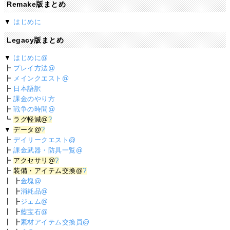
Remake版まとめ
▼
はじめに
Legacy版まとめ
▼
はじめに@
┣
プレイ方法@
┣
メインクエスト@
┣
日本語訳
┣
課金のやり方
┣
戦争の時間@
┗
ラグ軽減@
?
▼
データ@
?
┣
デイリークエスト@
┣
課金武器・防具一覧@
┣
アクセサリ@
?
┣
装備・アイテム交換@
?
┃ ┣
金塊@
┃ ┣
消耗品@
┃ ┣
ジェム@
┃ ┣
藍宝石@
┃ ┣
素材アイテム交換員@