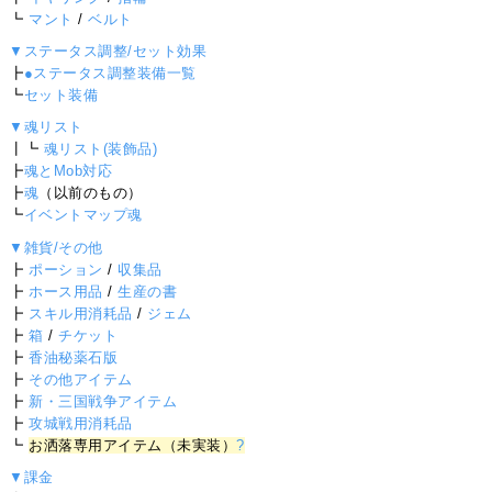
┗
マント
/
ベルト
▼ステータス調整/セット効果
┣
●ステータス調整装備一覧
┗
セット装備
▼魂リスト
┃┗
魂リスト(装飾品)
┣
魂とMob対応
┣
魂
（以前のもの）
┗
イベントマップ魂
▼雑貨/その他
┣
ポーション
/
収集品
┣
ホース用品
/
生産の書
┣
スキル用消耗品
/
ジェム
┣
箱
/
チケット
┣
香油秘薬石版
┣
その他アイテム
┣
新・三国戦争アイテム
┣
攻城戦用消耗品
┗
お洒落専用アイテム（未実装）
?
▼課金