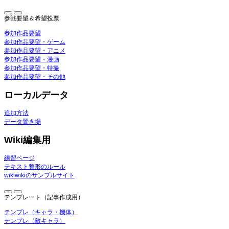
参戦要望＆希望投票
参加作品要望
参加作品要望・ゲーム
参加作品要望・アニメ
参加作品要望・漫画
参加作品要望・特撮
参加作品要望・その他
ローカルデータ
追加方法
データ置き場
Wiki編集用
練習ページ
テキスト整形のルール
wikiwikiのサンプルサイト
テンプレート（記事作成用）
テンプレ（キャラ・機体）
テンプレ（敵キャラ）