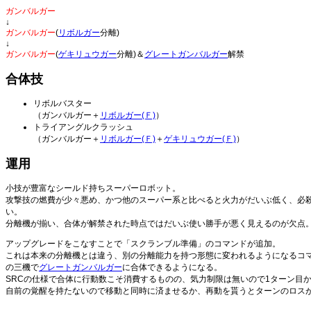
ガンバルガー
↓
ガンバルガー
(
リボルガー
分離)
↓
ガンバルガー
(
ゲキリュウガー
分離)＆
グレートガンバルガー
解禁
合体技
リボルバスター
（ガンバルガー＋
リボルガー(Ｆ)
）
トライアングルクラッシュ
（ガンバルガー＋
リボルガー(Ｆ)
＋
ゲキリュウガー(Ｆ)
）
運用
小技が豊富なシールド持ちスーパーロボット。
攻撃技の燃費が少々悪め、かつ他のスーパー系と比べると火力がだいぶ低く、必
い。
分離機が揃い、合体が解禁された時点ではだいぶ使い勝手が悪く見えるのが欠点
アップグレードをこなすことで「スクランブル準備」のコマンドが追加。
これは本来の分離機とは違う、別の分離能力を持つ形態に変われるようになるコ
の三機で
グレートガンバルガー
に合体できるようになる。
SRCの仕様で合体に行動数こそ消費するものの、気力制限は無いので1ターン目
自前の覚醒を持たないので移動と同時に済ませるか、再動を貰うとターンのロス