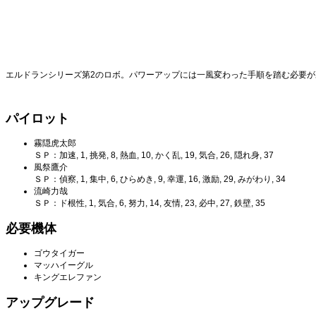
エルドランシリーズ第2のロボ。パワーアップには一風変わった手順を踏む必要が
パイロット
霧隠虎太郎
ＳＰ：加速, 1, 挑発, 8, 熱血, 10, かく乱, 19, 気合, 26, 隠れ身, 37
風祭鷹介
ＳＰ：偵察, 1, 集中, 6, ひらめき, 9, 幸運, 16, 激励, 29, みがわり, 34
流崎力哉
ＳＰ：ド根性, 1, 気合, 6, 努力, 14, 友情, 23, 必中, 27, 鉄壁, 35
必要機体
ゴウタイガー
マッハイーグル
キングエレファン
アップグレード