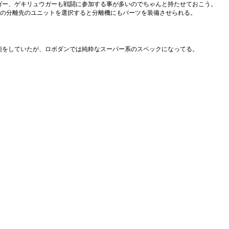
ガー、ゲキリュウガーも戦闘に参加する事が多いのでちゃんと持たせておこう。
定の分離先のユニットを選択すると分離機にもパーツを装備させられる。
能をしていたが、ロボダンでは純粋なスーパー系のスペックになってる。