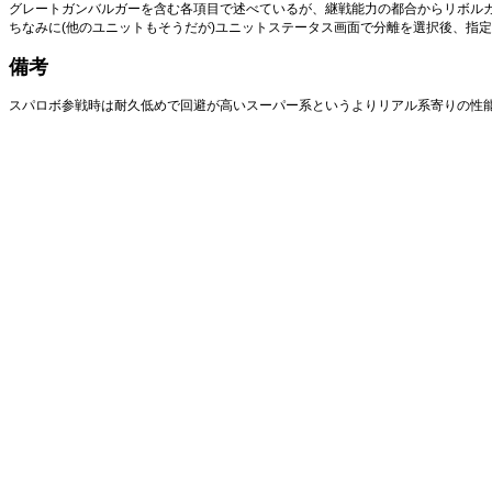
グレートガンバルガーを含む各項目で述べているが、継戦能力の都合からリボル
ちなみに(他のユニットもそうだが)ユニットステータス画面で分離を選択後、指
備考
スパロボ参戦時は耐久低めで回避が高いスーパー系というよりリアル系寄りの性