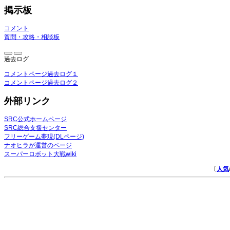
掲示板
コメント
質問・攻略・相談板
過去ログ
コメントページ過去ログ１
コメントページ過去ログ２
外部リンク
SRC公式ホームページ
SRC総合支援センター
フリーゲーム夢現(DLページ)
ナオヒラが運営のページ
スーパーロボット大戦wiki
〔
人気