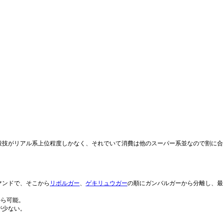
殺技がリアル系上位程度しかなく、それでいて消費は他のスーパー系並なので割に合
。
マンドで、そこから
リボルガー
、
ゲキリュウガー
の順にガンバルガーから分離し、最
から可能。
が少ない。