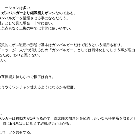
ュエーションは多い。
トガンバルガーより継戦能力がマシ
なのである。
ガンバルガーを活躍させる事になるだろう。
機」として見た場合、非常に強い。
た欠点もなく三機の中では非常に使いやすい。
実質的にボス戦用の形態で基本はガンバルガーだけで戦うという運用も有り。
イロットが一人ずつ消えるため「ガンバルガー」としては弱体化してしまう事が理由
るため、わりと悪くない。
たい。
力互換能力持ちなので帳尻は合う。
ようやくワンチャン使えるようになるかも程度。
能。
バルガーは移動力が1落ちるので、虎太郎の加速分を節約したいなら移動系を取ると
。特にEN系は目に見えて継戦能力が上がる。
とパーツを共有する。