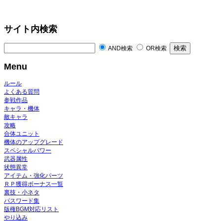
サイト内検索
AND検索
OR検索
Menu
ルール
よくある質問
参戦作品
キャラ・機体
敵キャラ
攻略
合体ユニット
機体のアップグレード
スペシャルパワー
武器属性
状態異常
アイテム・強化パーツ
ＲＰ獲得ボーナス一覧
裏技・小ネタ
パスワード集
版権BGM対応リスト
やり込み