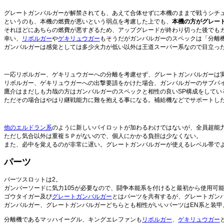
グレートガンバルガーが解禁されても、あえて合体せずに本機のままで戦うシチ
というのも、本機の燃費が悪いという弱点を考慮した上でも、
本機の方がグレー
それほどにあちらの燃費が悪すぎるため、アップグレードが終わり切った後でも
幸い、
リボルガー
や
ゲキリュウガー
もそうだがガンバルガーのスペックは「分離
ガンバルガーは感覚としては多少火力が低い以外は王道スーパー系なので目立っ
一応リボルガー、ゲキリュウガーへの分離を考慮せず、グレートガンバルガーは
リボルガー、ゲキリュウガーへの出撃要請をかけた場合、ガンバルガーのサブパ
鷹介はまだしも力哉の方はガンバルガーのスペックと相性の良いSP構成をしてい
ただその場合はやはり継戦能力に難を抱える事になる。補給機などでサポートし
他のエル
ドラン系
のように新しいパイロットが加わるわけではないが、全員超能
ただし気合以外は重複ＳＰがないので、個人にかかる負担は少なくない。
また、必中を覚えるのが非常に遅い。グレートガンバルガーが使えるレベル帯で
パーツ
パーツスロットは2。
ガンバーソードに気力105が必要なので、闘争本能系を付けると最初から使用可
ゴウタイガー及び
グレートガンバルガー
とはパーツを共有するが、グレートガン
ガンバルガー、グレートガンバルガーどちらとも相性がいいパーツはEN系と装甲
分離機であるマッハイーグル、キングエレファンも
リボルガー
、
ゲキリュウガー