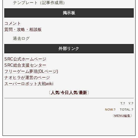
テンプレート（記事作成用）
掲示板
コメント
質問・攻略・相談板
過去ログ
外部リンク
SRC公式ホームページ
SRC総合支援センター
フリーゲーム夢現(DLページ)
ナオヒラが運営のページ
スーパーロボット大戦wiki
〔
人気
/
今日人気
/
最新
〕
T.
?
Y.
?
NOW.
?
TOTAL.
?
〔
MENU編集
〕