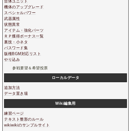
合体ユニット
機体のアップグレード
スペシャルパワー
武器属性
状態異常
アイテム・強化パーツ
ＲＰ獲得ボーナス一覧
裏技・小ネタ
パスワード集
版権BGM対応リスト
やり込み
参戦要望＆希望投票
ローカルデータ
追加方法
データ置き場
Wiki編集用
練習ページ
テキスト整形のルール
wikiwikiのサンプルサイト