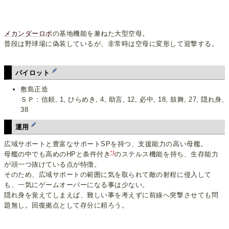
メカンダーロボ
の基地機能を兼ねた大型空母。
普段は野球場に偽装しているが、非常時は空母に変形して迎撃する。
パイロット
敷島正造
ＳＰ：信頼, 1, ひらめき, 4, 助言, 12, 必中, 18, 鼓舞, 27, 隠れ身,
38
運用
広域サポートと豊富なサポートSPを持つ、支援能力の高い母艦。
*1
母艦の中でも高めのHPと条件付き
のステルス機能を持ち、生存能力
が頭一つ抜けている点が特徴。
そのため、広域サポートの範囲に気を取られて敵の射程に侵入して
も、一気にゲームオーバーになる事は少ない。
隠れ身を覚えてしまえば、難しい事を考えずに前線へ突撃させても問
題無し。回復拠点として存分に頼ろう。