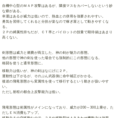
自機中心型のＭＡＰ攻撃はあるが、隣接マスをカバーしないという妙
な癖がある。
幸運はあるが威力は低いので、熱血との併用を強要されやすい。
勇気を習得してくれると分担が楽なので稼ぎ屋として動きやすくな
る。
２Ｐの縛属性持ちだが、ＣＴ率とパイロットの技量で期待値はあまり
高くない。
剣形態は威力と燃費が両立した、神の剣が魅力の形態。
他の形態で神の剣を使った場合でも強制的にこの形態になる。
格闘を使うと通常形態に。
移動力は低いが、神の剣はなにげに２Ｐ。
運動性は下がるが、そのぶん武器側に命中補正がかかる。
後述の飛竜形態から変属性を使って移行するという動きが扱いやす
い。
ただし射程の都合上反撃能力は低い。
飛竜形態は術属性がメインになっており、威力が200～300上乗せ。た
だしＥＮ消費もアップ。
移動力５の空移動なので、２Ｐや移動型ＭＡＰあわせ機動力は抜群。