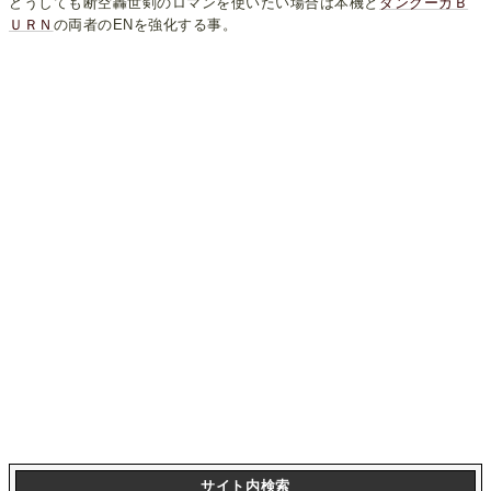
どうしても断空轟世剣のロマンを使いたい場合は本機と
ダンクーガＢ
ＵＲＮ
の両者のENを強化する事。
サイト内検索