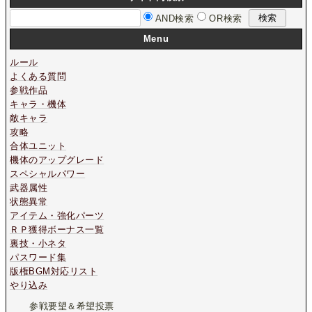
AND検索
OR検索
Menu
ルール
よくある質問
参戦作品
キャラ・機体
敵キャラ
攻略
合体ユニット
機体のアップグレード
スペシャルパワー
武器属性
状態異常
アイテム・強化パーツ
ＲＰ獲得ボーナス一覧
裏技・小ネタ
パスワード集
版権BGM対応リスト
やり込み
参戦要望＆希望投票