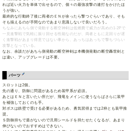
れば近い火力を単体で出せるので、個々の最強攻撃の連打をかけたほ
うが強い。
最終的な行動終了後に両者のＥＮが余ったら撃つぐらいであり、そも
そも揃えるのが手間なのであまり意識しないで良いだろう。
ちなみにあちら側で発動する断空神剣は低燃費で威力が高めの1-2Pで
一見進撃戦で気軽に振り回せる性能なのだが、両者ともに足回りが遅
く進撃戦があまり得意ではない事から、あっちはあっちで撃ちづらい
攻撃となっている。
なお、余談だがあちら側発動の断空神剣は本機側発動の断空轟世剣と
は違い、アップグレードは不要。
パーツ
スロットは2個。
先の通り、防御に問題があるため装甲系が必須。
あとはＥＮと言いたい所だが、飛竜をメインに使うならばさらに装甲
を補強しておくのも手。
対ボスは鉄壁で受ける必要があるため、勇気習得までは2枠とも装甲推
奨。
Ｓ防御持ちで盾がないので汎用シールドを持たせたくなるが、あまり
伸びないのでおすすめはできない。