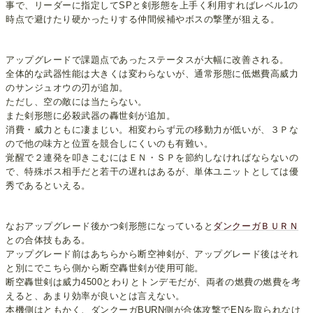
事で、リーダーに指定してSPと剣形態を上手く利用すればレベル1の
時点で避けたり硬かったりする仲間候補やボスの撃墜が狙える。
アップグレードで課題点であったステータスが大幅に改善される。
全体的な武器性能は大きくは変わらないが、通常形態に低燃費高威力
のサンジュオウの刃が追加。
ただし、空の敵には当たらない。
また剣形態に必殺武器の轟世剣が追加。
消費・威力ともに凄まじい。相変わらず元の移動力が低いが、３Ｐな
ので他の味方と位置を競合しにくいのも有難い。
覚醒で２連発を叩きこむにはＥＮ・ＳＰを節約しなければならないの
で、特殊ボス相手だと若干の遅れはあるが、単体ユニットとしては優
秀であるといえる。
なおアップグレード後かつ剣形態になっていると
ダンクーガＢＵＲＮ
との合体技もある。
アップグレード前はあちらから断空神剣が、アップグレード後はそれ
と別にでこちら側から断空轟世剣が使用可能。
断空轟世剣は威力4500とわりとトンデモだが、両者の燃費の燃費を考
えると、あまり効率が良いとは言えない。
本機側はともかく、ダンクーガBURN側が合体攻撃でENを取られなけ