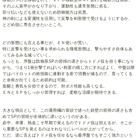
そのぶん装甲がかなり下がり、運動性も通常形態に劣る。
切り払いなども使えないため防御能力は劣悪。
神の剣による変属性を活用して反撃を剣形態で受けるようにするか、
とどめ役に専念させたいところ。
どの形態にも言える事だが、ＥＮ使いが荒い。
特に反撃を受けない事を求められる飛竜形態は、撃ちやすさ自体もあ
ってみるみる減っていく。
もっとも、序盤は防御系SPの習得の遅さからトドメ役を担う事になり
がち、つまり1発分撃てればいい程度の残し方にすればよく、中盤以降
ではパイロットの術技能に連動する形で消費が減るので、育ってくる
と余裕が出てくるため節約は可能。
覚醒と勇気を分担できるので、対ボス性能も高くなる。
ＥＮとＳＰをしっかり管理すれば、柔軟な活躍が期待できる。
大きな弱点として、この運用欄の冒頭で述べた鉄壁の習得の遅さも含
めてSPの習得が全体的に遅いというのがある。
必中、幸運、熱血こそ早期で覚えるのでトドメ役は担えるが、そこか
ら重要なSPを覚えるのはそれなりにレベルが上がってから。
ただ、逆に言えばトドメ役を任せるなら最序盤でもすごく強力という