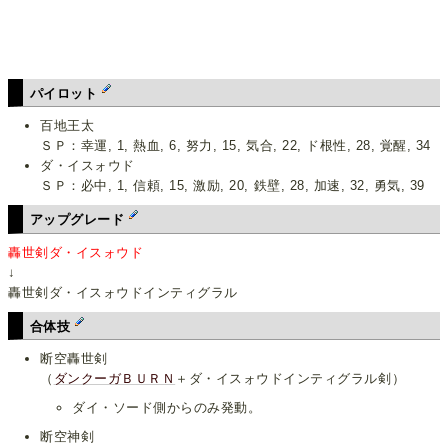
パイロット
百地王太
ＳＰ：幸運, 1, 熱血, 6, 努力, 15, 気合, 22, ド根性, 28, 覚醒, 34
ダ・イスォウド
ＳＰ：必中, 1, 信頼, 15, 激励, 20, 鉄壁, 28, 加速, 32, 勇気, 39
アップグレード
轟世剣ダ・イスォウド
↓
轟世剣ダ・イスォウドインティグラル
合体技
断空轟世剣
（
ダンクーガＢＵＲＮ
＋ダ・イスォウドインティグラル剣）
ダイ・ソード側からのみ発動。
断空神剣