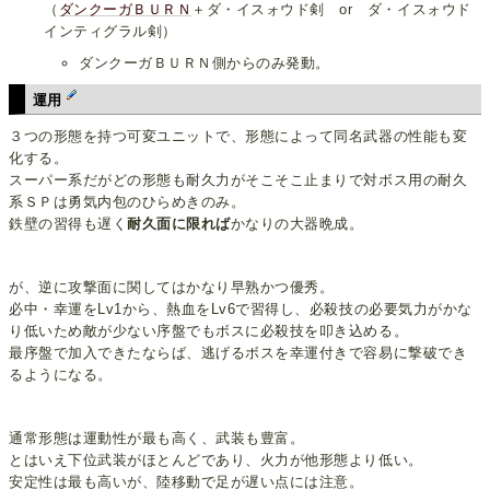
（
ダンクーガＢＵＲＮ
＋ダ・イスォウド剣 or ダ・イスォウド
インティグラル剣）
ダンクーガＢＵＲＮ側からのみ発動。
運用
３つの形態を持つ可変ユニットで、形態によって同名武器の性能も変
化する。
スーパー系だがどの形態も耐久力がそこそこ止まりで対ボス用の耐久
系ＳＰは勇気内包のひらめきのみ。
鉄壁の習得も遅く
耐久面に限れば
かなりの大器晩成。
が、逆に攻撃面に関してはかなり早熟かつ優秀。
必中・幸運をLv1から、熱血をLv6で習得し、必殺技の必要気力がかな
り低いため敵が少ない序盤でもボスに必殺技を叩き込める。
最序盤で加入できたならば、逃げるボスを幸運付きで容易に撃破でき
るようになる。
通常形態は運動性が最も高く、武装も豊富。
とはいえ下位武装がほとんどであり、火力が他形態より低い。
安定性は最も高いが、陸移動で足が遅い点には注意。