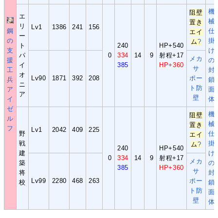
機
阻壁
エ
械
置き
リ
Lv1
1386
241
156
鋼
仕
エイ
ー
の
掛
ム
?
ト
240
HP+540
支
け
パ
0
334
14
9
射程+17
メカ
援
の
イ
385
HP+360
サ
工
封
オ
Lv90
1871
392
208
ポー
兵
鎖
ニ
ト防
ア
面
ア
壁
イ
体
ゼ
機
阻壁
ル
械
置き
フ
Lv1
2042
409
225
野
仕
エイ
戦
掛
ム
?
240
HP+540
建
け
0
334
14
9
射程+17
メカ
築
の
385
HP+360
サ
将
封
Lv99
2280
468
263
ポー
校
鎖
ト防
面
壁
体