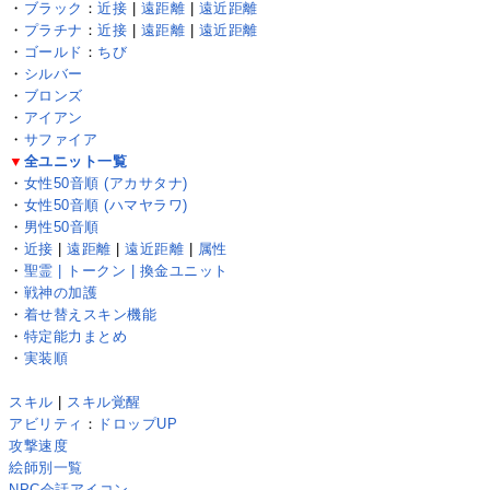
・
ブラック
：
近接
|
遠距離
|
遠近距離
・
プラチナ
：
近接
|
遠距離
|
遠近距離
・
ゴールド
：
ちび
・
シルバー
・
ブロンズ
・
アイアン
・
サファイア
▼
全ユニット一覧
・
女性50音順 (アカサタナ)
・
女性50音順 (ハマヤラワ)
・
男性50音順
・
近接
|
遠距離
|
遠近距離
|
属性
・
聖霊 | トークン | 換金ユニット
・
戦神の加護
・
着せ替えスキン機能
・
特定能力まとめ
・
実装順
スキル
|
スキル覚醒
アビリティ
：
ドロップUP
攻撃速度
絵師別一覧
NPC会話アイコン