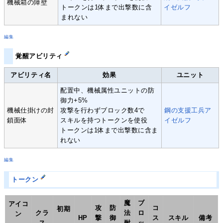
機械箱の障壁
トークンは1体まで出撃数に含
イゼルフ
まれない
編集
覚醒アビリティ
アビリティ名
効果
ユニット
配置中、機械属性ユニットの防
御力+5%
機械仕掛けの封
攻撃を行わずブロック数4で
鋼の支援工兵ア
鎖面体
スキルを持つトークンを使役
イゼルフ
トークンは1体まで出撃数に含ま
れない
編集
トークン
魔
ブ
アイコ
攻
防
コ
初期
クラ
法
ロ
ン
HP
撃
御
ス
スキル
備考
ス
耐
ッ