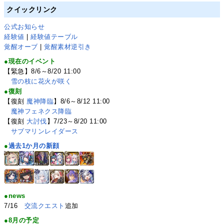
クイックリンク
公式お知らせ
経験値
|
経験値テーブル
覚醒オーブ
|
覚醒素材逆引き
●現在のイベント
【緊急】8/6～8/20 11:00
雪の枝に花火が咲く
●復刻
【復刻
魔神降臨
】8/6～8/12 11:00
魔神フェネクス降臨
【復刻
大討伐
】7/23～8/20 11:00
サブマリンレイダース
●
過去1か月の新顔
●news
7/16
交流クエスト
追加
●8月の予定