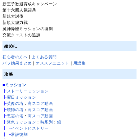
新王子歓迎育成キャンペーン
第十六回人気闘兵
新規大討伐
新規大総力戦
魔神降臨ミッションの復刻
交流クエストの追加
始めに
初心者の方へ
|
よくある質問
バフ効果まとめ
|
オススメユニット
|
用語集
攻略
■
ミッション
┣
ストーリーミッション
┣
曜日ミッション
┣
英傑の塔
：
高スコア動画
┣
統帥の塔
：
高スコア動画
┣
悪霊の塔
：
高スコア動画
┣
緊急ミッション
：
時系列
：
銀
┃┗
イベントヒストリー
┃┗
常設復刻