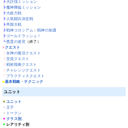
┣
大討伐ミッション
┣
魔神降臨ミッション
┣
大総力戦
┣
人気闘兵決定戦
┣
帝国大戦
┣
戦神コロシアム
：
戦神の加護
┣
ゴールドラッシュ！
┗
悪霊の迷宮
（終了）
■
クエスト
┣
女神の復活クエスト
┣
交流クエスト
┣
戦術指南クエスト
┣
チャレンジクエスト
┗
プラクティスクエスト
■
基本戦略・テクニック
ユニット
▼
ユニット
・
王子
・
トークン
▼
クラス別
▼
レアリティ別