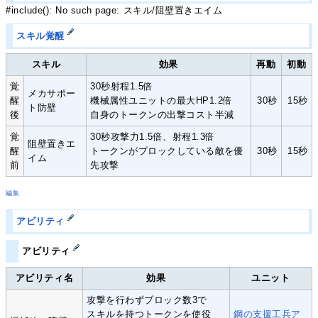
#include(): No such page: スキル/阻壁置きエイム
スキル覚醒
スキル
効果
再動
初動
覚
30秒射程1.5倍
メカサポー
醒
機械属性ユニットの最大HP1.2倍
30秒
15秒
ト防壁
後
自身のトークンの出撃コスト半減
覚
30秒攻撃力1.5倍、射程1.3倍
阻壁置きエ
醒
トークンがブロックしている敵を優
30秒
15秒
イム
前
先攻撃
編集
アビリティ
アビリティ
アビリティ名
効果
ユニット
攻撃を行わずブロック数3で
スキルを持つトークンを使役
鋼の支援工兵ア