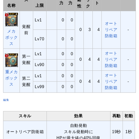
力
力
ト
名称
上限
性
ク
Lv1
0
0
オート
覚醒
0
3
4
リペア
-
メカ
前
防衛箱
ボック
Lv70
0
0
ス
オート
Lv1
0
0
第一
0
4
4
リペア
-
覚醒
Lv90
0
0
防衛箱
重メカ
オート
Lv1
0
0
ボック
第二
0
4
4
リペア
-
ス
覚醒
Lv99
0
0
防衛箱
編集
スキル
効果
再動
初動
自動発動
オートリペア防衛箱
スキル発動時に
19秒
1秒
HPが最大値の40%回復