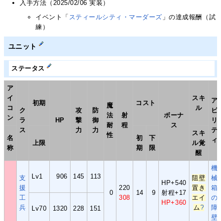
入手方法（2025/02/06 実装）
イベント「
スティールシティ・マーダーズ
」の達成報酬（試
練）
ユニット
ステータス
ア
イ
スキ
ア
初期
コスト
魔
コ
ル
ク
攻
防
ビ
法
射
ボーナ
ン
ラ
HP
撃
御
リ
耐
程
ス
ス
力
力
テ
スキ
性
名
初
下
ィ
上限
ル覚
称
期
限
醒
機
Lv1
906
145
113
支
阻壁
械
HP+540
援
220
置き
箱
0
14
9
射程+17
工
308
エイ
の
HP+360
兵
ム
?
障
Lv70
1320
228
151
壁