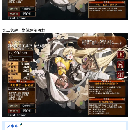
第二覚醒 野戦建築将校
スキル