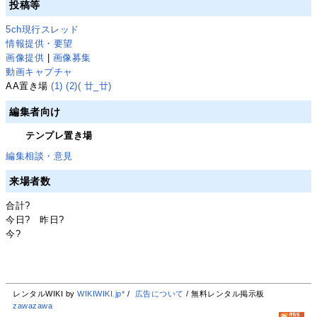
投稿等
5ch現行スレッド
情報提供・要望
画像提供
|
画像募集
動画キャプチャ
AA置き場
(1)
(2)
( 廿_廿)
編集者向け
テンプレ置き場
編集相談・意見
来場者数
合計
?
今日
?
昨日
?
今
?
レンタルWIKI by
WIKIWIKI.jp*
/
広告について
/ 無料レンタル掲示板
zawazawa