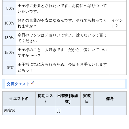
王子様に必要とされたいです。お傍にへばりついて
80%
いたいです。
好きの言葉が不安になるんです。それでも想ってく
イベン
100%
れますか？
ト2
今日のワタシはチョロいですよ。捨てないって言っ
130%
てください。
王子様のこと、大好きです。だから、傍にいていい
150%
ですか⋯⋯？
王子様に気に入られるため、今日もお手伝いします
副官
ともっ！
交流クエスト
初期コス
出撃数[敵総
実装
クエスト名
備考
ト
数]
日
未実装
[ ]