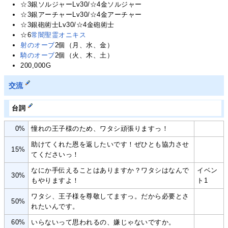
☆3銀ソルジャーLv30/☆4金ソルジャー
☆3銀アーチャーLv30/☆4金アーチャー
☆3銀砲術士Lv30/☆4金砲術士
☆6
常闇聖霊オニキス
射のオーブ
2個（月、水、金）
騎のオーブ
2個（火、木、土）
200,000G
交流
台詞
0%
憧れの王子様のため、ワタシ頑張りますっ！
助けてくれた恩を返したいです！ぜひとも協力させ
15%
てくださいっ！
なにか手伝えることはありますか？ワタシはなんで
イベン
30%
もやりますよ！
ト1
ワタシ、王子様を尊敬してますっ。だから必要とさ
50%
れたいんです。
60%
いらないって思われるの、嫌じゃないですか。