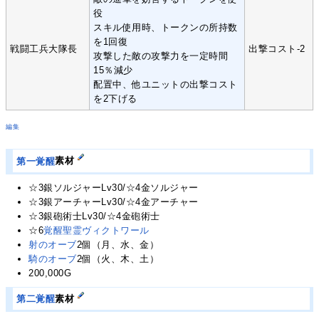
役
スキル使用時、トークンの所持数
を1回復
戦闘工兵大隊長
出撃コスト-2
攻撃した敵の攻撃力を一定時間
15％減少
配置中、他ユニットの出撃コスト
を2下げる
編集
第一覚醒
素材
☆3銀ソルジャーLv30/☆4金ソルジャー
☆3銀アーチャーLv30/☆4金アーチャー
☆3銀砲術士Lv30/☆4金砲術士
☆6
覚醒聖霊ヴィクトワール
射のオーブ
2個（月、水、金）
騎のオーブ
2個（火、木、土）
200,000G
第二覚醒
素材