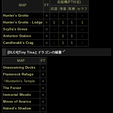
自販機(FT付近)
MAP
FT
武器
弾薬
医療
セラフ
Hunter's Grotto
○
-
-
-
-
Hunter's Grotto - Lodge
○
1
1
1
1
Scylla's Grove
○
-
-
-
-
Ardorton Station
○
-
1
1
-
Candlerakk's Crag
○
-
1
1
-
[DLC4]Tiny Tinaとドラゴンの城塞
MAP
FT
Unassuming Docks
○
Flamerock Refuge
○
└Murderlin's Temple
×
The Forest
○
Immortal Woods
○
Mines of Avarice
○
Hatred's Shadow
○