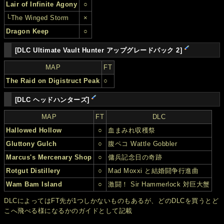
Lair of Infinite Agony
○
└The Winged Storm
×
Dragon Keep
○
[DLC Ultimate Vault Hunter アップグレードパック 2]
MAP
FT
The Raid on Digistruct Peak
○
[DLC ヘッドハンターズ]
MAP
FT
DLC
Hallowed Hollow
○
血まみれ収穫祭
Gluttony Gulch
○
腹ペコ Wattle Gobbler
Marcus's Mercenary Shop
○
傭兵記念日の奇跡
Rotgut Distillery
○
Mad Moxxi と結婚闘争行進曲
Wam Bam Island
○
激闘！ Sir Hammerlock 対巨大蟹
DLCによってはFT先が1つしかないものもあるが、どのDLCを買うとど
こへ飛べる様になるかのガイドとして記載