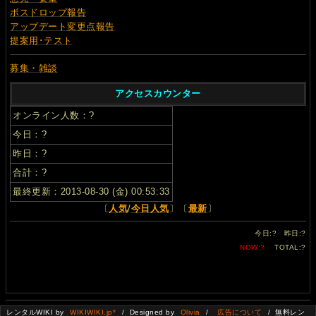
ボスドロップ報告
アップデート変更点報告
提案用･テスト
募集・雑談
アクセスカウンター
オンライン人数：
?
今日：
?
昨日：
?
合計：
?
最終更新：2013-08-30 (金) 00:53:33
〔
人気
/
今日人気
〕〔
最新
〕
今日:
?
昨日:
?
NOW:
?
TOTAL:
?
レンタルWIKI by
WIKIWIKI.jp*
/ Designed by
Olivia
/
広告について
/ 無料レン