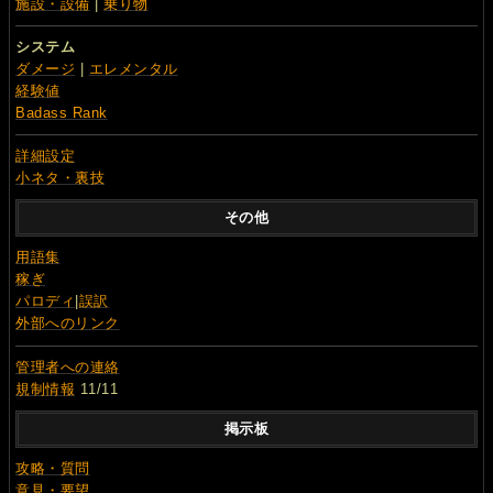
施設・設備
|
乗り物
システム
ダメージ
|
エレメンタル
経験値
Badass Rank
詳細設定
小ネタ・裏技
その他
用語集
稼ぎ
パロディ
|
誤訳
外部へのリンク
管理者への連絡
規制情報
11/11
掲示板
攻略・質問
意見・要望