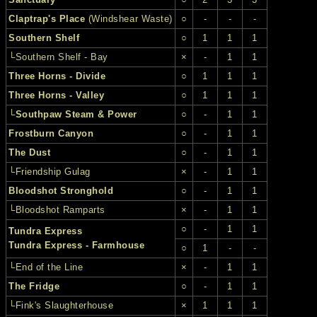
Claptrap's Place
(Windshear Waste)
○
-
-
-
Southern Shelf
○
1
1
1
└Southern Shelf - Bay
×
-
1
1
Three Horns - Divide
○
1
1
1
Three Horns - Valley
○
1
1
1
└
Southpaw Steam & Power
○
-
1
1
Frostburn Canyon
○
-
1
1
The Dust
○
-
1
1
└Friendship Gulag
×
-
1
1
Bloodshot Stronghold
○
-
1
1
└Bloodshot Ramparts
×
-
1
1
○
-
1
1
Tundra Express
Tundra Express - Farmhouse
○
1
-
-
└End of the Line
×
-
1
1
The Fridge
○
-
1
1
└Fink's Slaughterhouse
×
1
1
1