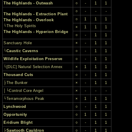
The Highlands - Outwash
○
-
1
1
○
-
-
-
The Highlands - Extraction Plant
○
1
1
1
The Highlands - Overlook
└The Holy Spirits
×
1
1
1
The Highlands - Hyperion Bridge
○
-
1
1
Sanctuary Hole
×
-
1
1
└
Caustic Caverns
○
-
1
1
Wildlife Exploitation Preserve
○
-
1
1
└[DLC] Natural Selection Annex
×
1
1
1
Thousand Cuts
○
-
1
1
├The Bunker
×
-
1
1
│└Control Core Angel
×
-
-
-
└Terramorphous Peak
×
1
1
1
Lynchwood
○
-
1
1
Opportunity
○
1
1
1
Eridium Blight
○
-
1
1
├
Sawtooth Cauldron
○
-
1
1