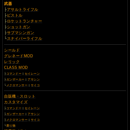
武器
├
アサルトライフル
├
ピストル
├
ロケットランチャー
├
ショットガン
├
サブマシンガン
└
スナイパーライフル
シールド
グレネードMOD
レリック
CLASS MOD
├
コマンドー
|
セイレーン
├
ガンザーカー
|
アサシン
└
メクロマンサー
|
サイコ
自販機・スロット
カスタマイズ
├
コマンドー
|
セイレーン
├
ガンザーカー
|
アサシン
├
メクロマンサー
|
サイコ
└
乗り物