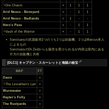
└Ore Chasm
×
1
1
1
Arid Nexus - Boneyard
○
-
1
1
Arid Nexus - Badlands
○
1
-
-
Hero's Pass
○
-
1
1
└Vault of the Warrior
×
-
1
1
Sanctuaryの武器販売2つのうち1つは自販機、1つはMarcus本人
によるもの
SanctuaryのDr.Zedからも販売を受けられるが内容は室内にある
片方の自販機と共有
[DLC1] キャプテン・スカーレットと海賊の秘宝
MAP
FT
Oasis
○
└The Leviathan's Lair
×
Wurmwater
○
Hayter's Folly
○
The Rustyards
○