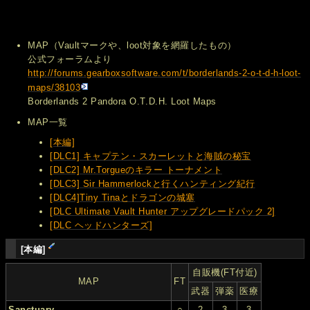
MAP（Vaultマークや、loot対象を網羅したもの）
公式フォーラムより
http://forums.gearboxsoftware.com/t/borderlands-2-o-t-d-h-loot-
maps/38103
Borderlands 2 Pandora O.T.D.H. Loot Maps
MAP一覧
[本編]
[DLC1] キャプテン・スカーレットと海賊の秘宝
[DLC2] Mr.Torgueのキラー トーナメント
[DLC3] Sir Hammerlockと行くハンティング紀行
[DLC4]Tiny Tinaとドラゴンの城塞
[DLC Ultimate Vault Hunter アップグレードパック 2]
[DLC ヘッドハンターズ]
[本編]
自販機(FT付近)
MAP
FT
武器
弾薬
医療
Sanctuary
○
2
3
3