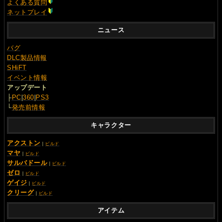
よくある質問
ネットプレイ
ニュース
バグ
DLC製品情報
SHiFT
イベント情報
アップデート
├
PC
|
360
|
PS3
└
発売前情報
キャラクター
アクストン
|
ビルド
マヤ
|
ビルド
サルバドール
|
ビルド
ゼロ
|
ビルド
ゲイジ
|
ビルド
クリーグ
|
ビルド
アイテム