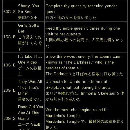
Shorty, You
Complete thy quest by rescuing yonder
60G
S
So Best
queen.
美脚の女王
行方不明の女王を救い出した
Girl's Gotta
Feed thy noble queen 3 times during one
Eat
visit to her quarters.
15G
B
こう見えてお
1 回の馬小屋への訪問で、3 回馬に餌をやっ
腹がすくんで
た
す
It's Like That
Show thine worst enemy, the abomination
One Video
known as "The Darkness," who is the
10G
B
ゲームの救世
nerdiest of them all.
主
The Darkness と呼ばれる宿敵に打ち勝った
They Was All
Unsheath 5 swords from Immortal
"Hey That's
Skeletaurs without leaving the area.
20G
B
Mine"
エリアを離れずに、Immortal Skeletaur 5 体
勇者のあかし
から剣を引き抜いた
Dang Girl You
Win the most challenging round in
Ace At This
Murderlin's Temple.
30G
S
Game
Murderlin's Temple で、最難関の試練を乗り
エース Vault
越えた