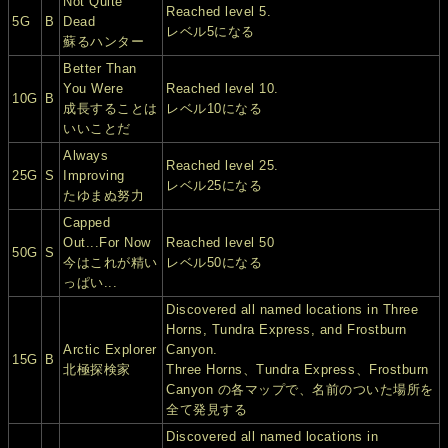
Not Quite
Reached level 5.
5G
B
Dead
レベル5になる
蘇るハンター
Better Than
You Were
Reached level 10.
10G
B
成長することは
レベル10になる
いいことだ
Always
Reached level 25.
25G
S
Improving
レベル25になる
たゆまぬ努力
Capped
Out...For Now
Reached level 50
50G
S
今はこれが精い
レベル50になる
っぱい...
Discovered all named locations in Three
Horns, Tundra Express, and Frostburn
Arctic Explorer
Canyon.
15G
B
北極探検家
Three Horns、Tundra Express、Frostburn
Canyon の各マップで、名前のついた場所を
全て発見する
Discovered all named locations in