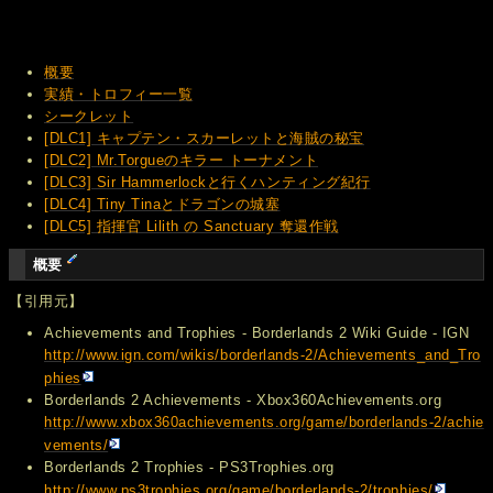
概要
実績・トロフィー一覧
シークレット
[DLC1] キャプテン・スカーレットと海賊の秘宝
[DLC2] Mr.Torgueのキラー トーナメント
[DLC3] Sir Hammerlockと行くハンティング紀行
[DLC4] Tiny Tinaとドラゴンの城塞
[DLC5] 指揮官 Lilith の Sanctuary 奪還作戦
概要
【引用元】
Achievements and Trophies - Borderlands 2 Wiki Guide - IGN
http://www.ign.com/wikis/borderlands-2/Achievements_and_Tro
phies
Borderlands 2 Achievements - Xbox360Achievements.org
http://www.xbox360achievements.org/game/borderlands-2/achie
vements/
Borderlands 2 Trophies - PS3Trophies.org
http://www.ps3trophies.org/game/borderlands-2/trophies/