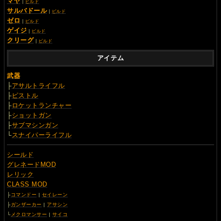
マヤ
|
ビルド
サルバドール
|
ビルド
ゼロ
|
ビルド
ゲイジ
|
ビルド
クリーグ
|
ビルド
アイテム
武器
├
アサルトライフル
├
ピストル
├
ロケットランチャー
├
ショットガン
├
サブマシンガン
└
スナイパーライフル
シールド
グレネードMOD
レリック
CLASS MOD
├
コマンドー
|
セイレーン
├
ガンザーカー
|
アサシン
└
メクロマンサー
|
サイコ