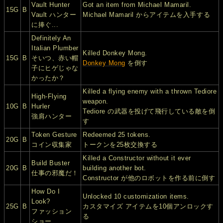
Vault Hunter
Got an item from Michael Mamaril.
15G
B
Vault ハンター
Michael Mamaril からアイテムを入手する
に捧ぐ...
Definitely An
Italian Plumber
Killed Donkey Mong.
15G
B
そいつ、赤い帽
Donkey Mong
を倒す
子にヒゲじゃな
かったか？
Killed a flying enemy with a thrown Tediore
High-Flying
weapon.
10G
B
Hurler
Tediore の武器を投げて飛行している敵を倒
強肩ハンター
す
Token Gesture
Redeemed 25 tokens.
20G
B
コイン収集家
トークンを25枚交換する
Killed a Constructor without it ever
Build Buster
20G
B
building another bot.
仕事の邪魔だ！
Constructor が他のロボットを作る前に倒す
How Do I
Unlocked 10 customization items.
Look?
25G
B
カスタマイズ アイテムを10個アンロックす
ファッション
る
ショー