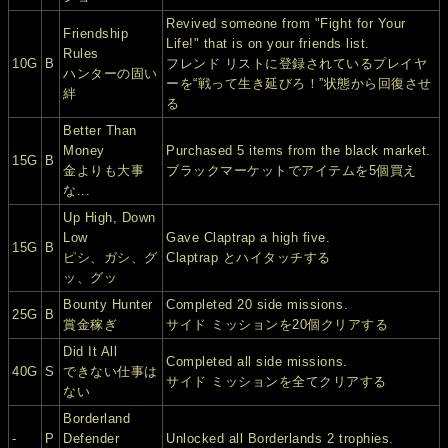
Revived someone from "Fight for Your
Friendship
Life!" that is on your friends list.
Rules
10G
B
フレンド リストに登録されているプレイヤ
ハンターの固い
ーを“戦って生き延びろ！”状態から回復させ
絆
る
Better Than
Money
Purchased 5 items from the black market.
15G
B
金よりも大事
ブラックマーケットでアイテムを5個買え
な...
Up High, Down
Low
Gave Claptrap a high five.
15G
B
ピシ、ガシ、グ
Claptrap とハイタッチする
ッ、グッ
Bounty Hunter
Completed 20 side missions.
25G
B
賞金稼ぎ
サイド ミッションを20個クリアする
Did It All
Completed all side missions.
40G
S
できない仕事は
サイド ミッションを全てクリアする
ない
Borderland
-
P
Defender
Unlocked all Borderlands 2 trophies.