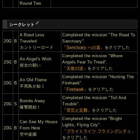
Round Two
シークレット
A Road Less
Completed the mission "The Road To
20G
B
Traveled
Sanctuary".
カントリーロード
「
Sanctuary への道
」をクリアした
Completed the mission "Where
An Angel's Wish
25G
B
Angels Fear To Tread".
彼女の願い
「
天使の涙
」をクリアした
Completed the mission "Hunting The
An Old Flame
20G
B
Firehawk".
不死鳥が如く
「
Firehawk
」をクリアした
Completed the mission "Toil And
Bombs Away
20G
S
Trouble".
爆撃開始！
「
苦労と災難
」をクリアした
Completed the mission "Bright
Can See My House
Lights, Flying City".
20G
B
From Here
「
ブライトライツ フライングシティ
」
空中楽園
をクリアした