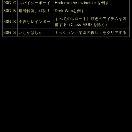
90G
G
スパイシーボーイ
Haderax the invincible を倒す
30G
B
暗号解読、成功！
Dark Webを倒す
すべてのスロットに虹色のアイテムを装
30G
S
不吉なレインボー
備する（Class MOD を除く）
60G
S
いちかばちか
ミッション「楽園の復活」をクリアする