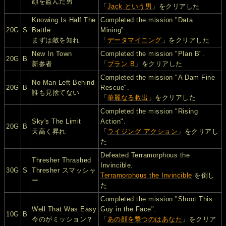
顔を盗んだ男
「
Jack という男
」をクリアした
Knowing Is Half The
Completed the mission "Data
20G
S
Battle
Mining".
まずは敵を知れ
「
データマイニング
」をクリアした
New In Town
Completed the mission "Plan B".
20G
B
新参者
「
プラン B
」をクリアした
Completed the mission "A Dam Fine
No Man Left Behind
20G
B
Rescue".
誰も見捨てない
「
華麗なる救出
」をクリアした
Completed the mission "Rising
Sky's The Limit
Action".
20G
B
天高く昇れ
「
ライジング アクション
」をクリアし
た
Defeated Terramorphous the
Thresher Thrashed
Invincible.
30G
S
Thresher スマッシャ
Terramorphous the Invincible
を倒し
ー
た
Completed the mission "Shoot This
Well That Was Easy
Guy in the Face".
10G
B
今のがミッション？
「
あの顔を撃つのはあなた
」をクリア