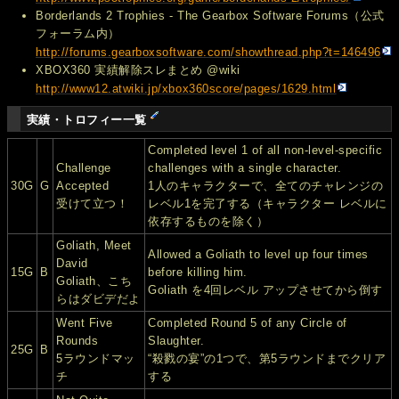
Borderlands 2 Trophies - The Gearbox Software Forums（公式
フォーラム内）
http://forums.gearboxsoftware.com/showthread.php?t=146496
XBOX360 実績解除スレまとめ @wiki
http://www12.atwiki.jp/xbox360score/pages/1629.html
実績・トロフィー一覧
Completed level 1 of all non-level-specific
Challenge
challenges with a single character.
30G
G
Accepted
1人のキャラクターで、全てのチャレンジの
受けて立つ！
レベル1を完了する（キャラクター レベルに
依存するものを除く）
Goliath, Meet
Allowed a Goliath to level up four times
David
15G
B
before killing him.
Goliath、こち
Goliath を4回レベル アップさせてから倒す
らはダビデだよ
Went Five
Completed Round 5 of any Circle of
Rounds
Slaughter.
25G
B
5ラウンドマッ
“殺戮の宴”の1つで、第5ラウンドまでクリア
チ
する