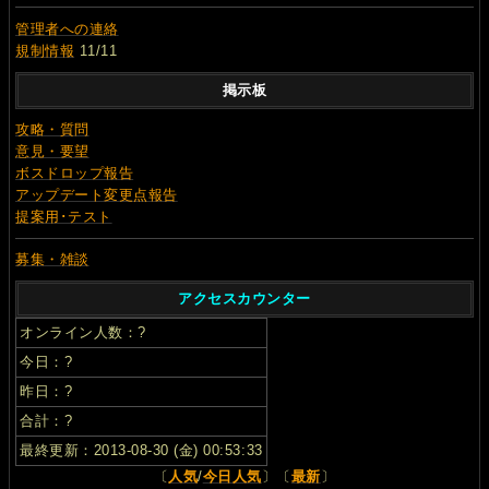
管理者への連絡
規制情報
11/11
掲示板
攻略・質問
意見・要望
ボスドロップ報告
アップデート変更点報告
提案用･テスト
募集・雑談
アクセスカウンター
オンライン人数：
?
今日：
?
昨日：
?
合計：
?
最終更新：2013-08-30 (金) 00:53:33
〔
人気
/
今日人気
〕〔
最新
〕