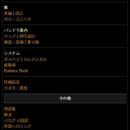
敵
本編
|
DLC
ボス・ユニーク
パンドラ案内
マップ
|
NPC紹介
施設・設備
|
乗り物
システム
ダメージ
|
エレメンタル
経験値
Badass Rank
詳細設定
小ネタ・裏技
その他
用語集
稼ぎ
パロディ
|
誤訳
外部へのリンク