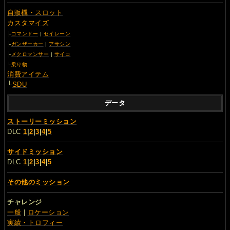
自販機・スロット
カスタマイズ
├
コマンドー
|
セイレーン
├
ガンザーカー
|
アサシン
├
メクロマンサー
|
サイコ
└
乗り物
消費アイテム
└
SDU
データ
ストーリーミッション
DLC
1
|
2
|
3
|
4
|
5
サイドミッション
DLC
1
|
2
|
3
|
4
|
5
その他のミッション
チャレンジ
一般
|
ロケーション
実績・トロフィー