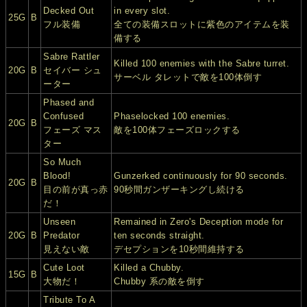
Decked Out
in every slot.
25G
B
フル装備
全ての装備スロットに紫色のアイテムを装
備する
Sabre Rattler
Killed 100 enemies with the Sabre turret.
20G
B
セイバー シュ
サーベル タレットで敵を100体倒す
ーター
Phased and
Confused
Phaselocked 100 enemies.
20G
B
フェーズ マス
敵を100体フェーズロックする
ター
So Much
Blood!
Gunzerked continuously for 90 seconds.
20G
B
目の前が真っ赤
90秒間ガンザーキングし続ける
だ！
Unseen
Remained in Zero's Deception mode for
20G
B
Predator
ten seconds straight.
見えない敵
デセプションを10秒間維持する
Cute Loot
Killed a Chubby.
15G
B
大物だ！
Chubby 系の敵を倒す
Tribute To A