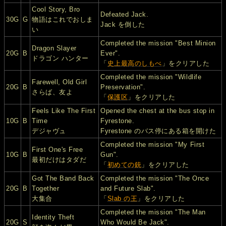
Cool Story, Bro
Defeated Jack.
30G
G
物語はこれでおしま
Jack を倒した
い
Completed the mission "Best Minion
Dragon Slayer
20G
B
Ever".
ドラゴン ハンター
「
史上最高のしもべ
」をクリアした
Completed the mission "Wildlife
Farewell, Old Girl
20G
B
Preservation".
さらば、友よ
「
保護区
」をクリアした
Feels Like The First
Opened the chest at the bus stop in
10G
B
Time
Fyrestone.
デジャヴュ
Fyrestone のバス停にある箱を開けた
Completed the mission "My First
First One's Free
10G
B
Gun".
最初だけはタダだ
「
初めての銃
」をクリアした
Got The Band Back
Completed the mission "The Once
20G
B
Together
and Future Slab".
大集合
「
Slab の王
」をクリアした
Completed the mission "The Man
Identity Theft
20G
S
Who Would Be Jack".