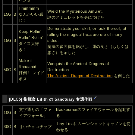
ハンター
Hmmmmm
Wield the Mysterious Amulet.
15G
B
なんかいい感
謎のアミュレットを身につけた
じ！
Demonstrate your skill, or lack thereof, at
Keep Rollin'
rolling the magical treasure orb of many
Rollin' Rollin'
15G
B
sides.
ダイス大好
魔法の多面体を転がし、運の良さ（もしくは
き！
悪さ）を示した
Make it
Vanquish the Ancient Dragons of
Raaaaaid
50G
S
Destruction.
打倒！ レイド
The Ancient Dragon of Destruction
を倒した
ボス
[DLC5] 指揮官 Lilith の Sanctuary 奪還作戦
文字通りの「ファ
Backburnerのファイアウォールを起動す
10G
B
イアウォール」
る
Tiny Tinaにムーンショットキャノンを使
30G
B
甘いチョコチップ
わせる