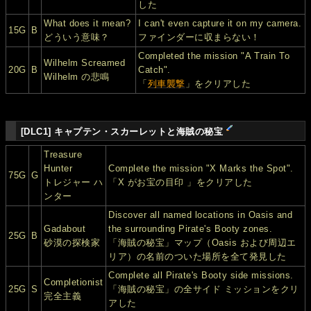
した
What does it mean?
I can't even capture it on my camera.
15G
B
どういう意味？
ファインダーに収まらない！
Completed the mission "A Train To
Wilhelm Screamed
20G
B
Catch".
Wilhelm の悲鳴
「
列車襲撃
」をクリアした
[DLC1] キャプテン・スカーレットと海賊の秘宝
Treasure
Hunter
Complete the mission "X Marks the Spot".
75G
G
トレジャー ハ
「X がお宝の目印 」をクリアした
ンター
Discover all named locations in Oasis and
Gadabout
the surrounding Pirate's Booty zones.
25G
B
砂漠の探検家
「海賊の秘宝」マップ（Oasis および周辺エ
リア）の名前のついた場所を全て発見した
Complete all Pirate's Booty side missions.
Completionist
25G
S
「海賊の秘宝」の全サイド ミッションをクリ
完全主義
アした