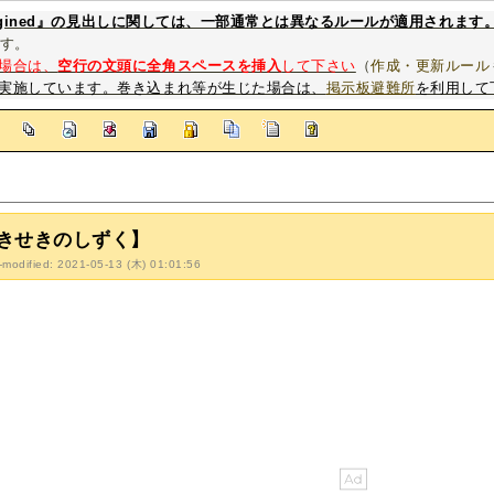
magined』の見出しに関しては、一部通常とは異なるルールが適用されます
す。
場合は、
空行の文頭に全角スペースを挿入
して下さい
（
作成・更新ルール
実施しています。巻き込まれ等が生じた場合は、
掲示板避難所
を利用して
]
きせきのしずく】
-modified: 2021-05-13 (木) 01:01:56