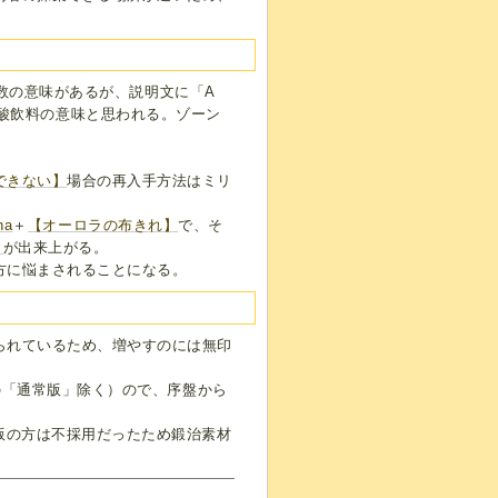
ど複数の意味があるが、説明文に「A
るので炭酸飲料の意味と思われる。ゾーン
できない】
場合の再入手方法はミリ
na
＋
【オーロラの布きれ】
で、そ
】
が出来上がる。
方に悩まされることになる。
られているため、増やすのには無印
版の「通常版」除く）ので、序盤から
版の方は不採用だったため鍛治素材