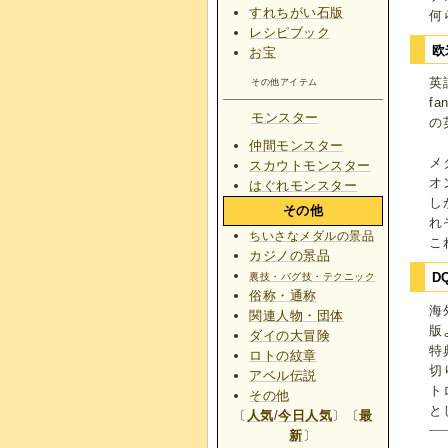
すれちがい石版
何
レシピブック
欧
お宝
英
その他アイテム
f
モンスター
の
仲間モンスター
メ
スカウトモンスター
オ
はぐれモンスター
し
その他
れ
ちいさなメダルの景品
こ
カジノの景品
D
裏技・バグ技・テクニック
俗称・通称
海
関連人物・団体
版
ダイの大冒険
特
ロトの紋章
切
アベル伝説
ト
その他
と
〔
人気
/
今日人気
〕〔
最
新
〕