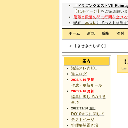
『ドラゴンクエストVII Rei
【TOPページ】
をご確認願いま
段落と段落の間に行間を空ける
現在、
本スレ
にてホスト規制を
[
ホーム
|
新規
|
編集
|
添付
> 【きせきのしずく】
案内
【
議論スレ@101
Last
過去ログ
2023/4/16 更新
作成・更新ルール
2023/4/16 更新
編集に際しての注意
事項
2022/11/16 追記
DQ10オフに関して
テストページ
管理要望置き場