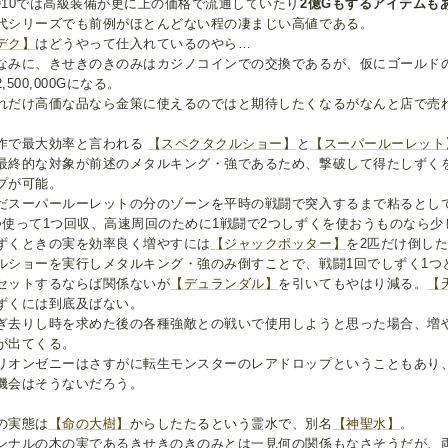
Q10では高級装備が更に上の価格で流通していたり
2億Gもするアイテムも
代シリーズでも前例がほとんどない程の凄まじい高値である。
デク】
はどうやって仕入れているのやら…
なみに、きせきのきのみはカジノコインでの交換であるが、仮にゴールド
,500,000Gになる。
れだけ高価な品なら金策に使えるのではと期待したくなるがなんと店で売
作で最大効率と言われる
【スペクタクルショー】
と
【スーパールーレット
最終的な対象が前述のメタルキング・強であるため、撃破して得たしずく
プが可能。
だスーパールーレットの分のゾーンを平時の戦闘で突入するまで粘るとし
つ使って1つ回収、高速周回のために1戦闘で2つしずくを使おうものなら
ずくときの実を効率良く増やすには
【ジャックポッター】
を2匹だけ倒し
ルショーを実行しメタルキング・強のみ倒すことで、戦闘1回でしずく1つ
セットするならば関係ないが
【デュランダル】
を引いてもやはり減る。
【
ずくには到底及ばない。
ぎ去りし時を求めた後の各種強敵との戦いで使用しようと思った場合、増
が出てくる。
リオンゼニーはさすがに転生モンスターのレアドロップということもあり
機会はそうないだろう。
の実態は
【命の大樹】
からしたたるという霊水で、別名
【神聖水】
。
ンナルの木の実であるきせきのきのみとは一見何の関係もなさそうだが、