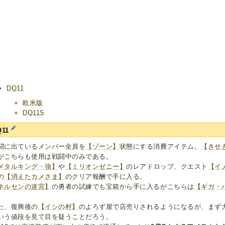
DQ11
欧米版
DQ11S
Q11
闘に出ているメンバー全員を
【ゾーン】
状態にする消費アイテム。
【きせ
がこちらも使用は戦闘中のみである。
メタルキング・強】
や
【ミリオンゼニー】
のレアドロップ、クエスト
【イ
の
【消えたカメさま】
のクリア報酬で手に入る。
ネルセンの迷宮】
の勇者の試練でも宝箱から手に入るがこちらは
【ギガ・
。
た、復興後の
【イシの村】
のよろず屋で店売りされるようになるが、まず
いう値段を見て目を疑うことだろう。