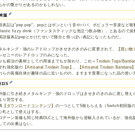
らかの繋がりがあるのかもしれない。
米版
語表記は"pep pop"。popとはポンという音やパパ、ポピュラー音楽な
antastic fizzy drink（ファンタスティックな泡立つ飲み物）」とあ
英語版表記pepとかけたせいで随分と俗っぽい表記になったものだ。
タルキング・強のレアドロップがきせきのきのみに変更されて、
【買い物
ンゼニーのレアドロップのみになった。
かも鍛冶の素材としての用途までもが加わり、これ＋
Trodain Togs
/
Banda
ぞれ強化版の
【Artisanal Trodain Togs】
、
【Artisanal Trodain Bandana
れらの装備自体が趣味の品に近いものの、ますます貴重になった品の使い
Q11S
外版に引き続きメタルキング・強のドロップはきせきのきのみに差し替え
より苦労する。
典
【ダウンロードコンテンツ】
の一つとして5個もらえる（Switch初回
り札として使えはする。
ロデーン装備も同じ特典DLCとして海外版から逆輸入されているが、強化
しての出番はない。