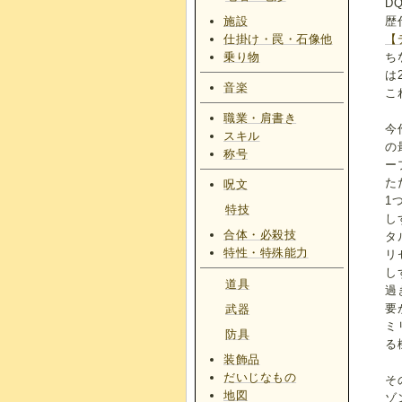
D
施設
歴
仕掛け・罠・石像他
【
乗り物
ち
は2
音楽
こ
職業・肩書き
今
スキル
の
称号
ー
た
呪文
1
特技
し
合体・必殺技
タ
特性・特殊能力
リ
し
道具
過
要
武器
ミ
防具
る
装飾品
だいじなもの
そ
地図
ゾ