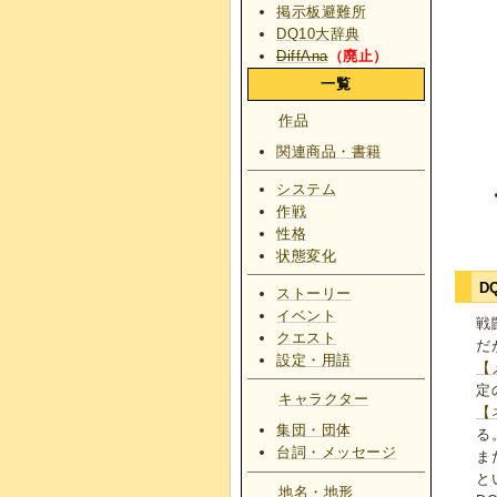
掲示板避難所
DQ10大辞典
DiffAna
（廃止）
一覧
作品
関連商品・書籍
システム
作戦
性格
状態変化
D
ストーリー
イベント
戦
クエスト
だ
設定・用語
【
定
キャラクター
【
集団・団体
る
台詞・メッセージ
ま
と
地名・地形