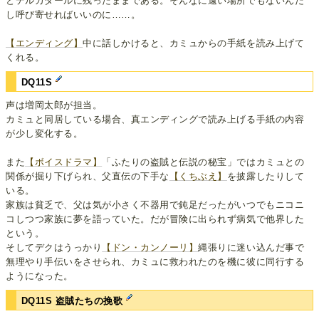
とデルカダールに残ったままである。そんなに遠い場所でもないんだ
し呼び寄せればいいのに……。
【エンディング】
中に話しかけると、カミュからの手紙を読み上げて
くれる。
DQ11S
声は増岡太郎が担当。
カミュと同居している場合、真エンディングで読み上げる手紙の内容
が少し変化する。
また
【ボイスドラマ】
「ふたりの盗賊と伝説の秘宝」ではカミュとの
関係が掘り下げられ、父直伝の下手な
【くちぶえ】
を披露したりして
いる。
家族は貧乏で、父は気が小さく不器用で鈍足だったがいつでもニコニ
コしつつ家族に夢を語っていた。だが冒険に出られず病気で他界した
という。
そしてデクはうっかり
【ドン・カンノーリ】
縄張りに迷い込んだ事で
無理やり手伝いをさせられ、カミュに救われたのを機に彼に同行する
ようになった。
DQ11S 盗賊たちの挽歌