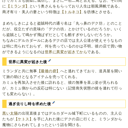
げでカミュも脱獄に成功し、まさに一石二鳥と言える。なお、その間
に
【ミランダ】
という奥さんをもらっており人生は順風満帆である。
商才有り・美人の妻という特徴は
【トルネコ】
を彷彿とさせる。
まめちしきによると盗賊時代の通り名は「丸っ鼻のデク坊」とのこと
だが、役立たずの意味の「デクの坊」とかけているのだろうか。いく
ら盗賊として鳴かず飛ばずだとしても酷すぎやしないだろうか。
ちなみにデルカダールにあるデクの店では主人公達が使えそうなもの
は特に売られておらず、何を売っているのかは不明。彼の店で買い物
ができるようになるのは
世界に異変が起きてから
である。
世界に異変が起きた後
ミランダと共に無事
【最後の砦】
へと逃れてきており、道具屋を開い
て旅の助けとなるアイテムを売ってくれる。
カミュを再加入させた後に訪れると、彼の無事を喜ぶ姿が見られる
が、カミュ側からの反応は特にない（記憶喪失状態の彼を連れて行っ
ても変わらない）。
過ぎ去りし時を求めた後
黒い太陽
の出現直後まではデルカダール城下町にいるものの、主人公
たちが
【ケトス】
を手に入れた後にデクの店に行くと、ミランダから
魔物にさらわれてしまったという話を聞ける。