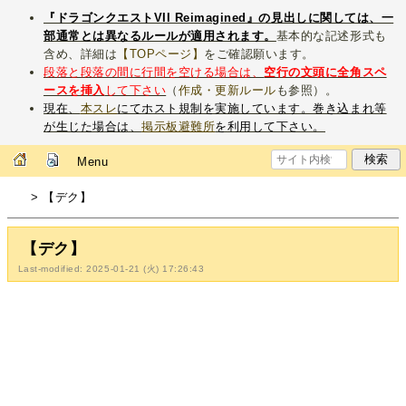
『ドラゴンクエストVII Reimagined』の見出しに関しては、一
部通常とは異なるルールが適用されます。
基本的な記述形式も
含め、詳細は
【TOPページ】
をご確認願います。
段落と段落の間に行間を空ける場合は、
空行の文頭に全角スペ
ースを挿入
して下さい
（
作成・更新ルール
も参照）。
現在、
本スレ
にてホスト規制を実施しています。巻き込まれ等
が生じた場合は、
掲示板避難所
を利用して下さい。
Menu
> 【デク】
【デク】
Last-modified: 2025-01-21 (火) 17:26:43