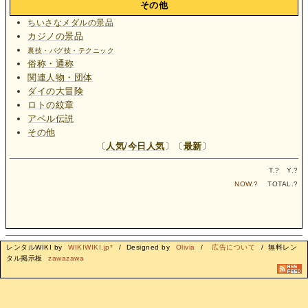
その他
ちいさなメダルの景品
カジノの景品
裏技・バグ技・テクニック
俗称・通称
関連人物・団体
ダイの大冒険
ロトの紋章
アベル伝説
その他
〔
人気
/
今日人気
〕〔
最新
〕
T.
?
Y.
?
NOW.
?
TOTAL.
?
レンタルWIKI by
WIKIWIKI.jp*
/ Designed by
Olivia
/
広告について
/ 無料レン
タル掲示板
zawazawa