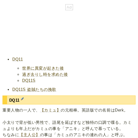
DQ11
世界に異変が起きた後
過ぎ去りし時を求めた後
DQ11S
DQ11S 盗賊たちの挽歌
DQ11
重要人物の一人で、
【カミュ】
の元相棒。英語版での名前はDerk。
小太りで背が低い男性で、語尾を延ばすなど独特の口調で喋る。カミ
ュよりも年上だがカミュの事を「アニキ」と呼んで慕っている。
ちなみに
【主人公】
の事は「カミュのアニキの連れの人」と呼ぶ。