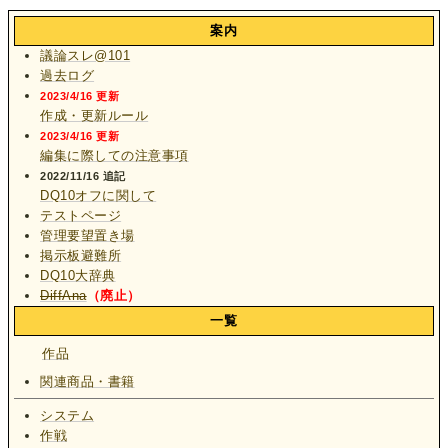
案内
議論スレ@101
過去ログ
2023/4/16 更新
作成・更新ルール
2023/4/16 更新
編集に際しての注意事項
2022/11/16 追記
DQ10オフに関して
テストページ
管理要望置き場
掲示板避難所
DQ10大辞典
DiffAna
（廃止）
一覧
作品
関連商品・書籍
システム
作戦