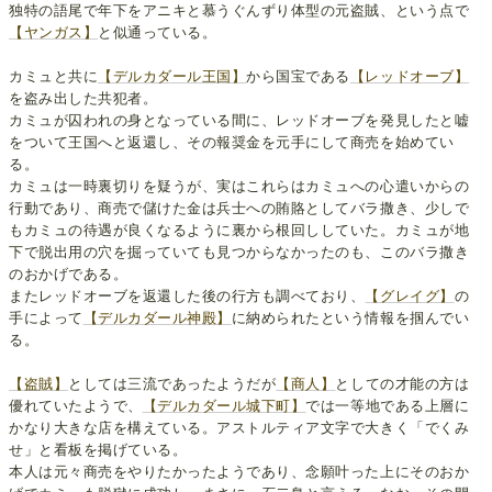
独特の語尾で年下をアニキと慕うぐんずり体型の元盗賊、という点で
【ヤンガス】
と似通っている。
カミュと共に
【デルカダール王国】
から国宝である
【レッドオーブ】
を盗み出した共犯者。
カミュが囚われの身となっている間に、レッドオーブを発見したと嘘
をついて王国へと返還し、その報奨金を元手にして商売を始めてい
る。
カミュは一時裏切りを疑うが、実はこれらはカミュへの心遣いからの
行動であり、商売で儲けた金は兵士への賄賂としてバラ撒き、少しで
もカミュの待遇が良くなるように裏から根回ししていた。カミュが地
下で脱出用の穴を掘っていても見つからなかったのも、このバラ撒き
のおかげである。
またレッドオーブを返還した後の行方も調べており、
【グレイグ】
の
手によって
【デルカダール神殿】
に納められたという情報を掴んでい
る。
【盗賊】
としては三流であったようだが
【商人】
としての才能の方は
優れていたようで、
【デルカダール城下町】
では一等地である上層に
かなり大きな店を構えている。アストルティア文字で大きく「でくみ
せ」と看板を掲げている。
本人は元々商売をやりたかったようであり、念願叶った上にそのおか