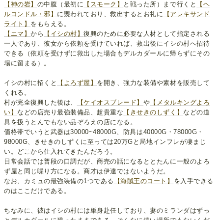
【神の岩】
の中腹（最初に
【スモーク】
と戦った所）まで行くと
【ヘ
ルコンドル・邪】
に襲われており、救出するとお礼に
【アレキサンド
ライト】
をもらえる。
【エマ】
から
【イシの村】
復興のために必要な人材として指定される
一人であり、彼女から依頼を受けていれば、救出後にイシの村へ招待
できる（依頼を受けずに救出した場合もデルカダールに帰らずにその
場に留まる）。
イシの村に招くと
【よろず屋】
を開き、強力な装備や素材を販売して
くれる。
村が完全復興した後は、
【ケイオスブレード】
や
【メタルキングよろ
い】
などの店売り最強装備品、超貴重な
【きせきのしずく】
などの道
具を扱うとんでもない品ぞろえの店になる。
価格帯でいうと武器は30000~48000G、防具は40000G・78000G・
98000G、きせきのしずくに至っては20万Gと局地インフレが凄まじ
い。どこから仕入れてきたんだろう。
日常会話では普段の口調だが、商売の話になるととたんに一般のよろ
ず屋と同じ喋り方になる。商才は伊達ではないようだ。
なお、カミュの最強装備の1つである
【海賊王のコート】
を入手できる
のはここだけである。
ちなみに、彼はイシの村には単身赴任しており、妻のミランダはずっ