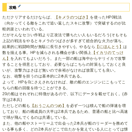
攻略
ただクリアするだけならば、
【キメラのつばさ】
を使ったHP0戦法
（向かってくる敵をこれで追い返したスキに攻撃）で突破するのが比
較的楽といわれている。
だがそんなセコい作戦より正攻法で勝ちたい人もいるだろう(そもそも
上記の戦法をやるとキメラのつばさが多すぎて総合的な火力が落ち、
結果的に戦闘時間が無駄に長引きやすい)。やるなら
【にほんとう】
は
数を揃える事。HPを減らされる機会が多い関係上
【イカリのてっけ
ん】
を入れてもよいだろう。また一部の船は海中からヤリイカで攻撃
することを得意としており、必要ならばこちらの対策もしておくと良
いが、攻撃力はさほど無いので余裕がなければ放置しても良い。
なお、砲撃を担うのは基本的に2本兵である。
よって、HPを0にさえされなければ、敵の船のエンジンにこもってこ
ちらの船の回復を待つことができる。
20の船はそれぞれに特徴があるので、以下にデータを載せておく。(赤
字は2本兵)
ただしどの船も
【おうごんのつめ】
を必ず一つは積んで船の弾速を増
しており、船の構成員の大半は2本兵であるため、普通の船と比べ高速
で球が飛んでくるのは共通している。
また、他の船やストーリー上で出会った2本兵が船のリーダーを務めて
いる事も多く、どの2本兵がどこで出たかを覚えている人にとっては懐