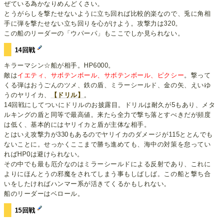
ぜている為かなりめんどくさい。
とうがらしを撃たせないように立ち回れば比較的楽なので、兎に角相
手に弾を撃たせない立ち回りを心がけよう。攻撃力は320。
この船のリーダーの「ウパーパ」もここでしか見られない。
14回戦
キラーマシン☆船が相手。HP6000。
敵は
イエティ、サボテンボール、サボテンボール、ピクシー
。撃って
くる弾はおうごんのツメ、鉄の盾、ミラーシールド、金の矢、えいゆ
うのヤリイカ、
【ドリル】
。
14回戦にしてついにドリルのお披露目。ドリルは耐久が5もあり、メタ
ルキングの盾と同等で最高値。来たら全力で撃ち落とすべきだが頻度
は低く、基本的にはヤリイカと盾が主体な相手。
とはいえ攻撃力が330もあるのでヤリイカのダメージが115ととんでも
ないことに。せっかくここまで勝ち進めても、海中の対策を怠ってい
ればHP0は避けられない。
その中でも最も厄介なのはミラーシールドによる反射であり、これに
よりにほんとうの邪魔をされてしまう事もしばしば。この船と撃ち合
いをしたければハンマー系が活きてくるかもしれない。
船のリーダーはベロール。
15回戦