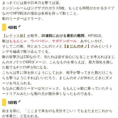
まっすぐには盾や日本刀を撃てば楽。
エンジンルームはジグザグのガラス8枚。もっとも時間がかかるタイプ
なのでHP0戦法の場合は余裕を持って動くこと。
船のリーダーはドラーク。
4回戦
【レティス船】
が相手。
20連戦における最初の難関
。HP3610。
敵は
ももんじゃ、ウパパロン、サボテンボール、
あやしいかげ。
そしてこの船、何とおうごんのツメと
【まじんのオノ】
のみというト
ンデモ編成で殴り込んでくる。
敵の攻撃力は230なので、当たれば必ず会心になることを考えればまじ
んのオノ1つで690ダメージ。こんなものを食らえば、最大強化を施し
た船でも4つでHPが0になる。
こちらは常に弾を担ぐようにしておき、相手が撃ってきた数だけこち
らも撃つようにすればいいだろう。まじんのオノが外れたときにダメ
ージを与えられる。
ちなみに船のリーダーはモジャック。ももんじゃ船に乗っていたチュ
ートリアルみたいな船の主が随分偉くなったものである。
5回戦
始まる前に、「ここまで来るのも充分すごい！でもまだまだこれから
が本番だ」と言われる。