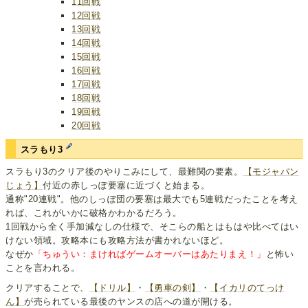
11回戦
12回戦
13回戦
14回戦
15回戦
16回戦
17回戦
18回戦
19回戦
20回戦
スラもり3
スラもり3のクリア後のやりこみにして、最難関の要素。
【モジャパン
じょう】
付近の赤しっぽ要塞に近づくと始まる。
通称"20連戦"。他のしっぽ団の要塞は最大でも5連戦だったことを考え
れば、これがいかに破格かわかるだろう。
1回戦から全く手加減なしの仕様で、そこらの船とはもはや比べてはい
けない領域。攻略本にも攻略方法が書かれないほど。
なぜか
「ちゅうい：まければゲームオーバーはあたりまえ！」
と怖い
ことを言われる。
クリアすることで、
【ドリル】
・
【勇車の剣】
・
【イカリのてっけ
ん】
が売られている最後のヤンスの店への道が開ける。