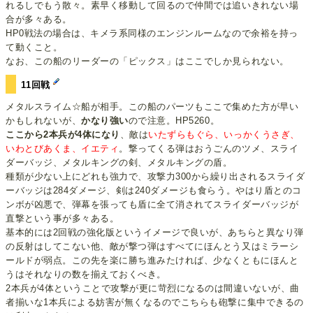
れるしでもう散々。素早く移動して回るので仲間では追いきれない場
合が多々ある。
HP0戦法の場合は、キメラ系同様のエンジンルームなので余裕を持っ
て動くこと。
なお、この船のリーダーの「ピックス」はここでしか見られない。
11回戦
メタルスライム☆船が相手。この船のパーツもここで集めた方が早い
かもしれないが、
かなり強い
ので注意。HP5260。
ここから2本兵が4体になり
、敵は
いたずらもぐら、いっかくうさぎ、
いわとびあくま、イエティ
。撃ってくる弾はおうごんのツメ、スライ
ダーバッジ、メタルキングの剣、メタルキングの盾。
種類が少ない上にどれも強力で、攻撃力300から繰り出されるスライダ
ーバッジは284ダメージ、剣は240ダメージも食らう。やはり盾とのコ
ンボが凶悪で、弾幕を張っても盾に全て消されてスライダーバッジが
直撃という事が多々ある。
基本的には2回戦の強化版というイメージで良いが、あちらと異なり弾
の反射はしてこない他、敵が撃つ弾はすべてにほんとう又はミラーシ
ールドが弱点。この先を楽に勝ち進みたければ、少なくともにほんと
うはそれなりの数を揃えておくべき。
2本兵が4体ということで攻撃が更に苛烈になるのは間違いないが、曲
者揃いな1本兵による妨害が無くなるのでこちらも砲撃に集中できるの