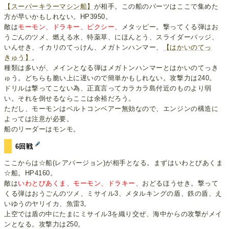
【スーパーキラーマシン船】
が相手。この船のパーツはここで集めた
方が早いかもしれない。HP3950。
敵は
モーモン、ドラキー、ピクシー、
メタッピー。撃ってくる弾はお
うごんのツメ、燃える水、特薬草、にほんとう、スライダーバッジ、
いんせき、イカリのてっけん、メガトンハンマー、
【はかいのてっ
きゅう】
。
種類は多いが、メインとなる弾はメガトンハンマーとはかいのてっき
ゅう。どちらも脆い上に遅いので簡単かもしれない。攻撃力は240。
ドリルは撃ってこない為、正直言ってカラカラ島付近のものより弱
い。それを倒せるならここは余裕だろう。
ただし、モーモンはベルトコンベアー無効なので、エンジンの構造に
よっては注意が必要。
船のリーダーはモンモ。
6回戦
ここからは☆船(レアバージョン)が相手となる。まずはいわとびあくま
☆船。HP4160。
敵は
いわとびあくま、モーモン、ドラキー、
おどるほうせき。撃って
くる弾はおうごんのツメ、ミサイル3、メタルキングの盾、鉄の盾、え
いゆうのヤリイカ、魚雷3。
上空では盾の中にたまにミサイル3を織り交ぜ、海中からの攻撃がメイ
ンとなる。攻撃力は250。