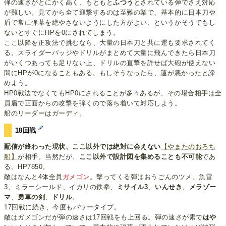
弾の速さがとにかく高く、もともと
ふつう
とされている弾でさえ対応
が難しい。見てから全て迎撃するのは至難の業で、基本的に日本刀や
盾で常に弾幕を絶やさないようにした方がよい、というかそうでもし
ないとすぐにHPを0にされてしまう。
ここ以降を正攻法で挑むなら、大量の日本刀と共に運も要求されてく
る。スライダーバッジやドリルがまとめて大量に飛んできたら日本刀
がいくつあっても足りない上、ドリルの直撃を許せば大砲が使えない
間にHPが0になることもある。もしそうなったら、運が悪かったと諦
めよう。
HP0戦法でなくてもHP0にされることが多々あるが、その場合相手は全
員盾で正面からの攻撃を弾くので落ち着いて対応しよう。
船のリーダーはガーディ。
18回戦
配信が終わった現状、ここ以外では絶対に会えない
【やまたのおろち
船】
が相手。当然だが、
ここ以外で設計図を集めることも不可能
であ
る。HP7850。
敵はなんと4体全員
ガメゴン
。撃ってくる弾はおうごんのツメ、魚雷
3、ミラーシールド、イカリの鉄拳、
ミサイル3
、
いんせき
、
メラゾー
マ
、
勇車の剣
、
ドリル
。
17回戦に続き、今度もパワータイプ。
敵はガメゴンだが弾の速さは17回戦をも上回る。弾の速さが素で
はや