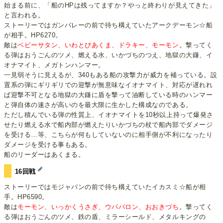
始まる前に、「船のHPは残ってますか？やっと終わりが見えてきた」
と言われる。
ストーリーではガンバレーの前で待ち構えていたアークデーモン☆船
が相手。HP6270。
敵は
ベビーサタン、いわとびあくま、ドラキー、モーモン
。撃ってく
る弾はおうごんのツメ、燃える水、いかづちのつえ、地獄の大鎌、イ
オナマイト、メガトンハンマー。
一見弱そうに見えるが、340もある船の攻撃力が威力を補っている。設
置系の弾にギリギリでの迎撃が無意味なイオナマイト、対応が遅れれ
ば迎撃不可となる地獄の大鎌に盾を撃って油断している時のハンマー
と弾自体の速さが高いのを最大限に生かした構成なのである。
ただし積んでいる弾の性質上、イオナマイトを10秒以上持って爆発さ
せたり燃える水で船内部が燃えたりいかづちの杖で船内部でダメージ
を受ける…等、こちらが何もしていないのに相手側が不利になったり
ダメージを受ける事もある。
船のリーダーはあくまる。
16回戦
ストーリーではモジャパンの前で待ち構えていたイカスミ☆船が相
手。HP6590。
敵は
モーモン、いっかくうさぎ、ウパパロン、おおきづち
。撃ってく
る弾はおうごんのツメ、鉄の盾、ミラーシールド、メタルキングの