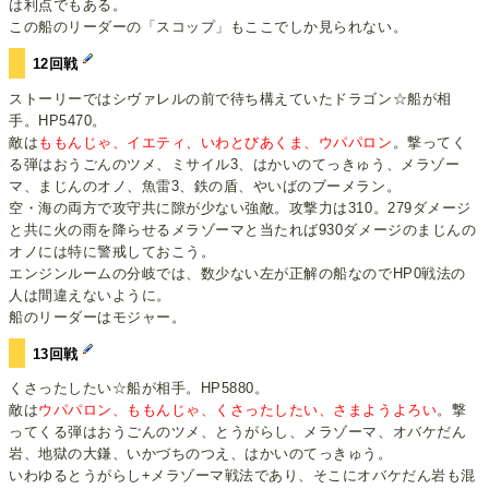
は利点でもある。
この船のリーダーの「スコップ」もここでしか見られない。
12回戦
ストーリーではシヴァレルの前で待ち構えていたドラゴン☆船が相
手。HP5470。
敵は
ももんじゃ、イエティ、いわとびあくま、ウパパロン
。撃ってく
る弾はおうごんのツメ、ミサイル3、はかいのてっきゅう、メラゾー
マ、まじんのオノ、魚雷3、鉄の盾、やいばのブーメラン。
空・海の両方で攻守共に隙が少ない強敵。攻撃力は310。279ダメージ
と共に火の雨を降らせるメラゾーマと当たれば930ダメージのまじんの
オノには特に警戒しておこう。
エンジンルームの分岐では、数少ない左が正解の船なのでHP0戦法の
人は間違えないように。
船のリーダーはモジャー。
13回戦
くさったしたい☆船が相手。HP5880。
敵は
ウパパロン、ももんじゃ、くさったしたい、さまようよろい
。撃
ってくる弾はおうごんのツメ、とうがらし、メラゾーマ、オバケだん
岩、地獄の大鎌、いかづちのつえ、はかいのてっきゅう。
いわゆるとうがらし+メラゾーマ戦法であり、そこにオバケだん岩も混