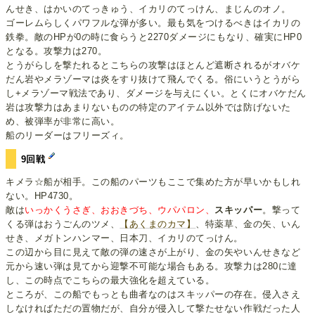
んせき、はかいのてっきゅう、イカリのてっけん、まじんのオノ。
ゴーレムらしくパワフルな弾が多い。最も気をつけるべきはイカリの
鉄拳。敵のHPが0の時に食らうと2270ダメージにもなり、確実にHP0
となる。攻撃力は270。
とうがらしを撃たれるとこちらの攻撃はほとんど遮断されるがオバケ
だん岩やメラゾーマは炎をすり抜けて飛んでくる。俗にいうとうがら
し+メラゾーマ戦法であり、ダメージを与えにくい。とくにオバケだん
岩は攻撃力はあまりないものの特定のアイテム以外では防げないた
め、被弾率が非常に高い。
船のリーダーはフリーズィ。
9回戦
キメラ☆船が相手。この船のパーツもここで集めた方が早いかもしれ
ない。HP4730。
敵は
いっかくうさぎ、おおきづち、ウパパロン、
スキッパー
。撃って
くる弾はおうごんのツメ、
【あくまのカマ】
、特薬草、金の矢、いん
せき、メガトンハンマー、日本刀、イカリのてっけん。
この辺から目に見えて敵の弾の速さが上がり、金の矢やいんせきなど
元から速い弾は見てから迎撃不可能な場合もある。攻撃力は280に達
し、この時点でこちらの最大強化を超えている。
ところが、この船でもっとも曲者なのはスキッパーの存在。侵入さえ
しなければただの置物だが、自分が侵入して撃たせない作戦だった人