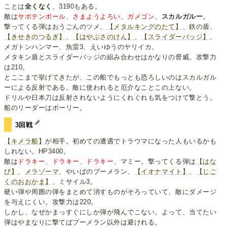
ことは
全くなく
、3190もある。
敵は
サボテンボール、さまようよろい、ガメゴン、
スカルガルー
。
撃ってくる弾はおうごんのツメ、
【メタルキングのたて】
、鉄の盾、
【きせきのつるぎ】
、
【はやぶさのけん】
、
【スライダーバッジ】
、
メガトンハンマー、魚雷3、えいゆうのヤリイカ。
メタキン盾とスライダーバッジの組み合わせはかなりの脅威。攻撃力
は210。
とここまで挙げてきたが、この船でもっとも恐ろしいのはスカルガル
ーによる反射である。敵に使われると厄介なことこの上ない。
ドリルや日本刀は反射されないようにくれぐれも気をつけて撃とう。
船のリーダーはボーリー。
3回戦
【キメラ船】
が相手。初めての遭遇でトラウマになった人もいるかも
しれない。HP3400。
敵は
ドラキー、ドラキー、ドラキー、
マミー。撃ってくる弾は
【はな
び】
、
メラゾーマ
、やいばのブーメラン、
【イオナマイト】
、
【じご
くのおおかま】
、ミサイル3。
硬い弾や周囲の弾をまとめて消すものがそろっていて、敵にダメージ
を与えにくい。攻撃力は220。
しかし、なぜかまっすぐにしか弾が飛んでこない。よって、当てたい
弾はやまなりに撃てばブーメラン以外は避けれる。