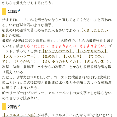
かしさを覚えたりもするだろう。
1回戦
始まる前に、「これを倒せないなら出直してきてください」と言われ
る、いわば試金石のような相手。
初見の船の墓場で苦しめられた人も多いであろう
【くさったしたい
船】
が初戦。
最初からHPは2970と非常に高く、この時点でこちらの最終強化を超え
ている。敵は
くさったしたい、さまようよろい、さまようよろい、
ゴ
ースト。撃ってくる弾は
【おうごんのつめ】
、
【いかずちのつえ】
、
【メガトンハンマー】
、
【金の矢】
、
【いんせき】
、
【てつのた
て】
、
【とうがらし】
、
【えいゆうのヤリイカ】
、
【ぎょらい3】
と、
攻撃、防御、盾破壊、水中からの攻撃用…とかなり多種多様な弾を取
り揃えている。
ただし、攻撃力は200と低い方。ゴーストに撹乱されなければ比較的
楽…というかこの後に控える船達に比べると子供騙しのような難易度
に感じてしまうだろう。
船のリーダーはゾンビッツ。アルファベットの大文字でしか喋らない
のでセリフが読み辛い。
2回戦
【メタルスライム船】
が相手。メタルスライムだからHPが低いという