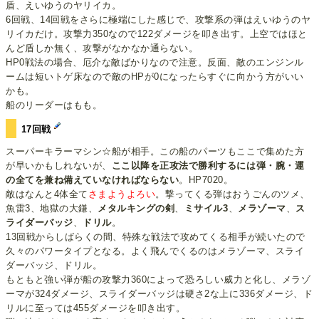
盾、えいゆうのヤリイカ。
6回戦、14回戦をさらに極端にした感じで、攻撃系の弾はえいゆうのヤ
リイカだけ。攻撃力350なので122ダメージを叩き出す。上空ではほと
んど盾しか無く、攻撃がなかなか通らない。
HP0戦法の場合、厄介な敵ばかりなので注意。反面、敵のエンジンル
ームは短いトゲ床なので敵のHPが0になったらすぐに向かう方がいい
かも。
船のリーダーはもも。
17回戦
スーパーキラーマシン☆船が相手。この船のパーツもここで集めた方
が早いかもしれないが、
ここ以降を正攻法で勝利するには弾・腕・運
の全てを兼ね備えていなければならない
。HP7020。
敵はなんと4体全て
さまようよろい
。撃ってくる弾はおうごんのツメ、
魚雷3、地獄の大鎌、
メタルキングの剣
、
ミサイル3
、
メラゾーマ
、
ス
ライダーバッジ
、
ドリル
。
13回戦からしばらくの間、特殊な戦法で攻めてくる相手が続いたので
久々のパワータイプとなる。よく飛んでくるのはメラゾーマ、スライ
ダーバッジ、ドリル。
もともと強い弾が船の攻撃力360によって恐ろしい威力と化し、メラゾ
ーマが324ダメージ、スライダーバッジは硬さ2な上に336ダメージ、ド
リルに至っては455ダメージを叩き出す。