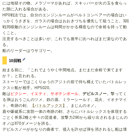
には地獄その物。メラゾーマがあれば、スキッパーが火の玉を食らっ
た隙に入れる場合がある。
HP0戦法では、自分のエンジンルームがベルトコンベアーの場合はい
っかくうさぎを、ガラスの場合はおおきづちを優先して狙うこと。3回
戦同様敵のエンジンルームは時間がかかる構造なので余裕を持って動
くこと。
注意するべきことは多いが、これでも後半に比べればまだ楽なのであ
る。
船のリーダーはウサゴリー。
10回戦
始まる前に、「これでようやく中間地点。まだまだ余裕で来てます
か？」と言われる。
ストーリーではこくりゅうのアジトの前で待ち構えていたバトルレッ
クス☆船が相手。HP5020。
敵は
ピクシー、イエティ、サボテンボール、
デビルスノー
。撃ってく
る弾はおうごんのツメ、鉄の盾、ミラーシールド、花火、イオナマイ
ト、奇跡の剣、
【バトルアックス】
、まじんのオノ。
盾や爆破系に攻防一体の奇跡の剣、さらにバトルレックスを体現する
ごとく斧系2種と中々の芸達者。攻撃力290から繰り出されるまじんの
オノは870ダメージを誇る。
デビルスノーがかなりの曲者で、侵入を許せば弾を消されるし船は壊