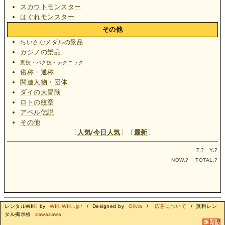
スカウトモンスター
はぐれモンスター
その他
ちいさなメダルの景品
カジノの景品
裏技・バグ技・テクニック
俗称・通称
関連人物・団体
ダイの大冒険
ロトの紋章
アベル伝説
その他
〔
人気
/
今日人気
〕〔
最新
〕
T.
?
Y.
?
NOW.
?
TOTAL.
?
レンタルWIKI by
WIKIWIKI.jp*
/ Designed by
Olivia
/
広告について
/ 無料レン
タル掲示板
zawazawa