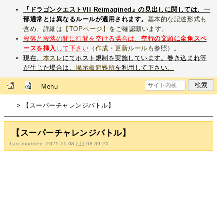
『ドラゴンクエストVII Reimagined』の見出しに関しては、一
部通常とは異なるルールが適用されます。
基本的な記述形式も
含め、詳細は
【TOPページ】
をご確認願います。
段落と段落の間に行間を空ける場合は、
空行の文頭に全角スペ
ースを挿入
して下さい
（
作成・更新ルール
も参照）。
現在、
本スレ
にてホスト規制を実施しています。巻き込まれ等
が生じた場合は、
掲示板避難所
を利用して下さい。
Menu
> 【スーパーチャレンジバトル】
【スーパーチャレンジバトル】
Last-modified: 2025-11-08 (土) 08:39:20