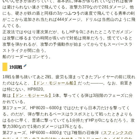
い
いんせきが加わっていて、基本的に弾幕が張られていなければ被弾
は避けられない速さで飛んでくる。攻撃力370なので281ダメージ。他
にも、硬さが鉄の盾と同様の3かつ
ふつう
の速度で飛んでくる勇車の剣
がここから追加され当たれば444ダメージ。ドリルは当然山のように飛
んでくる。
正攻法ではやはり運次第だが、もしHPを0にされたところでガメゴン
は攻撃に移るまでの時間が長いので対処は簡単だろう。慌てていると
攻撃を弾かれるが、攻撃の予備動作が始まってからでもスーパースラ
ストライクが間に合う。
船のリーダーはゴンぞう。
19回戦
18戦を勝ち抜いてあと2戦、疲労も溜まってきたプレイヤーの前に現れ
たのはなんと、
【ドン・モジャール船】
だった―――。なお、前置き
は特にない。HP8020。
敵は
【ドン・モジャール】
1体。撃ってくる弾は3段階のフェーズに分
かれている。
第1フェーズ、HP8020～6000まではひたすら日本刀だけを撃ってく
る。のだが、弾が撃たれるペースはラスボスとして戦ったときよりも
はるかに早く、普通に撃っていても1分持たずHPが0になるだろう。攻
撃力380なので1発のダメージは376となる。
第2フェーズ、HP6000～4000までは7種類の召喚弾（
スフィンクスの
かお
・
えふで
・
ナスカのはね
・
かせき
・
マトリョーシカ
・
メガミのた