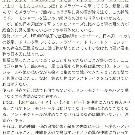
いまつ
・
ももんじゃのしっぽ
）とメラゾーマを撃ってくる。頻繁に飛
んでくるメラゾーマで船内にはほぼ常に炎の雨が降り注ぐ。この状態
でドン・モジャールを追い払い続けるのはかなり辛いものがある。
…が、前の日本刀ばかり撃ってきたフェーズに比べると弾の耐久力が
総合的に見て落ちているのでやや弱体化している。
最終フェーズ、HP4000以下では召喚弾とメラゾーマ、日本刀、イカリ
の鉄拳、ドリルを撃ってくる。メラゾーマ、ドリル、ドン・モジャー
ルの存在の三重苦な上に仮に弾が撃てたとしても少なければ硬い召喚
弾や日本刀に阻まれる。
普通に撃ったところで当てることすらできないことが多いので、ここ
は頭を使おう。船の中に一度に出現する弾の数は最大で10。ドン・モ
ジャールを追い払いながら徐々に集めつつ隙ができたらまとめて撃つ
と何個かは当たる。なお、集めた弾はスラストライクを当て続けてい
れば消えない。
使った時点で正攻法でも何でもないが、ドン・モジャールをハメて動
けなくする方法が2つ存在する。
1つは、
【おどるほうせき】
か
【メタッピー】
を仲間に入れて侵入させ
る。これでドン・モジャールは動けなくなり一切船に攻めてこなくな
る。ドン・モジャールが攻めてこなければ楽なのは間違いないが、注
意点がある。
それは、他の仲間・弾の追加効果が敵船の内部に干渉した場合ハメが
解除されること。仲間を大砲で飛ばすかキメラの翼が仲間に当たって