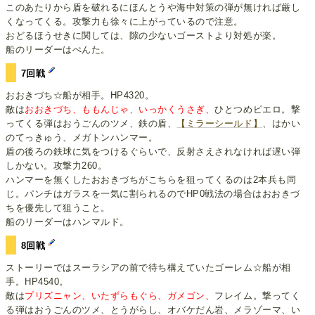
このあたりから盾を破れるにほんとうや海中対策の弾が無ければ厳し
くなってくる。攻撃力も徐々に上がっているので注意。
おどるほうせきに関しては、隙の少ないゴーストより対処が楽。
船のリーダーはぺんた。
7回戦
おおきづち☆船が相手。HP4320。
敵は
おおきづち、ももんじゃ、いっかくうさぎ、
ひとつめピエロ。撃
ってくる弾はおうごんのツメ、鉄の盾、
【ミラーシールド】
、はかい
のてっきゅう、メガトンハンマー。
盾の後ろの鉄球に気をつけるぐらいで、反射さえされなければ遅い弾
しかない。攻撃力260。
ハンマーを無くしたおおきづちがこちらを狙ってくるのは2本兵も同
じ。パンチはガラスを一気に割られるのでHP0戦法の場合はおおきづ
ちを優先して狙うこと。
船のリーダーはハンマルド。
8回戦
ストーリーではスーラシアの前で待ち構えていたゴーレム☆船が相
手。HP4540。
敵は
プリズニャン、いたずらもぐら、ガメゴン、
フレイム。撃ってく
る弾はおうごんのツメ、とうがらし、オバケだん岩、メラゾーマ、い