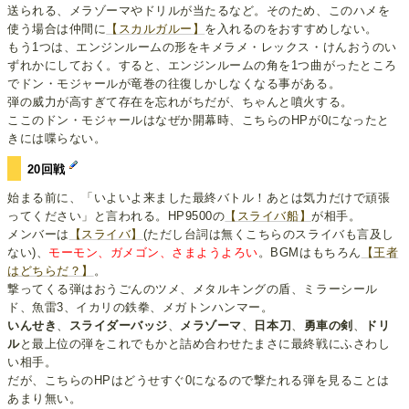
送られる、メラゾーマやドリルが当たるなど。そのため、このハメを
使う場合は仲間に
【スカルガルー】
を入れるのをおすすめしない。
もう1つは、エンジンルームの形をキメラメ・レックス・けんおうのい
ずれかにしておく。すると、エンジンルームの角を1つ曲がったところ
でドン・モジャールが竜巻の往復しかしなくなる事がある。
弾の威力が高すぎて存在を忘れがちだが、ちゃんと噴火する。
ここのドン・モジャールはなぜか開幕時、こちらのHPが0になったと
きには喋らない。
20回戦
始まる前に、「いよいよ来ました最終バトル！あとは気力だけで頑張
ってください」と言われる。HP9500の
【スライバ船】
が相手。
メンバーは
【スライバ】
(ただし台詞は無くこちらのスライバも言及し
ない)、
モーモン、ガメゴン、さまようよろい
。BGMはもちろん
【王者
はどちらだ？】
。
撃ってくる弾はおうごんのツメ、メタルキングの盾、ミラーシール
ド、魚雷3、イカリの鉄拳、メガトンハンマー。
いんせき
、
スライダーバッジ
、
メラゾーマ
、
日本刀
、
勇車の剣
、
ドリ
ル
と最上位の弾をこれでもかと詰め合わせたまさに最終戦にふさわし
い相手。
だが、こちらのHPはどうせすぐ0になるので撃たれる弾を見ることは
あまり無い。