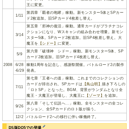
王に変更。
第四章「覇者の咆哮」稼動。新モンスター5体とSPカー
1/11
ド2枚追加。旧SPカード4枚差し替え。
第五章「邪神の復活」稼動。通常カードがプラチナコレ
クションになり、Wスキャンの組み合わせ増量。新モン
3/14
スター5体。SPカード2枚追加。旧SP4枚差し替え。大
魔王を
【シドー】
に変更。
第六章「破壊神 シドー」稼動。新モンスター5体、SP
5/9
カード2枚追加。旧SPカード4枚差し替え。
2008
6/28
稼動1周年を記念し、感謝祭開催。バトルロード2の製作
-6/29
発表。
第七章「王者への道」稼動。これまでのコレクションの
カードが排出され、SPカードは
【鳥山明】
描き下ろしの
7/11
「ロトSP」となった。BGM、背景がランダムとなり全
魔王・大魔王が登場し、大魔王に
【ゾーマ】
を追加。
第八章「そして伝説へ…」稼動。全モンスターの全コレ
9/26
クション、全SPカードのロト版が揃う。
12/2
バトルロード2への移行に伴い稼働終了。
DS版DQ5での登場