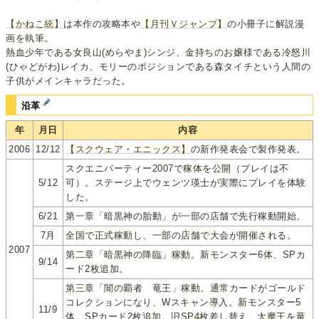
【かねこ統】
は本作の攻略本や
【月刊Ｖジャンプ】
の小冊子に解説漫
画を執筆。
熱血少年である女良山(めらやま)シンジ、金持ちのお嬢様である冷怒川
(ひゃどがわ)レイカ、モリーのポジションである森タイチという人間の
子供がメインキャラだった。
沿革
年
月日
内容
2006
12/12
【スクウェア・エニックス】
の新作発表会で製作発表。
スクエニパーティー2007で稼体を公開（プレイは不
5/12
可）。ステージ上でウェンツ瑛士が実際にプレイを体験
した。
6/21
第一章「暗黒神の胎動」が一部の店舗で先行稼動開始。
7月
全国で正式稼動し、一部の店舗で大会が開催される。
2007
第二章「暗黒神の降臨」稼動。新モンスター6体、SPカ
9/14
ード2枚追加。
第三章「闇の覇者 竜王」稼動。通常カードがゴールド
コレクションになり、Wスキャン導入。新モンスター5
11/9
体。SPカード2枚追加。旧SP4枚差し替え。大魔王を竜