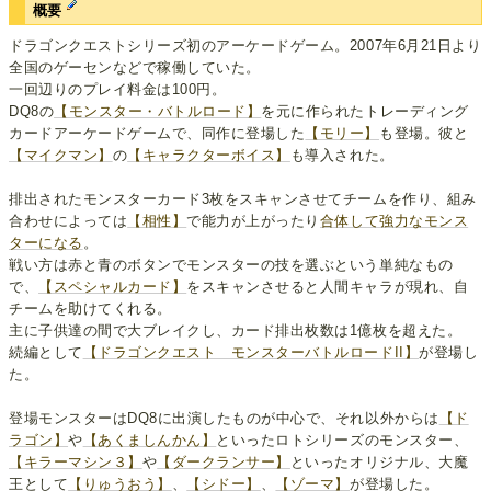
概要
ドラゴンクエストシリーズ初のアーケードゲーム。2007年6月21日より
全国のゲーセンなどで稼働していた。
一回辺りのプレイ料金は100円。
DQ8の
【モンスター・バトルロード】
を元に作られたトレーディング
カードアーケードゲームで、同作に登場した
【モリー】
も登場。彼と
【マイクマン】
の
【キャラクターボイス】
も導入された。
排出されたモンスターカード3枚をスキャンさせてチームを作り、組み
合わせによっては
【相性】
で能力が上がったり
合体して強力なモンス
ターになる
。
戦い方は赤と青のボタンでモンスターの技を選ぶという単純なもの
で、
【スペシャルカード】
をスキャンさせると人間キャラが現れ、自
チームを助けてくれる。
主に子供達の間で大ブレイクし、カード排出枚数は1億枚を超えた。
続編として
【ドラゴンクエスト モンスターバトルロードII】
が登場し
た。
登場モンスターはDQ8に出演したものが中心で、それ以外からは
【ド
ラゴン】
や
【あくましんかん】
といったロトシリーズのモンスター、
【キラーマシン３】
や
【ダークランサー】
といったオリジナル、大魔
王として
【りゅうおう】
、
【シドー】
、
【ゾーマ】
が登場した。