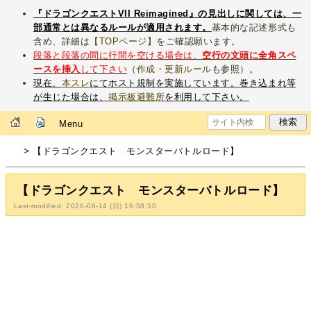
『ドラゴンクエストVII Reimagined』の見出しに関しては、一
部通常とは異なるルールが適用されます。
基本的な記述形式も
含め、詳細は
【TOPページ】
をご確認願います。
段落と段落の間に行間を空ける場合は、
空行の文頭に全角スペ
ースを挿入
して下さい
（
作成・更新ルール
も参照）。
現在、
本スレ
にてホスト規制を実施しています。巻き込まれ等
が生じた場合は、
掲示板避難所
を利用して下さい。
Menu
> 【ドラゴンクエスト モンスターバトルロード】
【ドラゴンクエスト モンスターバトルロード】
Last-modified: 2026-06-14 (日) 16:58:50