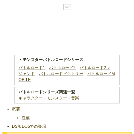
・モンスターバトルロードシリーズ
バトルロード1
―
バトルロード2
―
バトルロード2レ
ジェンド
―
バトルロードビクトリー
―
バトルロードM
OBILE
バトルロードシリーズ関連一覧
キャラクター
-
モンスター
-
音楽
概要
沿革
DS版DQ5での登場