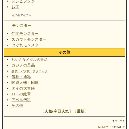
レシピブック
お宝
その他アイテム
モンスター
仲間モンスター
スカウトモンスター
はぐれモンスター
その他
ちいさなメダルの景品
カジノの景品
裏技・バグ技・テクニック
俗称・通称
関連人物・団体
ダイの大冒険
ロトの紋章
アベル伝説
その他
〔
人気
/
今日人気
〕〔
最新
〕
T.
?
Y.
?
NOW.
?
TOTAL.
?