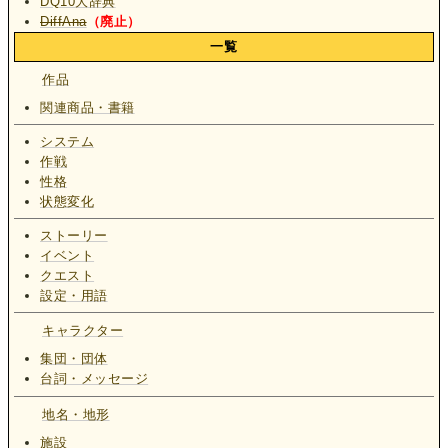
DQ10大辞典
DiffAna
（廃止）
一覧
作品
関連商品・書籍
システム
作戦
性格
状態変化
ストーリー
イベント
クエスト
設定・用語
キャラクター
集団・団体
台詞・メッセージ
地名・地形
施設