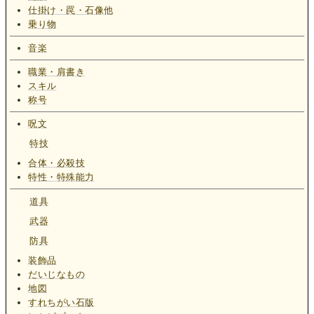
仕掛け・罠・石像他
乗り物
音楽
職業・肩書き
スキル
称号
呪文
特技
合体・必殺技
特性・特殊能力
道具
武器
防具
装飾品
だいじなもの
地図
すれちがい石版