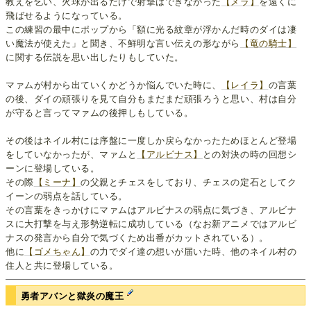
教えを乞い、火球が出るだけで射撃はできなかった
【メラ】
を遠くに
飛ばせるようになっている。
この練習の最中にポップから「額に光る紋章が浮かんだ時のダイは凄
い魔法が使えた」と聞き、不鮮明な言い伝えの形ながら
【竜の騎士】
に関する伝説を思い出したりもしていた。
マァムが村から出ていくかどうか悩んでいた時に、
【レイラ】
の言葉
の後、ダイの頑張りを見て自分もまだまだ頑張ろうと思い、村は自分
が守ると言ってマァムの後押しもしている。
その後はネイル村には序盤に一度しか戻らなかったためほとんど登場
をしていなかったが、マァムと
【アルビナス】
との対決の時の回想シ
ーンに登場している。
その際
【ミーナ】
の父親とチェスをしており、チェスの定石としてク
イーンの弱点を話している。
その言葉をきっかけにマァムはアルビナスの弱点に気づき、アルビナ
スに大打撃を与え形勢逆転に成功している（なお新アニメではアルビ
ナスの発言から自分で気づくため出番がカットされている）。
他に
【ゴメちゃん】
の力でダイ達の想いが届いた時、他のネイル村の
住人と共に登場している。
勇者アバンと獄炎の魔王