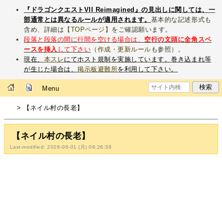
『ドラゴンクエストVII Reimagined』の見出しに関しては、一
部通常とは異なるルールが適用されます。
基本的な記述形式も
含め、詳細は
【TOPページ】
をご確認願います。
段落と段落の間に行間を空ける場合は、
空行の文頭に全角スペ
ースを挿入
して下さい
（
作成・更新ルール
も参照）。
現在、
本スレ
にてホスト規制を実施しています。巻き込まれ等
が生じた場合は、
掲示板避難所
を利用して下さい。
Menu
> 【ネイル村の長老】
【ネイル村の長老】
Last-modified: 2026-06-01 (月) 09:26:38