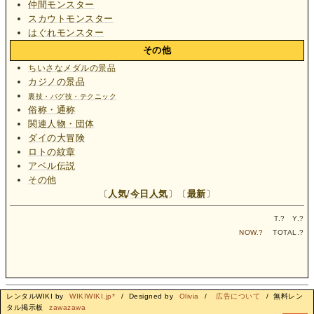
仲間モンスター
スカウトモンスター
はぐれモンスター
その他
ちいさなメダルの景品
カジノの景品
裏技・バグ技・テクニック
俗称・通称
関連人物・団体
ダイの大冒険
ロトの紋章
アベル伝説
その他
〔
人気
/
今日人気
〕〔
最新
〕
T.
?
Y.
?
NOW.
?
TOTAL.
?
レンタルWIKI by
WIKIWIKI.jp*
/ Designed by
Olivia
/
広告について
/ 無料レン
タル掲示板
zawazawa