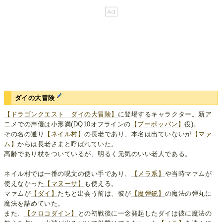
ダイの大冒険
【ドラゴンクエスト ダイの大冒険】
に登場するキャラクター。新ア
ニメでの声優は小形満(DQ10オフラインの
【プーポッパン】
役)。
その名の通り
【ネイル村】
の長老であり、本名は出ていないが
【マァ
ム】
からは長老さまと呼ばれていた。
高齢であり杖をついているが、明るく元気のいい老人である。
ネイル村では一番の呪文の使い手であり、
【メラ系】
や当時マァムが
使えなかった
【マヌーサ】
も使える。
マァムが
【ダイ】
たちと出会う前は、彼が
【魔弾銃】
の魔法の弾丸に
魔法を詰めていた。
また、
【クロコダイン】
との初戦後に一念発起したダイは彼に魔法の