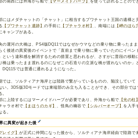
部の南西には外海から船で
【マーメイドハープ】
を使って訪れることので
。
部にはメダチャットの「チャット」に相当するプワチャット王国の遺構と
る
【プワチャット遺跡】
の手前に
【プチャラオ村】
、南端には
【岬のほら
にキャンプがある。
央の運河の大橋は、PS4版DQ11ではなぜかウマなどの乗り物に乗ったま
らく後述の異変後のイベントで「直前まで乗り物に乗っていたのにイベン
」という違和感を解消するための措置と思われるが、さすがに普段の移動
り橋は乗ったまま渡れるのになぜこの石造りの立派な橋が渡れないのか」
、DQ11Sでは普通に通れるようになった。
期では、ソルティアナ海岸とは陸路で繋がっているものの、陥没していて（
ない。3DS版3Dモードでは東端部のみ立ち入ることができ、その部分で
る。
部に上陸するにはマーメイドハープが必要であり、外海から船で
【光の柱
チャラオ村で
【まほうのカギ】
、怪鳥の幽谷で
【シルバーオーブ】
を入手
なる。
界に異変が起きた後
グレイグ】
が正式に仲間になった後から、ソルティアナ海岸経由で陸路で