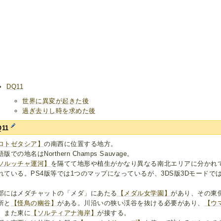
DQ11
世界に異変が起きた後
過ぎ去りし時を求めた後
Q11
ロトゼタシア】
の南西に位置する地方。
版での地名はNorthern Champs Sauvage。
ソルッチャ運河】
を隔てて地形や植生がかなり異なる南北エリアに分かれ
れている。PS4版等では1つのマップになっているが、3DS版3Dモード
部にはメダチャットの「メダ」にあたる
【メダル女学園】
があり、その東
所と
【怪鳥の幽谷】
がある。川沿いの狭い渓谷を抜ける必要があり、
【ウ
。また東に
【ソルティアナ海岸】
が接する。