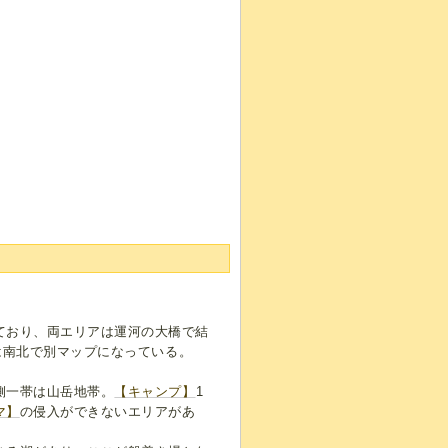
ており、両エリアは運河の大橋で結
では南北で別マップになっている。
側一帯は山岳地帯。
【キャンプ】
1
マ】
の侵入ができないエリアがあ