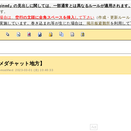
magined』の見出しに関しては、一部通常とは異なるルールが適用されます
す。
場合は、
空行の文頭に全角スペースを挿入
して下さい
（
作成・更新ルール
実施しています。巻き込まれ等が生じた場合は、
掲示板避難所
を利用して
]
メダチャット地方】
-modified: 2023-03-01 (水) 10:46:33