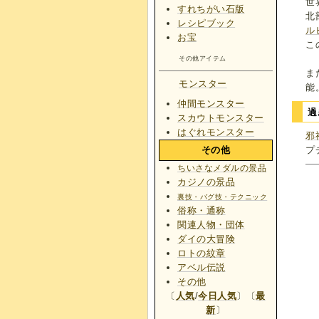
世
すれちがい石版
北
レシピブック
ル
お宝
こ
その他アイテム
ま
モンスター
能
仲間モンスター
過
スカウトモンスター
はぐれモンスター
邪
プ
その他
ちいさなメダルの景品
カジノの景品
裏技・バグ技・テクニック
俗称・通称
関連人物・団体
ダイの大冒険
ロトの紋章
アベル伝説
その他
〔
人気
/
今日人気
〕〔
最
新
〕