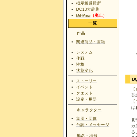
掲示板避難所
DQ10大辞典
DiffAna
（廃止）
一覧
作品
関連商品・書籍
システム
作戦
性格
状態変化
D
ストーリー
イベント
【
クエスト
英語
設定・用語
【
ば
キャラクター
集団・団体
北
台詞・メッセージ
カ
る
地名・地形