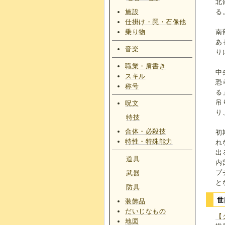
北
施設
る
仕掛け・罠・石像他
乗り物
南
あ
音楽
り
職業・肩書き
中
スキル
恐
称号
る
吊
呪文
り
特技
合体・必殺技
初
特性・特殊能力
れ
出
道具
内
プ
武器
と
防具
世
装飾品
だいじなもの
【
地図