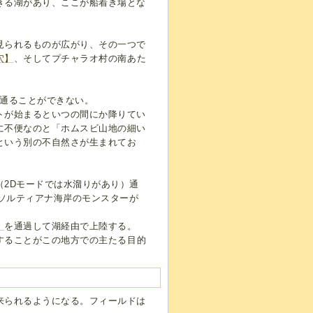
きる湖があり、ここが船着き場とな
見られるものが広がり、その一つで
穴】
、そしてプチャラオ村の南あた
ま通ることができない。
トが始まるといつの間にか降りてい
に不便なのと「ホムスビ山地の細い
という別の不自然さが生まれてお
2Dモードでは水溜りがあり）通
はソルティアナ海岸のモンスターが
】
を通過して湖経由で上陸する。
することがこの地方での主たる目的
来られるようになる。フィールドは