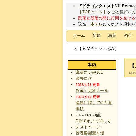
『ドラゴンクエストVII Rei
【TOPページ】
をご確認願いま
段落と段落の間に行間を空ける
現在、
本スレ
にてホスト規制を
[
ホーム
|
新規
|
編集
|
添付
> 【メダチャット地方】
案内
【
議論スレ@101
Last
過去ログ
2023/4/16 更新
作成・更新ルール
2023/4/16 更新
編集に際しての注意
事項
2022/11/16 追記
DQ10オフに関して
テストページ
管理要望置き場