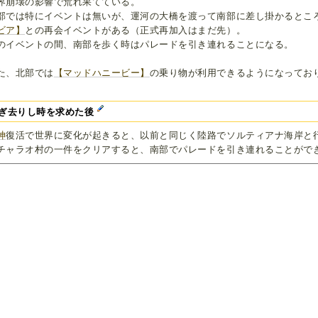
界崩壊の影響で荒れ果てている。
部では特にイベントは無いが、運河の大橋を渡って南部に差し掛かるとこ
ビア】
との再会イベントがある（正式再加入はまだ先）。
のイベントの間、南部を歩く時はパレードを引き連れることになる。
た、北部では
【マッドハニービー】
の乗り物が利用できるようになってお
。
ぎ去りし時を求めた後
神
復活で世界に変化が起きると、以前と同じく陸路でソルティアナ海岸と
チャラオ村の一件をクリアすると、南部でパレードを引き連れることがで