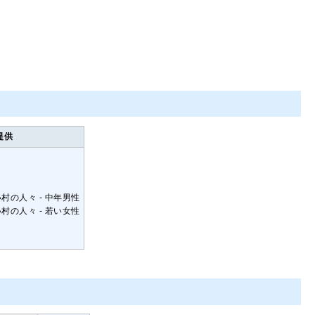
提供
しい村の人々 - 中年男性
しい村の人々 - 若い女性