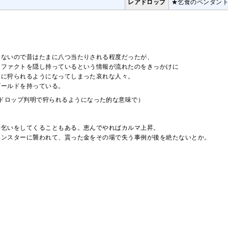
レアドロップ
★乞食のペンダン
。
しないので昔はたまに八つ当たりされる程度だったが、
ィファクトを隠し持っているという情報が流れたのをきっかけに
的に狩られるようになってしまった哀れな人々。
ゴールドを持っている。
ドロップ判明で狩られるようになった的な意味で）
物乞いをしてくることもある。恵んでやればカルマ上昇。
モンスターに襲われて、貰った金をその場で失う事例が後を絶たないとか。