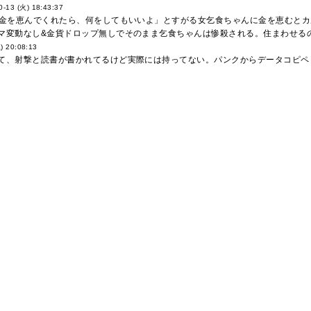
0-13 (火) 18:43:37
お金を恵んでくれたら、何をしてもいいよ」とすがる女乞食ちゃんに金を恵むとカ
マ変動なし&金貨ドロップ無しでそのまま乞食ちゃんは惨殺される。住まわせる
) 20:08:13
て、射撃と読書が書かれてるけど実際には持ってない。パンクからデータコピペし