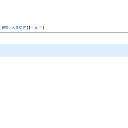
|
複製
|
名前変更
] [
ヘルプ
]