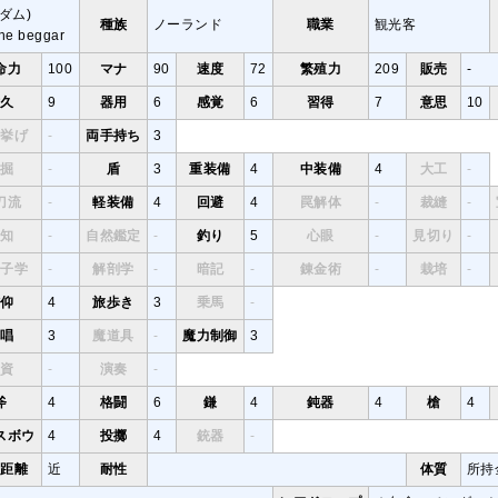
ダム)
種族
ノーランド
職業
観光客
he beggar
命力
100
マナ
90
速度
72
繁殖力
209
販売
-
耐久
9
器用
6
感覚
6
習得
7
意思
10
量挙げ
-
両手持ち
3
採掘
-
盾
3
重装備
4
中装備
4
大工
-
刀流
-
軽装備
4
回避
4
罠解体
-
裁縫
-
探知
-
自然鑑定
-
釣り
5
心眼
-
見切り
-
伝子学
-
解剖学
-
暗記
-
錬金術
-
栽培
-
信仰
4
旅歩き
3
乗馬
-
詠唱
3
魔道具
-
魔力制御
3
投資
-
演奏
-
斧
4
格闘
6
鎌
4
鈍器
4
槍
4
スボウ
4
投擲
4
銃器
-
正距離
近
耐性
体質
所持