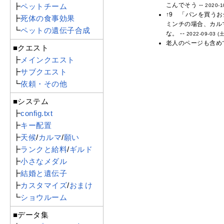
こんでそう --
┣
ペットチーム
2020-1
↑9 「パンを買う
┣
死体の食事効果
ミンチの場合、カル
┗
ペットの遺伝子合成
な。 --
2022-09-03 (土
老人のページも含め
■クエスト
┣
メインクエスト
┣
サブクエスト
┗
依頼・その他
■システム
┣
config.txt
┣
キー配置
┣
天候
/
カルマ
/
願い
┣
ランクと給料
/
ギルド
┣
小さなメダル
┣
結婚と遺伝子
┣
カスタマイズ
/
おまけ
┗
ショウルーム
■データ集