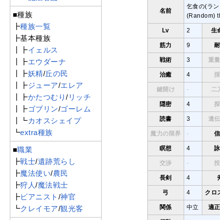
乞食の(ラン
名前
■種族
(Random) t
┣
種族一覧
Lv
2
生
┣基本種族
筋力
9
┃┣
イェルス
戦術
3
重
┃┣
エウダーナ
┃┣
妖精
/
丘の民
治癒
4
┃┣
ジューア
/
エレア
鍵開け
-
二
┃┣
かたつむり
/
リッチ
隠密
4
┃┣
ゴブリン
/
ゴーレム
読書
3
遺
┃┗
カオスシェイプ
┗
extra種族
魔力の限界
-
瞑想
4
■
職業
┣
戦士
/
遺跡荒らし
交渉
-
┣
魔法使い
/
農民
長剣
4
┣
狩人
/
魔法戦士
弓
4
クロ
┣
ピアニスト
/
神官
関係
中立
適
┗
クレイモア
/
観光客