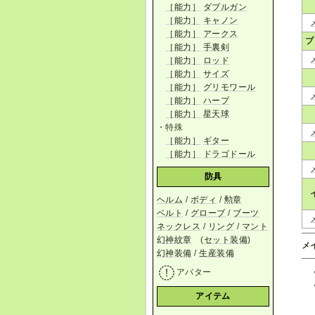
［能力］
ダブルガン
［能力］
キャノン
［能力］
アークス
ブ
［能力］
手裏剣
［能力］
ロッド
［能力］
サイズ
［能力］
グリモワール
［能力］
ハープ
［能力］
星天球
・特殊
［能力］
ギター
［能力］
ドラゴドール
防具
ヘルム
/
ボディ
/
勲章
ベルト
/
グローブ
/
ブーツ
ネックレス
/
リング
/
マント
幻神紋章
(
セット装備
)
メ
幻神装備
/
生産装備
アバター
アイテム