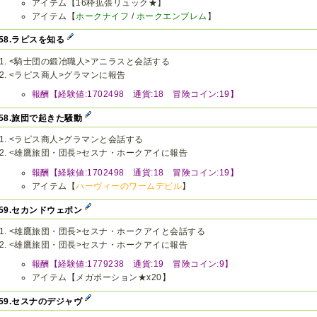
アイテム【16枠拡張リュック★】
アイテム【
ホークナイフ
/
ホークエンブレム
】
v58.ラピスを知る
<騎士団の鍛冶職人>アニラスと会話する
<ラピス商人>グラマンに報告
報酬【経験値:1702498 通貨:18 冒険コイン:19】
v58.旅団で起きた騒動
<ラピス商人>グラマンと会話する
<雄鷹旅団・団長>セスナ・ホークアイに報告
報酬【経験値:1702498 通貨:18 冒険コイン:19】
アイテム【
ハーヴィーのワームデビル
】
v59.セカンドウェポン
<雄鷹旅団・団長>セスナ・ホークアイと会話する
<雄鷹旅団・団長>セスナ・ホークアイに報告
報酬【経験値:1779238 通貨:19 冒険コイン:9】
アイテム【メガポーション★x20】
v59.セスナのデジャヴ