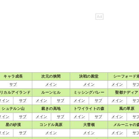
キャラ成長
次元の狭間
決戦の殿堂
シーフォード
サブ
メイン
メイン
メイン
サ
リカルアイランド
ルーンヒル
ミッシングバレー
聖都ナディア
メイン
サブ
メイン
サブ
メイン
サブ
メイン
サ
シュテルン山
裁きの高地
トワイライトの森
風の草原
メイン
サブ
メイン
サブ
メイン
サブ
メイン
サ
星の砂漠
コンドル高原
大雪嶺
メルーニャの
メイン
サブ
メイン
メイン
メイン
サ