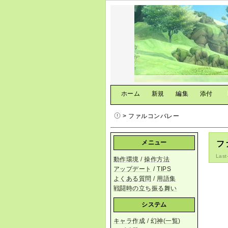
[
ホーム
|
新規
|
編集
|
添付
]
> ファルコンバレー
メニュー
フ
Last
動作環境
/
操作方法
アップデート
/
TIPS
よくある質問
/
用語集
戦闘時の立ち振る舞い
システム
キャラ作成
/
幻神
(
一覧
)