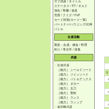
サブ武器
/
タイトル
ステータス
/
PT
/
ギルド
強化
/
聖櫃
/
改造
売買
/
クイズ
/
PvP
カード対戦
(
カード一覧
)
パートナー
/
ハウジング
/
幻神
バトル
生産活動
製造・合成・錬金
/
料理
釣り
/
考古学
/
採集
武器
・近接武器
［能力］
シールドソード
リ
［能力］
ツインソード
［能力］
バトルアックス
［能力］
ダガー
［能力］
太刀
［能力］
聖剣
［能力］
ランス
［能力］
ウィップ
・遠距離武器