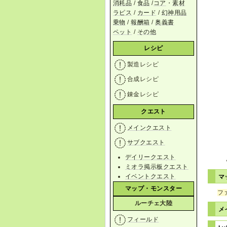
消耗品
/
食品
/
コア
・
素材
ラピス
/
カード
/
幻神用品
乗物
/
報酬箱
/
奥義書
ペット
/
その他
レシピ
製造レシピ
合成レシピ
錬金レシピ
クエスト
メインクエスト
サブクエスト
デイリークエスト
ミオラ掲示板クエスト
イベントクエスト
マ
マップ・モンスター
フ
ルーチェ大陸
メ
フィールド