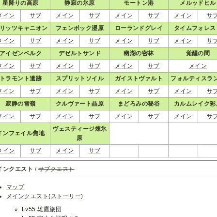
星降りの高原
静寂の氷原
モートン港
メルッドヒル
メイン
サブ
メイン
サブ
メイン
サブ
メイン
サ
リッツキャニオン
フェンボック湿原
ローランドグレイ
タイムフォレス
メイン
サブ
メイン
サブ
メイン
サブ
メイン
サ
アイゼンベルク
デゼルトサンド
幽湖の密林
覚醒の間
メイン
サブ
メイン
サブ
メイン
サブ
メイン
トラモント遺跡
スプリットソイル
ガイストヴァルト
フォルティスラ
メイン
サブ
メイン
サブ
メイン
サブ
メイン
サ
寂静の雪嶺
クルヴァート晶原
まどろみの秘谷
カルムレイク彩
メイン
サブ
メイン
サブ
メイン
サブ
メイン
サ
ヴェスティージ煉氷
インフェイル焦地
原
メイン
サブ
メイン
サブ
インクエスト
/
サブクエスト
マップ
メインクエスト(ストーリー)
Lv55.雄鷹旅団