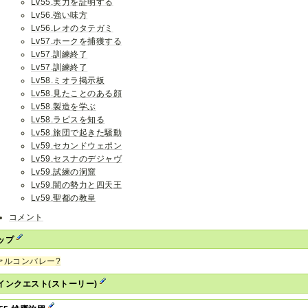
Lv55.実力を証明する
Lv56.強い味方
Lv56.レオのタテガミ
Lv57.ホークを捕獲する
Lv57.訓練終了
Lv57.訓練終了
Lv58.ミオラ掲示板
Lv58.見たことのある顔
Lv58.製造を学ぶ
Lv58.ラピスを知る
Lv58.旅団で起きた騒動
Lv59.セカンドウェポン
Lv59.セスナのデジャヴ
Lv59.試練の洞窟
Lv59.闇の勢力と四天王
Lv59.聖都の教皇
コメント
ップ
ァルコンバレー
?
インクエスト(ストーリー)