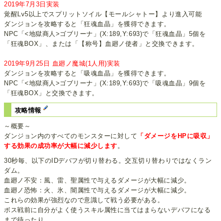
2019年7月3日実装
覚醒Lv5以上でスプリットソイル【モールシャトー】より進入可能
ダンジョンを攻略すると「狂魂血晶」を獲得できます。
NPC「<地獄商人>ゴブリーナ」(X:189,Y:693)で「狂魂血晶」5個を
「狂魂BOX」、または「【称号】血廻ノ使者」と交換できます。
2019年9月25日 血廻ノ魔城(1人用)実装
ダンジョンを攻略すると「吸魂血晶」を獲得できます。
NPC「<地獄商人>ゴブリーナ」(X:189,Y:693)で「吸魂血晶」9個を
「狂魂BOX」と交換できます。
攻略情報
～概要～
ダンジョン内のすべてのモンスターに対して
「ダメージをHPに吸収」
する効果の成功率が大幅に減少します
。
30秒毎、以下のIDデバフが切り替わる。交互切り替わりではなくラン
ダム。
血廻ノ不安：風、雷、聖属性で与えるダメージが大幅に減少。
血廻ノ恐怖：火、氷、闇属性で与えるダメージが大幅に減少。
これらの効果が強烈なので意識して戦う必要がある。
ボス戦前に自分がよく使うスキル属性に当てはまらないデバフになる
まで待ったり