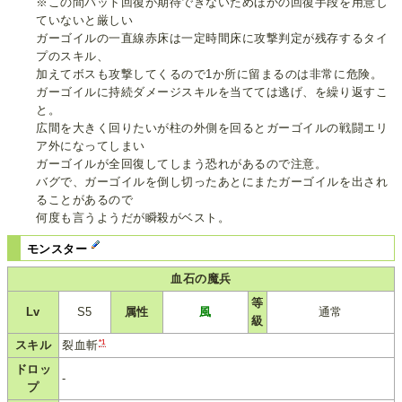
※この間バット回復が期待できないためほかの回復手段を用意し
ていないと厳しい
ガーゴイルの一直線赤床は一定時間床に攻撃判定が残存するタイ
プのスキル、
加えてボスも攻撃してくるので1か所に留まるのは非常に危険。
ガーゴイルに持続ダメージスキルを当てては逃げ、を繰り返すこ
と。
広間を大きく回りたいが柱の外側を回るとガーゴイルの戦闘エリ
ア外になってしまい
ガーゴイルが全回復してしまう恐れがあるので注意。
バグで、ガーゴイルを倒し切ったあとにまたガーゴイルを出され
ることがあるので
何度も言うようだが瞬殺がベスト。
モンスター
血石の魔兵
等
Lv
S5
属性
風
通常
級
*1
スキル
裂血斬
ドロッ
-
プ