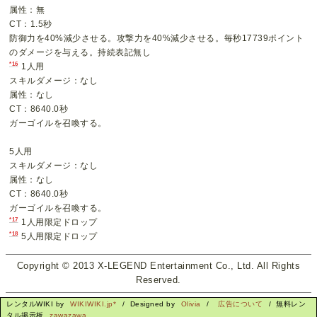
属性：無
CT：1.5秒
防御力を40%減少させる。攻撃力を40%減少させる。毎秒17739ポイント
のダメージを与える。持続表記無し
*16
1人用
スキルダメージ：なし
属性：なし
CT：8640.0秒
ガーゴイルを召喚する。
5人用
スキルダメージ：なし
属性：なし
CT：8640.0秒
ガーゴイルを召喚する。
*17
1人用限定ドロップ
*18
5人用限定ドロップ
Copyright © 2013 X-LEGEND Entertainment Co., Ltd. All Rights
Reserved.
レンタルWIKI by
WIKIWIKI.jp*
/ Designed by
Olivia
/
広告について
/ 無料レン
タル掲示板
zawazawa