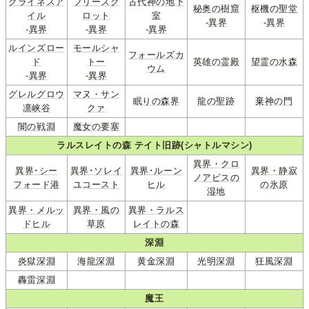
クライネスア
フリーズグ
古代神の地下
秘奥の樹窟
枢機の聖堂
イル
ロット
室
-
異界
-
異界
-
異界
-
異界
-
異界
ルインズロー
モールシャ
フォールズカ
ド
トー
英雄の霊殿
望霊の水森
ウム
-
異界
-
異界
グレルグロウ
マヌ・サン
眠りの森界
龍の聖跡
棄神の門
凛峡谷
クァ
闇の戦淵
魔女の要塞
ラルスレイトの森 テイト旧跡(シャトルマシン)
異界・クロ
異界･シー
異界･ソレイ
異界･ルーン
異界・静寂
ノアビスの
フォード港
ユコースト
ヒル
の氷原
湿地
異界・メルッ
異界・風の
異界・ラルス
ドヒル
草原
レイトの森
深淵
炎獄深淵
海龍深淵
黄金深淵
光明深淵
狂風深淵
轟雷深淵
魔王