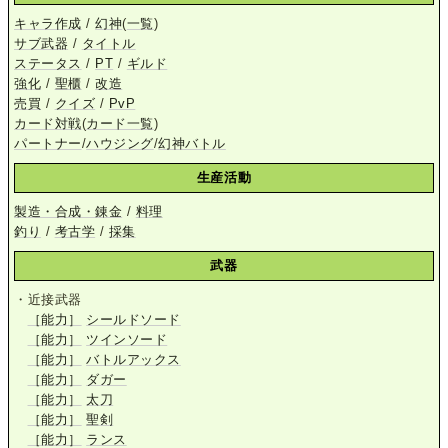
キャラ作成
/
幻神
(
一覧
)
サブ武器
/
タイトル
ステータス
/
PT
/
ギルド
強化
/
聖櫃
/
改造
売買
/
クイズ
/
PvP
カード対戦
(
カード一覧
)
パートナー
/
ハウジング
/
幻神バトル
生産活動
製造・合成・錬金
/
料理
釣り
/
考古学
/
採集
武器
・近接武器
［能力］
シールドソード
［能力］
ツインソード
［能力］
バトルアックス
［能力］
ダガー
［能力］
太刀
［能力］
聖剣
［能力］
ランス