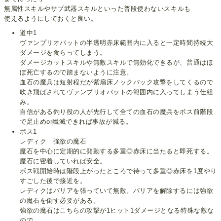
無属性スキルやサブ武器スキルといった普段使わないスキルも
使えるようにしておくと良い。
道中1
ヴァンプリオバットの半透明赤床範囲内に入ると一定時間持続大
ダメージを食らってしまう。
ダメージカットスキルや無敵スキルで無効化できるが、普通はほ
ぼ死亡するので踏まないように注意。
血石の魔兵は短射程だが紫扇床ノックバック攻撃をしてくるので
吹き飛ばされてヴァンプリオバットの範囲内に入ってしまう仕組
み。
自信がある釣り役の人が先行して全ての血石の魔兵をボス前階段
で足止めor殲滅できれば事故が減る。
ボス1
レディク 強欲の魔石
魔石を中心に定期的に発動する多重◎赤床に当たると即死する。
魔石に密着していれば安全。
ボス戦開始時は階段上がったところで待って多重◎赤床を1度やり
すごした後で接近を。
レディクはバリアを張っていて無敵。バリアを解除するには強欲
の魔石を倒す必要がある。
強欲の魔石はこちらの攻撃が1ヒット1ダメージとなる特殊な敵な
ので