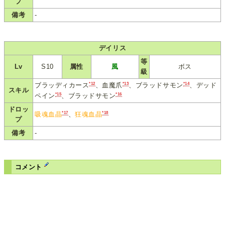
プ
備考
-
デイリス
等
Lv
S10
属性
風
ボス
級
*12
*13
*14
ブラッディカース
、血魔爪
、ブラッドサモン
、デッド
スキル
*15
*16
ペイン
、ブラッドサモン
ドロッ
*17
*18
吸魂血晶
、
狂魂血晶
プ
備考
-
コメント