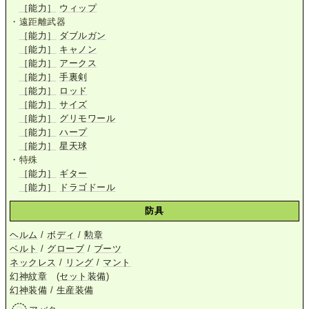
［能力］
ウィップ
・遠距離武器
［能力］
ダブルガン
［能力］
キャノン
［能力］
アークス
［能力］
手裏剣
［能力］
ロッド
［能力］
サイズ
［能力］
グリモワール
［能力］
ハープ
［能力］
星天球
・特殊
［能力］
ギター
［能力］
ドラゴドール
防具
ヘルム
/
ボディ
/
勲章
ベルト
/
グローブ
/
ブーツ
ネックレス
/
リング
/
マント
幻神紋章
(
セット装備
)
幻神装備
/
生産装備