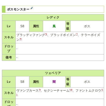
ボスモンスター
レディク
等
Lv
S8
属性
風
ボス
級
*6
*7
ブラッディファング
、ブラッドポイズン
、テラーポイズ
スキル
*8
ン
ドロッ
-
プ
備考
-
ツェベリア
等
Lv
S8
属性
闇
ボス
級
*9
*10
*1
ヴァンプカース
、セクシーチャーム
、ファントムクロウ
スキル
1
ドロッ
-