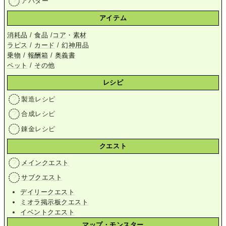
アバター
アイテム
消耗品
/
食品
/
コア
・
素材
ラピス
/
カード
/
幻神用品
乗物
/
報酬箱
/
奥義書
ペット
/
その他
レシピ
製造レシピ
合成レシピ
錬金レシピ
クエスト
メインクエスト
サブクエスト
デイリークエスト
ミオラ掲示板クエスト
イベントクエスト
マップ・モンスター