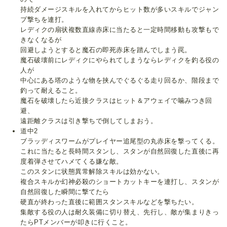
持続ダメージスキルを入れてからヒット数が多いスキルでジャン
プ撃ちを連打。
レディクの扇状複数直線赤床に当たると一定時間移動も攻撃もで
きなくなるが
回避しようとすると魔石の即死赤床を踏んでしまう罠。
魔石破壊前にレディクにやられてしまうならレディクを釣る役の
人が
中心にある塔のような物を挟んでぐるぐる走り回るか、階段まで
釣って耐えること。
魔石を破壊したら近接クラスはヒット＆アウェイで噛みつき回
避、
遠距離クラスは引き撃ちで倒してしまおう。
道中2
ブラッディスワームがプレイヤー追尾型の丸赤床を撃ってくる。
これに当たると長時間スタンし、スタンが自然回復した直後に再
度着弾させてハメてくる嫌な敵。
このスタンに状態異常解除スキルは効かない。
複合スキルか幻神必殺のショートカットキーを連打し、スタンが
自然回復した瞬間に撃てたら
硬直が終わった直後に範囲スタンスキルなどを撃ちたい。
集敵する役の人は耐久装備に切り替え、先行し、敵が集まりきっ
たらPTメンバーが叩きに行くこと。