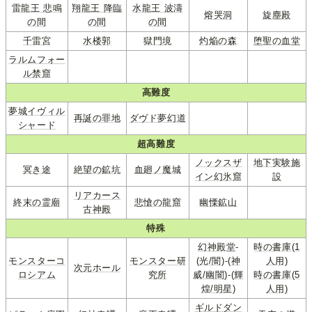
雷龍王 悲鳴
翔龍王 降臨
水龍王 波濤
熔哭洞
旋塵殿
の間
の間
の間
千雷宮
水楼郭
獄門境
灼焔の森
堕聖の血堂
ラルムフォー
ル禁窟
高難度
夢城イヴィル
再誕の罪地
ダヴド夢幻道
シャード
超高難度
ノックスザ
地下実験施
冥き途
絶望の鉱坑
血廻ノ魔城
イン幻氷窟
設
リアカース
終末の霊廟
悲愴の龍窟
幽慄鉱山
古神殿
特殊
幻神殿堂
-
時の書庫(1
モンスターコ
モンスター研
(光/闇)
-
(神
人用)
次元ホール
ロシアム
究所
威/幽闇)
-
(輝
時の書庫(5
煌/明星)
人用)
ギルドダン