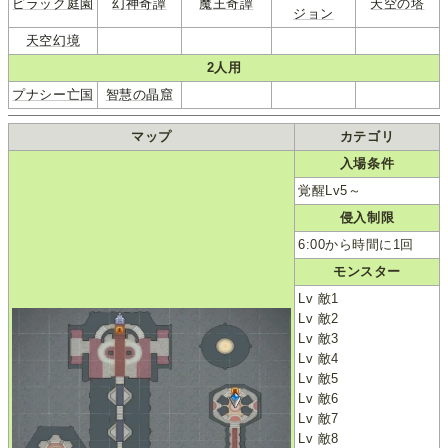
ピラック庭園
幻神奇譚
魔王奇譚
天空の塔
ジョン
天空幻境
2人用
プナシー亡国
智慧の晶窟
マップ
カテゴリ
入場条件
覚醒Lv5～
侵入制限
6:00から時間に1回
モンスター
Lv 敵1
Lv 敵2
Lv 敵3
Lv 敵4
Lv 敵5
Lv 敵6
Lv 敵7
Lv 敵8