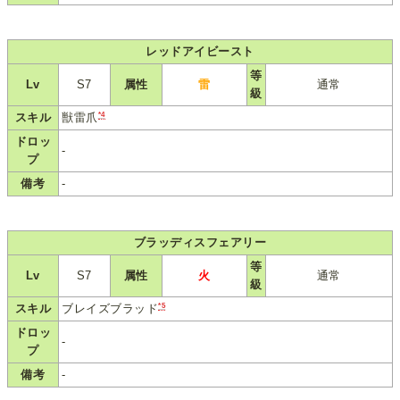
レッドアイビースト
等
Lv
S7
属性
雷
通常
級
*4
スキル
獣雷爪
ドロッ
-
プ
備考
-
ブラッディスフェアリー
等
Lv
S7
属性
火
通常
級
*5
スキル
ブレイズブラッド
ドロッ
-
プ
備考
-