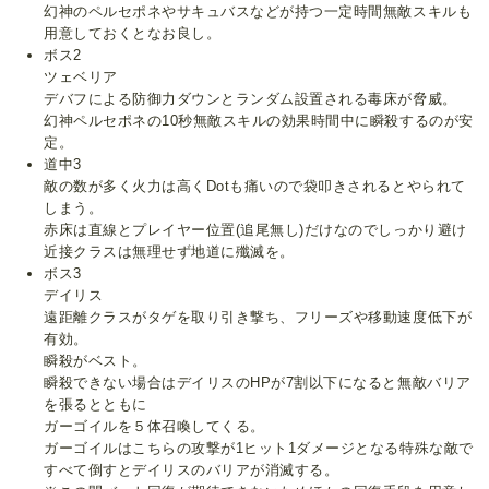
幻神のペルセポネやサキュバスなどが持つ一定時間無敵スキルも
用意しておくとなお良し。
ボス2
ツェベリア
デバフによる防御力ダウンとランダム設置される毒床が脅威。
幻神ペルセポネの10秒無敵スキルの効果時間中に瞬殺するのが安
定。
道中3
敵の数が多く火力は高くDotも痛いので袋叩きされるとやられて
しまう。
赤床は直線とプレイヤー位置(追尾無し)だけなのでしっかり避け
近接クラスは無理せず地道に殲滅を。
ボス3
デイリス
遠距離クラスがタゲを取り引き撃ち、フリーズや移動速度低下が
有効。
瞬殺がベスト。
瞬殺できない場合はデイリスのHPが7割以下になると無敵バリア
を張るとともに
ガーゴイルを５体召喚してくる。
ガーゴイルはこちらの攻撃が1ヒット1ダメージとなる特殊な敵で
すべて倒すとデイリスのバリアが消滅する。