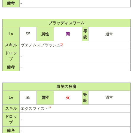
備考
-
ブラッディスワーム
等
Lv
S5
属性
闇
通常
級
*2
スキル
ヴェノムスプラッシュ
ドロッ
-
プ
備考
-
血契の狂魔
等
Lv
S5
属性
火
通常
級
*3
スキル
エクスフィスト
ドロッ
-
プ
備考
-