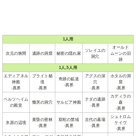
1人用
オールド
ソレイユの
次元の狭間
遺跡の洞窟
秘密の隠れ家
ムーンの旧
洞穴
跡
1人,5人用
エディアネル
ブライト秘
アグスの深
ホタルの洞
奇跡の鉱道
神殿
境
穴
窟
-
異界
-
異界
-
異界
-
異界
-
異界
カディラの
ベルツヘイム
テダの遺跡
慟哭の洞穴
サルビア神殿
森
の殿堂
-
異界
-
異界
シュトロム
黄昏の密林
双蛇の禁域
古代の墓場
氷原の辺境
ケイヴ
-
異界
-
異界
-
異界
-
異界