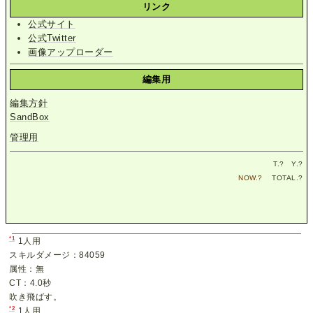
リンク
公式サイト
公式Twitter
画像アップローダー
編集用
編集方針
SandBox
管理用
T.
?
Y.
?
NOW.
?
TOTAL.
?
*1
1人用
スキルダメージ：84059
属性：無
CT：4.0秒
吹き飛ばす。
*2
1人用