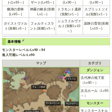
ト
(Lv85～)
ザート
(Lv85～)
(Lv90～)
(Lv90～)
幽湖の密林
神霧の峡谷
(覚醒
トラモント遺跡
スプリットソイ
(Lv95～)
Lv1～)
(覚醒Lv1～)
ル
(覚醒Lv1～)
シュライルヴァ
ガイストヴァル
フォルティスラ
寂静の雪領
(覚醒
ルト
(覚醒Lv10
ト
(覚醒Lv5～)
ント
(覚醒Lv5～)
Lv10～)
～)
基本情報
モンスターレベル:Lv90～94
進入可能レベル:Lv90
マップ
カテゴリ
ダンジョン
古代神の地下室
（Lv90～）
次元ホール
（Lv95
～）
モンスター
モンスタースキル