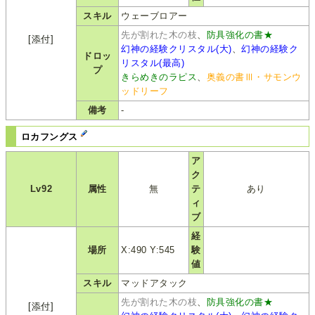
スキル
ウェーブロアー
先が割れた木の枝
、
防具強化の書★
[添付]
幻神の経験クリスタル(大)
、
幻神の経験ク
ドロッ
リスタル(最高)
プ
きらめきのラピス
、
奥義の書Ⅲ・サモンウ
ッドリーフ
備考
-
ロカフングス
ア
ク
Lv92
属性
無
テ
あり
ィ
ブ
経
場所
X:490 Y:545
験
値
スキル
マッドアタック
先が割れた木の枝
、
防具強化の書★
[添付]