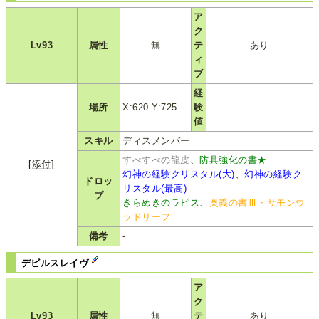
ア
ク
Lv93
属性
無
テ
あり
ィ
ブ
経
場所
X:620 Y:725
験
値
スキル
ディスメンバー
すべすべの龍皮
、
防具強化の書★
[添付]
幻神の経験クリスタル(大)
、
幻神の経験ク
ドロッ
リスタル(最高)
プ
きらめきのラピス
、
奥義の書Ⅲ・サモンウ
ッドリーフ
備考
-
デビルスレイヴ
ア
ク
Lv93
属性
無
テ
あり