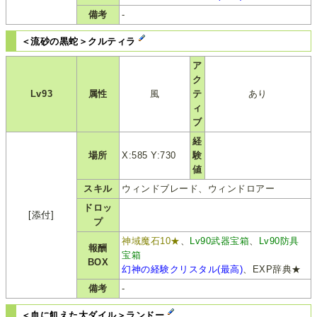
備考
-
＜流砂の黒蛇＞クルティラ
ア
ク
Lv93
属性
風
テ
あり
ィ
ブ
経
場所
X:585 Y:730
験
値
スキル
ウィンドブレード、ウィンドロアー
ドロッ
[添付]
プ
神域魔石10★
、
Lv90武器宝箱
、
Lv90防具
報酬
宝箱
BOX
幻神の経験クリスタル(最高)
、EXP辞典★
備考
-
＜血に飢えた大ダイル＞ランドー