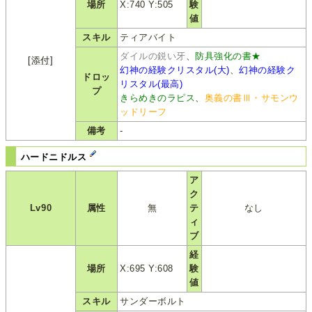
場所
X:740 Y:505
験
値
スキル
ティアバイト
ダイルの鋭い牙
、
防具強化の書★
[添付]
幻神の経験クリスタル(大)
、
幻神の経験ク
ドロッ
リスタル(最高)
プ
きらめきのラピス
、
奥義の書Ⅲ・サモンウ
ッドリーフ
備考
-
ハードニドルス
ア
ク
Lv90
属性
無
テ
なし
ィ
ブ
経
場所
X:695 Y:608
験
値
スキル
サンダーボルト