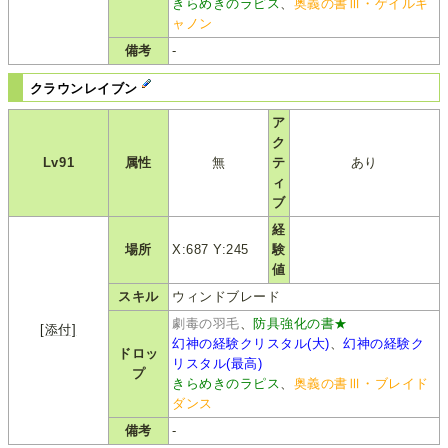
きらめきのラピス
、
奥義の書Ⅲ・ゲイルキ
ャノン
備考
-
クラウンレイブン
ア
ク
Lv91
属性
無
テ
あり
ィ
ブ
経
場所
X:687 Y:245
験
値
スキル
ウィンドブレード
劇毒の羽毛
、
防具強化の書★
[添付]
幻神の経験クリスタル(大)
、
幻神の経験ク
ドロッ
リスタル(最高)
プ
きらめきのラピス
、
奥義の書Ⅲ・ブレイド
ダンス
備考
-