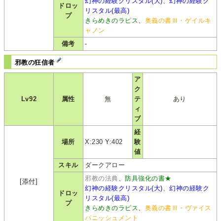
幻神の経験クリスタル(大)
、
幻神の経験ク
ドロッ
リスタル(最高)
プ
きらめきのラピス
、
奥義の書Ⅲ・ゲイルキ
ャノン
備考
-
邪教の狂信者
ア
ク
Lv92
属性
無
テ
あり
ィ
ブ
経
場所
X:230 Y:402
験
値
スキル
ダークアロー
邪教の法典
、
防具強化の書★
[添付]
幻神の経験クリスタル(大)
、
幻神の経験ク
ドロッ
リスタル(最高)
プ
きらめきのラピス
、
奥義の書Ⅲ・ヴァイス
パニッシュメント