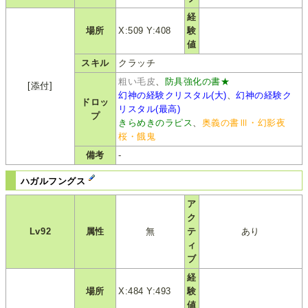
経
場所
X:509 Y:408
験
値
スキル
クラッチ
粗い毛皮
、
防具強化の書★
[添付]
幻神の経験クリスタル(大)
、
幻神の経験ク
ドロッ
リスタル(最高)
プ
きらめきのラピス
、
奥義の書Ⅲ・幻影夜
桜・餓鬼
備考
-
ハガルフングス
ア
ク
Lv92
属性
無
テ
あり
ィ
ブ
経
場所
X:484 Y:493
験
値