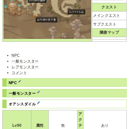
クエスト
メインクエスト
サブクエスト
隣接マップ
NPC
一般モンスター
レアモンスター
コメント
NPC
一般モンスター
オアシスダイル
ア
ク
Lv90
属性
無
テ
あり