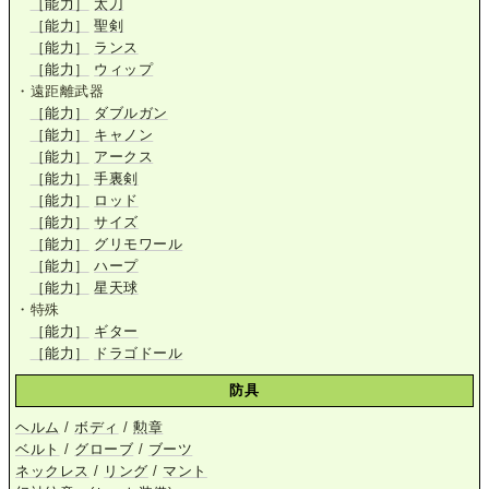
［能力］
太刀
［能力］
聖剣
［能力］
ランス
［能力］
ウィップ
・遠距離武器
［能力］
ダブルガン
［能力］
キャノン
［能力］
アークス
［能力］
手裏剣
［能力］
ロッド
［能力］
サイズ
［能力］
グリモワール
［能力］
ハープ
［能力］
星天球
・特殊
［能力］
ギター
［能力］
ドラゴドール
防具
ヘルム
/
ボディ
/
勲章
ベルト
/
グローブ
/
ブーツ
ネックレス
/
リング
/
マント