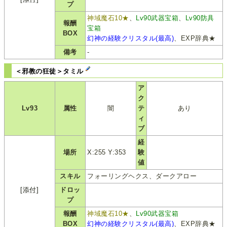
プ
神域魔石10★
、
Lv90武器宝箱
、
Lv90防具
報酬
宝箱
BOX
幻神の経験クリスタル(最高)
、EXP辞典★
備考
-
＜邪教の狂徒＞タミル
ア
ク
Lv93
属性
闇
テ
あり
ィ
ブ
経
場所
X:255 Y:353
験
値
スキル
フォーリングヘクス、ダークアロー
[添付]
ドロッ
プ
報酬
神域魔石10★
、
Lv90武器宝箱
BOX
幻神の経験クリスタル(最高)
、EXP辞典★