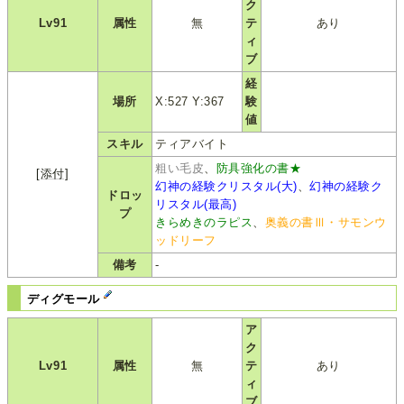
ク
Lv91
属性
無
テ
あり
ィ
ブ
経
場所
X:527 Y:367
験
値
スキル
ティアバイト
粗い毛皮
、
防具強化の書★
[添付]
幻神の経験クリスタル(大)
、
幻神の経験ク
ドロッ
リスタル(最高)
プ
きらめきのラピス
、
奥義の書Ⅲ・サモンウ
ッドリーフ
備考
-
ディグモール
ア
ク
Lv91
属性
無
テ
あり
ィ
ブ