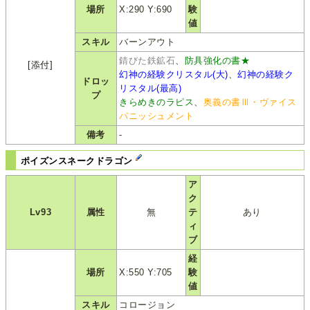
場所
X:290 Y:690
験
値
スキル
バーンアウト
錆びた鉄鉱石
、
防具強化の書★
[添付]
幻神の経験クリスタル(大)
、
幻神の経験ク
ドロッ
リスタル(最高)
プ
きらめきのラピス
、
奥義の書Ⅲ・ヴァイス
パニッシュメント
備考
-
ポイズンスネークドラゴン
ア
ク
Lv93
属性
無
テ
あり
ィ
ブ
経
場所
X:550 Y:705
験
値
スキル
コロージョン