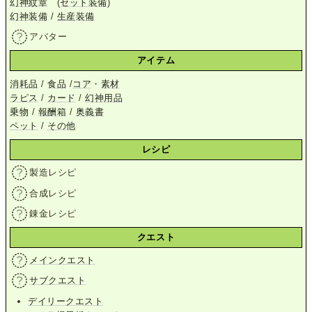
幻神紋章
(
セット装備
)
幻神装備
/
生産装備
アバター
アイテム
消耗品
/
食品
/
コア
・
素材
ラピス
/
カード
/
幻神用品
乗物
/
報酬箱
/
奥義書
ペット
/
その他
レシピ
製造レシピ
合成レシピ
錬金レシピ
クエスト
メインクエスト
サブクエスト
デイリークエスト