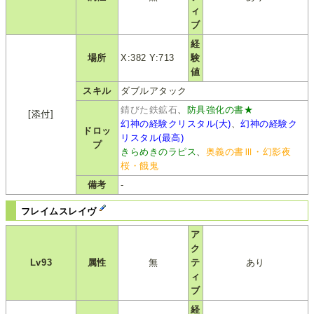
ィ
ブ
経
場所
X:382 Y:713
験
値
スキル
ダブルアタック
錆びた鉄鉱石
、
防具強化の書★
[添付]
幻神の経験クリスタル(大)
、
幻神の経験ク
ドロッ
リスタル(最高)
プ
きらめきのラピス
、
奥義の書Ⅲ・幻影夜
桜・餓鬼
備考
-
フレイムスレイヴ
ア
ク
Lv93
属性
無
テ
あり
ィ
ブ
経