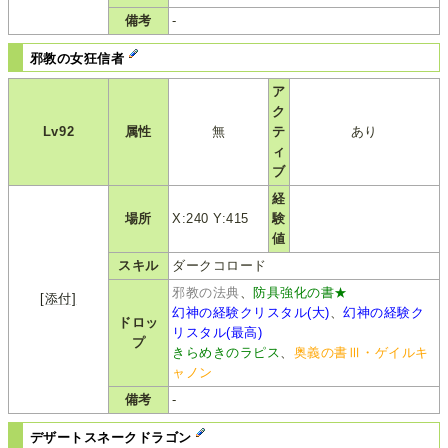
備考
-
邪教の女狂信者
ア
ク
Lv92
属性
無
テ
あり
ィ
ブ
経
場所
X:240 Y:415
験
値
スキル
ダークコロード
邪教の法典
、
防具強化の書★
[添付]
幻神の経験クリスタル(大)
、
幻神の経験ク
ドロッ
リスタル(最高)
プ
きらめきのラピス
、
奥義の書Ⅲ・ゲイルキ
ャノン
備考
-
デザートスネークドラゴン