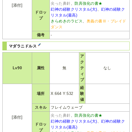
尖った鼻針
、
防具強化の書★
[添付]
幻神の経験クリスタル(大)
、
幻神の経験ク
ドロッ
リスタル(最高)
プ
きらめきのラピス
、
奥義の書Ⅲ・ブレイド
ダンス
備考
-
マダラニドルス
ア
ク
Lv90
属性
無
テ
なし
ィ
ブ
経
場所
X:664 Y:532
験
値
スキル
フレイムウェーブ
尖った鼻針
、
防具強化の書★
[添付]
幻神の経験クリスタル(大)
、
幻神の経験ク
ドロッ
リスタル(最高)
プ