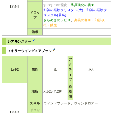
すべすべの龍皮
、
防具強化の書★
[添付]
幻神の経験クリスタル(大)
、
幻神の経験ク
ドロッ
リスタル(最高)
プ
きらめきのラピス
、
奥義の書Ⅲ・幻影夜
桜・餓鬼
備考
-
レアモンスター
＜キラーウイング＞アプッツ
ア
ク
Lv92
属性
風
テ
あり
ィ
ブ
経
場所
X:525 Y:294
験
値
スキル
ウィンドブレード、ウィンドロアー
ドロッ
[添付]