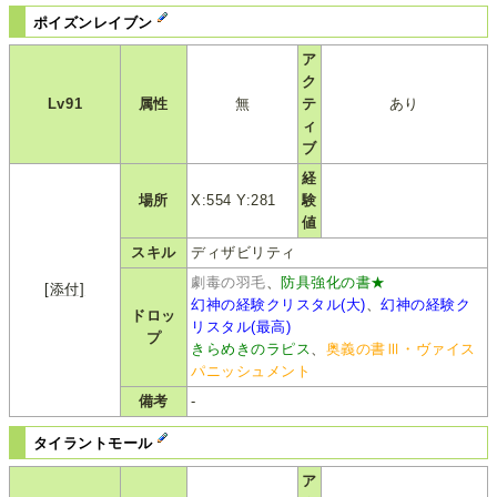
ポイズンレイブン
ア
ク
Lv91
属性
無
テ
あり
ィ
ブ
経
場所
X:554 Y:281
験
値
スキル
ディザビリティ
劇毒の羽毛
、
防具強化の書★
[添付]
幻神の経験クリスタル(大)
、
幻神の経験ク
ドロッ
リスタル(最高)
プ
きらめきのラピス
、
奥義の書Ⅲ・ヴァイス
パニッシュメント
備考
-
タイラントモール
ア