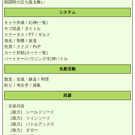
戦闘時の立ち振る舞い
システム
キャラ作成
/
幻神
(
一覧
)
サブ武器
/
タイトル
ステータス
/
PT
/
ギルド
強化
/
聖櫃
/
改造
売買
/
クイズ
/
PvP
カード対戦
(
カード一覧
)
パートナー
/
ハウジング
/
幻神バトル
生産活動
製造・合成・錬金
/
料理
釣り
/
考古学
/
採集
武器
・近接武器
［能力］
シールドソード
［能力］
ツインソード
［能力］
バトルアックス
［能力］
ダガー