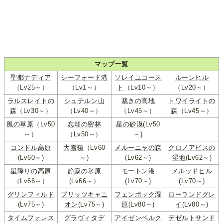
マップ一覧
聖都ナディア
シーフォード港
ソレイユコース
ルーンヒル
（Lv25～）
（Lv1～）
ト
（Lv10～）
（Lv20～）
ラルスレイトの
シュテルン山
裁きの高地
トワイライトの
森
（Lv30～）
（Lv40～）
（Lv45～）
森
（Lv45～）
風の草原
（Lv50
忘却の密林
星の砂漠
(Lv50
～）
（Lv50～）
～)
コンドル高原
大雪嶺
（Lv60
メルーニャの森
クロノアビスの
(Lv60～)
～)
(Lv62～)
湿地
(Lv62～)
星降りの高原
静寂の氷原
モートン港
メルッドヒル
（Lv66～）
(Lv66～）
(Lv70～)
(Lv70～)
グリンフィルド
ブリッツキャニ
フェンボック湿
ローランドグレ
(Lv75～)
オン
(Lv75～)
原
(Lv80～)
イ
(Lv80～)
タイムフォレス
グラヴィタデ
アイゼンベルク
デゼルトサンド