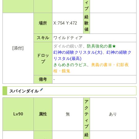
ィ
ブ
経
場所
X:754 Y:472
験
値
スキル
ワイルドティア
ダイルの鋭い牙
、
防具強化の書★
[添付]
幻神の経験クリスタル(大)
、
幻神の経験ク
ドロッ
リスタル(最高)
プ
きらめきのラピス
、
奥義の書Ⅲ・幻影夜
桜・餓鬼
備考
-
スパインダイル
ア
ク
Lv90
属性
無
テ
あり
ィ
ブ
経