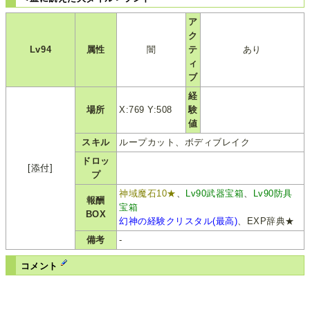
ア
ク
Lv94
属性
闇
テ
あり
ィ
ブ
経
場所
X:769 Y:508
験
値
スキル
ループカット、ボディブレイク
ドロッ
[添付]
プ
神域魔石10★
、
Lv90武器宝箱
、
Lv90防具
報酬
宝箱
BOX
幻神の経験クリスタル(最高)
、EXP辞典★
備考
-
コメント