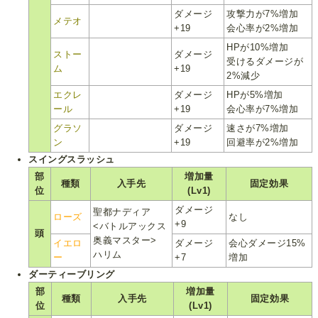
ダメージ
攻撃力が7%増加
メテオ
+19
会心率が2%増加
HPが10%増加
ストー
ダメージ
受けるダメージが
ム
+19
2%減少
エクレ
ダメージ
HPが5%増加
ール
+19
会心率が7%増加
グラソ
ダメージ
速さが7%増加
ン
+19
回避率が2%増加
スイングスラッシュ
部
増加量
種類
入手先
固定効果
位
(Lv1)
ダメージ
聖都ナディア
ローズ
なし
+9
<バトルアックス
頭
奥義マスター>
イエロ
ダメージ
会心ダメージ15%
ハリム
ー
+7
増加
ダーティーブリング
部
増加量
種類
入手先
固定効果
位
(Lv1)