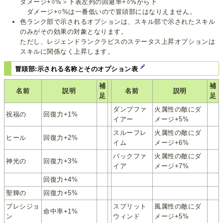
ダメージ+○%＞下表左列の回避率+○%から下
ダメージ+○%は一番低いので冒頭部にはなりえません。
色ランク部で示されるオプションは、スキル部で示されたスキル
のみがその効果の対象となります。
ただし、レジェンドランクラピスのステータス上昇オプションは
スキルに関係なく上昇します。
冒頭部:示される名称とそのオプション表
補
補
名前
説明
名前
説明
足
足
ダンプファ
火属性の敵にダ
祝福の
回復力+1%
イアー
メージ+5%
スルーフレ
火属性の敵にダ
ヒール
回復力+2%
イム
メージ+6%
バックファ
火属性の敵にダ
神光の
回復力+3%
イア
メージ+7%
回復力+4%
聖輝の
回復力+5%
プレシジョ
スプリット
風属性の敵にダ
命中率+1%
ン
ウィンド
メージ+5%