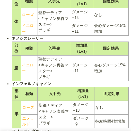
種類
入手先
固定効果
位
(Lv1)
ダメージ
聖都ナディア
ローズ
なし
+14
<キャノン奥義マ
体
スター>
イエロ
ダメージ
会心ダメージ15%
ブラギ
ー
+11
増加
ネメシスレーザー
部
増加量
種類
入手先
固定効果
位
(Lv1)
聖都ナディア
イエロ
<キャノン奥義マ
ダメージ
会心ダメージ15%
腰
ー
スター>
+11
増加
ブラギ
インフェルノキャノン
部
増加量
種類
入手先
固定効果
位
(Lv1)
ダメージ
聖都ナディア
ローズ
なし
+13
<キャノン奥義マ
手
スター>
エメラ
ダメージ
持続時間4秒増加
ブラギ
ルド
+9