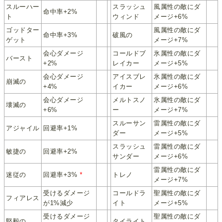
スルーハー
スラッシュ
風属性の敵にダ
命中率+2%
ト
ウィンド
メージ+6%
ゴッドター
風属性の敵にダ
命中率+3%
破風の
ゲット
メージ+7%
会心ダメージ
コールドブ
氷属性の敵にダ
バースト
+2%
レイカー
メージ+5%
会心ダメージ
アイスブレ
氷属性の敵にダ
崩滅の
+4%
イカー
メージ+6%
会心ダメージ
メルトスノ
氷属性の敵にダ
壊滅の
+6%
ー
メージ+7%
スルーサン
雷属性の敵にダ
アジャイル
回避率+1%
ダー
メージ+5%
スラッシュ
雷属性の敵にダ
敏捷の
回避率+2%
サンダー
メージ+6%
雷属性の敵にダ
迷従の
回避率+3%
*
トレノ
メージ+7%
受けるダメージ
コールドラ
聖属性の敵にダ
フィアレス
が1%減少
イト
メージ+5%
受けるダメージ
聖属性の敵にダ
堅毅の
タイライト