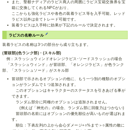
また、聖都ナディアのラピス商人の周囲にラピス宝箱交換券を宝
箱に交換してくれるNPCがおり、
ここからも強化ラピスや各色の装着ラピス等を入手可能。レッド
ラピス以外は全てトレード可能です。
装着ラピスは入手時に効果が下記のルールで決定されます。
ラピスの名称ルール
装着ラピスの名称は3つの部分から成り立ちます。
(冒頭部)(色ランク部)・(スキル部)
例：スラッシュウィンドオレンジラピス･ソードスラッシュの場合
「スラッシュウィンド」が冒頭部、「オレンジラピス」が色ランク
部、「スラッシュソード」がスキル部
冒頭部で示されるオプションの他に、もう一つ別の種類のオプシ
ョンがランダムで１つ追加されます。
このオプションはキャラクターのステータスを引きあげる事が
できます。
ランダム部分に同種のオプションは追加されません。
(例えば「神光の」の場合、ランダム部に回復力はつかない)
冒頭部の名前にはオプションの優先順位が高いものが選ばれま
す。
順位：下表左列の上から会心ダメージ+○%まで＞○属性の敵に