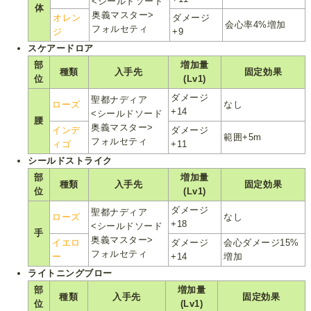
<シールドソード
体
奥義マスター>
オレン
ダメージ
会心率4%増加
フォルセティ
ジ
+9
スケアードロア
部
増加量
種類
入手先
固定効果
位
(Lv1)
ダメージ
聖都ナディア
ローズ
なし
+14
<シールドソード
腰
奥義マスター>
インデ
ダメージ
範囲+5m
フォルセティ
ィゴ
+11
シールドストライク
部
増加量
種類
入手先
固定効果
位
(Lv1)
ダメージ
聖都ナディア
ローズ
なし
+18
<シールドソード
手
奥義マスター>
イエロ
ダメージ
会心ダメージ15%
フォルセティ
ー
+14
増加
ライトニングブロー
部
増加量
種類
入手先
固定効果
位
(Lv1)