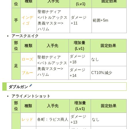
種類
入手先
固定効果
位
(Lv1)
聖都ナディア
インデ
<バトルアックス
ダメージ
手
範囲+5m
ィゴ
奥義マスター>
+11
ハリム
アースクエイク
部
増加量
種類
入手先
固定効果
位
(Lv1)
ダメージ
聖都ナディア
ローズ
なし
+18
<バトルアックス
足
奥義マスター>
ダメージ
ブルー
CT10%減少
ハリム
+14
ダブルガン
アライメントショット
部
増加量
種類
入手先
固定効果
位
(Lv1)
ダメージ
レッド
各町：ラピス商人
なし
+13