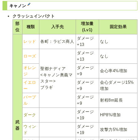
キャノン
クラッシュインパクト
部
増加量
種類
入手先
固定効果
位
(Lv1)
ダメージ
レッド
各町：ラピス商人
なし
+13
ダメージ
ローズ
なし
+13
オレン
ダメージ
聖都ナディア
会心率4%増加
ジ
+9
<キャノン奥義マ
スター>
イエロ
ダメージ
会心ダメージ15%
ブラギ
ー
+9
増加
パープ
ダメージ
射程8m延長
ル
+9
ダメージ
ダーク
HP8%増加
+19
武
ウィン
ダメージ
器
攻撃力5%増加
ド
+19