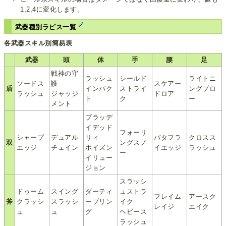
1,2,4に変化します。
武器種別ラピス一覧
各武器スキル別簡易表
武器
頭
体
手
腰
足
戦神の守
ラッシュ
シールド
ライトニ
ソードス
護
スケアー
盾
インパク
ストライ
ングブロ
ラッシュ
ジャッジ
ドロア
ト
ク
ー
メント
ブラッデ
イデッド
フォーリ
シャープ
デュアル
リィ
バタフラ
クロスス
双
ングスノ
エッジ
チェイン
ポイズン
イエッジ
ラッシュ
ー
イリュー
ジョン
スラッシ
ドゥーム
スイング
ダーティ
ュストラ
フレイム
アースク
斧
クラッシ
スラッシ
ーブリン
イク
レイジ
エイク
ュ
ュ
グ
ヘビース
ラッシュ