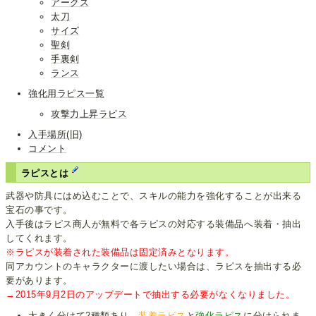
アークス
太刀
サイズ
聖剣
手裏剣
ランス
強化用ラピス一覧
攻撃力上昇ラピス
入手場所(旧)
コメント
ラピスとは
武器や防具にはめ込むことで、スキルの能力を強化することが出来る
宝石の事です。
入手後はラピス商人が無料で各ラピスの対応する装備品へ装着・抽出
してくれます。
※ラピスが装着された装備品は固定済みとなります。
同アカウントのキャラクターに渡したい場合は、ラピスを抽出する必
要があります。
→2015年9月2日のアップデートで抽出する必要がなくなりました。
大きく分けて2種類あり、
装着ラピス
と
強化ラピス
に分けられま