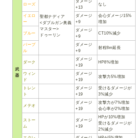
ダメージ
ローズ
なし
+13
イエロ
ダメージ
会心ダメージ15%
聖都ナディア
ー
+9
増加
<ダブルガン奥義
マスター>
ダメージ
ブルー
CT10%減少
ドゥーリン
+9
パープ
ダメージ
射程8m延長
ル
+9
ダメージ
ダーク
HP8%増加
+19
武
ウィン
ダメージ
器
攻撃力5%増加
ド
+19
トレン
ダメージ
受けるダメージが
ト
+19
3%減少
ダメージ
攻撃力が7%増加
メテオ
+19
会心率が2%増加
HPが10%増加
ストー
ダメージ
受けるダメージが
ム
+19
2%減少
エクレ
ダメージ
HPが5%増加