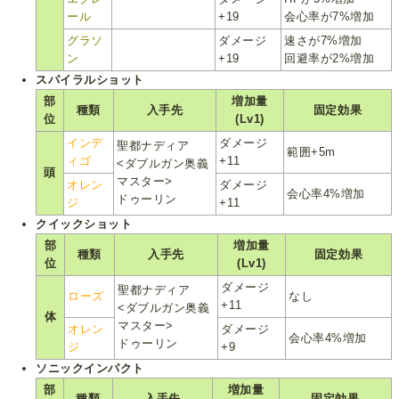
ール
+19
会心率が7%増加
グラソ
ダメージ
速さが7%増加
ン
+19
回避率が2%増加
スパイラルショット
部
増加量
種類
入手先
固定効果
位
(Lv1)
インデ
ダメージ
聖都ナディア
範囲+5m
ィゴ
+11
<ダブルガン奥義
頭
マスター>
オレン
ダメージ
会心率4%増加
ドゥーリン
ジ
+11
クイックショット
部
増加量
種類
入手先
固定効果
位
(Lv1)
ダメージ
聖都ナディア
ローズ
なし
+11
<ダブルガン奥義
体
マスター>
オレン
ダメージ
会心率4%増加
ドゥーリン
ジ
+9
ソニックインパクト
部
増加量
種類
入手先
固定効果