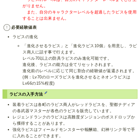
がりません。
また、自分のキャラクターレベルを超過したラピスを使用
することは出来ません。
必要経験値表
ラピスの進化
「進化させるラピス」と「進化ラピス10個」を用意し、ラピ
ス商人に話す事で行えます。
レベル70以上の防具ラピスのみ進化可能です。
進化後、ラピスの能力は全てリセットされます。
進化前のレベルに応じて同じ割合の経験値が返還されます。
(例：Lv70のローズラピスを進化させるとネオンラピスは
Lv66の15%程度)
ラピスの入手方法
装着ラピスは各町のラピス商人がレッドラピスを、聖都ナディア
の各武器マスターが各色のラピスを販売しています。
レジェンドランクのラピスは高難度ダンジョンのボスドロップか
ら獲得することがあります。
強化ラピスはフィールドモンスターや報酬箱、幻神リンク等で手
に入れることができます。