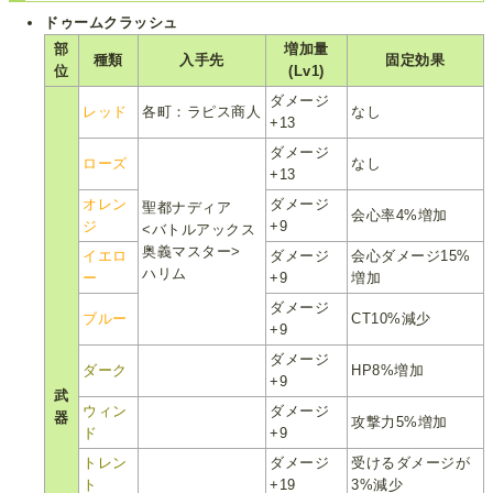
ドゥームクラッシュ
部
増加量
種類
入手先
固定効果
位
(Lv1)
ダメージ
レッド
各町：ラピス商人
なし
+13
ダメージ
ローズ
なし
+13
オレン
ダメージ
聖都ナディア
会心率4%増加
ジ
+9
<バトルアックス
奥義マスター>
イエロ
ダメージ
会心ダメージ15%
ハリム
ー
+9
増加
ダメージ
ブルー
CT10%減少
+9
ダメージ
ダーク
HP8%増加
+9
武
ウィン
ダメージ
器
攻撃力5%増加
ド
+9
トレン
ダメージ
受けるダメージが
ト
+19
3%減少