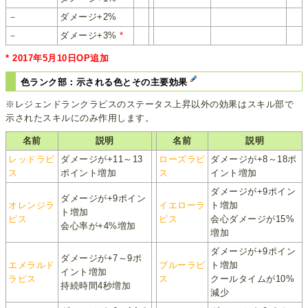
－
ダメージ+2%
－
ダメージ+3%
*
* 2017年5月10日OP追加
色ランク部：示される色とその主要効果
※レジェンドランクラピスのステータス上昇以外の効果はスキル部で
示されたスキルにのみ作用します。
名前
説明
名前
説明
レッドラピ
ダメージが+11～13
ローズラピ
ダメージが+8～18ポ
ス
ポイント増加
ス
イント増加
ダメージが+9ポイン
ダメージが+9ポイン
オレンジラ
イエローラ
ト増加
ト増加
ピス
ピス
会心ダメージが15%
会心率が+4%増加
増加
ダメージが+9ポイン
ダメージが+7～9ポ
エメラルド
ブルーラピ
ト増加
イント増加
ラピス
ス
クールタイムが10%
持続時間4秒増加
減少