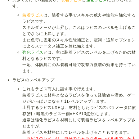
す。
装着ラピス
は、装着する事でスキルの威力や性能を強化する
ラピスです。
スキルダメージが上昇し、これはラピスのレベルを上げるこ
とでさらに上昇します。
また色毎に固定のスキル性能補正と、冠詞・追加オプション
によるステータス補正を兼ね備えます。
強化ラピス
とは、主に装着ラピスのレベルを上げるための材
料となるラピスです。
一応、体防具にのみ装着可能で攻撃力微増の効果を持ってい
ます。
ラピスのレベルアップ
これもラピス商人に話す事で行えます。
装着ラピスに材料となるラピスを使って経験値を溜め、ゲー
ジがいっぱいになると1レベルアップします。
上昇するラピスEXPは、材料としたラピスのパラメータに依
存(例：暗黒のラピス一個=EXP10点分)します。
通常は強化ラピスを材料にして装着ラピスをレベルアップさ
せますが、
装着ラピスを材料にしてレベルを上げることもできます。
ラピスのレベルは、自分のキャラクターレベルまでしか上