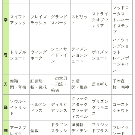
マッドロ
ストライ
ータス
スイフト
ブレイズ
グランド
スピリッ
拳
クオブウ
トルネー
アタック
ラッシュ
スパーク
ト
ォリア
ドステッ
プ
ハイウイ
ングショ
ジェノサ
ディメン
トリプル
ウィング
ポイズン
ット
弓
イドレイ
ションシ
シュート
ホーク
シュート
レインボ
ン
ュート
ーシャイ
ン
一の太刀
舞翔一
紅蓮龍
九曜一
千本夜
刀
一刀流・
居合斬り
閃・宵桜
斬・鏡花
閃・飛燕
桜・鳴神
秘儀
グラッジ
ソウルヘ
プリズン
ヘルアン
ディサピ
アタック
ゴースト
鎌
イトリッ
グラキエ
ドラス
アランス
ブラッデ
シャウト
ド
ス
ィスペル
ドラゴン
滅魔斬
フリジッ
アースブ
ブレイク
剣
聖裁
スラッシ
ディテン
ドブラス
レイク
ソード