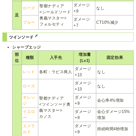
ダメージ
聖都ナディア
ローズ
なし
+9
<シールドソード
足
奥義マスター>
ダメージ
ブルー
CT10%減少
フォルセティ
+7
ツインソード
シャープエッジ
部
増加量
種類
入手先
固定効果
位
(Lv1)
ダメージ
レッド
各町：ラピス商人
なし
+13
ダメージ
ローズ
なし
+13
オレン
ダメージ
聖都ナディア
会心率4%増加
ジ
+9
<ツインソード奥
義マスター>
イエロ
ダメージ
会心ダメージ15%
カノス
ー
+9
増加
エメラ
ダメージ
持続時間4秒増加
ルド
+9