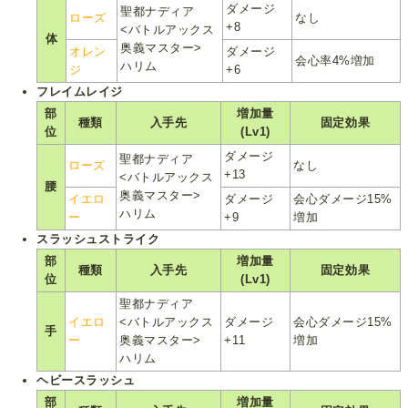
ダメージ
聖都ナディア
ローズ
なし
+8
<バトルアックス
体
奥義マスター>
オレン
ダメージ
会心率4%増加
ハリム
ジ
+6
フレイムレイジ
部
増加量
種類
入手先
固定効果
位
(Lv1)
ダメージ
聖都ナディア
ローズ
なし
+13
<バトルアックス
腰
奥義マスター>
イエロ
ダメージ
会心ダメージ15%
ハリム
ー
+9
増加
スラッシュストライク
部
増加量
種類
入手先
固定効果
位
(Lv1)
聖都ナディア
イエロ
<バトルアックス
ダメージ
会心ダメージ15%
手
ー
奥義マスター>
+11
増加
ハリム
ヘビースラッシュ
部
増加量