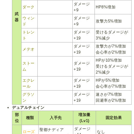
ダメージ
ダーク
HP8%増加
+9
武
ウィン
ダメージ
器
攻撃力5%増加
ド
+9
トレン
ダメージ
受けるダメージが
ト
+19
3%減少
ダメージ
攻撃力が7%増加
メテオ
+19
会心率が2%増加
HPが10%増加
ストー
ダメージ
受けるダメージが
ム
+19
2%減少
エクレ
ダメージ
HPが5%増加
ール
+19
会心率が7%増加
グラソ
ダメージ
速さが7%増加
ン
+19
回避率が2%増加
デュアルチェイン
部
増加量
種類
入手先
固定効果
位
(Lv1)
ダメージ
聖都ナディア
ローズ
なし