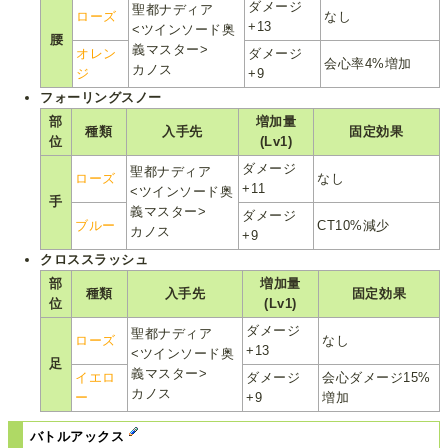
ダメージ
聖都ナディア
ローズ
なし
+13
<ツインソード奥
腰
義マスター>
オレン
ダメージ
会心率4%増加
カノス
ジ
+9
フォーリングスノー
部
増加量
種類
入手先
固定効果
位
(Lv1)
ダメージ
聖都ナディア
ローズ
なし
+11
<ツインソード奥
手
義マスター>
ダメージ
ブルー
CT10%減少
カノス
+9
クロススラッシュ
部
増加量
種類
入手先
固定効果
位
(Lv1)
ダメージ
聖都ナディア
ローズ
なし
+13
<ツインソード奥
足
義マスター>
イエロ
ダメージ
会心ダメージ15%
カノス
ー
+9
増加
バトルアックス