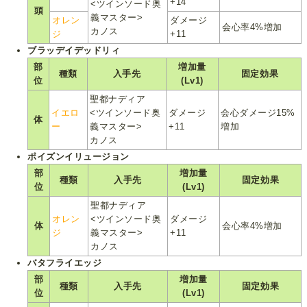
+14
<ツインソード奥
頭
義マスター>
オレン
ダメージ
会心率4%増加
カノス
ジ
+11
ブラッデイデッドリィ
部
増加量
種類
入手先
固定効果
位
(Lv1)
聖都ナディア
イエロ
<ツインソード奥
ダメージ
会心ダメージ15%
体
ー
義マスター>
+11
増加
カノス
ポイズンイリュージョン
部
増加量
種類
入手先
固定効果
位
(Lv1)
聖都ナディア
オレン
<ツインソード奥
ダメージ
体
会心率4%増加
ジ
義マスター>
+11
カノス
バタフライエッジ
部
増加量
種類
入手先
固定効果
位
(Lv1)