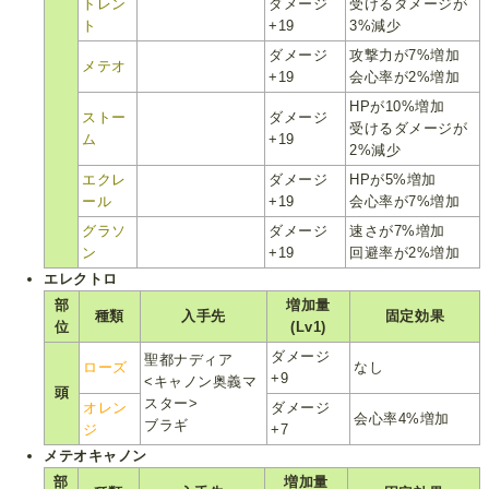
トレン
ダメージ
受けるダメージが
ト
+19
3%減少
ダメージ
攻撃力が7%増加
メテオ
+19
会心率が2%増加
HPが10%増加
ストー
ダメージ
受けるダメージが
ム
+19
2%減少
エクレ
ダメージ
HPが5%増加
ール
+19
会心率が7%増加
グラソ
ダメージ
速さが7%増加
ン
+19
回避率が2%増加
エレクトロ
部
増加量
種類
入手先
固定効果
位
(Lv1)
ダメージ
聖都ナディア
ローズ
なし
+9
<キャノン奥義マ
頭
スター>
オレン
ダメージ
会心率4%増加
ブラギ
ジ
+7
メテオキャノン
部
増加量