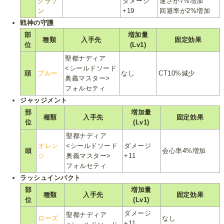
グラソ
ダメージ
速さが7%増加
ン
+19
回避率が2%増加
戦神の守護
部
増加量
種類
入手先
固定効果
位
(Lv1)
聖都ナディア
<シールドソード
頭
ブルー
なし
CT10%減少
奥義マスター>
フォルセティ
ジャッジメント
部
増加量
種類
入手先
固定効果
位
(Lv1)
聖都ナディア
オレン
<シールドソード
ダメージ
頭
会心率4%増加
ジ
奥義マスター>
+11
フォルセティ
ラッシュインパクト
部
増加量
種類
入手先
固定効果
位
(Lv1)
ダメージ
聖都ナディア
ローズ
なし
+11