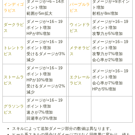
ダメージが+6～14ポ
ダメージが+9ポイン
インディゴ
パープルラ
イント増加
ト増加
ラピス
ピス
範囲が5m拡大
射程が8m増加
ダメージが+16～19
ダメージが+16～19
ダークラピ
ウィンドラ
ポイント増加
ポイント増加
ス
ピス
HPが8%増加
攻撃力が5%増加
ダメージが+16～19
ダメージが+16～19
トレントラ
ポイント増加
メテオラピ
ポイント増加
ピス
受けるダメージが3%
ス
攻撃力が7%増加
減少
会心率が2%増加
ダメージが+16～19
ダメージが+16～19
ポイント増加
ストームラ
エクレール
ポイント増加
HPが10%増加
ピス
ラピス
会心率が7%増加
受けるダメージが2%
HPが5%増加
減少
ダメージが+16～19
グラソンラ
ポイント増加
ピス
速さが7%増加
回避率が3%増加
スキルによって追加ダメージ部分の数値は異なります。
ヒール系スキルの場合はダメージではなく回復量に変わり、値も