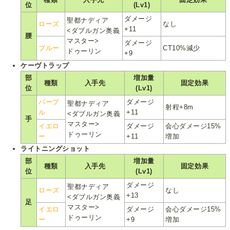
位
(Lv1)
ダメージ
聖都ナディア
ローズ
なし
+11
<ダブルガン奥義
腰
マスター>
ダメージ
ブルー
CT10%減少
ドゥーリン
+9
ケーヴトラップ
部
増加量
種類
入手先
固定効果
位
(Lv1)
パープ
ダメージ
聖都ナディア
射程+8m
ル
+11
<ダブルガン奥義
手
マスター>
イエロ
ダメージ
会心ダメージ15%
ドゥーリン
ー
+11
増加
ライトニングショット
部
増加量
種類
入手先
固定効果
位
(Lv1)
ダメージ
聖都ナディア
ローズ
なし
+13
<ダブルガン奥義
足
マスター>
イエロ
ダメージ
会心ダメージ15%
ドゥーリン
ー
+9
増加