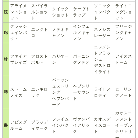
アライメ
スパイラ
ソニック
ライトニ
クイック
ケーヴト
銃
ントショ
ルショッ
インパク
ングショ
ショット
ラップ
ット
ト
ト
ット
クラッシ
インフェ
フリージ
エレクト
メテオキ
ネメシス
砲
ュインパ
ルノキャ
ングキャ
ロ
ャノン
レーザー
クト
ノン
ノン
エレメン
トフラッ
ファイア
フロスト
ハリケー
バーニン
アイスス
杖
シュ
ブレイズ
ボルト
ン
グメテオ
トーム
デストロ
イライト
パニッシ
ュストリ
ヘブンリ
ストーム
エレキロ
ライトメ
ヒーリン
琴
ング
ーサウン
ノイズ
ック
ロディ
グノート
ヘブンバ
ド
ード
カオスエ
フレイム
ヴァンパ
カオスデ
レメント
アビスグ
ブラッデ
書
インパク
イアリッ
ィスコー
イーブル
ルーム
ィマーク
ト
ク
ド
テリトリ
ー