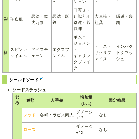
ュ
ション
ト
口寄せ・
忍法・鉄
忍法・影
狂獣卑牙
大車輪・
隠遁・裏
卍
翔疾風
火時雨
剣
陰遁・影
紅葉
鋼
襲陣
ボムコー
ジョメン
トラスト
インパク
スピンレ
アイスチ
エクスフ
ト
槍
サクリフ
トクラッ
クイエム
ェーン
レイム
ギャリッ
ァイス
シュ
クブレイ
ク
シールドソード
ソードスラッシュ
部
増加量
種類
入手先
固定効果
位
(Lv1)
ダメージ
レッド
各町：ラピス商人
なし
+13
ダメージ
ローズ
なし
+13