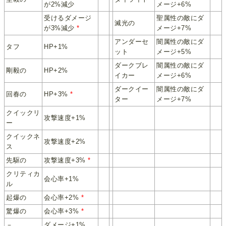
が2%減少
メージ+6%
受けるダメージ
聖属性の敵にダ
滅光の
が3%減少
*
メージ+7%
アンダーセ
闇属性の敵にダ
タフ
HP+1%
ット
メージ+5%
ダークブレ
闇属性の敵にダ
剛毅の
HP+2%
イカー
メージ+6%
ダークイー
闇属性の敵にダ
回春の
HP+3%
*
ター
メージ+7%
クイックリ
攻撃速度+1%
ー
クイックネ
攻撃速度+2%
ス
先駆の
攻撃速度+3%
*
クリティカ
会心率+1%
ル
起爆の
会心率+2%
*
驚爆の
会心率+3%
*
－
ダメージ+1%