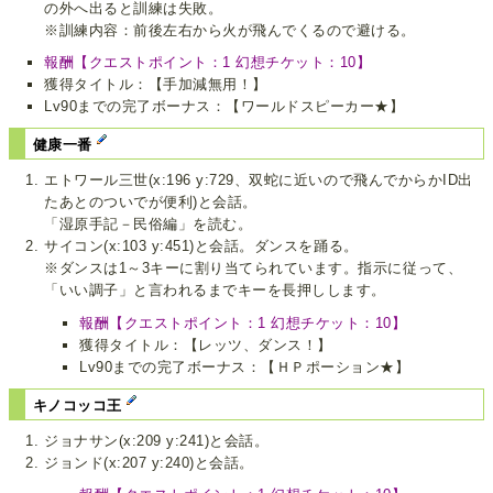
の外へ出ると訓練は失敗。
※訓練内容：前後左右から火が飛んでくるので避ける。
報酬【クエストポイント：1 幻想チケット：10】
獲得タイトル：【手加減無用！】
Lv90までの完了ボーナス：【ワールドスピーカー★】
健康一番
エトワール三世(x:196 y:729、双蛇に近いので飛んでからかID出
たあとのついでが便利)と会話。
「湿原手記－民俗編」を読む。
サイコン(x:103 y:451)と会話。ダンスを踊る。
※ダンスは1～3キーに割り当てられています。指示に従って、
「いい調子」と言われるまでキーを長押しします。
報酬【クエストポイント：1 幻想チケット：10】
獲得タイトル：【レッツ、ダンス！】
Lv90までの完了ボーナス：【ＨＰポーション★】
キノコッコ王
ジョナサン(x:209 y:241)と会話。
ジョンド(x:207 y:240)と会話。