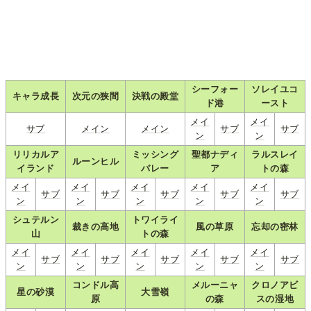
シーフォー
ソレイユコ
キャラ成長
次元の狭間
決戦の殿堂
ド港
ースト
メイ
メイ
サブ
メイン
メイン
サブ
サブ
ン
ン
リリカルア
ミッシング
聖都ナディ
ラルスレイ
ルーンヒル
イランド
バレー
ア
トの森
メイ
メイ
メイ
メイ
メイ
サブ
サブ
サブ
サブ
サブ
ン
ン
ン
ン
ン
シュテルン
トワイライ
裁きの高地
風の草原
忘却の密林
山
トの森
メイ
メイ
メイ
メイ
メイ
サブ
サブ
サブ
サブ
サブ
ン
ン
ン
ン
ン
コンドル高
メルーニャ
クロノアビ
星の砂漠
大雪嶺
原
の森
スの湿地