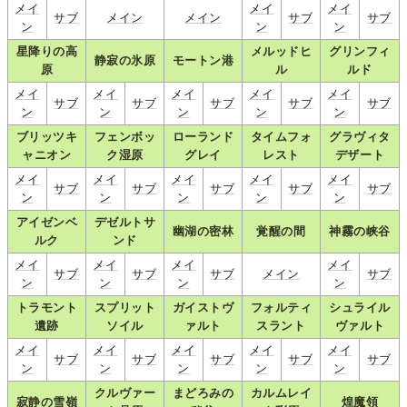
メイ
メイ
メイ
サブ
メイン
メイン
サブ
サブ
ン
ン
ン
星降りの高
メルッドヒ
グリンフィ
静寂の氷原
モートン港
原
ル
ルド
メイ
メイ
メイ
メイ
メイ
サブ
サブ
サブ
サブ
サブ
ン
ン
ン
ン
ン
ブリッツキ
フェンボッ
ローランド
タイムフォ
グラヴィタ
ャニオン
ク湿原
グレイ
レスト
デザート
メイ
メイ
メイ
メイ
メイ
サブ
サブ
サブ
サブ
サブ
ン
ン
ン
ン
ン
アイゼンベ
デゼルトサ
幽湖の密林
覚醒の間
神霧の峡谷
ルク
ンド
メイ
メイ
メイ
メイ
サブ
サブ
サブ
メイン
サブ
ン
ン
ン
ン
トラモント
スプリット
ガイストヴ
フォルティ
シュライル
遺跡
ソイル
ァルト
スラント
ヴァルト
メイ
メイ
メイ
メイ
メイ
サブ
サブ
サブ
サブ
サブ
ン
ン
ン
ン
ン
クルヴァー
まどろみの
カルムレイ
寂静の雪嶺
煌魔領