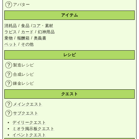
アバター
アイテム
消耗品
/
食品
/
コア
・
素材
ラピス
/
カード
/
幻神用品
乗物
/
報酬箱
/
奥義書
ペット
/
その他
レシピ
製造レシピ
合成レシピ
錬金レシピ
クエスト
メインクエスト
サブクエスト
デイリークエスト
ミオラ掲示板クエスト
イベントクエスト