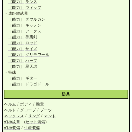
［能力］
ランス
［能力］
ウィップ
・遠距離武器
［能力］
ダブルガン
［能力］
キャノン
［能力］
アークス
［能力］
手裏剣
［能力］
ロッド
［能力］
サイズ
［能力］
グリモワール
［能力］
ハープ
［能力］
星天球
・特殊
［能力］
ギター
［能力］
ドラゴドール
防具
ヘルム
/
ボディ
/
勲章
ベルト
/
グローブ
/
ブーツ
ネックレス
/
リング
/
マント
幻神紋章
(
セット装備
)
幻神装備
/
生産装備