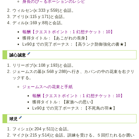
身長のび～るポーションのレシピ
ウィルセン(x:333 y:559)と会話。
アイリ(x:115 y:171)と会話。
ディル(x:169 y:88)と会話。
報酬【クエストポイント：1 幻想チケット：10】
獲得タイトル：【あこがれの長身】
Lv90までの完了ボーナス：【高ランク防御強化の書★】
誠心誠意
リリーボブ(x:108 y:193)と会話。
ジェームスの墓(x:568 y:288)へ行き、カバンの中の花束を右クリ
ックする。
ジェームスへの花束と手紙
報酬【クエストポイント：1 幻想チケット：10】
獲得タイトル：【家族への思い】
Lv90までの完了ボーナス：【不死鳥の羽★】
球児
フィシェ(x:204 y:511)と会話。
マイク(x:215 y:514)と会話。訓練を受ける。５回打たれるか囲い