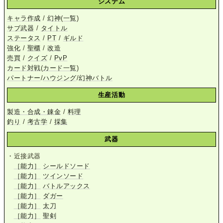
システム
キャラ作成
/
幻神
(
一覧
)
サブ武器
/
タイトル
ステータス
/
PT
/
ギルド
強化
/
聖櫃
/
改造
売買
/
クイズ
/
PvP
カード対戦
(
カード一覧
)
パートナー
/
ハウジング
/
幻神バトル
生産活動
製造・合成・錬金
/
料理
釣り
/
考古学
/
採集
武器
・近接武器
［能力］
シールドソード
［能力］
ツインソード
［能力］
バトルアックス
［能力］
ダガー
［能力］
太刀
［能力］
聖剣