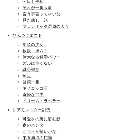
今日も平和
それが一番大事
言う事言っちゃいな
見た感じ一緒
フェンボック湿原の人々
ひみつクエスト
年頃の少女
救援、求ム！
偉大なる科学パワー
ズルは良くない
誠心誠意
球児
健康一番
キノコッコ王
奇怪な世界
ドリームトラベラー
レアモンスター討伐
可愛さの裏に潜む影
森のハンター
どちらが堅いかな
栄養満点の蛇肉