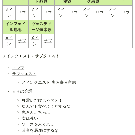
ト晶原
秘谷
ク彩原
メイ
メイ
メイ
メイ
メイ
サブ
サブ
サブ
サブ
サブ
ン
ン
ン
ン
ン
インフェイ
ヴェスティ
ル焦地
ージ煉氷原
メイ
メイ
サブ
サブ
ン
ン
メインクエスト
/
サブクエスト
マップ
サブクエスト
メインクエスト 歩み寄る意志
人々の会話
可愛いだけじゃダメ！
なんでも食べようとするな
鬼さんこちら…
女は強い
ソースをおくれよ
若者を馬鹿にするな