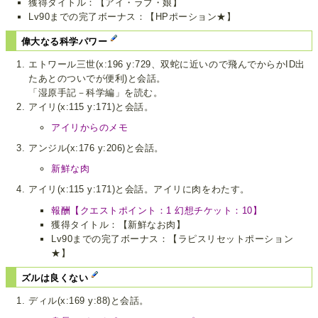
獲得タイトル：【アイ・ラブ・娘】
Lv90までの完了ボーナス：【HPポーション★】
偉大なる科学パワー
エトワール三世(x:196 y:729、双蛇に近いので飛んでからかID出
たあとのついでが便利)と会話。
「湿原手記－科学編」を読む。
アイリ(x:115 y:171)と会話。
アイリからのメモ
アンジル(x:176 y:206)と会話。
新鮮な肉
アイリ(x:115 y:171)と会話。アイリに肉をわたす。
報酬【クエストポイント：1 幻想チケット：10】
獲得タイトル：【新鮮なお肉】
Lv90までの完了ボーナス：【ラピスリセットポーション
★】
ズルは良くない
ディル(x:169 y:88)と会話。