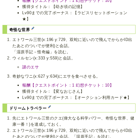
報酬【クエストポイント：1 幻想チケット：10】
獲得タイトル：【幼き頃の記憶】
Lv90までの完了ボーナス：【ラピスリセットポーション
★】
奇怪な世界
エトワール三世(x:196 y:729、双蛇に近いので飛んでからかID出
たあとのついでが便利)と会話。
「湿原手記－怪奇編」を読む。
ウィルセン(x:333 y:559)と会話。
謎のエサ
奇妙なワニ(x:627 y:634)にエサを食べさせる。
報酬【クエストポイント：1 幻想チケット：10】
獲得タイトル：【変なおじさん】
Lv90までの完了ボーナス：【オークション利用カード★】
ドリームトラベラー
先にエトワール三世のクエ(偉大なる科学パワー、奇怪な世界、健
康一番！)を達成しておく。
エトワール三世(x:196 y:729、双蛇に近いので飛んでからかID出
たあとのついでが便利)と会話。「湿原手記」を読む。