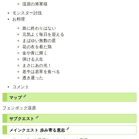
湿原の将軍様
モンスター討伐
お料理
旅に終わりはない
元気よく毎日を迎える
まばゆい無数の星
花の衣を着た鶏
金や青に輝く
弾ける人生
まさにあの光！
老牛は若草を食べる
透き通った
コメント
マップ
フェンボック湿原
サブクエスト
メインクエスト 歩み寄る意志