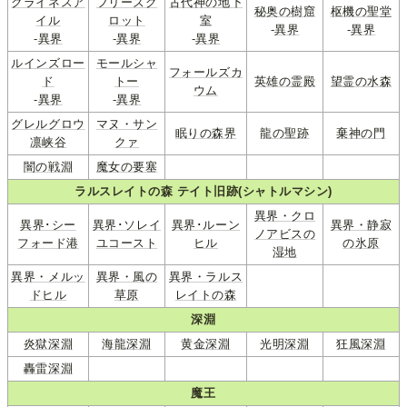
クライネスア
フリーズグ
古代神の地下
秘奥の樹窟
枢機の聖堂
イル
ロット
室
-
異界
-
異界
-
異界
-
異界
-
異界
ルインズロー
モールシャ
フォールズカ
ド
トー
英雄の霊殿
望霊の水森
ウム
-
異界
-
異界
グレルグロウ
マヌ・サン
眠りの森界
龍の聖跡
棄神の門
凛峡谷
クァ
闇の戦淵
魔女の要塞
ラルスレイトの森 テイト旧跡(シャトルマシン)
異界・クロ
異界･シー
異界･ソレイ
異界･ルーン
異界・静寂
ノアビスの
フォード港
ユコースト
ヒル
の氷原
湿地
異界・メルッ
異界・風の
異界・ラルス
ドヒル
草原
レイトの森
深淵
炎獄深淵
海龍深淵
黄金深淵
光明深淵
狂風深淵
轟雷深淵
魔王