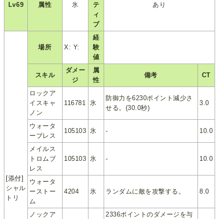
Lv69
属性
氷
テ
あり
ィ
ブ
経
場所
X: Y:
験
値
ダメー
属
スキル
備考
CT
ジ
性
ロックア
防御力を6230ポイント減少さ
イスキャ
116781
氷
3.0
せる。(30.0秒)
ノン
ウォータ
105103
氷
-
10.0
ーブレス
メイルス
トロムブ
105103
氷
-
10.0
レス
[添付]
ウォータ
シャル
ーストー
4204
氷
ランダムに敵を攻撃する。
8.0
トリ
ム
ノックア
2336ポイントのダメージを与