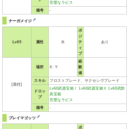
完璧なラピス
備考
-
ナーガメイジ
ポ
ジ
Lv65
属性
氷
テ
あり
ィ
ブ
経
場所
X: Y:
験
値
スキル
フロストブレード、サクセシヴブレード
[添付]
Lv60武器宝箱Ⅰ
Lv60武器宝箱Ⅱ
Lv60武防
ドロッ
具宝箱
プ
完璧なラピス
備考
-
プレイマゴッツ
ポ