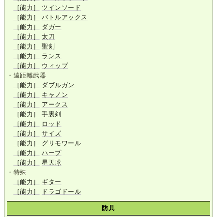
［能力］
ツインソード
［能力］
バトルアックス
［能力］
ダガー
［能力］
太刀
［能力］
聖剣
［能力］
ランス
［能力］
ウィップ
・遠距離武器
［能力］
ダブルガン
［能力］
キャノン
［能力］
アークス
［能力］
手裏剣
［能力］
ロッド
［能力］
サイズ
［能力］
グリモワール
［能力］
ハープ
［能力］
星天球
・特殊
［能力］
ギター
［能力］
ドラゴドール
防具