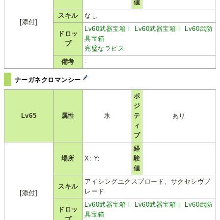
値
スキル
なし
[添付]
Lv60武器宝箱Ⅰ
Lv60武器宝箱Ⅱ
Lv60武防
ドロッ
具宝箱
プ
完璧なラピス
備考
-
ナーガネクロマンシー
ポ
ジ
Lv65
属性
氷
テ
あり
ィ
ブ
経
場所
X: Y:
験
値
アイシングエクスプロード、サクセシヴブ
スキル
レード
[添付]
Lv60武器宝箱Ⅰ
Lv60武器宝箱Ⅱ
Lv60武防
ドロッ
具宝箱
プ