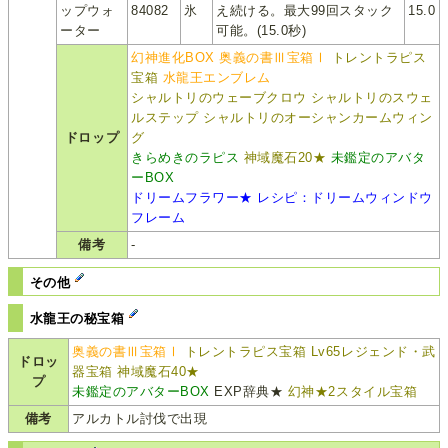
ップウォ
84082
氷
え続ける。最大99回スタック
15.0
ーター
可能。(15.0秒)
幻神進化BOX
奥義の書Ⅲ宝箱Ⅰ
トレントラピス
宝箱
水龍王エンブレム
シャルトリのウェーブクロウ
シャルトリのスウェ
ルステップ
シャルトリのオーシャンカームウィン
ドロップ
グ
きらめきのラピス
神域魔石20★
未鑑定のアバタ
ーBOX
ドリームフラワー★
レシピ：ドリームウィンドウ
フレーム
備考
-
その他
水龍王の秘宝箱
奥義の書Ⅲ宝箱Ⅰ
トレントラピス宝箱
Lv65レジェンド・武
ドロッ
器宝箱
神域魔石40★
プ
未鑑定のアバターBOX
EXP辞典★
幻神★2スタイル宝箱
備考
アルカトル討伐で出現