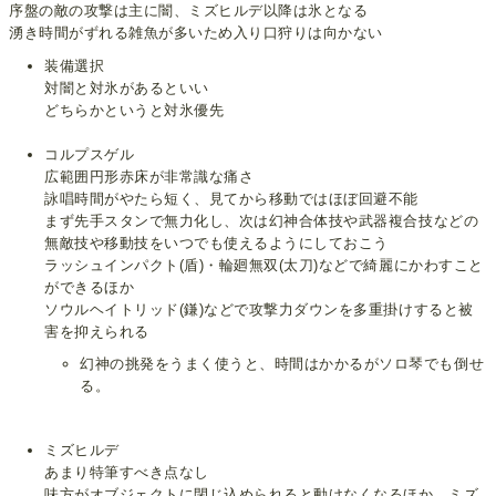
序盤の敵の攻撃は主に闇、ミズヒルデ以降は氷となる
湧き時間がずれる雑魚が多いため入り口狩りは向かない
装備選択
対闇と対氷があるといい
どちらかというと対氷優先
コルプスゲル
広範囲円形赤床が非常識な痛さ
詠唱時間がやたら短く、見てから移動ではほぼ回避不能
まず先手スタンで無力化し、次は幻神合体技や武器複合技などの
無敵技や移動技をいつでも使えるようにしておこう
ラッシュインパクト(盾)・輪廻無双(太刀)などで綺麗にかわすこと
ができるほか
ソウルヘイトリッド(鎌)などで攻撃力ダウンを多重掛けすると被
害を抑えられる
幻神の挑発をうまく使うと、時間はかかるがソロ琴でも倒せ
る。
ミズヒルデ
あまり特筆すべき点なし
味方がオブジェクトに閉じ込められると動けなくなるほか、ミズ