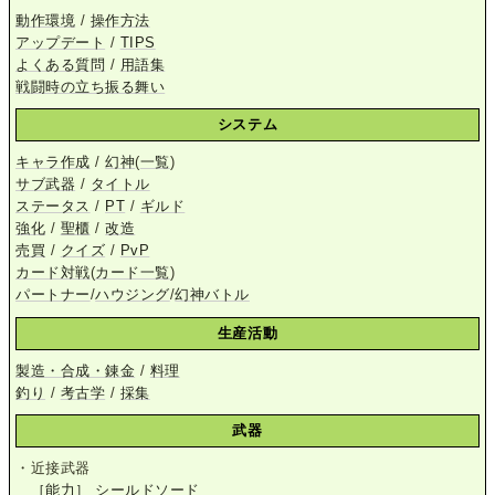
動作環境
/
操作方法
アップデート
/
TIPS
よくある質問
/
用語集
戦闘時の立ち振る舞い
システム
キャラ作成
/
幻神
(
一覧
)
サブ武器
/
タイトル
ステータス
/
PT
/
ギルド
強化
/
聖櫃
/
改造
売買
/
クイズ
/
PvP
カード対戦
(
カード一覧
)
パートナー
/
ハウジング
/
幻神バトル
生産活動
製造・合成・錬金
/
料理
釣り
/
考古学
/
採集
武器
・近接武器
［能力］
シールドソード