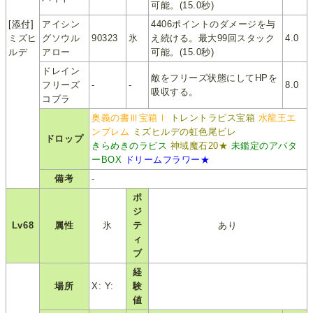
可能。(15.0秒)
[添付]
アイシン
4406ポイントのダメージを与
ミズヒ
グソウル
90323
氷
え続ける。最大99回スタック
4.0
ルデ
アロー
可能。(15.0秒)
ドレイン
敵をフリーズ状態にしてHPを
フリーズ
-
-
8.0
吸収する。
コブラ
奥義の書Ⅲ宝箱Ⅰ
トレントラピス宝箱
水龍王エ
ンブレム
ミズヒルデの虹色尾ビレ
ドロップ
きらめきのラピス
神域魔石20★
未鑑定のアバタ
ーBOX
ドリームフラワー★
備考
-
ポ
ジ
Lv68
属性
氷
テ
あり
ィ
ブ
経
場所
X: Y:
験
値