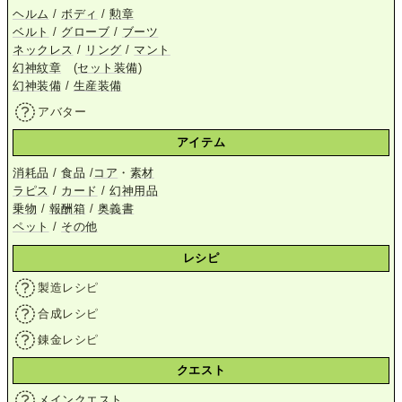
ヘルム
/
ボディ
/
勲章
ベルト
/
グローブ
/
ブーツ
ネックレス
/
リング
/
マント
幻神紋章
(
セット装備
)
幻神装備
/
生産装備
アバター
アイテム
消耗品
/
食品
/
コア
・
素材
ラピス
/
カード
/
幻神用品
乗物
/
報酬箱
/
奥義書
ペット
/
その他
レシピ
製造レシピ
合成レシピ
錬金レシピ
クエスト
メインクエスト