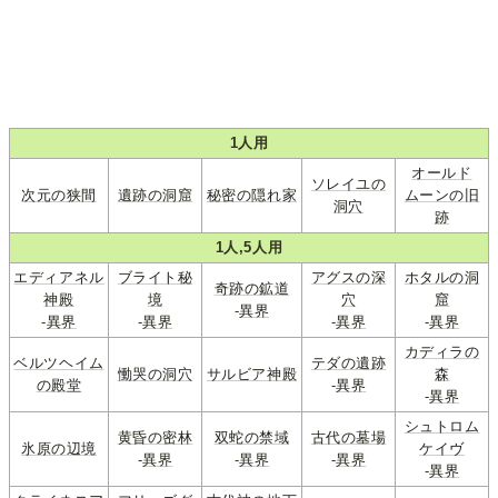
1人用
オールド
ソレイユの
次元の狭間
遺跡の洞窟
秘密の隠れ家
ムーンの旧
洞穴
跡
1人,5人用
エディアネル
ブライト秘
アグスの深
ホタルの洞
奇跡の鉱道
神殿
境
穴
窟
-
異界
-
異界
-
異界
-
異界
-
異界
カディラの
ベルツヘイム
テダの遺跡
慟哭の洞穴
サルビア神殿
森
の殿堂
-
異界
-
異界
シュトロム
黄昏の密林
双蛇の禁域
古代の墓場
氷原の辺境
ケイヴ
-
異界
-
異界
-
異界
-
異界