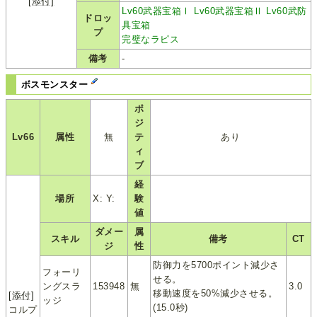
[添付]
Lv60武器宝箱Ⅰ
Lv60武器宝箱Ⅱ
Lv60武防
ドロッ
具宝箱
プ
完璧なラピス
備考
-
ボスモンスター
ポ
ジ
Lv66
属性
無
テ
あり
ィ
ブ
経
場所
X: Y:
験
値
ダメー
属
スキル
備考
CT
ジ
性
防御力を5700ポイント減少さ
フォーリ
せる。
ングスラ
153948
無
3.0
移動速度を50%減少させる。
[添付]
ッジ
(15.0秒)
コルプ