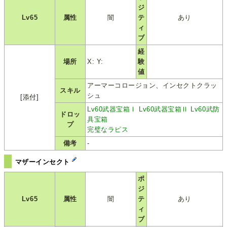
ジ
Lv65
属性
闇
テ
あり
ィ
ブ
経
場所
X: Y:
験
値
アーマーコロージョン、インセクトクラッ
スキル
シュ
[添付]
Lv60武器宝箱Ⅰ
Lv60武器宝箱Ⅱ
Lv60武防
ドロッ
具宝箱
プ
完璧なラピス
備考
-
マザーインセクト
ポ
ジ
Lv65
属性
闇
テ
あり
ィ
ブ