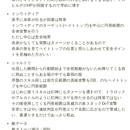
ヒルデのHPが回復するので早めに壊す
インウィディア
派手に赤床が出るが回避は簡単
インウィディアのターゲット(ヘイトトップ)を中心に円形範囲の
全体攻撃を行う
ただし中心は安全地帯
赤床がなくても実際はダメージがくることがあるので
赤床の形を見てヘイトトップの位置と照らしあわせて安全ポイン
トを見極めた方がいい
シャルトリ
出現した瞬間から行動開始まで全然無敵がないため降りてくる前
に死ぬことすらある龍の中でも最弱の龍
序盤のスキル回しは前方広範囲の直線攻撃を2回、のちヘイトトッ
プを中心に円形範囲
はじめに使うスキルは幻神にもダメージを通すので、トラロック
やアルカトルのように幻神にタゲを持たせるのは得策ではない
その後使用してくる円形範囲は高威力の多スタックDoT攻撃
非常にすばやい連続判定が円形エリア全面に広がるので警戒した
い、素通りするだけであっさり死ぬ
敵データ
被ダメージ減少：90%