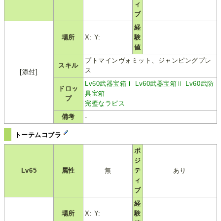
ィ
ブ
経
場所
X: Y:
験
値
プトマインヴォミット、ジャンピングプレ
スキル
ス
[添付]
Lv60武器宝箱Ⅰ
Lv60武器宝箱Ⅱ
Lv60武防
ドロッ
具宝箱
プ
完璧なラピス
備考
-
トーテムコブラ
ポ
ジ
Lv65
属性
無
テ
あり
ィ
ブ
経
場所
X: Y:
験