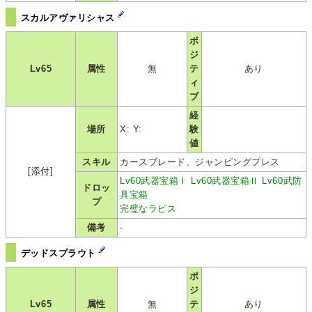
スカルアヴァリシャス
ポ
ジ
Lv65
属性
無
テ
あり
ィ
ブ
経
場所
X: Y:
験
値
スキル
カースブレード、ジャンピングプレス
[添付]
Lv60武器宝箱Ⅰ
Lv60武器宝箱Ⅱ
Lv60武防
ドロッ
具宝箱
プ
完璧なラピス
備考
-
デッドスプラウト
ポ
ジ
Lv65
属性
無
テ
あり