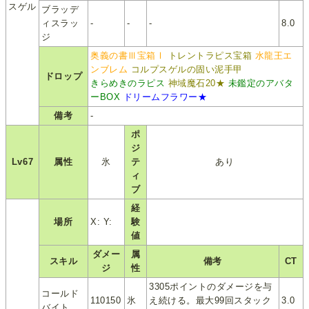
スゲル
ブラッデ
ィスラッ
-
-
-
8.0
ジ
奥義の書Ⅲ宝箱Ⅰ
トレントラピス宝箱
水龍王エ
ンブレム
コルプスゲルの固い泥手甲
ドロップ
きらめきのラピス
神域魔石20★
未鑑定のアバタ
ーBOX
ドリームフラワー★
備考
-
ポ
ジ
Lv67
属性
氷
テ
あり
ィ
ブ
経
場所
X: Y:
験
値
ダメー
属
スキル
備考
CT
ジ
性
3305ポイントのダメージを与
コールド
110150
氷
え続ける。最大99回スタック
3.0
バイト