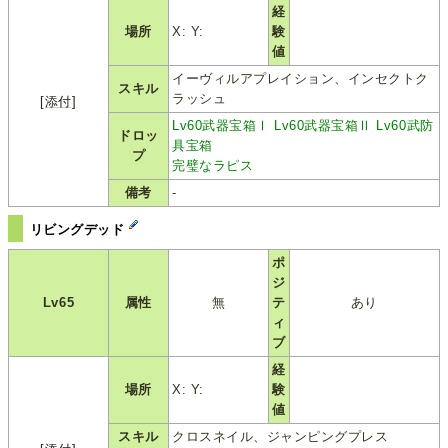
経
場所
X: Y:
験
値
イーヴィルアプレイション、インセクトク
スキル
ラッシュ
[添付]
Lv60武器宝箱Ⅰ
Lv60武器宝箱Ⅱ
Lv60武防
ドロッ
具宝箱
プ
完璧なラピス
備考
-
リビングデッド
ポ
ジ
Lv65
属性
無
テ
あり
ィ
ブ
経
場所
X: Y:
験
値
スキル
クロスネイル、ジャンピングプレス