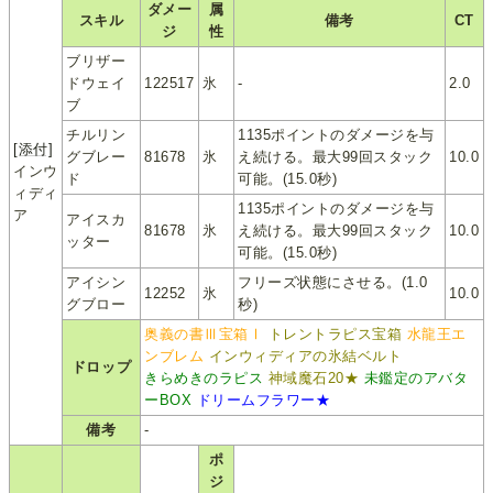
ダメー
属
スキル
備考
CT
ジ
性
ブリザー
ドウェイ
122517
氷
-
2.0
ブ
チルリン
1135ポイントのダメージを与
[添付]
グブレー
81678
氷
え続ける。最大99回スタック
10.0
インウ
ド
可能。(15.0秒)
ィディ
1135ポイントのダメージを与
ア
アイスカ
81678
氷
え続ける。最大99回スタック
10.0
ッター
可能。(15.0秒)
アイシン
フリーズ状態にさせる。(1.0
12252
氷
10.0
グブロー
秒)
奥義の書Ⅲ宝箱Ⅰ
トレントラピス宝箱
水龍王エ
ンブレム
インウィディアの氷結ベルト
ドロップ
きらめきのラピス
神域魔石20★
未鑑定のアバタ
ーBOX
ドリームフラワー★
備考
-
ポ
ジ