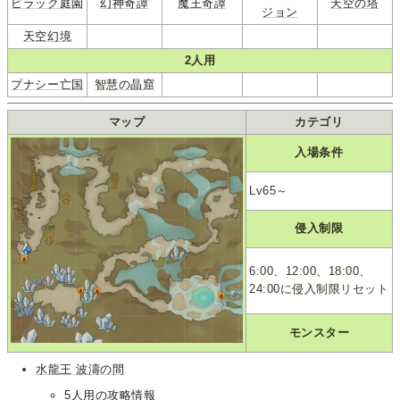
ピラック庭園
幻神奇譚
魔王奇譚
天空の塔
ジョン
天空幻境
2人用
プナシー亡国
智慧の晶窟
マップ
カテゴリ
入場条件
Lv65～
侵入制限
6:00、12:00、18:00、
24:00に侵入制限リセット
モンスター
水龍王 波濤の間
5人用の攻略情報