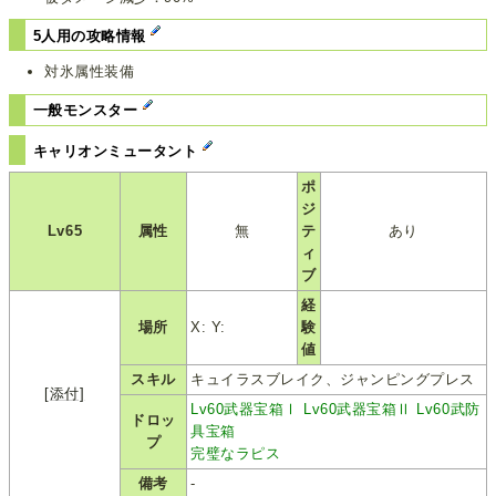
5人用の攻略情報
対氷属性装備
一般モンスター
キャリオンミュータント
ポ
ジ
Lv65
属性
無
テ
あり
ィ
ブ
経
場所
X: Y:
験
値
スキル
キュイラスブレイク、ジャンピングプレス
[添付]
Lv60武器宝箱Ⅰ
Lv60武器宝箱Ⅱ
Lv60武防
ドロッ
具宝箱
プ
完璧なラピス
備考
-