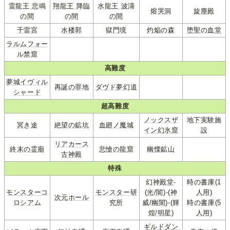
雷龍王 悲鳴
翔龍王 降臨
水龍王 波濤
熔哭洞
旋塵殿
の間
の間
の間
千雷宮
水楼郭
獄門境
灼焔の森
堕聖の血堂
ラルムフォー
ル禁窟
高難度
夢城イヴィル
再誕の罪地
ダヴド夢幻道
シャード
超高難度
ノックスザ
地下実験施
冥き途
絶望の鉱坑
血廻ノ魔城
イン幻氷窟
設
リアカース
終末の霊廟
悲愴の龍窟
幽慄鉱山
古神殿
特殊
幻神殿堂
-
時の書庫(1
モンスターコ
モンスター研
(光/闇)
-
(神
人用)
次元ホール
ロシアム
究所
威/幽闇)
-
(輝
時の書庫(5
煌/明星)
人用)
ギルドダン