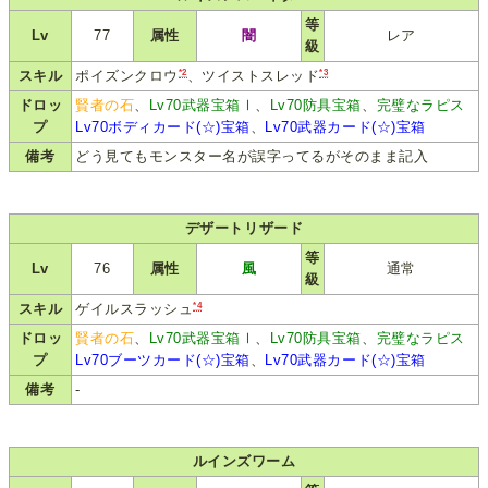
等
Lv
77
属性
闇
レア
級
*2
*3
スキル
ポイズンクロウ
、ツイストスレッド
ドロッ
賢者の石
、
Lv70武器宝箱Ⅰ
、
Lv70防具宝箱
、
完璧なラピス
プ
Lv70ボディカード(☆)宝箱
、
Lv70武器カード(☆)宝箱
備考
どう見てもモンスター名が誤字ってるがそのまま記入
デザートリザード
等
Lv
76
属性
風
通常
級
*4
スキル
ゲイルスラッシュ
ドロッ
賢者の石
、
Lv70武器宝箱Ⅰ
、
Lv70防具宝箱
、
完璧なラピス
プ
Lv70ブーツカード(☆)宝箱
、
Lv70武器カード(☆)宝箱
備考
-
ルインズワーム