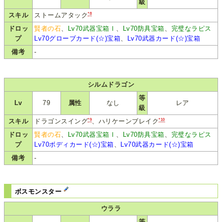
級
*8
スキル
ストームアタック
ドロッ
賢者の石
、
Lv70武器宝箱Ⅰ
、
Lv70防具宝箱
、
完璧なラピス
プ
Lv70グローブカード(☆)宝箱
、
Lv70武器カード(☆)宝箱
備考
-
シルムドラゴン
等
Lv
79
属性
なし
レア
級
*9
*10
スキル
ドラゴンスイング
、ハリケーンブレイク
ドロッ
賢者の石
、
Lv70武器宝箱Ⅰ
、
Lv70防具宝箱
、
完璧なラピス
プ
Lv70ボディカード(☆)宝箱
、
Lv70武器カード(☆)宝箱
備考
-
ボスモンスター
ウララ
等