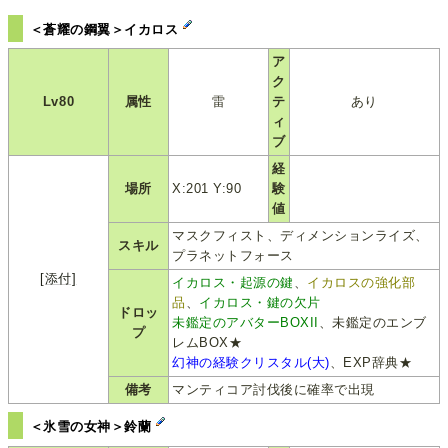
＜蒼耀の鋼翼＞イカロス
ア
ク
Lv80
属性
雷
テ
あり
ィ
ブ
経
場所
X:201 Y:90
験
値
マスクフィスト、ディメンションライズ、
スキル
プラネットフォース
[添付]
イカロス・起源の鍵
、
イカロスの強化部
品
、
イカロス・鍵の欠片
ドロッ
未鑑定のアバターBOXII
、未鑑定のエンブ
プ
レムBOX★
幻神の経験クリスタル(大)
、EXP辞典★
備考
マンティコア討伐後に確率で出現
＜氷雪の女神＞鈴蘭