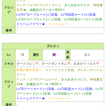
バンド
マンティコアのウエストガード
、
きらめきのラピス
、
神域魔
ドロッ
石30★
、
未鑑定のアバターBOXⅡ
プ
Lv70グローブカード(☆)宝箱
、
Lv70武器カード(☆)宝箱
、
Lv70グローブカード(☆☆)宝箱
、
Lv70武器カード(☆☆)宝箱
ドリームフラワー★
、
ストームルーン
備考
-
ダルタン
等
Lv
79
属性
闇
ボス
級
*17
*18
*19
スキル
ダークスピン
、ダークポンドボム
、太古のウィルス
奥義の書Ⅲ宝箱Ⅱ
、
ストームラピス宝箱
、
ダルタンのバトル
ブーツ
マンティコアのアームガード
、
きらめきのラピス
、
神域魔石
ドロッ
30★
、
未鑑定のアバターBOXⅡ
プ
Lv70ブーツカード(☆)宝箱
、
Lv70武器カード(☆)宝箱
、
Lv70
ブーツカード(☆☆)宝箱
、
Lv70武器カード(☆☆)宝箱
ドリームフラワー★
、
ストームルーン
備考
-