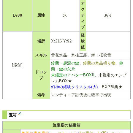
ア
ク
Lv80
属性
氷
テ
あり
ィ
ブ
経
場所
X:216 Y:92
験
値
スキル
雪花氷晶、氷柱玉露、舞・桜吹雪
鈴蘭・起源の鍵
、
鈴蘭の氷晶鳴り物
、
鈴
[添付]
蘭・鍵の欠片
ドロッ
未鑑定のアバターBOXII
、未鑑定のエンブ
プ
レムBOX★
幻神の経験クリスタル(大)
、EXP辞典★
備考
マンティコア討伐後に確率で出現
宝箱
旋塵殿の秘宝箱