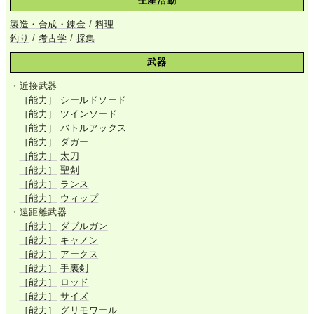
生産活動
製造・合成・錬金
/
料理
釣り
/
考古学
/
採集
武器
・近接武器
［能力］
シールドソード
［能力］
ツインソード
［能力］
バトルアックス
［能力］
ダガー
［能力］
太刀
［能力］
聖剣
［能力］
ランス
［能力］
ウィップ
・遠距離武器
［能力］
ダブルガン
［能力］
キャノン
［能力］
アークス
［能力］
手裏剣
［能力］
ロッド
［能力］
サイズ
［能力］
グリモワール