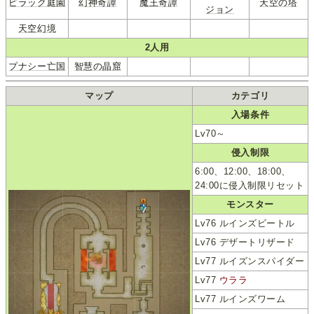
ピラック庭園
幻神奇譚
魔王奇譚
天空の塔
ジョン
天空幻境
2人用
プナシー亡国
智慧の晶窟
マップ
カテゴリ
入場条件
Lv70～
侵入制限
6:00、12:00、18:00、
24:00に侵入制限リセット
モンスター
Lv76 ルインズビートル
Lv76 デザートリザード
Lv77 ルイズンスパイダー
Lv77
ウララ
Lv77 ルインズワーム