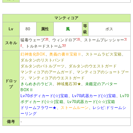
マンティコア
等
Lv
80
属性
風
ボス
級
*20
*21
*2
猛毒ウェーブ
、ウィンドロア
、ストームプレッシャー
スキル
2
*23
、トルネードストーム
幻神進化BOX
、
奥義の書Ⅲ宝箱Ⅱ
、
ストームラピス宝箱
、
ダルタンのリストバンド
ダルタンのバトルブーツ
、
ダルタンのウエストガード
マンティコアのアームガード
、
マンティコアのショートブー
ツ
、
マンティコアのウエストガード
ドロッ
きらめきのラピス
、
神域魔石30★
、
未鑑定のアバター
プ
BOXⅡ
Lv70ボディカード(☆)宝箱
、
Lv70武器カード(☆)宝箱
、
Lv70
ボディカード(☆☆)宝箱
、
Lv70武器カード(☆☆)宝箱
ドリームフラワー★
、
ストームルーン
、
レシピ:ドリームシ
ーリング
備考
-