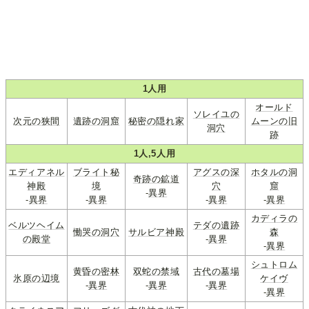
1人用
オールド
ソレイユの
次元の狭間
遺跡の洞窟
秘密の隠れ家
ムーンの旧
洞穴
跡
1人,5人用
エディアネル
ブライト秘
アグスの深
ホタルの洞
奇跡の鉱道
神殿
境
穴
窟
-
異界
-
異界
-
異界
-
異界
-
異界
カディラの
ベルツヘイム
テダの遺跡
慟哭の洞穴
サルビア神殿
森
の殿堂
-
異界
-
異界
シュトロム
黄昏の密林
双蛇の禁域
古代の墓場
氷原の辺境
ケイヴ
-
異界
-
異界
-
異界
-
異界