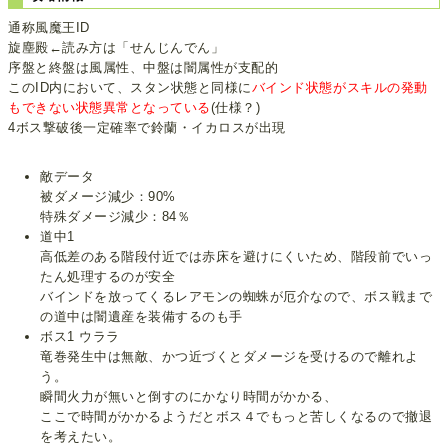
通称風魔王ID
旋塵殿←読み方は「せんじんでん」
序盤と終盤は風属性、中盤は闇属性が支配的
このID内において、スタン状態と同様に
バインド状態がスキルの発動
もできない状態異常となっている
(仕様？)
4ボス撃破後一定確率で鈴蘭・イカロスが出現
敵データ
被ダメージ減少：90%
特殊ダメージ減少：84％
道中1
高低差のある階段付近では赤床を避けにくいため、階段前でいっ
たん処理するのが安全
バインドを放ってくるレアモンの蜘蛛が厄介なので、ボス戦まで
の道中は闇遺産を装備するのも手
ボス1 ウララ
竜巻発生中は無敵、かつ近づくとダメージを受けるので離れよ
う。
瞬間火力が無いと倒すのにかなり時間がかかる、
ここで時間がかかるようだとボス４でもっと苦しくなるので撤退
を考えたい。