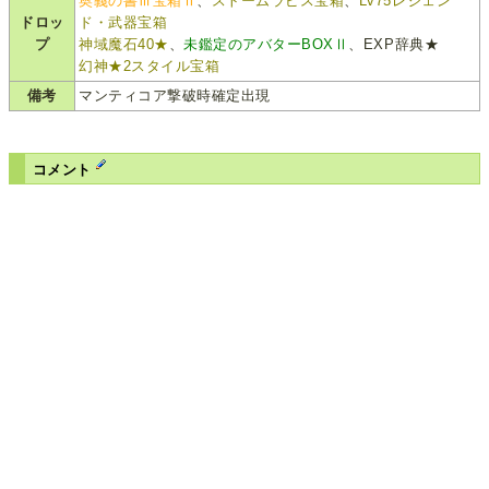
奥義の書Ⅲ宝箱Ⅱ
、
ストームラピス宝箱
、
Lv75レジェン
ドロッ
ド・武器宝箱
プ
神域魔石40★
、
未鑑定のアバターBOXⅡ
、EXP辞典★
幻神★2スタイル宝箱
備考
マンティコア撃破時確定出現
コメント