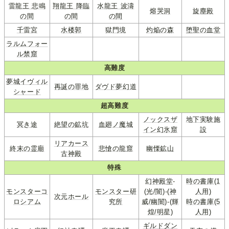
雷龍王 悲鳴
翔龍王 降臨
水龍王 波濤
熔哭洞
旋塵殿
の間
の間
の間
千雷宮
水楼郭
獄門境
灼焔の森
堕聖の血堂
ラルムフォー
ル禁窟
高難度
夢城イヴィル
再誕の罪地
ダヴド夢幻道
シャード
超高難度
ノックスザ
地下実験施
冥き途
絶望の鉱坑
血廻ノ魔城
イン幻氷窟
設
リアカース
終末の霊廟
悲愴の龍窟
幽慄鉱山
古神殿
特殊
幻神殿堂
-
時の書庫(1
モンスターコ
モンスター研
(光/闇)
-
(神
人用)
次元ホール
ロシアム
究所
威/幽闇)
-
(輝
時の書庫(5
煌/明星)
人用)
ギルドダン