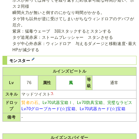
ボスが昇っては降りてを繰り返すため攻撃可能な時間が短い、ボ
ス２同様
瞬間火力が無いと倒すのにかなり時間がかかる。
タゲ持ち以外が逆に受けてしまいがちなウィンドロアのデバフが
厄介。
紫床：猛毒ウェーブ 3回スタックするとスタンする
タゲ追尾赤床：ストームプレッシャー スタンさせる
タゲ中心外赤床：ウィンドロア 与えるダメージと移動速度･最大
HPが減少する
モンスター
ルインズビートル
等
Lv
76
属性
風
通常
級
*1
スキル
マッドツイスト
ドロッ
賢者の石
、
Lv70武器宝箱Ⅰ
、
Lv70防具宝箱
、
完璧なラピス
プ
Lv70グローブカード(☆)宝箱
、
Lv70武器カード(☆)宝箱
備考
-
ルイズンスパイダー