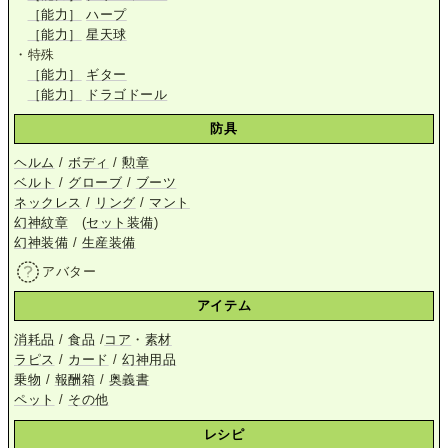
［能力］
ハープ
［能力］
星天球
・特殊
［能力］
ギター
［能力］
ドラゴドール
防具
ヘルム
/
ボディ
/
勲章
ベルト
/
グローブ
/
ブーツ
ネックレス
/
リング
/
マント
幻神紋章
(
セット装備
)
幻神装備
/
生産装備
アバター
アイテム
消耗品
/
食品
/
コア
・
素材
ラピス
/
カード
/
幻神用品
乗物
/
報酬箱
/
奥義書
ペット
/
その他
レシピ