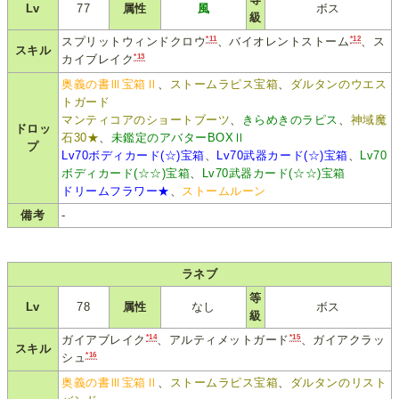
Lv
77
属性
風
ボス
級
*11
*12
スプリットウィンドクロウ
、バイオレントストーム
、ス
スキル
*13
カイブレイク
奥義の書Ⅲ宝箱Ⅱ
、
ストームラピス宝箱
、
ダルタンのウエス
トガード
マンティコアのショートブーツ
、
きらめきのラピス
、
神域魔
ドロッ
石30★
、
未鑑定のアバターBOXⅡ
プ
Lv70ボディカード(☆)宝箱
、
Lv70武器カード(☆)宝箱
、
Lv70
ボディカード(☆☆)宝箱
、
Lv70武器カード(☆☆)宝箱
ドリームフラワー★
、
ストームルーン
備考
-
ラネブ
等
Lv
78
属性
なし
ボス
級
*14
*15
ガイアブレイク
、アルティメットガード
、ガイアクラッ
スキル
*16
シュ
奥義の書Ⅲ宝箱Ⅱ
、
ストームラピス宝箱
、
ダルタンのリスト