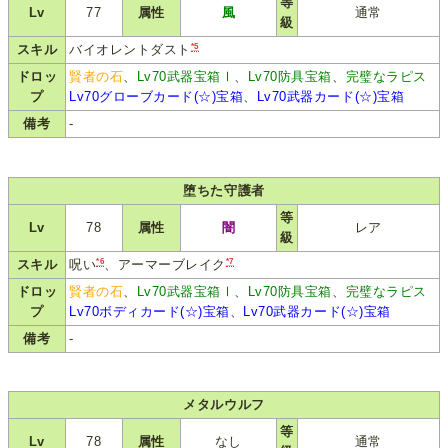
等
Lv
77
属性
風
通常
級
*5
スキル
バイオレントダスト
ドロッ
賢者の石
、
Lv70武器宝箱Ⅰ
、
Lv70防具宝箱
、
完璧なラピス
プ
Lv70グローブカード(☆)宝箱
、
Lv70武器カード(☆)宝箱
備考
-
堕ちた守護者
等
Lv
78
属性
闇
レア
級
*6
*7
スキル
呪い
、アーマーブレイク
ドロッ
賢者の石
、
Lv70武器宝箱Ⅰ
、
Lv70防具宝箱
、
完璧なラピス
プ
Lv70ボディカード(☆)宝箱
、
Lv70武器カード(☆)宝箱
備考
-
メタルウルフ
等
Lv
78
属性
なし
通常