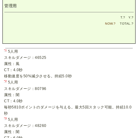
管理用
T.
?
Y.
?
NOW.
?
TOTAL.
?
*1
5人用
スキルダメージ：46525
属性：風
CT：4.0秒
移動速度を50%減少させる。持続5.0秒
*2
5人用
スキルダメージ：80796
属性：闇
CT：4.0秒
毎秒5810ポイントのダメージを与える。最大5回スタック可能。持続10.0
秒
*3
5人用
スキルダメージ：48260
属性：闇
CT：6.0秒