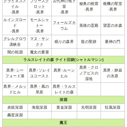
クライネスア
フリーズグ
古代神の地下
秘奥の樹窟
枢機の聖堂
イル
ロット
室
-
異界
-
異界
-
異界
-
異界
-
異界
ルインズロー
モールシャ
フォールズカ
ド
トー
英雄の霊殿
望霊の水森
ウム
-
異界
-
異界
グレルグロウ
マヌ・サン
眠りの森界
龍の聖跡
棄神の門
凛峡谷
クァ
闇の戦淵
魔女の要塞
ラルスレイトの森 テイト旧跡(シャトルマシン)
異界・クロ
異界･シー
異界･ソレイ
異界･ルーン
異界・静寂
ノアビスの
フォード港
ユコースト
ヒル
の氷原
湿地
異界・メルッ
異界・風の
異界・ラルス
ドヒル
草原
レイトの森
深淵
炎獄深淵
海龍深淵
黄金深淵
光明深淵
狂風深淵
轟雷深淵
魔王