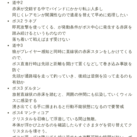
道中2
赤床が交錯する中でバインドにかかり転ぶ人多し
同じくレアモンが闇属性なので遺産を替えて早めに処理したい
ボス2 ラネブ
即死攻撃を使ってくる、が発動条件がボス中心に発生する赤床を
踏み続けるというものなので
落ち着いて戦えばまず受けない
道中3
狼がプレイヤー感知と同時に直線状の赤床スタンをしかけてくる
ので、
ボス直進行時は先頭と距離を開けて置くなどして巻き込み事故を
防ぐ
先頭が通路端を走って釣っていき、後続は逆側を沿って走るのも
有効か
ボス3 ダルタン
放射直線状の赤床を踏むと、周囲の仲間にも伝染していくウィル
スに感染する
湧き出てくる手に掴まれると行動不能状態になるので要警戒
ボス4 マンティコア
クリスタルを召喚して浮遊している間は無敵。
本体が浮かび上がるのを確認したらすぐさまタゲを切り替えてク
リスタルを壊そう。