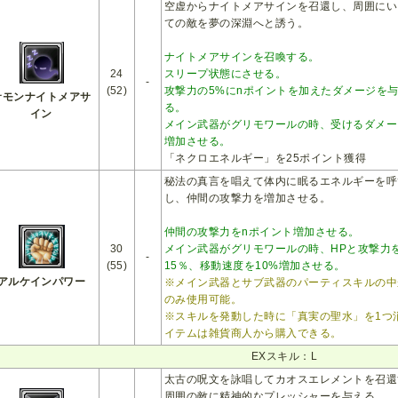
空虚からナイトメアサインを召還し、周囲にい
ての敵を夢の深淵へと誘う。
ナイトメアサインを召喚する。
24
スリープ状態にさせる。
-
(52)
攻撃力の5%にnポイントを加えたダメージを
サモンナイトメアサ
る。
イン
メイン武器がグリモワールの時、受けるダメー
増加させる。
「ネクロエネルギー」を25ポイント獲得
秘法の真言を唱えて体内に眠るエネルギーを呼
し、仲間の攻撃力を増加させる。
仲間の攻撃力をnポイント増加させる。
30
メイン武器がグリモワールの時、HPと攻撃力
-
(55)
15％、移動速度を10%増加させる。
アルケインパワー
※メイン武器とサブ武器のパーティスキルの中
のみ使用可能。
※スキルを発動した時に「真実の聖水」を1つ
イテムは雑貨商人から購入できる。
EXスキル：L
太古の呪文を詠唱してカオスエレメントを召還
周囲の敵に精神的なプレッシャーを与える。