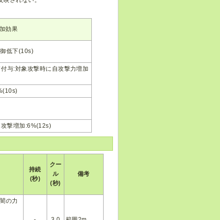
加効果
低下(10s)
付与:対象攻撃時に自攻撃力増加
(10s)
攻撃増加:6%(12s)
クー
持続
ル
備考
(秒)
(秒)
闇の力
-
3.0
範囲2m