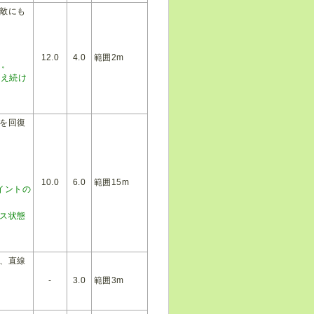
敵にも
12.0
4.0
範囲2m
る。
与え続け
を回復
10.0
6.0
範囲15m
イントの
ス状態
、直線
-
3.0
範囲3m