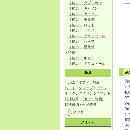
［能力］
ダブルガン
［能力］
キャノン
［能力］
アークス
［能力］
手裏剣
［能力］
ロッド
［能力］
サイズ
［能力］
グリモワール
［能力］
ハープ
［能力］
星天球
・特殊
［能力］
ギター
［能力］
ドラゴドール
武
防具
弱
ヘルム
/
ボディ
/
勲章
ス
ベルト
/
グローブ
/
ブーツ
吸
ネックレス
/
リング
/
マント
P
幻神紋章
(
セット装備
)
必
幻神装備
/
生産装備
D
アバター
ン
事
アイテム
D