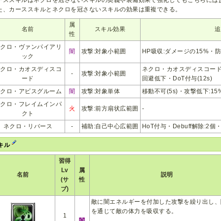
た、カーススキルとネクロを冠さないスキルの効果は重複できる。
属
名前
スキル効果
追
性
ネクロ・ヴァンパイアリ
闇
攻撃:対象小範囲
HP吸収:ダメージの15%・防御
ック
ネクロ・カオスディスコ
ネクロ・カオスディスコード
-
攻撃:対象小範囲
ード
回避低下・DoT付与(12s)
ネクロ・アビスグルーム
闇
攻撃:対象単体
移動不可(5s)・攻撃低下:15%
ネクロ・フレイムインパ
火
攻撃:前方扇状広範囲
-
クト
ネクロ・リバース
-
補助:自己中心広範囲
HoT付与・Debuff解除:2個・
キル
習得
Lv
属
名前
説明
(サ
性
ブ)
敵に闇エネルギーを付加した攻撃を繰り出し、
を通じて敵の体力を吸収する。
1
闇