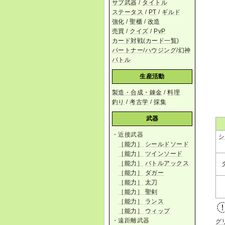
サブ武器
/
タイトル
ステータス
/
PT
/
ギルド
強化
/
聖櫃
/
改造
売買
/
クイズ
/
PvP
カード対戦
(
カード一覧
)
パートナー
/
ハウジング
/
幻神
バトル
生産活動
製造・合成・錬金
/
料理
釣り
/
考古学
/
採集
武器
・近接武器
シ
［能力］
シールドソード
［能力］
ツインソード
［能力］
バトルアックス
［能力］
ダガー
［能力］
太刀
［能力］
聖剣
［能力］
ランス
［能力］
ウィップ
・遠距離武器
グ