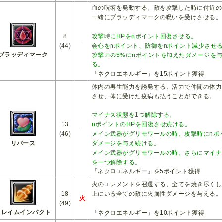
血の呪術を発動する。敵を攻撃した時に付近の
一緒にブラッディマークの呪いを受けさせる。
8
攻撃時にHPをnポイント回復させる。
-
(44)
会心をnポイント、防御をnポイント減少させ
ブラッディマーク
攻撃力の5%にnポイントを加えたダメージを
る。
「ネクロエネルギー」を15ポイント獲得
体内の再生能力を誘発する。活力で仲間の体力
させ、体に受けた疫病も払うことができる。
マイナス状態を1つ解除する。
13
nポイントのHPを回復させ続ける。
-
(46)
メイン武器がグリモワールの時、攻撃時にnポ
リバース
ダメージを与え続ける。
メイン武器がグリモワールの時、さらにマイナ
を一つ解除する。
「ネクロエネルギー」を5ポイント獲得
火のエレメントを召還する。全てを焼き尽くし
18
上にいる全ての敵に火属性ダメージを与える。
火
(49)
フレイムインパクト
「ネクロエネルギー」を10ポイント獲得