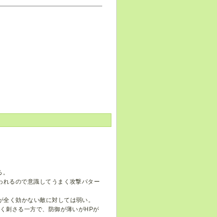
る。
われるので意識してうまく攻撃パター
が全く効かない敵に対しては弱い。
よく刺さる一方で、防御が薄いがHPが