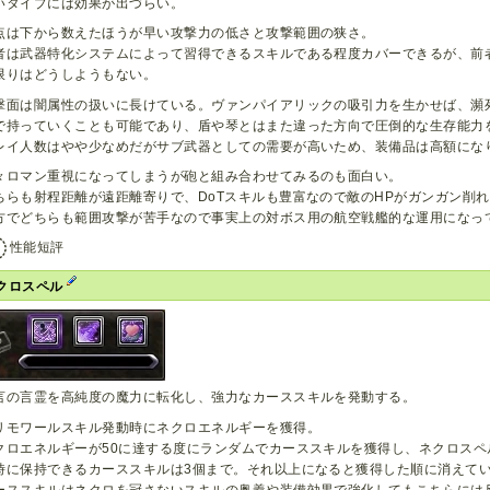
いタイプには効果が出づらい。
点は下から数えたほうが早い攻撃力の低さと攻撃範囲の狭さ。
者は武器特化システムによって習得できるスキルである程度カバーできるが、前
限りはどうしようもない。
撃面は闇属性の扱いに長けている。ヴァンパイアリックの吸引力を生かせば、瀕
で持っていくことも可能であり、盾や琴とはまた違った方向で圧倒的な生存能力
レイ人数はやや少なめだがサブ武器としての需要が高いため、装備品は高額にな
々ロマン重視になってしまうが砲と組み合わせてみるのも面白い。
ちらも射程距離が遠距離寄りで、DoTスキルも豊富なので敵のHPがガンガン削
方でどちらも範囲攻撃が苦手なので事実上の対ボス用の航空戦艦的な運用になっ
性能短評
クロスペル
言の言霊を高純度の魔力に転化し、強力なカーススキルを発動する。
リモワールスキル発動時にネクロエネルギーを獲得。
クロエネルギーが50に達する度にランダムでカーススキルを獲得し、ネクロスペ
時に保持できるカーススキルは3個まで。それ以上になると獲得した順に消えて
ーススキルはネクロを冠さないスキルの奥義や装備効果で強化してもこちらには