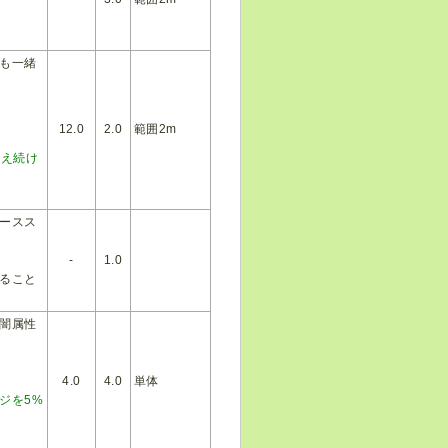
も一緒
12.0
2.0
範囲2m
与え続け
ースス
-
1.0
ること
闇属性
4.0
4.0
単体
ジを5%