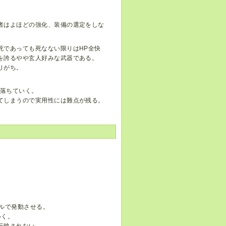
者はよほどの強化、装備の選定をしな
死であっても死なない限りはHP全快
を誇るやや玄人好みな武器である。
りがち。
れ落ちていく。
てしまうので実用性には難点が残る。
ルで発動させる。
いく。
反映されない。