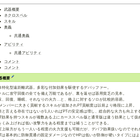
武器概要
ネクロスペル
スキル
奥義
共通奥義
アビリティ
共通アビリティ
コメント
コメント
器概要
体特化型遠距離武器。多彩な付加効果を駆使するデバッファー。
キルに攻守回復の全てを備え万能であるが、裏を返せば器用貧乏の見本。
収、回復、睡眠、それなりの火力…と、格上に対するソロが比較的容易。
Tメンバーに大きく貢献するスキルが追加されPT貢献度は以前より格段に上昇。
須と言える存在ではないが1人いればPTの安定感は増し、総合的な火力も向上す
oT効果を持つスキルが複数ある上にカーススペル版と通常版は違う効果として扱
をくみ上げれば低い攻撃力をある程度までは補うことができる。
実上味方がもう一人いる程度の火力支援も可能だが、デバフ効果扱いなのでそれ
oTは基本的に防御貫通の固定ダメージなのでHPは低いが防御が硬いタイプには