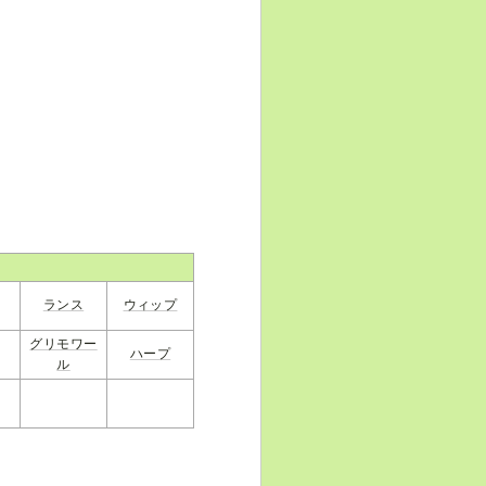
ランス
ウィップ
グリモワー
ハープ
ル