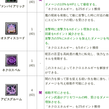
(40)
ダメージの10%をHPとして吸収する。
ヴァンパイアリック
「ネクロエネルギー」を25ポイント獲得
魔の呪術を発動して敵に攻撃した時に付近の敵
にエビルマークの呪いを受けさせる。
1
攻撃時に攻撃力をnポイント増加させる。
-
(40)
回避をnポイント減少させる。
カオスディスコード
攻撃力の5%にnポイントを加えたダメージを
る。
「ネクロエネルギー」を5ポイント獲得
呪言の言霊を高純度の魔力に転化し、強力なカ
キルを発動する。
1
-
(40)
このスキルによってネクロエネルギーを解放す
ネクロスペル
ができる。
闇の力を操って影を捉える鋭い矢を敵に放ち、
ダメージを与え移動不可能にさせる。
4
闇
移動不可にさせる。
(43)
メイン武器がグリモワールの時、受けるダメー
アビスグルーム
増加させる。
「ネクロエネルギー」を25ポイント獲得