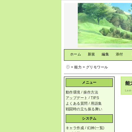
[
ホーム
|
新規
|
編集
|
添付
]
> 能力 > グリモワール
メニュー
能
Last
動作環境
/
操作方法
アップデート
/
TIPS
よくある質問
/
用語集
戦闘時の立ち振る舞い
システム
キャラ作成
/
幻神
(
一覧
)