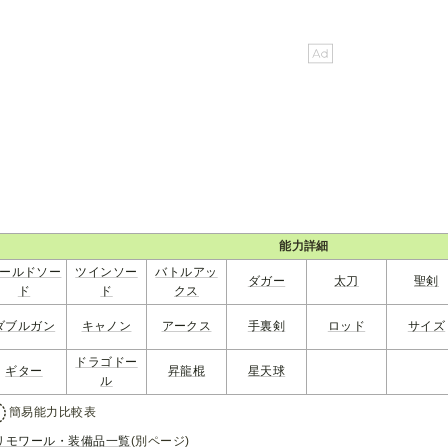
能力詳細
ールドソー
ツインソー
バトルアッ
ダガー
太刀
聖剣
ド
ド
クス
ダブルガン
キャノン
アークス
手裏剣
ロッド
サイズ
ドラゴドー
ギター
昇龍棍
星天球
ル
簡易能力比較表
リモワール・装備品一覧
(別ページ)