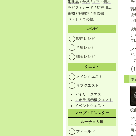
高
消耗品
/
食品
/
コア
・
素材
ラピス
/
カード
/
幻神用品
弱
乗物
/
報酬箱
/
奥義書
後
ペット
/
その他
い
レシピ
攻
ま
製造レシピ
プ
合成レシピ
少
ど
錬金レシピ
一
クエスト
メインクエスト
ネ
サブクエスト
デイリークエスト
ミオラ掲示板クエスト
イベントクエスト
呪
マップ・モンスター
グ
ルーチェ大陸
ネ
同
フィールド
カ