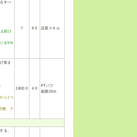
るすべ
？
8.0
設置スキル
与え続け
ジを5%
び覚ま
を
PTバフ
1800.0
4.0
範囲20m
から1つ
消費。ア
する。