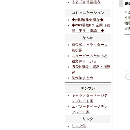
非公式書籍誤植表
解
※
コミュニケーション
う
◆wiki編集会議な◆
物
◆wiki電脳IRC空間（雑
※
談・実況・議論）◆
なんか
非公式キャラクター人
気投票
ニュービーのための忍
殺文体ドージョー
IRC会議録・資料・考察
録
制作物まとめ
テンプレ
キャラクターページテ
ンプレート案
エピソードページテン
プレート案
リンク
リンク集