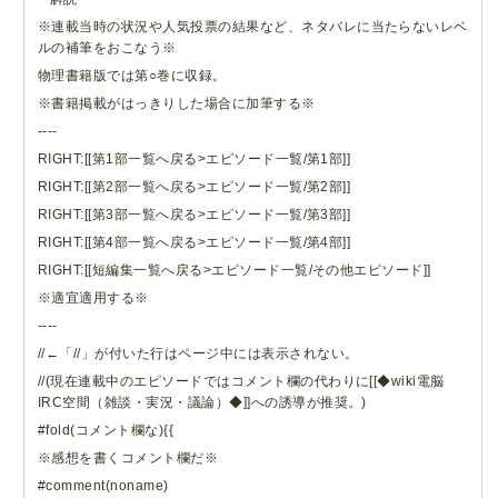
※連載当時の状況や人気投票の結果など、ネタバレに当たらないレベ
ルの補筆をおこなう※
物理書籍版では第○巻に収録。
※書籍掲載がはっきりした場合に加筆する※
----
RIGHT:[[第1部一覧へ戻る>エピソード一覧/第1部]]
RIGHT:[[第2部一覧へ戻る>エピソード一覧/第2部]]
RIGHT:[[第3部一覧へ戻る>エピソード一覧/第3部]]
RIGHT:[[第4部一覧へ戻る>エピソード一覧/第4部]]
RIGHT:[[短編集一覧へ戻る>エピソード一覧/その他エピソード]]
※適宜適用する※
----
//←「//」が付いた行はページ中には表示されない。
//(現在連載中のエピソードではコメント欄の代わりに[[◆wiki電脳
IRC空間（雑談・実況・議論）◆]]への誘導が推奨。)
#fold(コメント欄な){{
※感想を書くコメント欄だ※
#comment(noname)