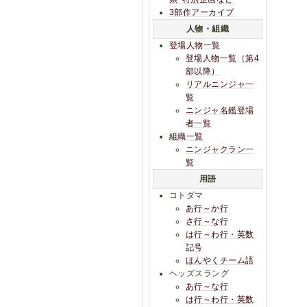
3部作アーカイブ
人物・組織
登場人物一覧
登場人物一覧（第4
部以降）
リアルニンジャ一
覧
ニンジャ名鑑登場
者一覧
組織一覧
ニンジャクラン一
覧
用語
コトダマ
あ行～か行
さ行～な行
は行～わ行・英数
記号
ほんやくチーム語
ヘッズスラング
あ行～な行
は行～わ行・英数