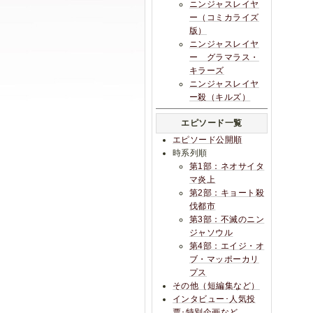
ニンジャスレイヤ
ー（コミカライズ
版）
ニンジャスレイヤ
ー グラマラス・
キラーズ
ニンジャスレイヤ
ー殺（キルズ）
エピソード一覧
エピソード公開順
時系列順
第1部：ネオサイタ
マ炎上
第2部：キョート殺
伐都市
第3部：不滅のニン
ジャソウル
第4部：エイジ・オ
ブ・マッポーカリ
プス
その他（短編集など）
インタビュー･人気投
票･特別企画など