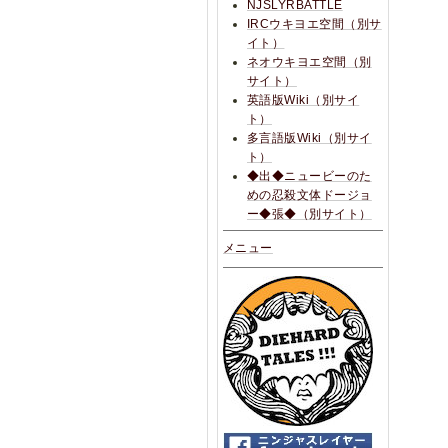
NJSLYRBATTLE
IRCウキヨエ空間（別サ
イト）
ネオウキヨエ空間（別
サイト）
英語版Wiki（別サイ
ト）
多言語版Wiki（別サイ
ト）
◆出◆ニュービーのた
めの忍殺文体ドージョ
ー◆張◆（別サイト）
メニュー