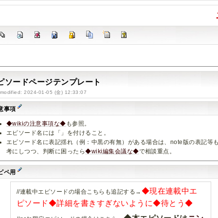
ピソードページテンプレート
-modified: 2024-01-05 (金) 12:33:07
意事項
◆wikiの注意事項な◆
も参照。
エピソード名には「」を付けること。
エピソード名に表記揺れ（例：中黒の有無）がある場合は、note版の表記等
考にしつつ、判断に困ったら
◆wiki編集会議な◆
で相談重点。
ピペ用
◆現在連載中エ
//連載中エピソードの場合こちらも追記する→
ピソード◆詳細を書きすぎないように◆待とう◆