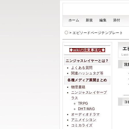
[
ホーム
|
新規
|
編集
|
添付
]
> エピソードページテンプレート
エ
◆wikiの注意事項な◆
Last
ニンジャスレイヤーとは？
注
よくある質問
関連ハッシュタグ等
各種メディア展開まとめ
物理書籍
ニンジャスレイヤープ
ラス
コ
TRPG
DHT-MAG
オーディオドラマ
アニメイシヨン
コミカライズ