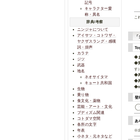
記号
キャラクター愛
称・異名
こ
辞典/考察
ニンジャについて
アイサツ・コトワザ・
「
ヤクザスラング・感嘆
詞・掛声
To
カラテ
◆
ジツ
◆
武器
す
地名
◆
ネオサイタマ
◆
キョート共和国
◆
生物
乗り物
登
食文化・薬物
芸能・アート・文化
ブディズム関連
コトダマ空間
あ
各所の文字
年表
※
小ネタ・元ネタなど