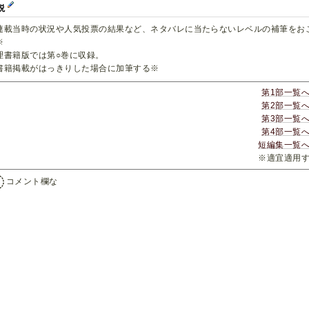
説
連載当時の状況や人気投票の結果など、ネタバレに当たらないレベルの補筆をお
※
理書籍版では第○巻に収録。
書籍掲載がはっきりした場合に加筆する※
第1部一覧
第2部一覧
第3部一覧
第4部一覧
短編集一覧
※適宜適用
コメント欄な