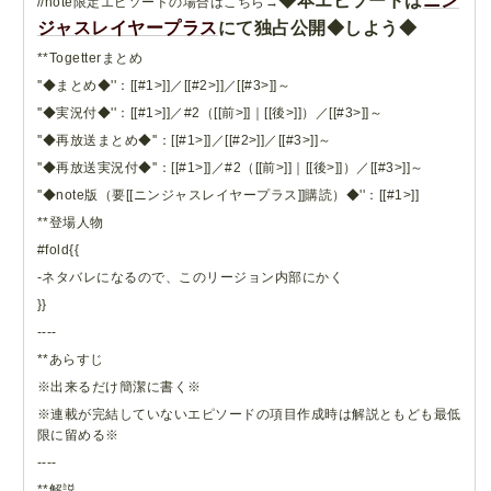
◆本エピソードは
ニン
//note限定エピソードの場合はこちら→
ジャスレイヤープラス
にて独占公開◆しよう◆
**Togetterまとめ
''◆まとめ◆''：[[#1>]]／[[#2>]]／[[#3>]]～
''◆実況付◆''：[[#1>]]／#2（[[前>]]｜[[後>]]）／[[#3>]]～
''◆再放送まとめ◆''：[[#1>]]／[[#2>]]／[[#3>]]～
''◆再放送実況付◆''：[[#1>]]／#2（[[前>]]｜[[後>]]）／[[#3>]]～
''◆note版（要[[ニンジャスレイヤープラス]]購読）◆''：[[#1>]]
**登場人物
#fold{{
-ネタバレになるので、このリージョン内部にかく
}}
----
**あらすじ
※出来るだけ簡潔に書く※
※連載が完結していないエピソードの項目作成時は解説ともども最低
限に留める※
----
**解説