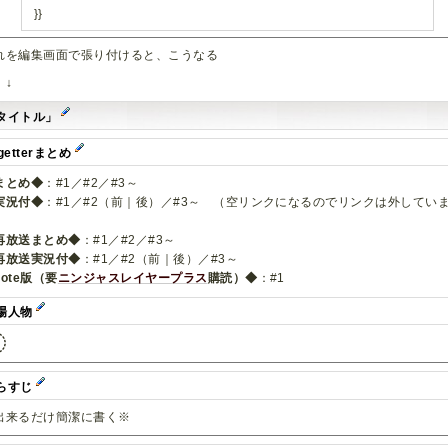
}}
れを編集画面で張り付けると、こうなる
↓
タイトル」
getterまとめ
まとめ◆
：#1／#2／#3～
実況付◆
：#1／#2（前｜後）／#3～ （空リンクになるのでリンクは外してい
）
再放送まとめ◆
：#1／#2／#3～
再放送実況付◆
：#1／#2（前｜後）／#3～
note版（要
ニンジャスレイヤープラス
購読）◆
：#1
場人物
らすじ
出来るだけ簡潔に書く※