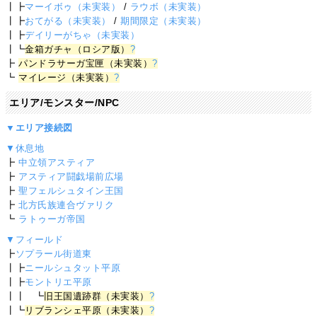
┃┣
マーイボゥ（未実装）
/
ラウボ（未実装）
┃┣
おてがる（未実装）
/
期間限定（未実装）
┃┣
デイリーがちゃ（未実装）
┃┗
金箱ガチャ（ロシア版）
?
┣
パンドラサーガ宝匣（未実装）
?
┗
マイレージ（未実装）
?
エリア/モンスター/NPC
▼エリア接続図
▼休息地
┣
中立領アスティア
┣
アスティア闘戯場前広場
┣
聖フェルシュタイン王国
┣
北方氏族連合ヴァリク
┗
ラトゥーガ帝国
▼フィールド
┣
ソプラール街道東
┃┣
ニールシュタット平原
┃┣
モントリエ平原
┃┃ ┗
旧王国遺跡群（未実装）
?
┃┗
リブランシェ平原（未実装）
?