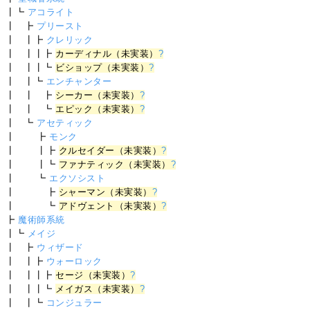
┃┗
アコライト
┃ ┣
プリースト
┃ ┃┣
クレリック
┃ ┃┃┣
カーディナル（未実装）
?
┃ ┃┃┗
ビショップ（未実装）
?
┃ ┃┗
エンチャンター
┃ ┃ ┣
シーカー（未実装）
?
┃ ┃ ┗
エピック（未実装）
?
┃ ┗
アセティック
┃ ┣
モンク
┃ ┃┣
クルセイダー（未実装）
?
┃ ┃┗
ファナティック（未実装）
?
┃ ┗
エクソシスト
┃ ┣
シャーマン（未実装）
?
┃ ┗
アドヴェント（未実装）
?
┣
魔術師系統
┃┗
メイジ
┃ ┣
ウィザード
┃ ┃┣
ウォーロック
┃ ┃┃┣
セージ（未実装）
?
┃ ┃┃┗
メイガス（未実装）
?
┃ ┃┗
コンジュラー