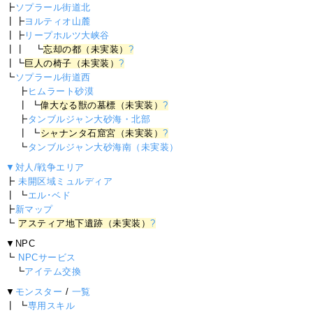
┣
ソプラール街道北
┃┣
ヨルティオ山麓
┃┣
リープホルツ大峡谷
┃┃ ┗
忘却の都（未実装）
?
┃┗
巨人の椅子（未実装）
?
┗
ソプラール街道西
┣
ヒムラート砂漠
┃ ┗
偉大なる獣の墓標（未実装）
?
┣
タンブルジャン大砂海・北部
┃ ┗
シャナンタ石窟宮（未実装）
?
┗
タンブルジャン大砂海南（未実装）
▼対人/戦争エリア
┣
未開区域ミュルディア
┃ ┗
エル･ベド
┣
新マップ
┗
アスティア地下遺跡（未実装）
?
▼NPC
┗
NPCサービス
┗
アイテム交換
▼
モンスター
/
一覧
┃ ┗
専用スキル