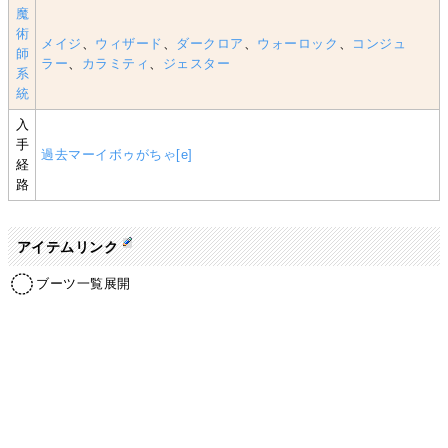
魔
術
メイジ
、
ウィザード
、
ダークロア
、
ウォーロック
、
コンジュ
師
ラー
、
カラミティ
、
ジェスター
系
統
入
手
過去マーイボゥがちゃ
[e]
経
路
アイテムリンク
ブーツ一覧展開