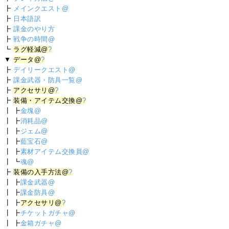
┣
メインクエスト@
┣
日本語訳
┣
課金のやり方
┣
戦争の時間@
┗
ラグ軽減@
?
▼
データ@
?
┣
デイリークエスト@
┣
課金武器・防具一覧@
┣
アクセサリ@
?
┣
装備・アイテム交換@
?
┃ ┣
金塊@
┃ ┣
消耗品@
┃ ┣
ジェム@
┃ ┣
藍宝石@
┃ ┣
素材アイテム交換員@
┃ ┗
魂@
┣
装備の入手方法@
?
┃ ┣
課金武器@
┃ ┣
課金防具@
┃ ┣
アクセサリ@
?
┃ ┣
チケットガチャ@
┃ ┣
金箱ガチャ@