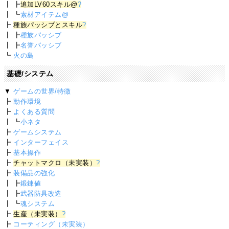
┃ ┣
追加LV60スキル@
?
┃ ┗
素材アイテム@
┣
種族パッシブとスキル
?
┃ ┣
種族パッシブ
┃ ┣
名誉パッシブ
┗
火の島
基礎/システム
▼
ゲームの世界/特徴
┣
動作環境
┣
よくある質問
┃ ┗
小ネタ
┣
ゲームシステム
┣
インターフェイス
┣
基本操作
┣
チャットマクロ（未実装）
?
┣
装備品の強化
┃ ┣
鍛錬値
┃ ┣
武器防具改造
┃ ┗
魂システム
┣
生産（未実装）
?
┣
コーティング（未実装）