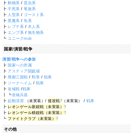
┣
動物系
/
昆虫系
┣
不死系
/
竜族系
┣
人型系
/
ゴースト系
┣
悪魔系
/
魚系
┣
レプテ系
/
木人系
┣
エンブ系
/
無生物系
┗
ユニークmob
国家/演習/戦争
演習/戦争への参加
┣
国家への所属
┣
アスティア闘戯場
┣
廃都三国戦
/
勲章
/
戦果
┣
ジークヘイム
/
戦果
┣
攻城戦
/
戦果
┃ ┗
攻城兵器
┣
起動演習
（未実装）/
侵攻戦
?
（未実装） /
戦果
┣
レオンゲール新鋭戦（未実装）
?
┣
レオンゲール精鋭戦（未実装）
?
┗
ファイトクラブ（未実装）
?
その他