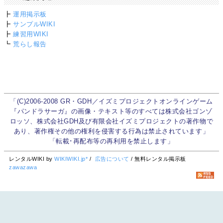
┣
運用掲示板
┣
サンプルWIKI
┣
練習用WIKI
┗
荒らし報告
「(C)2006-2008 GR・GDH／イズミプロジェクトオンラインゲーム
『パンドラサーガ』の画像・テキスト等のすべては株式会社ゴンゾ
ロッソ、株式会社GDH及び有限会社イズミプロジェクトの著作物で
あり、著作権その他の権利を侵害する行為は禁止されています」
「転載･再配布等の再利用を禁止します」
レンタルWIKI by
WIKIWIKI.jp*
/
広告について
/ 無料レンタル掲示板
zawazawa