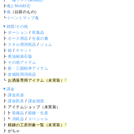
┣
魂とMob対応
┣
魂
（以前のもの）
┗
イベントマップ魂
▼雑貨/その他
┣
ポーション
/
収集品
┣
ホース用品
/
生産の書
┣
スキル用消耗品
/
ジェム
┣
箱
/
チケット
┣
香油秘薬石版
┣
その他アイテム
┣
新・三国戦争アイテム
┣
攻城戦用消耗品
┗
お洒落専用アイテム（未実装）
?
▼課金
┣
課金武器
┣
課金防具
/
課金雑貨
┣ アイテムショップ（未実装）
┃┣
装備品
/
鍛錬・生産
┃┗
消耗品
/
スペシャル
┣
精錬の工房対象一覧（未実装）
?
┣ がちゃ