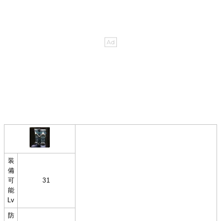
装
備
可
31
能
Lv
防