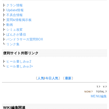
┣
クラン情報
┣
Update情報
┣
不具合情報
┣
質問&情報掲示板
┣
動画
┣
シミュ改変
┣
ぱんさが通信
┣
パンドラサーガ質問BOX
┗
リンク集
便利サイト外部リンク
┣
ヒール量しみゅ2
┗
ヒール量しみゅ2+
〔
人気
/
今日人気
〕〔
最新
〕
T.
?
Y.
?
NOW.
?
TOTAL.
?
MENU編集
WIKI編集関連