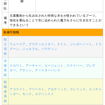
脚
部
位
元素魔術から生み出された特殊な氷をが使われているブーツ。
備
強化を重ねることで氷に込められた魔力をさらに引き出すことが
考
できるという
装備可能職
戦
士
ウォーリア
、
グラディエイター
、
ナイト
、
ジャガーノート
、
ドラ
系
グーン
、
ジェネラル
、
パラディン
統
斥
候
スカウト
、
アーチャー
、
エージェント
、
スナイパー
、
プレデ
系
ター
、
アサシン
、
ディスターバンス
統
聖
職
アコライト
、
プリースト
、
アセティック
、
クレリック
、
エンチャ
者
ンター
、
モンク
、
エクソシスト
系
統