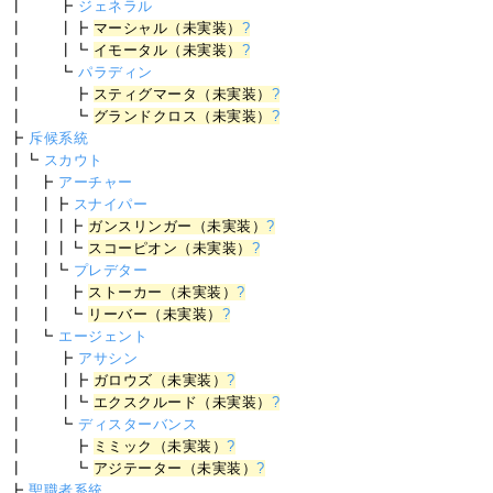
┃ ┣
ジェネラル
┃ ┃┣
マーシャル（未実装）
?
┃ ┃┗
イモータル（未実装）
?
┃ ┗
パラディン
┃ ┣
スティグマータ（未実装）
?
┃ ┗
グランドクロス（未実装）
?
┣
斥候系統
┃┗
スカウト
┃ ┣
アーチャー
┃ ┃┣
スナイパー
┃ ┃┃┣
ガンスリンガー（未実装）
?
┃ ┃┃┗
スコーピオン（未実装）
?
┃ ┃┗
プレデター
┃ ┃ ┣
ストーカー（未実装）
?
┃ ┃ ┗
リーバー（未実装）
?
┃ ┗
エージェント
┃ ┣
アサシン
┃ ┃┣
ガロウズ（未実装）
?
┃ ┃┗
エクスクルード（未実装）
?
┃ ┗
ディスターバンス
┃ ┣
ミミック（未実装）
?
┃ ┗
アジテーター（未実装）
?
┣
聖職者系統