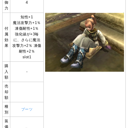
御
4
力
知性+1
魔法攻撃力+1％
付
凍傷耐性+1％
属
強化値が+3毎
効
に、さらに魔法
果
攻撃力+2％ 凍傷
耐性+2％
slot1
購
入
-
額
売
却
額
種
ブーツ
別
装
備