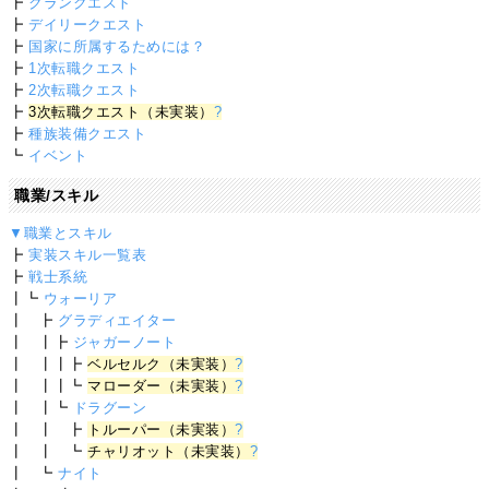
┣
クランクエスト
┣
デイリークエスト
┣
国家に所属するためには？
┣
1次転職クエスト
┣
2次転職クエスト
┣
3次転職クエスト（未実装）
?
┣
種族装備クエスト
┗
イベント
職業/スキル
▼職業とスキル
┣
実装スキル一覧表
┣
戦士系統
┃┗
ウォーリア
┃ ┣
グラディエイター
┃ ┃┣
ジャガーノート
┃ ┃┃┣
ベルセルク（未実装）
?
┃ ┃┃┗
マローダー（未実装）
?
┃ ┃┗
ドラグーン
┃ ┃ ┣
トルーパー（未実装）
?
┃ ┃ ┗
チャリオット（未実装）
?
┃ ┗
ナイト