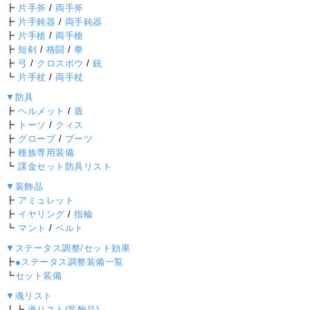
┣
片手斧
/
両手斧
┣
片手鈍器
/
両手鈍器
┣
片手槍
/
両手槍
┣
短剣
/
格闘
/
拳
┣
弓
/
クロスボウ
/
銃
┗
片手杖
/
両手杖
▼防具
┣
ヘルメット
/
盾
┣
トーソ
/
クィス
┣
グローブ
/
ブーツ
┣
種族専用装備
┗
課金セット防具リスト
▼装飾品
┣
アミュレット
┣
イヤリング
/
指輪
┗
マント
/
ベルト
▼ステータス調整/セット効果
┣
●ステータス調整装備一覧
┗
セット装備
▼魂リスト
┃┗
魂リスト(装飾品)