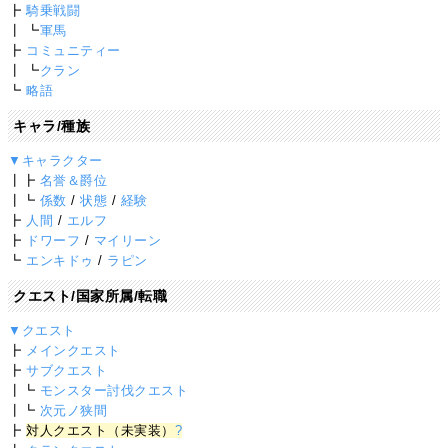
┣
騎乗戦闘
┃ ┗
軍馬
┣
コミュニティー
┃ ┗
クラン
┗
略語
キャラ/種族
▼キャラクター
┃┣
名誉＆爵位
┃┗
係数
/
状態
/
経験
┣
人間
/
エルフ
┣
ドワーフ
/
マイリーン
┗
エンキドゥ
/
ラピン
クエスト/国家所属/転職
▼クエスト
┣
メインクエスト
┣
サブクエスト
┃┗
モンスター討伐クエスト
┃┗
次元ノ狭間
┣
対人クエスト（未実装）
?