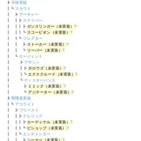
┣
斥候系統
┃┗
スカウト
┃ ┣
アーチャー
┃ ┃┣
スナイパー
┃ ┃┃┣
ガンスリンガー（未実装）
?
┃ ┃┃┗
スコーピオン（未実装）
?
┃ ┃┗
プレデター
┃ ┃ ┣
ストーカー（未実装）
?
┃ ┃ ┗
リーバー（未実装）
?
┃ ┗
エージェント
┃ ┣
アサシン
┃ ┃┣
ガロウズ（未実装）
?
┃ ┃┗
エクスクルード（未実装）
?
┃ ┗
ディスターバンス
┃ ┣
ミミック（未実装）
?
┃ ┗
アジテーター（未実装）
?
┣
聖職者系統
┃┗
アコライト
┃ ┣
プリースト
┃ ┃┣
クレリック
┃ ┃┃┣
カーディナル（未実装）
?
┃ ┃┃┗
ビショップ（未実装）
?
┃ ┃┗
エンチャンター
┃ ┃ ┣
シーカー（未実装）
?