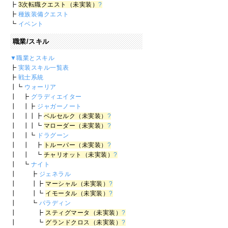
┣
3次転職クエスト（未実装）
?
┣
種族装備クエスト
┗
イベント
職業/スキル
▼職業とスキル
┣
実装スキル一覧表
┣
戦士系統
┃┗
ウォーリア
┃ ┣
グラディエイター
┃ ┃┣
ジャガーノート
┃ ┃┃┣
ベルセルク（未実装）
?
┃ ┃┃┗
マローダー（未実装）
?
┃ ┃┗
ドラグーン
┃ ┃ ┣
トルーパー（未実装）
?
┃ ┃ ┗
チャリオット（未実装）
?
┃ ┗
ナイト
┃ ┣
ジェネラル
┃ ┃┣
マーシャル（未実装）
?
┃ ┃┗
イモータル（未実装）
?
┃ ┗
パラディン
┃ ┣
スティグマータ（未実装）
?
┃ ┗
グランドクロス（未実装）
?