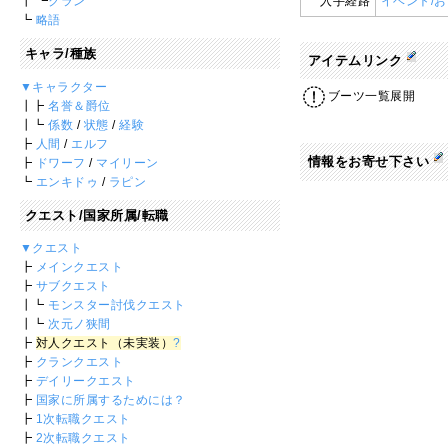
┃ ┗
クラン
入手経路
イベント/
┗
略語
キャラ/種族
アイテムリンク
▼キャラクター
ブーツ一覧展開
┃┣
名誉＆爵位
┃┗
係数
/
状態
/
経験
┣
人間
/
エルフ
情報をお寄せ下さい
┣
ドワーフ
/
マイリーン
┗
エンキドゥ
/
ラピン
クエスト/国家所属/転職
▼クエスト
┣
メインクエスト
┣
サブクエスト
┃┗
モンスター討伐クエスト
┃┗
次元ノ狭間
┣
対人クエスト（未実装）
?
┣
クランクエスト
┣
デイリークエスト
┣
国家に所属するためには？
┣
1次転職クエスト
┣
2次転職クエスト