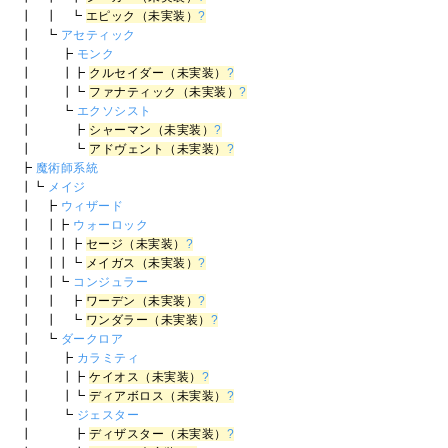
┃ ┃ ┗
エピック（未実装）
?
┃ ┗
アセティック
┃ ┣
モンク
┃ ┃┣
クルセイダー（未実装）
?
┃ ┃┗
ファナティック（未実装）
?
┃ ┗
エクソシスト
┃ ┣
シャーマン（未実装）
?
┃ ┗
アドヴェント（未実装）
?
┣
魔術師系統
┃┗
メイジ
┃ ┣
ウィザード
┃ ┃┣
ウォーロック
┃ ┃┃┣
セージ（未実装）
?
┃ ┃┃┗
メイガス（未実装）
?
┃ ┃┗
コンジュラー
┃ ┃ ┣
ワーデン（未実装）
?
┃ ┃ ┗
ワンダラー（未実装）
?
┃ ┗
ダークロア
┃ ┣
カラミティ
┃ ┃┣
ケイオス（未実装）
?
┃ ┃┗
ディアボロス（未実装）
?
┃ ┗
ジェスター
┃ ┣
ディザスター（未実装）
?