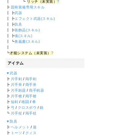
┃ ┗
リッチ（未実装）
?
┣
固有装備専用スキル
┃ ┣
武器
┃ ┣
エフェクト武器(スキル)
┃ ┣
防具
┃ ┣
装飾品(スキル)
┃ ┣
魂(スキル)
┃ ┗
奥義書(スキル)
┃
┗
才能システム（未実装）
?
アイテム
▼武器
┣
片手剣
/
両手剣
┣
片手斧
/
両手斧
┣
片手鈍器
/
両手鈍器
┣
片手槍
/
両手槍
┣
短剣
/
格闘
/
拳
┣
弓
/
クロスボウ
/
銃
┗
片手杖
/
両手杖
▼防具
┣
ヘルメット
/
盾
┣
トーソ
/
クィス