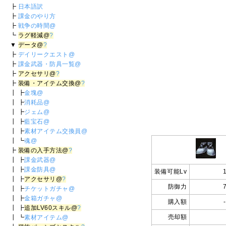
┣
日本語訳
┣
課金のやり方
┣
戦争の時間@
┗
ラグ軽減@
?
▼
データ@
?
┣
デイリークエスト@
┣
課金武器・防具一覧@
┣
アクセサリ@
?
┣
装備・アイテム交換@
?
┃ ┣
金塊@
┃ ┣
消耗品@
┃ ┣
ジェム@
┃ ┣
藍宝石@
┃ ┣
素材アイテム交換員@
┃ ┗
魂@
┣
装備の入手方法@
?
┃ ┣
課金武器@
┃ ┣
課金防具@
装備可能Lv
┃ ┣
アクセサリ@
?
防御力
┃ ┣
チケットガチャ@
┃ ┣
金箱ガチャ@
購入額
-
┃ ┣
追加LV60スキル@
?
売却額
┃ ┗
素材アイテム@