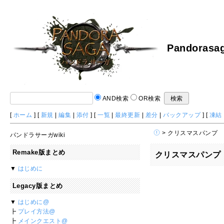
Pandorasag
AND検索
OR検索
[
ホーム
] [
新規
|
編集
|
添付
] [
一覧
|
最終更新
|
差分
|
バックアップ
] [
凍結
> クリスマスパンプ
パンドラサーガwiki
Remake版まとめ
クリスマスパンプ
▼
はじめに
Legacy版まとめ
▼
はじめに@
┣
プレイ方法@
┣
メインクエスト@