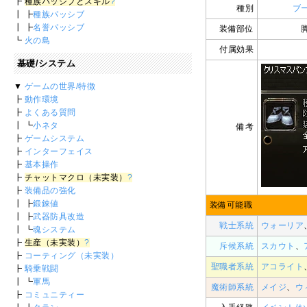
┣
種族パッシブとスキル
?
種別
ブ
┃ ┣
種族パッシブ
┃ ┣
名誉パッシブ
装備部位
┗
火の島
付属効果
基礎/システム
▼
ゲームの世界/特徴
┣
動作環境
┣
よくある質問
┃ ┗
小ネタ
備考
┣
ゲームシステム
┣
インターフェイス
┣
基本操作
┣
チャットマクロ（未実装）
?
┣
装備品の強化
┃ ┣
鍛錬値
装備可能職
┃ ┣
武器防具改造
戦士系統
ウォーリア
┃ ┗
魂システム
┣
生産（未実装）
?
斥候系統
スカウト
、
┣
コーティング（未実装）
聖職者系統
アコライト
┣
騎乗戦闘
┃ ┗
軍馬
魔術師系統
メイジ
、
ウ
┣
コミュニティー