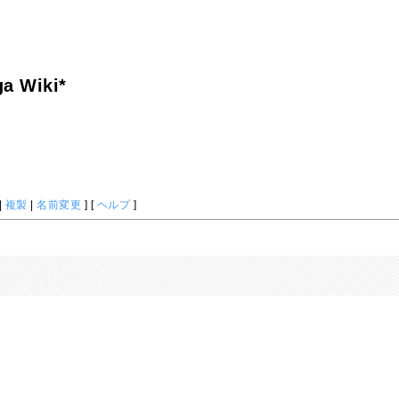
a Wiki*
|
複製
|
名前変更
] [
ヘルプ
]