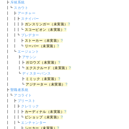
┣
斥候系統
┃┗
スカウト
┃ ┣
アーチャー
┃ ┃┣
スナイパー
┃ ┃┃┣
ガンスリンガー（未実装）
?
┃ ┃┃┗
スコーピオン（未実装）
?
┃ ┃┗
プレデター
┃ ┃ ┣
ストーカー（未実装）
?
┃ ┃ ┗
リーバー（未実装）
?
┃ ┗
エージェント
┃ ┣
アサシン
┃ ┃┣
ガロウズ（未実装）
?
┃ ┃┗
エクスクルード（未実装）
?
┃ ┗
ディスターバンス
┃ ┣
ミミック（未実装）
?
┃ ┗
アジテーター（未実装）
?
┣
聖職者系統
┃┗
アコライト
┃ ┣
プリースト
┃ ┃┣
クレリック
┃ ┃┃┣
カーディナル（未実装）
?
┃ ┃┃┗
ビショップ（未実装）
?
┃ ┃┗
エンチャンター
┃ ┃ ┣
シーカー（未実装）
?