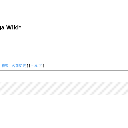
a Wiki*
|
複製
|
名前変更
] [
ヘルプ
]