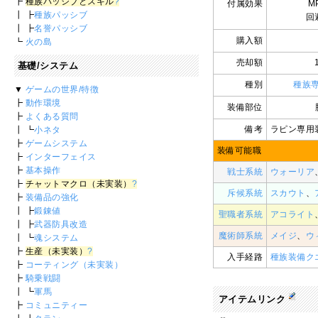
┣
種族パッシブとスキル
?
付属効果
M
┃ ┣
種族パッシブ
回
┃ ┣
名誉パッシブ
購入額
┗
火の島
売却額
基礎/システム
種別
種族
▼
ゲームの世界/特徴
┣
動作環境
装備部位
┣
よくある質問
備考
ラピン専用
┃ ┗
小ネタ
┣
ゲームシステム
装備可能職
┣
インターフェイス
┣
基本操作
戦士系統
ウォーリア
┣
チャットマクロ（未実装）
?
斥候系統
スカウト
、
┣
装備品の強化
┃ ┣
鍛錬値
聖職者系統
アコライト
┃ ┣
武器防具改造
魔術師系統
メイジ
、
ウ
┃ ┗
魂システム
┣
生産（未実装）
?
入手経路
種族装備ク
┣
コーティング（未実装）
┣
騎乗戦闘
┃ ┗
軍馬
アイテムリンク
┣
コミュニティー