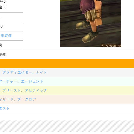
P+6
避+3
-
10
専用装備
脚
装備
、
グラディエイター
、
ナイト
アーチャー
、
エージェント
、
プリースト
、
アセティック
ィザード
、
ダークロア
エスト