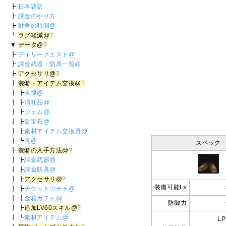
┣
日本語訳
┣
課金のやり方
┣
戦争の時間@
┗
ラグ軽減@
?
▼
データ@
?
┣
デイリークエスト@
┣
課金武器・防具一覧@
┣
アクセサリ@
?
┣
装備・アイテム交換@
?
┃ ┣
金塊@
┃ ┣
消耗品@
┃ ┣
ジェム@
┃ ┣
藍宝石@
┃ ┣
素材アイテム交換員@
┃ ┗
魂@
スペック
┣
装備の入手方法@
?
┃ ┣
課金武器@
┃ ┣
課金防具@
┃ ┣
アクセサリ@
?
装備可能Lv
┃ ┣
チケットガチャ@
┃ ┣
金箱ガチャ@
防御力
┃ ┣
追加LV60スキル@
?
┃ ┗
素材アイテム@
LP