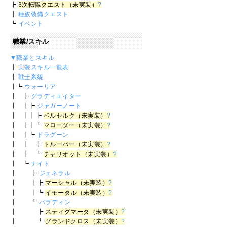
┣
3次転職クエスト（未実装）
?
┣
種族装備クエスト
┗
イベント
職業/スキル
▼職業とスキル
┣
実装スキル一覧表
┣
戦士系統
┃┗
ウォーリア
┃ ┣
グラディエイター
┃ ┃┣
ジャガーノート
┃ ┃┃┣
ベルセルク（未実装）
?
┃ ┃┃┗
マローダー（未実装）
?
┃ ┃┗
ドラグーン
┃ ┃ ┣
トルーパー（未実装）
?
┃ ┃ ┗
チャリオット（未実装）
?
┃ ┗
ナイト
┃ ┣
ジェネラル
┃ ┃┣
マーシャル（未実装）
?
┃ ┃┗
イモータル（未実装）
?
┃ ┗
パラディン
┃ ┣
スティグマータ（未実装）
?
┃ ┗
グランドクロス（未実装）
?