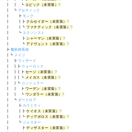
┃ ┃ ┗
エピック（未実装）
?
┃ ┗
アセティック
┃ ┣
モンク
┃ ┃┣
クルセイダー（未実装）
?
┃ ┃┗
ファナティック（未実装）
?
┃ ┗
エクソシスト
┃ ┣
シャーマン（未実装）
?
┃ ┗
アドヴェント（未実装）
?
┣
魔術師系統
┃┗
メイジ
┃ ┣
ウィザード
┃ ┃┣
ウォーロック
┃ ┃┃┣
セージ（未実装）
?
┃ ┃┃┗
メイガス（未実装）
?
┃ ┃┗
コンジュラー
┃ ┃ ┣
ワーデン（未実装）
?
┃ ┃ ┗
ワンダラー（未実装）
?
┃ ┗
ダークロア
┃ ┣
カラミティ
┃ ┃┣
ケイオス（未実装）
?
┃ ┃┗
ディアボロス（未実装）
?
┃ ┗
ジェスター
┃ ┣
ディザスター（未実装）
?