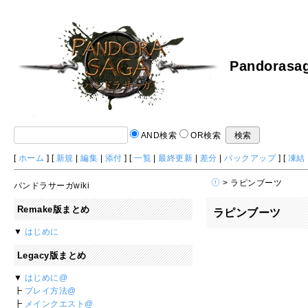
Pandorasag
AND検索
OR検索
[
ホーム
] [
新規
|
編集
|
添付
] [
一覧
|
最終更新
|
差分
|
バックアップ
] [
凍結
> ラピンブーツ
パンドラサーガwiki
Remake版まとめ
ラピンブーツ
▼
はじめに
Legacy版まとめ
▼
はじめに@
┣
プレイ方法@
┣
メインクエスト@