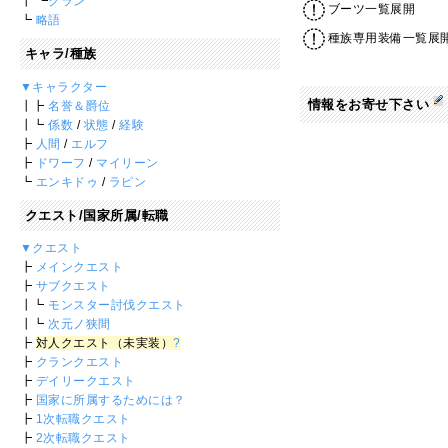
┃ ┗
クラン
ブーツ一覧展開
┗
略語
種族専用装備一覧展
キャラ/種族
▼キャラクター
情報をお寄せ下さい
┃┣
名誉＆爵位
┃┗
係数
/
状態
/
経験
┣
人間
/
エルフ
┣
ドワーフ
/
マイリーン
┗
エンキドゥ
/
ラピン
クエスト/国家所属/転職
▼クエスト
┣
メインクエスト
┣
サブクエスト
┃┗
モンスター討伐クエスト
┃┗
次元ノ狭間
┣
対人クエスト（未実装）
?
┣
クランクエスト
┣
デイリークエスト
┣
国家に所属するためには？
┣
1次転職クエスト
┣
2次転職クエスト