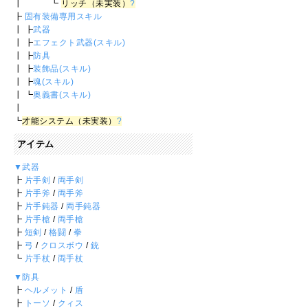
┃ ┗
リッチ（未実装）
?
┣
固有装備専用スキル
┃ ┣
武器
┃ ┣
エフェクト武器(スキル)
┃ ┣
防具
┃ ┣
装飾品(スキル)
┃ ┣
魂(スキル)
┃ ┗
奥義書(スキル)
┃
┗
才能システム（未実装）
?
アイテム
▼武器
┣
片手剣
/
両手剣
┣
片手斧
/
両手斧
┣
片手鈍器
/
両手鈍器
┣
片手槍
/
両手槍
┣
短剣
/
格闘
/
拳
┣
弓
/
クロスボウ
/
銃
┗
片手杖
/
両手杖
▼防具
┣
ヘルメット
/
盾
┣
トーソ
/
クィス