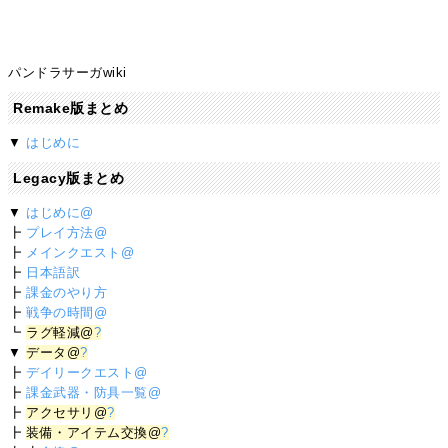
パンドラサーガwiki
Remake版まとめ
▼
はじめに
Legacy版まとめ
▼
はじめに@
┣
プレイ方法@
┣
メインクエスト@
┣
日本語訳
┣
課金のやり方
┣
戦争の時間@
┗
ラグ軽減@
?
▼
データ@
?
┣
デイリークエスト@
┣
課金武器・防具一覧@
┣
アクセサリ@
?
┣
装備・アイテム交換@
?