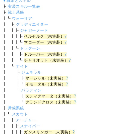
▼職業とスキル
┣
実装スキル一覧表
┣
戦士系統
┃┗
ウォーリア
┃ ┣
グラディエイター
┃ ┃┣
ジャガーノート
┃ ┃┃┣
ベルセルク（未実装）
?
┃ ┃┃┗
マローダー（未実装）
?
┃ ┃┗
ドラグーン
┃ ┃ ┣
トルーパー（未実装）
?
┃ ┃ ┗
チャリオット（未実装）
?
┃ ┗
ナイト
┃ ┣
ジェネラル
┃ ┃┣
マーシャル（未実装）
?
┃ ┃┗
イモータル（未実装）
?
┃ ┗
パラディン
┃ ┣
スティグマータ（未実装）
?
┃ ┗
グランドクロス（未実装）
?
┣
斥候系統
┃┗
スカウト
┃ ┣
アーチャー
┃ ┃┣
スナイパー
┃ ┃┃┣
ガンスリンガー（未実装）
?