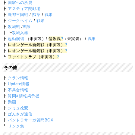
┣
国家への所属
┣
アスティア闘戯場
┣
廃都三国戦
/
勲章
/
戦果
┣
ジークヘイム
/
戦果
┣
攻城戦
/
戦果
┃ ┗
攻城兵器
┣
起動演習
（未実装）/
侵攻戦
?
（未実装） /
戦果
┣
レオンゲール新鋭戦（未実装）
?
┣
レオンゲール精鋭戦（未実装）
?
┗
ファイトクラブ（未実装）
?
その他
┣
クラン情報
┣
Update情報
┣
不具合情報
┣
質問&情報掲示板
┣
動画
┣
シミュ改変
┣
ぱんさが通信
┣
パンドラサーガ質問BOX
┗
リンク集