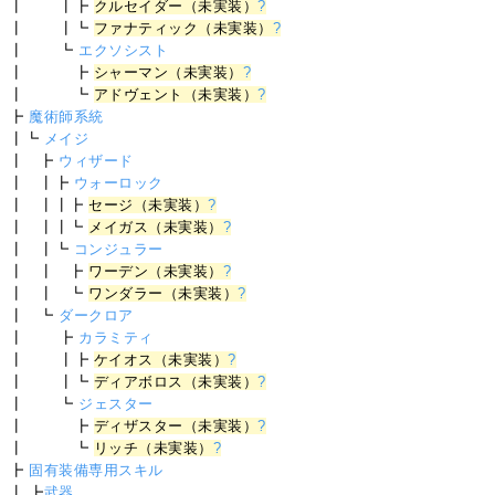
┃ ┃┣
クルセイダー（未実装）
?
┃ ┃┗
ファナティック（未実装）
?
┃ ┗
エクソシスト
┃ ┣
シャーマン（未実装）
?
┃ ┗
アドヴェント（未実装）
?
┣
魔術師系統
┃┗
メイジ
┃ ┣
ウィザード
┃ ┃┣
ウォーロック
┃ ┃┃┣
セージ（未実装）
?
┃ ┃┃┗
メイガス（未実装）
?
┃ ┃┗
コンジュラー
┃ ┃ ┣
ワーデン（未実装）
?
┃ ┃ ┗
ワンダラー（未実装）
?
┃ ┗
ダークロア
┃ ┣
カラミティ
┃ ┃┣
ケイオス（未実装）
?
┃ ┃┗
ディアボロス（未実装）
?
┃ ┗
ジェスター
┃ ┣
ディザスター（未実装）
?
┃ ┗
リッチ（未実装）
?
┣
固有装備専用スキル
┃ ┣
武器