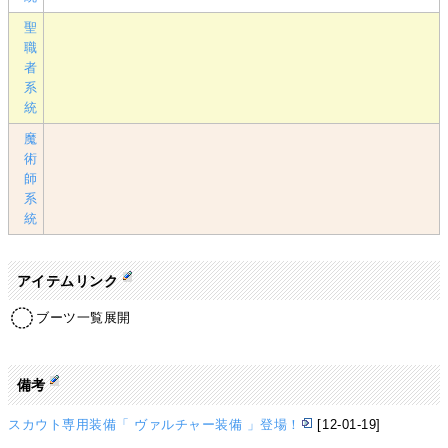
聖
職
者
系
統
魔
術
師
系
統
アイテムリンク
ブーツ一覧展開
備考
スカウト専用装備「 ヴァルチャー装備 」登場！
[12-01-19]