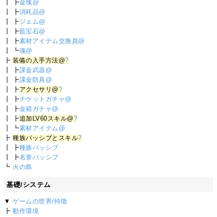
┃ ┣
金塊@
┃ ┣
消耗品@
┃ ┣
ジェム@
┃ ┣
藍宝石@
┃ ┣
素材アイテム交換員@
┃ ┗
魂@
┣
装備の入手方法@
?
┃ ┣
課金武器@
┃ ┣
課金防具@
┃ ┣
アクセサリ@
?
┃ ┣
チケットガチャ@
┃ ┣
金箱ガチャ@
┃ ┣
追加LV60スキル@
?
┃ ┗
素材アイテム@
┣
種族パッシブとスキル
?
┃ ┣
種族パッシブ
┃ ┣
名誉パッシブ
┗
火の島
基礎/システム
▼
ゲームの世界/特徴
┣
動作環境