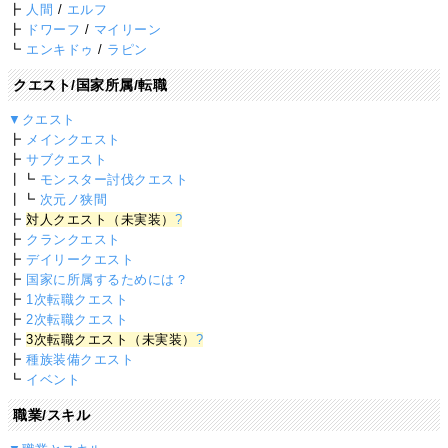
┣
人間
/
エルフ
┣
ドワーフ
/
マイリーン
┗
エンキドゥ
/
ラピン
クエスト/国家所属/転職
▼クエスト
┣
メインクエスト
┣
サブクエスト
┃┗
モンスター討伐クエスト
┃┗
次元ノ狭間
┣
対人クエスト（未実装）
?
┣
クランクエスト
┣
デイリークエスト
┣
国家に所属するためには？
┣
1次転職クエスト
┣
2次転職クエスト
┣
3次転職クエスト（未実装）
?
┣
種族装備クエスト
┗
イベント
職業/スキル