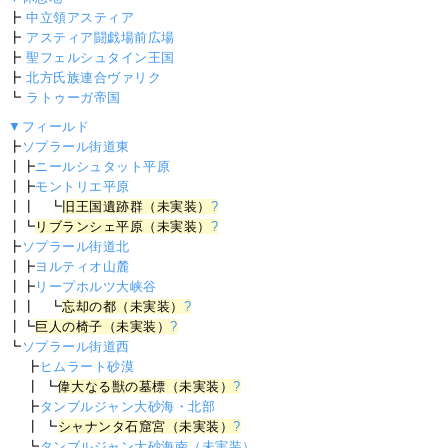
┣
中立領アスティア
┣
アスティア闘戯場前広場
┣
聖フェルシュタイン王国
┣
北方氏族連合ヴァリク
┗
ラトゥーガ帝国
▼フィールド
┣
ソプラール街道東
┃┣
ニールシュタット平原
┃┣
モントリエ平原
┃┃ ┗
旧王国遺跡群（未実装）
?
┃┗
リブランシェ平原（未実装）
?
┣
ソプラール街道北
┃┣
ヨルティオ山麓
┃┣
リープホルツ大峡谷
┃┃ ┗
忘却の都（未実装）
?
┃┗
巨人の椅子（未実装）
?
┗
ソプラール街道西
┣
ヒムラート砂漠
┃ ┗
偉大なる獣の墓標（未実装）
?
┣
タンブルジャン大砂海・北部
┃ ┗
シャナンタ石窟宮（未実装）
?
┗
タンブルジャン大砂海南（未実装）