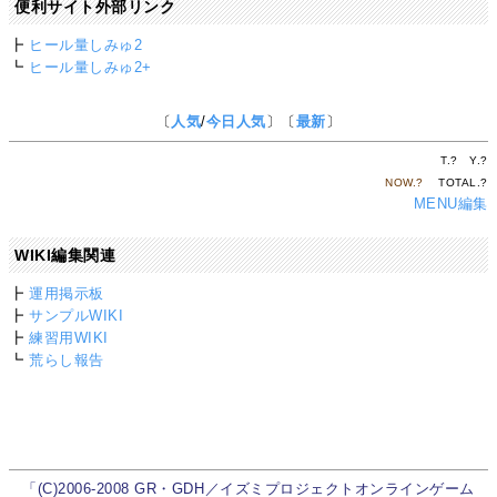
便利サイト外部リンク
┣
ヒール量しみゅ2
┗
ヒール量しみゅ2+
〔
人気
/
今日人気
〕〔
最新
〕
T.
?
Y.
?
NOW.
?
TOTAL.
?
MENU編集
WIKI編集関連
┣
運用掲示板
┣
サンプルWIKI
┣
練習用WIKI
┗
荒らし報告
「(C)2006-2008 GR・GDH／イズミプロジェクトオンラインゲーム