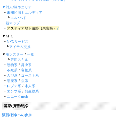
▼対人/戦争エリア
┣
未開区域ミュルディア
┃ ┗
エル･ベド
┣
新マップ
┗
アスティア地下遺跡（未実装）
?
▼NPC
┗
NPCサービス
┗
アイテム交換
▼
モンスター
/
一覧
┃ ┗
専用スキル
┣
動物系
/
昆虫系
┣
不死系
/
竜族系
┣
人型系
/
ゴースト系
┣
悪魔系
/
魚系
┣
レプテ系
/
木人系
┣
エンブ系
/
無生物系
┗
ユニークmob
国家/演習/戦争
演習/戦争への参加