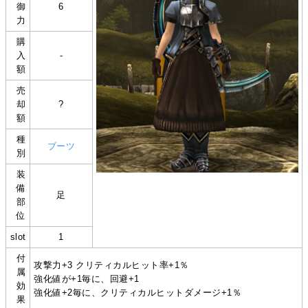
御
6
力
購
入
-
額
売
却
?
額
種
ブーツ
別
装
備
足
部
位
slot
1
付
攻撃力+3 クリティカルヒット率+1％
属
強化値が+1毎に、回避+1
効
強化値+2毎に、クリティカルヒットダメージ+1％
果