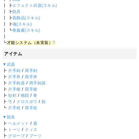
┃ ┣
エフェクト武器(スキル)
┃ ┣
防具
┃ ┣
装飾品(スキル)
┃ ┣
魂(スキル)
┃ ┗
奥義書(スキル)
┃
┗
才能システム（未実装）
?
アイテム
▼武器
┣
片手剣
/
両手剣
┣
片手斧
/
両手斧
┣
片手鈍器
/
両手鈍器
┣
片手槍
/
両手槍
┣
短剣
/
格闘
/
拳
┣
弓
/
クロスボウ
/
銃
┗
片手杖
/
両手杖
▼防具
┣
ヘルメット
/
盾
┣
トーソ
/
クィス
┣
グローブ
/
ブーツ