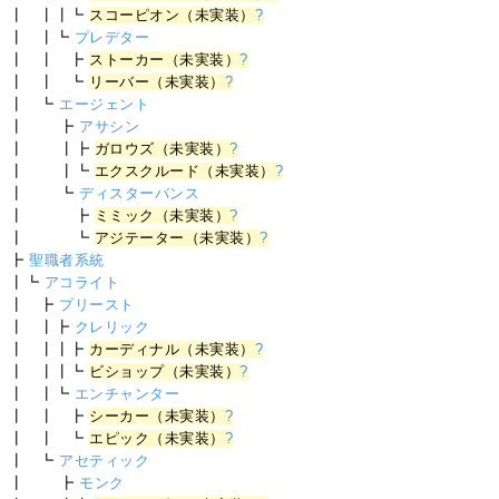
┃ ┃┃┗
スコーピオン（未実装）
?
┃ ┃┗
プレデター
┃ ┃ ┣
ストーカー（未実装）
?
┃ ┃ ┗
リーバー（未実装）
?
┃ ┗
エージェント
┃ ┣
アサシン
┃ ┃┣
ガロウズ（未実装）
?
┃ ┃┗
エクスクルード（未実装）
?
┃ ┗
ディスターバンス
┃ ┣
ミミック（未実装）
?
┃ ┗
アジテーター（未実装）
?
┣
聖職者系統
┃┗
アコライト
┃ ┣
プリースト
┃ ┃┣
クレリック
┃ ┃┃┣
カーディナル（未実装）
?
┃ ┃┃┗
ビショップ（未実装）
?
┃ ┃┗
エンチャンター
┃ ┃ ┣
シーカー（未実装）
?
┃ ┃ ┗
エピック（未実装）
?
┃ ┗
アセティック
┃ ┣
モンク