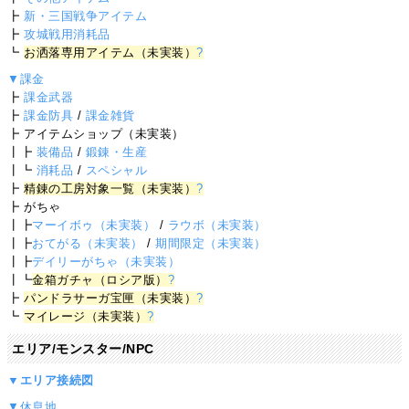
┣
新・三国戦争アイテム
┣
攻城戦用消耗品
┗
お洒落専用アイテム（未実装）
?
▼課金
┣
課金武器
┣
課金防具
/
課金雑貨
┣ アイテムショップ（未実装）
┃┣
装備品
/
鍛錬・生産
┃┗
消耗品
/
スペシャル
┣
精錬の工房対象一覧（未実装）
?
┣ がちゃ
┃┣
マーイボゥ（未実装）
/
ラウボ（未実装）
┃┣
おてがる（未実装）
/
期間限定（未実装）
┃┣
デイリーがちゃ（未実装）
┃┗
金箱ガチャ（ロシア版）
?
┣
パンドラサーガ宝匣（未実装）
?
┗
マイレージ（未実装）
?
エリア/モンスター/NPC
▼エリア接続図
▼休息地