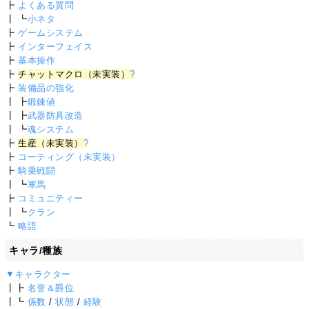
┣
よくある質問
┃ ┗
小ネタ
┣
ゲームシステム
┣
インターフェイス
┣
基本操作
┣
チャットマクロ（未実装）
?
┣
装備品の強化
┃ ┣
鍛錬値
┃ ┣
武器防具改造
┃ ┗
魂システム
┣
生産（未実装）
?
┣
コーティング（未実装）
┣
騎乗戦闘
┃ ┗
軍馬
┣
コミュニティー
┃ ┗
クラン
┗
略語
キャラ/種族
▼キャラクター
┃┣
名誉＆爵位
┃┗
係数
/
状態
/
経験