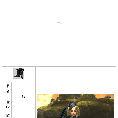
装
備
可
45
能
Lv
防