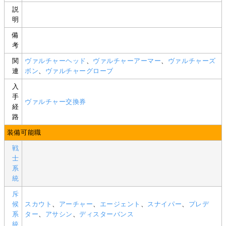
説
明
備
考
関
ヴァルチャーヘッド
、
ヴァルチャーアーマー
、
ヴァルチャーズ
連
ボン
、
ヴァルチャーグローブ
入
手
ヴァルチャー交換券
経
路
装備可能職
戦
士
系
統
斥
候
スカウト
、
アーチャー
、
エージェント
、
スナイパー
、
プレデ
系
ター
、
アサシン
、
ディスターバンス
統