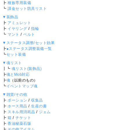
┣
種族専用装備
┗
課金セット防具リスト
▼装飾品
┣
アミュレット
┣
イヤリング
/
指輪
┗
マント
/
ベルト
▼ステータス調整/セット効果
┣
●ステータス調整装備一覧
┗
セット装備
▼魂リスト
┃┗
魂リスト(装飾品)
┣
魂とMob対応
┣
魂
（以前のもの）
┗
イベントマップ魂
▼雑貨/その他
┣
ポーション
/
収集品
┣
ホース用品
/
生産の書
┣
スキル用消耗品
/
ジェム
┣
箱
/
チケット
┣
香油秘薬石版
┣
その他アイテム