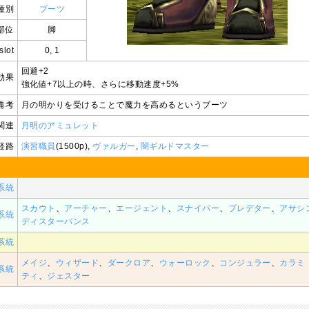
種別
ブーツ
部位
脚
slot
0, 1
回避+2
効果
強化値+7以上の時、さらに移動速度+5%
備考
月の明かりを受けることで魔力を高めるというブーツ
関連
月明のアミュレット
経路
演習職員
(1500p),
ヴァルガー
,
闇ギルドマスター
系統
スカウト
、
アーチャー
、
エージェント
、
スナイパー
、
プレデター
、
アサシ
系統
ディスターバンス
系統
メイジ
、
ウィザード
、
ダークロア
、
ウォーロック
、
コンジュラー
、
カラミ
系統
ティ
、
ジェスター