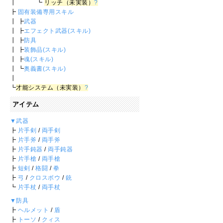
┃ ┗
リッチ（未実装）
?
┣
固有装備専用スキル
┃ ┣
武器
┃ ┣
エフェクト武器(スキル)
┃ ┣
防具
┃ ┣
装飾品(スキル)
┃ ┣
魂(スキル)
┃ ┗
奥義書(スキル)
┃
┗
才能システム（未実装）
?
アイテム
▼武器
┣
片手剣
/
両手剣
┣
片手斧
/
両手斧
┣
片手鈍器
/
両手鈍器
┣
片手槍
/
両手槍
┣
短剣
/
格闘
/
拳
┣
弓
/
クロスボウ
/
銃
┗
片手杖
/
両手杖
▼防具
┣
ヘルメット
/
盾
┣
トーソ
/
クィス