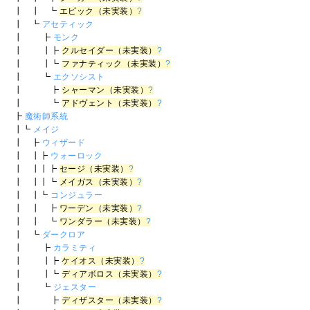
┃ ┃ ┗
エピック（未実装）
?
┃ ┗
アセティック
┃ ┣
モンク
┃ ┃┣
クルセイダー（未実装）
?
┃ ┃┗
ファナティック（未実装）
?
┃ ┗
エクソシスト
┃ ┣
シャーマン（未実装）
?
┃ ┗
アドヴェント（未実装）
?
┣
魔術師系統
┃┗
メイジ
┃ ┣
ウィザード
┃ ┃┣
ウォーロック
┃ ┃┃┣
セージ（未実装）
?
┃ ┃┃┗
メイガス（未実装）
?
┃ ┃┗
コンジュラー
┃ ┃ ┣
ワーデン（未実装）
?
┃ ┃ ┗
ワンダラー（未実装）
?
┃ ┗
ダークロア
┃ ┣
カラミティ
┃ ┃┣
ケイオス（未実装）
?
┃ ┃┗
ディアボロス（未実装）
?
┃ ┗
ジェスター
┃ ┣
ディザスター（未実装）
?