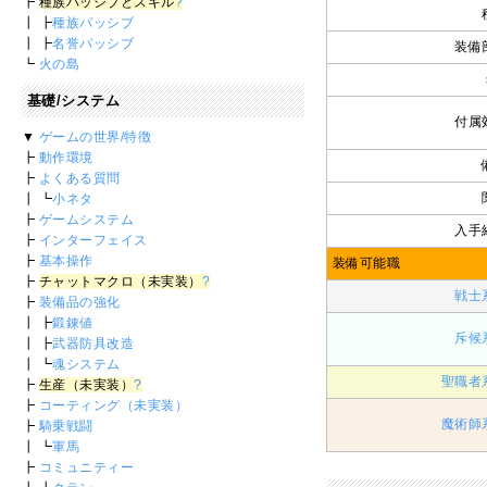
┣
種族パッシブとスキル
?
┃ ┣
種族パッシブ
┃ ┣
名誉パッシブ
装備
┗
火の島
基礎/システム
付属
▼
ゲームの世界/特徴
┣
動作環境
┣
よくある質問
┃ ┗
小ネタ
┣
ゲームシステム
入手
┣
インターフェイス
┣
基本操作
装備可能職
┣
チャットマクロ（未実装）
?
戦士
┣
装備品の強化
┃ ┣
鍛錬値
斥候
┃ ┣
武器防具改造
┃ ┗
魂システム
聖職者
┣
生産（未実装）
?
┣
コーティング（未実装）
魔術師
┣
騎乗戦闘
┃ ┗
軍馬
┣
コミュニティー