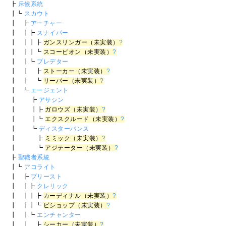
┣
斥候系統
┃┗
スカウト
┃ ┣
アーチャー
┃ ┃┣
スナイパー
┃ ┃┃┣
ガンスリンガー（未実装）
?
┃ ┃┃┗
スコーピオン（未実装）
?
┃ ┃┗
プレデター
┃ ┃ ┣
ストーカー（未実装）
?
┃ ┃ ┗
リーバー（未実装）
?
┃ ┗
エージェント
┃ ┣
アサシン
┃ ┃┣
ガロウズ（未実装）
?
┃ ┃┗
エクスクルード（未実装）
?
┃ ┗
ディスターバンス
┃ ┣
ミミック（未実装）
?
┃ ┗
アジテーター（未実装）
?
┣
聖職者系統
┃┗
アコライト
┃ ┣
プリースト
┃ ┃┣
クレリック
┃ ┃┃┣
カーディナル（未実装）
?
┃ ┃┃┗
ビショップ（未実装）
?
┃ ┃┗
エンチャンター
┃ ┃ ┣
シーカー（未実装）
?