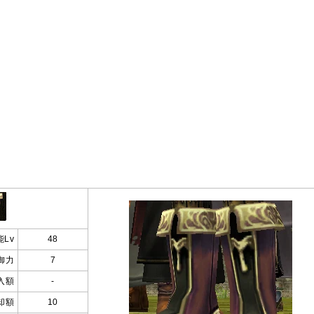
Lv
48
御力
7
入額
-
却額
10