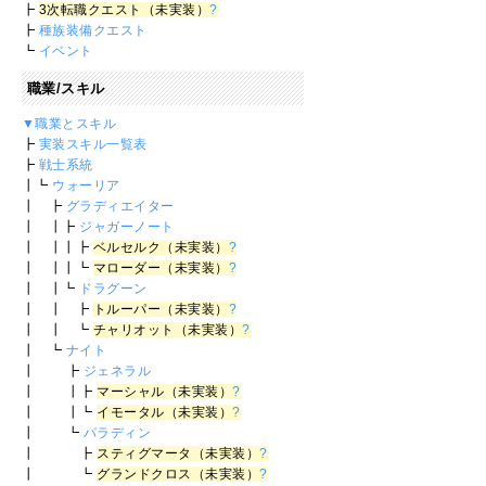
┣
3次転職クエスト（未実装）
?
┣
種族装備クエスト
┗
イベント
職業/スキル
▼職業とスキル
┣
実装スキル一覧表
┣
戦士系統
┃┗
ウォーリア
┃ ┣
グラディエイター
┃ ┃┣
ジャガーノート
┃ ┃┃┣
ベルセルク（未実装）
?
┃ ┃┃┗
マローダー（未実装）
?
┃ ┃┗
ドラグーン
┃ ┃ ┣
トルーパー（未実装）
?
┃ ┃ ┗
チャリオット（未実装）
?
┃ ┗
ナイト
┃ ┣
ジェネラル
┃ ┃┣
マーシャル（未実装）
?
┃ ┃┗
イモータル（未実装）
?
┃ ┗
パラディン
┃ ┣
スティグマータ（未実装）
?
┃ ┗
グランドクロス（未実装）
?