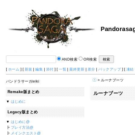
Pandorasag
AND検索
OR検索
[
ホーム
] [
新規
|
編集
|
添付
] [
一覧
|
最終更新
|
差分
|
バックアップ
] [
凍結
> ルーナブーツ
パンドラサーガwiki
Remake版まとめ
ルーナブーツ
▼
はじめに
Legacy版まとめ
▼
はじめに@
┣
プレイ方法@
┣
メインクエスト@