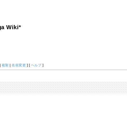
a Wiki*
|
複製
|
名前変更
] [
ヘルプ
]