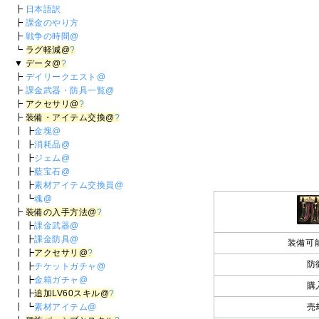
┣
日本語訳
┣
課金のやり方
┣
戦争の時間@
┗
ラグ軽減@
?
▼
データ@
?
┣
デイリークエスト@
┣
課金武器・防具一覧@
┣
アクセサリ@
?
┣
装備・アイテム交換@
?
┃ ┣
金塊@
┃ ┣
消耗品@
┃ ┣
ジェム@
┃ ┣
藍宝石@
┃ ┣
素材アイテム交換員@
┃ ┗
魂@
┣
装備の入手方法@
?
┃ ┣
課金武器@
┃ ┣
課金防具@
装備可能
┃ ┣
アクセサリ@
?
防
┃ ┣
チケットガチャ@
┃ ┣
金箱ガチャ@
購
┃ ┣
追加LV60スキル@
?
┃ ┗
素材アイテム@
売