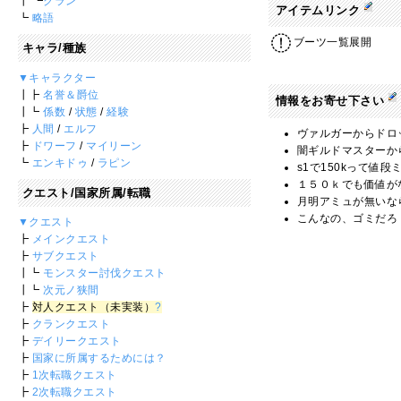
┃ ┗
クラン
アイテムリンク
┗
略語
ブーツ一覧展開
キャラ/種族
▼キャラクター
┃┣
名誉＆爵位
情報をお寄せ下さい
┃┗
係数
/
状態
/
経験
┣
人間
/
エルフ
ヴァルガーからドロッ
┣
ドワーフ
/
マイリーン
闇ギルドマスターから
┗
エンキドゥ
/
ラピン
s1で150kって値段
１５０ｋでも価値がな
クエスト/国家所属/転職
月明アミュが無いな
こんなの、ゴミだろ！
▼クエスト
┣
メインクエスト
┣
サブクエスト
┃┗
モンスター討伐クエスト
┃┗
次元ノ狭間
┣
対人クエスト（未実装）
?
┣
クランクエスト
┣
デイリークエスト
┣
国家に所属するためには？
┣
1次転職クエスト
┣
2次転職クエスト